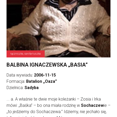
łączniczka, sanitariuszka
BALBINA IGNACZEWSKA „BASIA”
Data wywiadu:
2006-11-15
Formacja:
Batalion „Oaza”
Dzielnica:
Sadyba
... a. A właśnie te dwie moje koleżanki – Zosia i Irka
mówi: „Baśka” – bo ona miała rodzinę w
Sochaczew
ie –
„to jedziemy do Sochaczewa.” Idziemy, nie jechało się,