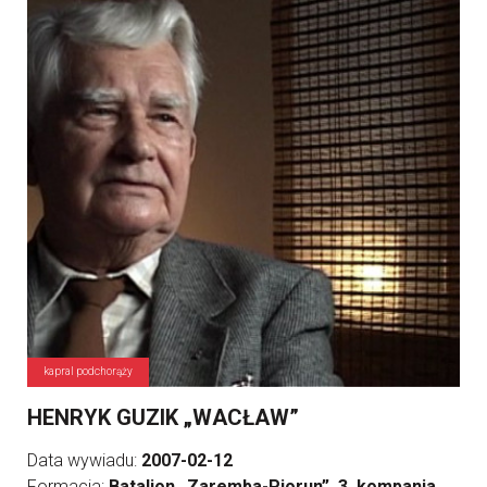
kapral podchorąży
HENRYK GUZIK „WACŁAW”
Data wywiadu:
2007-02-12
Formacja:
Batalion „Zaremba-Piorun”, 3. kompania,