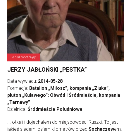
kapral podchorąży
JERZY JABŁOŃSKI „PESTKA”
Data wywiadu:
2014-05-28
Formacja:
Batalion „Miłosz”, kompania „Ziuka”,
pluton „Kulawego”; Obwód I Śródmieście, kompania
„Tarnawy”
Dzielnica:
Śródmieście Południowe
... otkali i dojechałem do miejscowości Ruszki. To jest
jakieś siedem, osiem kilometrów przed
Sochaczew
em.