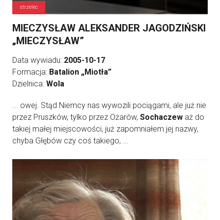
strzelec
MIECZYSŁAW ALEKSANDER JAGODZIŃSKI
„MIECZYSŁAW”
Data wywiadu:
2005-10-17
Formacja:
Batalion „Miotła”
Dzielnica:
Wola
... owej. Stąd Niemcy nas wywozili pociągami, ale już nie
przez Pruszków, tylko przez Ożarów,
Sochaczew
aż do
takiej małej miejscowości, już zapomniałem jej nazwy,
chyba Głębów czy coś takiego, ...