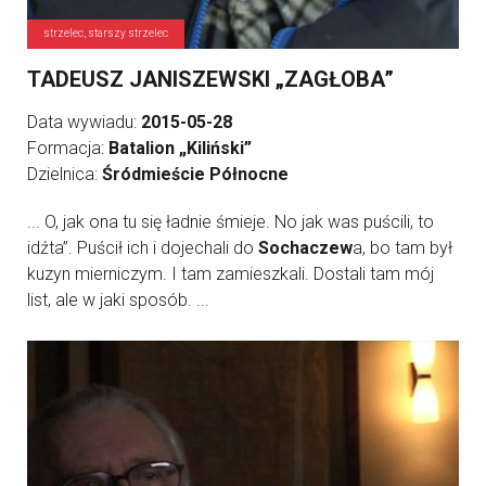
strzelec, starszy strzelec
TADEUSZ JANISZEWSKI „ZAGŁOBA”
Data wywiadu:
2015-05-28
Formacja:
Batalion „Kiliński”
Dzielnica:
Śródmieście Północne
... O, jak ona tu się ładnie śmieje. No jak was puścili, to
idźta”. Puścił ich i dojechali do
Sochaczew
a, bo tam był
kuzyn mierniczym. I tam zamieszkali. Dostali tam mój
list, ale w jaki sposób. ...