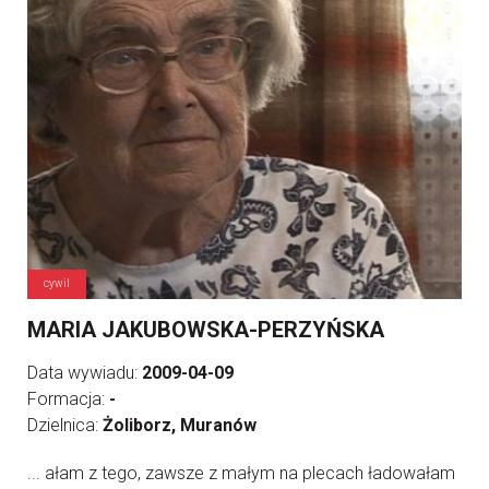
cywil
MARIA JAKUBOWSKA-PERZYŃSKA
Data wywiadu:
2009-04-09
Formacja:
-
Dzielnica:
Żoliborz, Muranów
... ałam z tego, zawsze z małym na plecach ładowałam