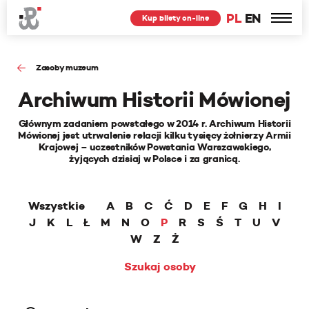
PL
EN
Kup bilety on-line
Zasoby muzeum
Archiwum Historii Mówionej
Głównym zadaniem powstałego w 2014 r. Archiwum Historii
Mówionej jest utrwalenie relacji kilku tysięcy żołnierzy Armii
Krajowej – uczestników Powstania Warszawskiego,
żyjących dzisiaj w Polsce i za granicą.
Wszystkie
A
B
C
Ć
D
E
F
G
H
I
J
K
L
Ł
M
N
O
P
R
S
Ś
T
U
V
W
Z
Ż
Szukaj osoby