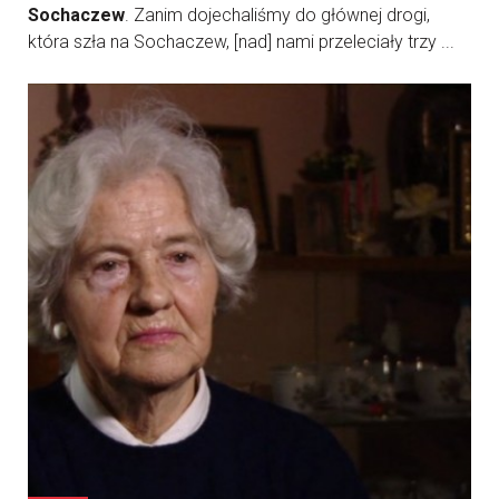
Sochaczew
. Zanim dojechaliśmy do głównej drogi,
która szła na Sochaczew, [nad] nami przeleciały trzy ...