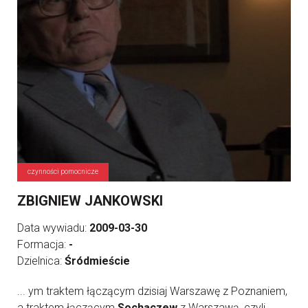
czynności pomocnicze
ZBIGNIEW JANKOWSKI
Data wywiadu:
2009-03-30
Formacja:
-
Dzielnica:
Śródmieście
... ym traktem łączącym dzisiaj Warszawę z Poznaniem,
a traktem łączącym
Sochaczew
z Warszawą, czyli