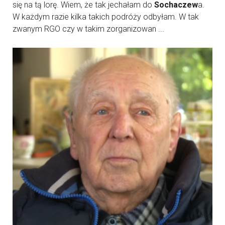
się na tą lorę. Wiem, że tak jechałam do
Sochaczew
a.
W każdym razie kilka takich podróży odbyłam. W tak
zwanym RGO czy w takim zorganizowan ...