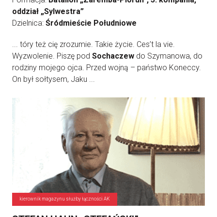
oddział „Sylwestra”
Dzielnica:
Śródmieście Południowe
... tóry też cię zrozumie. Takie życie. Ces’t la vie.
Wyzwolenie. Piszę pod
Sochaczew
do Szymanowa, do
rodziny mojego ojca. Przed wojną – państwo Koneccy.
On był sołtysem, Jaku ...
kierownik magazynu służby łączności AK