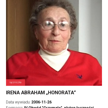
łączniczka
IRENA ABRAHAM „HONORATA”
Data wywiadu:
2006-11-26
Formacja:
IV Obwód "Grzymała", pluton łączności