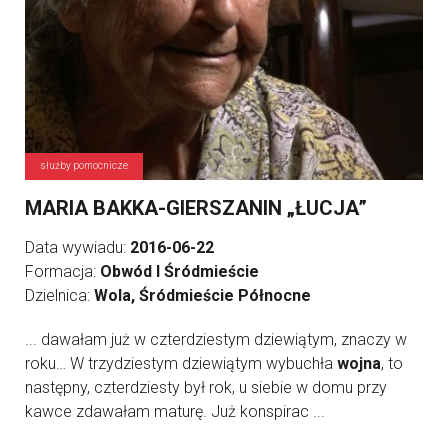
służby pomocnicze
MARIA BAKKA-GIERSZANIN „ŁUCJA”
Data wywiadu:
2016-06-22
Formacja:
Obwód I Śródmieście
Dzielnica:
Wola, Śródmieście Północne
... dawałam już w czterdziestym dziewiątym, znaczy w
roku… W trzydziestym dziewiątym wybuchła
wojna
, to
następny, czterdziesty był rok, u siebie w domu przy
kawce zdawałam maturę. Już konspirac ...