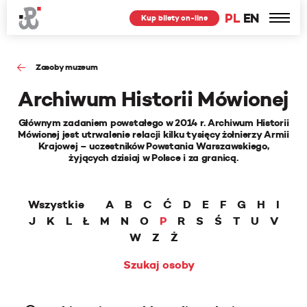
PL
EN
Kup bilety on-line
Zasoby muzeum
Archiwum Historii Mówionej
Głównym zadaniem powstałego w 2014 r. Archiwum Historii
Mówionej jest utrwalenie relacji kilku tysięcy żołnierzy Armii
Krajowej – uczestników Powstania Warszawskiego,
żyjących dzisiaj w Polsce i za granicą.
Wszystkie
A
B
C
Ć
D
E
F
G
H
I
J
K
L
Ł
M
N
O
P
R
S
Ś
T
U
V
W
Z
Ż
Szukaj osoby