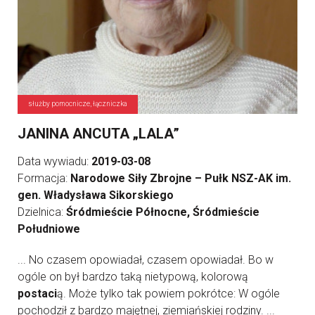
służby pomocnicze, łączniczka
JANINA ANCUTA „LALA”
Data wywiadu:
2019-03-08
Formacja:
Narodowe Siły Zbrojne – Pułk NSZ-AK im.
gen. Władysława Sikorskiego
Dzielnica:
Śródmieście Północne, Śródmieście
Południowe
... No czasem opowiadał, czasem opowiadał. Bo w
ogóle on był bardzo taką nietypową, kolorową
postaci
ą. Może tylko tak powiem pokrótce: W ogóle
pochodził z bardzo majętnej, ziemiańskiej rodziny. ...