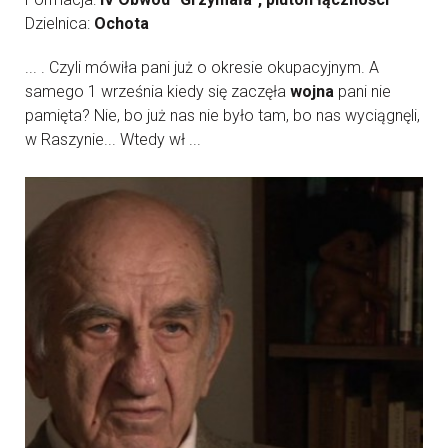
Dzielnica:
Ochota
... . Czyli mówiła pani już o okresie okupacyjnym. A
samego 1 września kiedy się zaczęła
wojna
pani nie
pamięta? Nie, bo już nas nie było tam, bo nas wyciągnęli,
w Raszynie... Wtedy wł ...