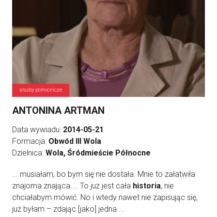
służby pomocnicze
ANTONINA ARTMAN
Data wywiadu:
2014-05-21
Formacja:
Obwód III Wola
Dzielnica:
Wola, Śródmieście Północne
... musiałam, bo bym się nie dostała. Mnie to załatwiła
znajoma znająca.... To już jest cała
historia
, nie
chciałabym mówić. No i wtedy nawet nie zapisując się,
już byłam – zdając [jako] jedna ...