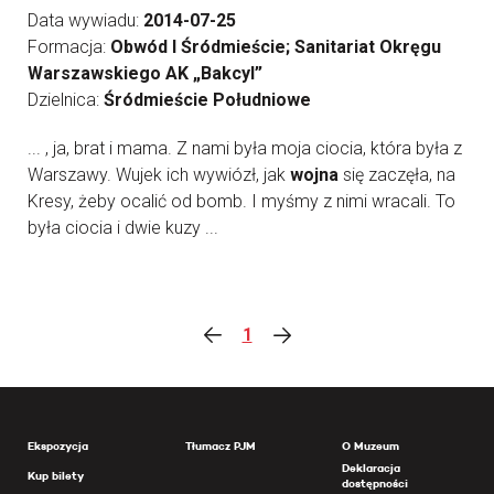
Data wywiadu:
2014-07-25
Formacja:
Obwód I Śródmieście; Sanitariat Okręgu
Warszawskiego AK „Bakcyl”
Dzielnica:
Śródmieście Południowe
... , ja, brat i mama. Z nami była moja ciocia, która była z
Warszawy. Wujek ich wywiózł, jak
wojna
się zaczęła, na
Kresy, żeby ocalić od bomb. I myśmy z nimi wracali. To
była ciocia i dwie kuzy ...
1
Ekspozycja
Tłumacz PJM
O Muzeum
Deklaracja
Kup bilety
dostępności