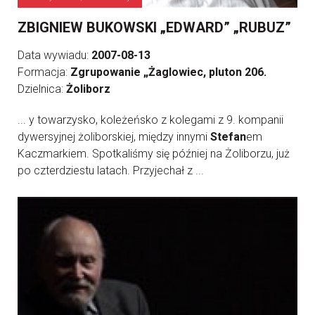
ZBIGNIEW BUKOWSKI „EDWARD” „RUBUZ”
Data wywiadu:
2007-08-13
Formacja:
Zgrupowanie „Żaglowiec, pluton 206.
Dzielnica:
Żoliborz
... y towarzysko, koleżeńsko z kolegami z 9. kompanii
dywersyjnej żoliborskiej, między innymi
Stefan
em
Kaczmarkiem. Spotkaliśmy się później na Żoliborzu, już
po czterdziestu latach. Przyjechał z ...