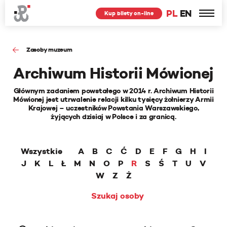
PL
EN
Kup bilety on-line
Zasoby muzeum
Archiwum Historii Mówionej
Głównym zadaniem powstałego w 2014 r. Archiwum Historii
Mówionej jest utrwalenie relacji kilku tysięcy żołnierzy Armii
Krajowej – uczestników Powstania Warszawskiego,
żyjących dzisiaj w Polsce i za granicą.
Wszystkie
A
B
C
Ć
D
E
F
G
H
I
J
K
L
Ł
M
N
O
P
R
S
Ś
T
U
V
W
Z
Ż
Szukaj osoby