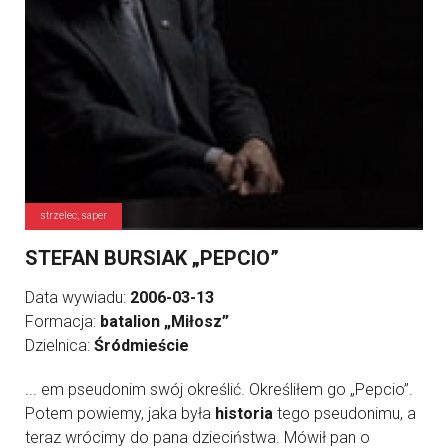
strzelec, saper
STEFAN BURSIAK „PEPCIO”
Data wywiadu:
2006-03-13
Formacja:
batalion „Miłosz”
Dzielnica:
Śródmieście
... em pseudonim swój określić. Określiłem go „Pepcio”.
Potem powiemy, jaka była
historia
tego pseudonimu, a
teraz wrócimy do pana dzieciństwa. Mówił pan o