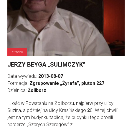
strzelec
JERZY BEYGA „SULIMCZYK”
Data wywiadu:
2013-08-07
Formacja:
Zgrupowanie „Żyrafa”, pluton 227
Dzielnica:
Żoliborz
... ość w Powstaniu na Żoliborzu, najpierw przy ulicy
Suzina, a później na ulicy Krasińskiego
2
0. W tej chwili
jest na tym budynku tablica, że budynku tego bronili
harcerze „Szarych Szeregów” z ...