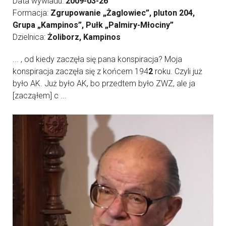
Data wywiadu:
2009-03-26
Formacja:
Zgrupowanie „Żaglowiec”, pluton 204,
Grupa „Kampinos”, Pułk „Palmiry-Młociny”
Dzielnica:
Żoliborz, Kampinos
... , od kiedy zaczęła się pana konspiracja? Moja
konspiracja zaczęła się z końcem 194
2
roku. Czyli już
było AK. Już było AK, bo przedtem było ZWZ, ale ja
[zacząłem] c ...