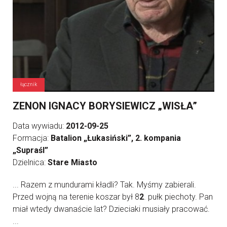
łącznik
ZENON IGNACY BORYSIEWICZ „WISŁA”
Data wywiadu:
2012-09-25
Formacja:
Batalion „Łukasiński”, 2. kompania
„Supraśl”
Dzielnica:
Stare Miasto
... Razem z mundurami kładli? Tak. Myśmy zabierali.
Przed wojną na terenie koszar był 8
2
. pułk piechoty. Pan
miał wtedy dwanaście lat? Dzieciaki musiały pracować.
...