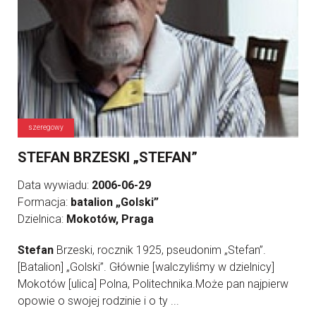
szeregowy
STEFAN BRZESKI „STEFAN”
Data wywiadu:
2006-06-29
Formacja:
batalion „Golski”
Dzielnica:
Mokotów, Praga
Stefan
Brzeski, rocznik 1925, pseudonim „Stefan”.
[Batalion] „Golski”. Głównie [walczyliśmy w dzielnicy]
Mokotów [ulica] Polna, Politechnika.Może pan najpierw
opowie o swojej rodzinie i o ty ...