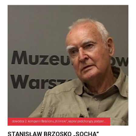
dowódca 2. kompanii Batalionu „Kiliński”, kapral podchorąży, podporucznik
STANISŁAW BRZOSKO „SOCHA”