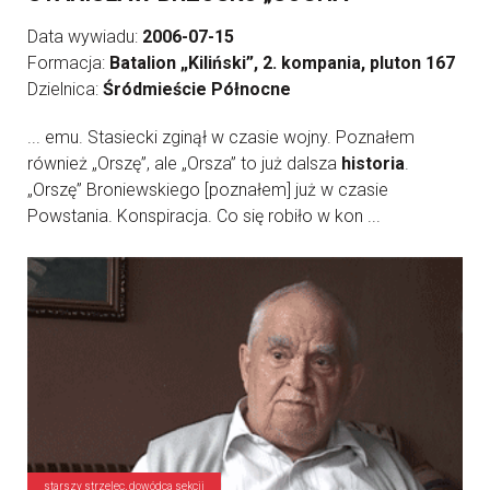
Data wywiadu:
2006-07-15
Formacja:
Batalion „Kiliński”, 2. kompania, pluton 167
Dzielnica:
Śródmieście Północne
... emu. Stasiecki zginął w czasie wojny. Poznałem
również „Orszę”, ale „Orsza” to już dalsza
historia
.
„Orszę” Broniewskiego [poznałem] już w czasie
Powstania. Konspiracja. Co się robiło w kon ...
starszy strzelec, dowódca sekcji