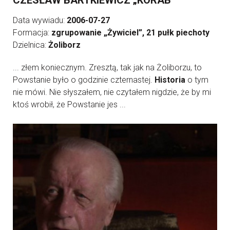
CZESŁAW BARTKIEWICZ „KORAB”
Data wywiadu:
2006-07-27
Formacja:
zgrupowanie „Żywiciel”, 21 pułk piechoty
Dzielnica:
Żoliborz
... złem koniecznym. Zresztą, tak jak na Żoliborzu, to
Powstanie było o godzinie czternastej.
Historia
o tym
nie mówi. Nie słyszałem, nie czytałem nigdzie, że by mi
ktoś wrobił, że Powstanie jes ...