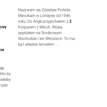
Nazywam się Zdzisław Picheta.
Mieszkam w Londynie od 1946
roku. Do Anglii przyjechałem z
2
.
mowy
Korpusem z Włoch. Wojnę
spędziłem na Środkowym
Wschodzie i we Włoszech. To ma
być właśnie tematem ...
cie
aję
 kto by
iałaby
a pan