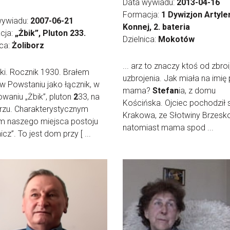
Data wywiadu:
2013-04-16
Formacja:
1 Dywizjon Artyler
wywiadu:
2007-06-21
Konnej, 2. bateria
cja:
„Żbik”, Pluton 233.
Dzielnica:
Mokotów
ica:
Żoliborz
... arz to znaczy ktoś od zbroi
ski. Rocznik 1930. Brałem
uzbrojenia. Jak miała na imię 
 w Powstaniu jako łącznik, w
mama?
Stefan
ia, z domu
waniu „Żbik”, pluton
2
33, na
Kościńska. Ojciec pochodził
rzu. Charakterystycznym
Krakowa, ze Słotwiny Brzesko
 naszego miejsca postoju
natomiast mama spod ...
icz”. To jest dom przy [ ...