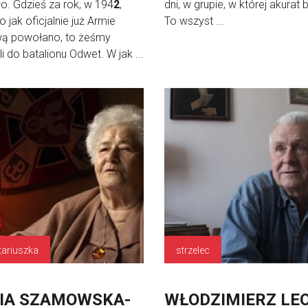
o. Gdzieś za rok, w 194
2
,
dni, w grupie, w której akurat 
o jak oficjalnie już Armie
To wszyst ...
wą powołano, to żeśmy
li do batalionu Odwet. W jak ...
tariuszka
strzelec
IA SZAMOWSKA-
WŁODZIMIERZ LE