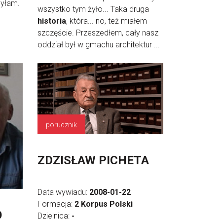
byłam.
wszystko tym żyło... Taka druga
historia
, która... no, też miałem
szczęście. Przeszedłem, cały nasz
oddział był w gmachu architektur ...
porucznik
ZDZISŁAW PICHETA
Data wywiadu:
2008-01-22
Formacja:
2 Korpus Polski
O
Dzielnica:
-