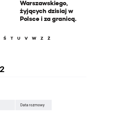
Warszawskiego,
żyjących dzisiaj w
Polsce i za granicą.
Ś
T
U
V
W
Z
Ż
Data rozmowy