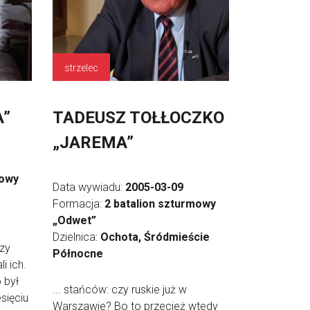
strzelec
A”
TADEUSZ TOŁŁOCZKO
„JAREMA”
mowy
Data wywiadu:
2005-03-09
Formacja:
2 batalion szturmowy
„Odwet”
Dzielnica:
Ochota, Śródmieście
rzy
Północne
i ich.
o był
... stańców: czy ruskie już w
sięciu
Warszawie? Bo to przecież wtedy