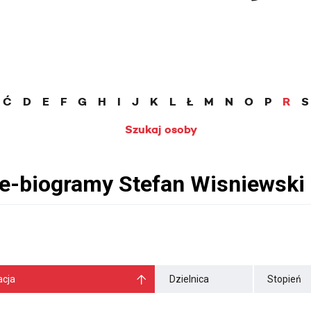
Ć
D
E
F
G
H
I
J
K
L
Ł
M
N
O
P
R
S
Szukaj osoby
cja
Dzielnica
Stopień