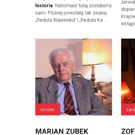
zerwał
historia
. Natomiast tutaj zostaliśmy
dopier
sami. Późnej powstałą tak zwana,
Krajo
„Reduta Wawelska” i „Reduta Ka ...
wstąpi
strzelec
sani
MARIAN ZUBEK
ZOF