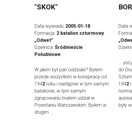
"SKOK"
BOR
Data wywiadu:
2005-01-18
Data 
Formacja:
2 batalion szturmowy
Forma
„Odwet”
„Odwet
Dzielnica:
Śródmieście
Dzieln
Południowe
... ys
W jakim był pan oddziale? Byłem
do Dru
przede wszystkim w konspiracji od
Szturm
194
2
roku i następnie w tym samym
194
2
r
batalionie, w tym samym
normal
zgrupowaniu brałem udział w
auswaj
Powstaniu Warszawskim. Byłem w
były wa
drugim ...