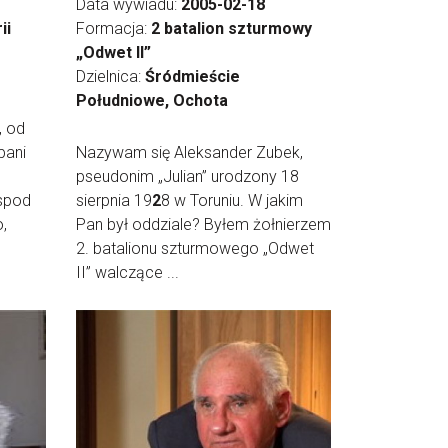
Data wywiadu:
2005-02-18
ii
Formacja:
2 batalion szturmowy
„Odwet II”
Dzielnica:
Śródmieście
Południowe, Ochota
, od
pani
Nazywam się Aleksander Zubek,
pseudonim „Julian” urodzony 18
 spod
sierpnia 19
2
8 w Toruniu. W jakim
,
Pan był oddziale? Byłem żołnierzem
2. batalionu szturmowego „Odwet
II” walczące ...