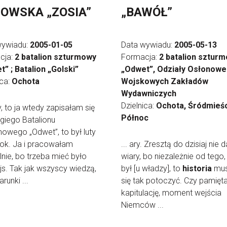
OWSKA „ZOSIA”
„BAWÓŁ”
wywiadu:
2005-01-05
Data wywiadu:
2005-05-13
cja:
2 batalion szturmowy
Formacja:
2 batalion sztur
” ; Batalion „Golski”
„Odwet”, Odziały Osłonowe
ica:
Ochota
Wojskowych Zakładów
Wydawniczych
Dzielnica:
Ochota, Śródmieś
cy, to ja wtedy zapisałam się
Północ
giego Batalionu
owego „Odwet”, to był luty
ok. Ja i pracowałam
... ary. Zresztą do dzisiaj nie d
nie, bo trzeba mieć było
wiary, bo niezależnie od tego,
s. Tak jak wszyscy wiedzą,
był [u władzy], to
historia
mus
runki ...
się tak potoczyć. Czy pamięt
kapitulację, moment wejścia
Niemców ...