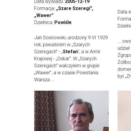
Data wywiadu:
2005-12-19
Formacja:
„Szare Szeregi”,
Data 
„Wawer”
Forma
Dzielnica:
Powiśle
Dzieln
Jan Sosnowski, urodzony 9 VI 1929
... ow
rok, pseudonim w „Szarych
udział
Szeregach” - „
Stefan
”, a w Armii
Zgrupo
Krajowej - „Oskar”. W „Szarych
Żolibo
Szeregach” walczyłem w grupie
domem
„Wawer”, a w czasie Powstania
był „Zn
Warsza ...