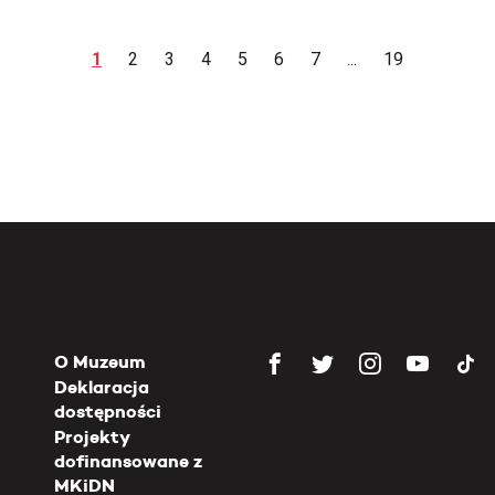
1
2
3
4
5
6
7
...
19
O Muzeum
Deklaracja
dostępności
Projekty
dofinansowane z
MKiDN