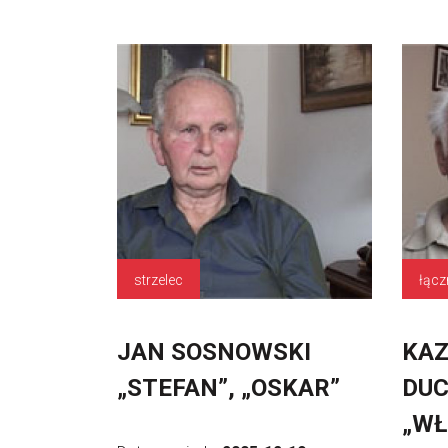
strzelec
łącz
JAN SOSNOWSKI
KAZ
„STEFAN”, „OSKAR”
DU
„WŁ