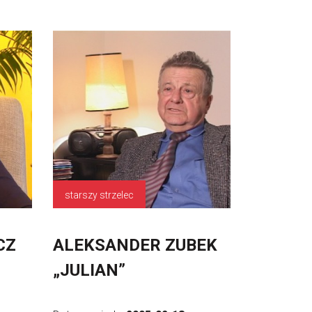
starszy strzelec
CZ
ALEKSANDER ZUBEK
„JULIAN”