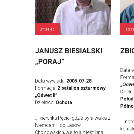
strzelec
strz
JANUSZ BIESIALSKI
ZBI
„PORAJ”
Data 
Forma
Data wywiadu:
2005-07-28
„Odwe
Formacja:
2 batalion szturmowy
Dzieln
„Odwet II”
Połud
Dzielnica:
Ochota
Półno
... kierunku Pęcic, gdzie była walka z
... no
Niemcami i do Lasów
kontak
Chojnowskich, ale to już jest inna