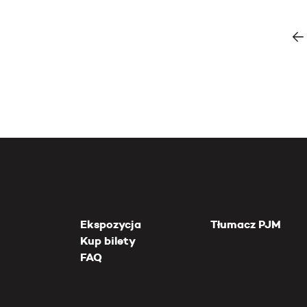
Ekspozycja
Tłumacz PJM
Kup bilety
FAQ