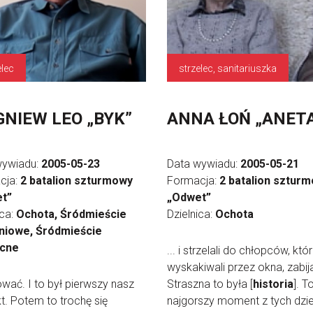
elec
strzelec, sanitariuszka
GNIEW LEO „BYK”
ANNA ŁOŃ „ANET
wywiadu:
2005-05-23
Data wywiadu:
2005-05-21
cja:
2 batalion szturmowy
Formacja:
2 batalion sztur
t”
„Odwet”
ica:
Ochota, Śródmieście
Dzielnica:
Ochota
niowe, Śródmieście
cne
... i strzelali do chłopców, któ
wyskakiwali przez okna, zabijal
tować. I to był pierwszy nasz
Straszna to była [
historia
]. T
t. Potem to trochę się
najgorszy moment z tych dzie