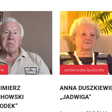
nik
sanitariuszka, łączniczka
IMIERZ
ANNA DUSZKIEWI
CHOWSKI
„JADWIGA”
ODEK”