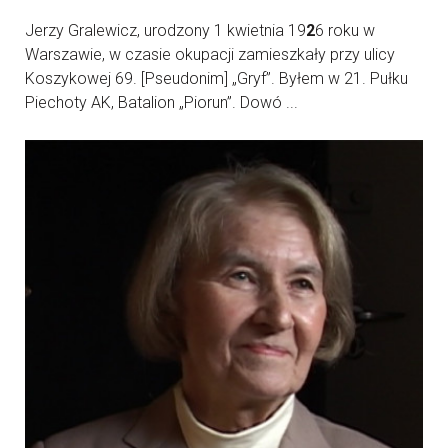
Jerzy Gralewicz, urodzony 1 kwietnia 19
2
6 roku w
Warszawie, w czasie okupacji zamieszkały przy ulicy
Koszykowej 69. [Pseudonim] „Gryf”. Byłem w 21. Pułku
Piechoty AK, Batalion „Piorun”. Dowó ...