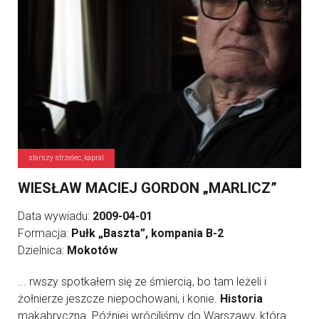
starszy strzelec, kapral
WIESŁAW MACIEJ GORDON „MARLICZ”
Data wywiadu:
2009-04-01
Formacja:
Pułk „Baszta”, kompania B-2
Dzielnica:
Mokotów
... rwszy spotkałem się ze śmiercią, bo tam leżeli i
żołnierze jeszcze niepochowani, i konie.
Historia
makabryczna. Później wróciliśmy do Warszawy, która