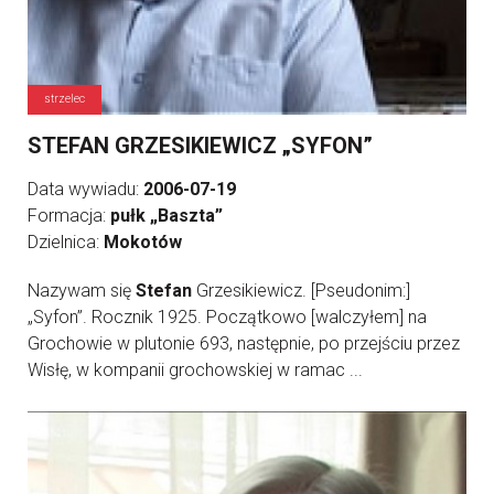
strzelec
STEFAN GRZESIKIEWICZ „SYFON”
Data wywiadu:
2006-07-19
Formacja:
pułk „Baszta”
Dzielnica:
Mokotów
Nazywam się
Stefan
Grzesikiewicz. [Pseudonim:]
„Syfon”. Rocznik 1925. Początkowo [walczyłem] na
Grochowie w plutonie 693, następnie, po przejściu przez
Wisłę, w kompanii grochowskiej w ramac ...