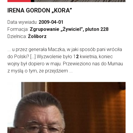
IRENA GORDON „KORA”
Data wywiadu:
2009-04-01
Formacja:
Zgrupowanie „Żywiciel”, pluton 228
Dzielnica:
Żoliborz
... u przez generała Maczka, w jaki sposób pani wróciła
do Polski? […] Wyzwolenie było 1
2
kwietnia, koniec
wojny był dopiero w maju. Przewieziono nas do Murnau
z myślą o tym, że przejdziem ...