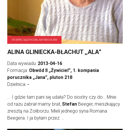
strzelec, łączniczka, sanitariuszka
ALINA GLINIECKA-BŁACHUT ,,ALA”
Data wywiadu:
2013-04-16
Formacja:
Obwód II „Żywiciel”, 1. kompania
porucznika „Jana”, pluton 218
Dzielnica:
-
... I gdzie tam pani się udała? Do siostry czy do… Mnie
od razu zabrał mamy brat,
Stefan
Beeger, mieszkający
zresztą na Żoliborzu. Mieli jednego syna Romana
Beegera. I ja byłam przez ...