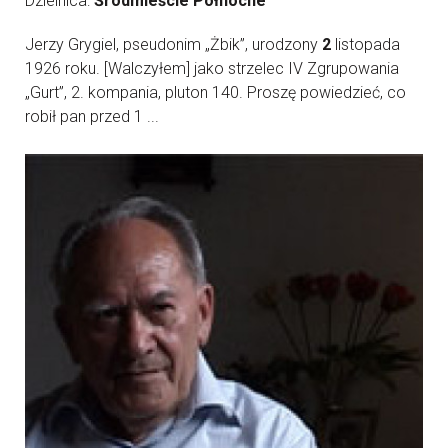
Dzielnica:
Śródmieście Północne
Jerzy Grygiel, pseudonim „Żbik”, urodzony
2
listopada
1926 roku. [Walczyłem] jako strzelec IV Zgrupowania
„Gurt”, 2. kompania, pluton 140. Proszę powiedzieć, co
robił pan przed 1 ...