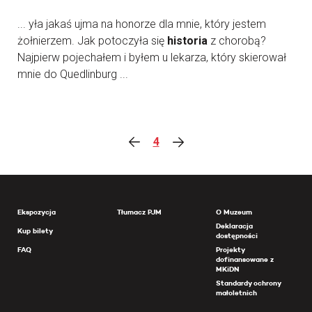
... yła jakaś ujma na honorze dla mnie, który jestem
żołnierzem. Jak potoczyła się
historia
z chorobą?
Najpierw pojechałem i byłem u lekarza, który skierował
mnie do Quedlinburg ...
4
Ekspozycja
Tłumacz PJM
O Muzeum
Deklaracja
Kup bilety
dostępności
FAQ
Projekty
dofinansowane z
MKiDN
Standardy ochrony
małoletnich