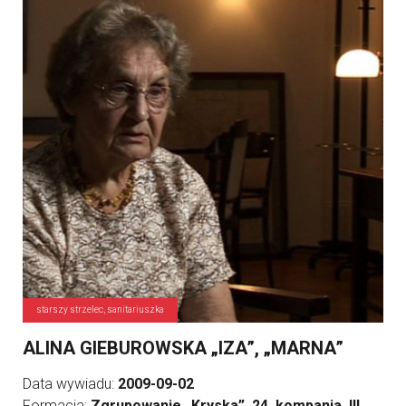
starszy strzelec, sanitariuszka
ALINA GIEBUROWSKA „IZA”, „MARNA”
Data wywiadu:
2009-09-02
Formacja:
Zgrupowanie „Kryska”, 24. kompania, III