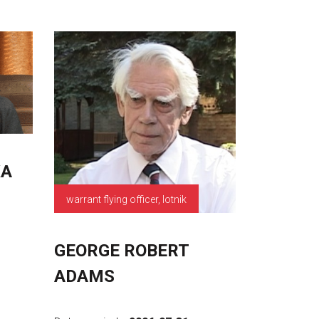
KA
warrant flying officer, lotnik
GEORGE ROBERT
ADAMS