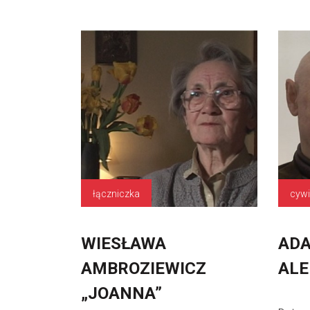
łączniczka
cywi
WIESŁAWA
AD
AMBROZIEWICZ
AL
„JOANNA”