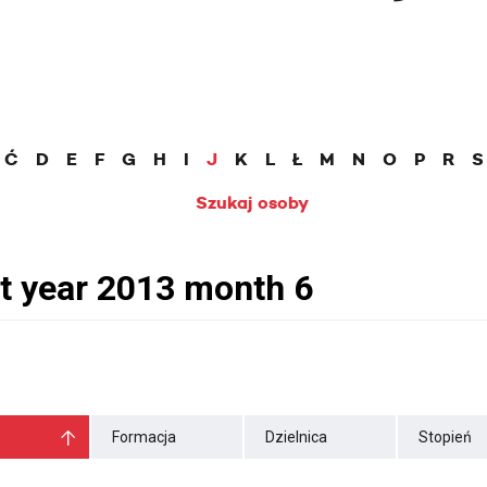
Ć
D
E
F
G
H
I
J
K
L
Ł
M
N
O
P
R
S
Szukaj osoby
Formacja
Dzielnica
Stopień