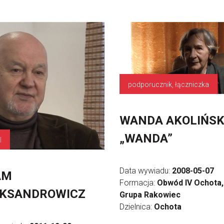
podporucznik, łączniczka
WANDA AKOLIŃS
„WANDA”
l
Data wywiadu:
2008-05-07
AM
Formacja:
Obwód IV Ochota,
EKSANDROWICZ
Grupa Rakowiec
Dzielnica:
Ochota