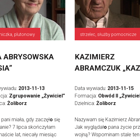
niczka, plutonowy
strzelec, służby pomocnicze
A ABRYSOWSKA
KAZIMIERZ
SIA”
ABRAMCZUK „KAZ
wywiadu:
2013-11-13
Data wywiadu:
2013-11-15
cja:
Zgrupowanie „Żywiciel”
Formacja:
Obwód II „Żywicie
ica:
Żoliborz
Dzielnica:
Żoliborz
t pani miała, gdy zaczęł
o
się
Nazywam się Kazimierz Abra
anie? 7 lipca skończyłam
Jak wyglądał
o
pana życie pr
aście lat, niecały miesiąc
wojną? Wspominam stale ten