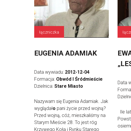
łączniczka
łącz
EUGENIA ADAMIAK
EW
„LE
Data wywiadu:
2012-12-04
Formacja:
Obwód I Śródmieście
Data 
Dzielnica:
Stare Miasto
Forma
Dzieln
Nazywam się Eugenia Adamiak. Jak
wyglądał
o
pani życie przed wojną?
Ile la
Przed wojną, cóż, mieszkaliśmy na
Powst
Starym Mieście 28. To jest róg
osiemn
Krzywego Koła i Rynku Starego