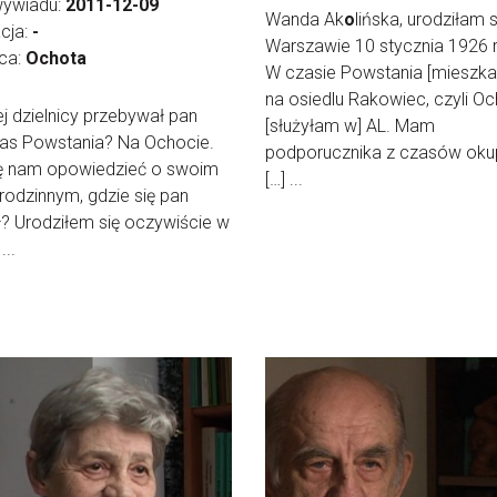
wywiadu:
2011-12-09
Wanda Ak
o
lińska, urodziłam 
cja:
-
Warszawie 10 stycznia 1926 
ica:
Ochota
W czasie Powstania [mieszk
na osiedlu Rakowiec, czyli Oc
ej dzielnicy przebywał pan
[służyłam w] AL. Mam
as Powstania? Na Ochocie.
podporucznika z czasów okup
ę nam opowiedzieć o swoim
[…] ...
odzinnym, gdzie się pan
ł? Urodziłem się oczywiście w
...