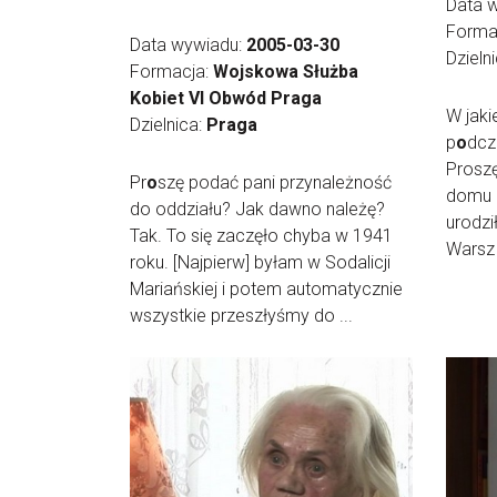
Data 
Forma
Data wywiadu:
2005-03-30
Dzieln
Formacja:
Wojskowa Służba
Kobiet VI Obwód Praga
W jaki
Dzielnica:
Praga
p
o
dcz
Prosz
Pr
o
szę podać pani przynależność
domu r
do oddziału? Jak dawno należę?
urodzi
Tak. To się zaczęło chyba w 1941
Warsz 
roku. [Najpierw] byłam w Sodalicji
Mariańskiej i potem automatycznie
wszystkie przeszłyśmy do ...