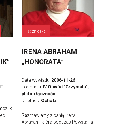
łączniczka
IRENA ABRAHAM
IK”
„HONORATA”
Data wywiadu:
2006-11-26
l”
Formacja:
IV Obwód "Grzymała",
pluton łączności
Dzielnica:
Ochota
mczuk.
zed
R
o
zmawiamy z panią Ireną
Abraham, która podczas Powstania