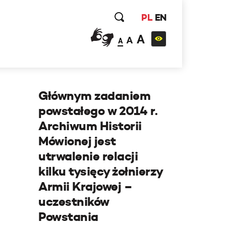
PL
EN
A
A
A
Głównym zadaniem
powstałego w 2014 r.
Archiwum Historii
Mówionej jest
utrwalenie relacji
kilku tysięcy żołnierzy
Armii Krajowej –
uczestników
Powstania