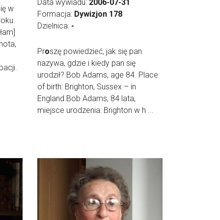
Data wywiadu:
2006-07-31
się w
Formacja:
Dywizjon 178
roku.
Dzielnica:
-
ałam]
hota,
Pr
o
szę powiedzieć, jak się pan
nazywa, gdzie i kiedy pan się
acji.
urodził? Bob Adams, age 84. Place
of birth: Brighton, Sussex – in
England.Bob Adams, 84 lata,
miejsce urodzenia: Brighton w h ...