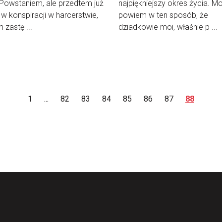
Powstaniem, ale przedtem już
najpiękniejszy okres życia. M
w konspiracji w harcerstwie,
powiem w ten sposób, że
 zastę ...
dziadkowie moi, właśnie p ...
1
...
82
83
84
85
86
87
88