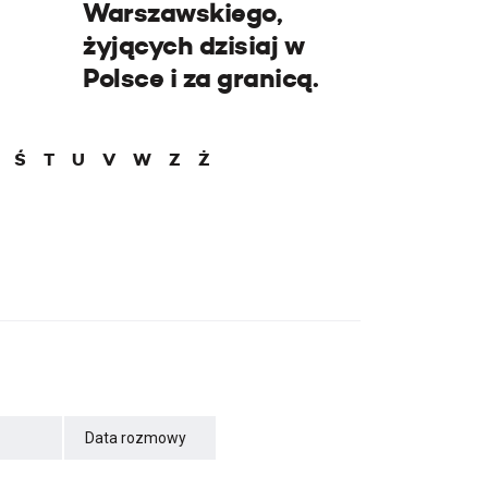
Warszawskiego,
żyjących dzisiaj w
Polsce i za granicą.
Ś
T
U
V
W
Z
Ż
Data rozmowy