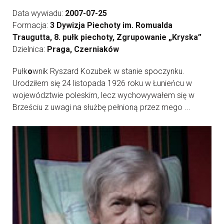
Data wywiadu:
2007-07-25
Formacja:
3 Dywizja Piechoty im. Romualda
Traugutta, 8. pułk piechoty, Zgrupowanie „Kryska”
Dzielnica:
Praga, Czerniaków
Pułk
o
wnik Ryszard Kozubek w stanie spoczynku.
Urodziłem się 24 listopada 1926 roku w Łunieńcu w
województwie poleskim, lecz wychowywałem się w
Brześciu z uwagi na służbę pełnioną przez mego ...