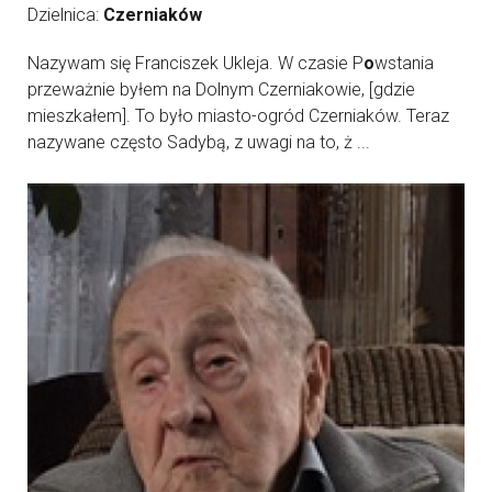
Dzielnica:
Czerniaków
Nazywam się Franciszek Ukleja. W czasie P
o
wstania
przeważnie byłem na Dolnym Czerniakowie, [gdzie
mieszkałem]. To było miasto-ogród Czerniaków. Teraz
nazywane często Sadybą, z uwagi na to, ż ...