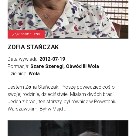
„Zoja”, sanitariuszka
ZOFIA STAŃCZAK
Data wywiadu:
2012-07-19
Formacja:
Szare Szeregi, Obwód III Wola
Dzielnica:
Wola
Jestem Z
o
fia Stańczak. Proszę powiedzieć coś o
swojej rodzinie, dzieciństwie. Miałam dwóch braci.
Jeden z braci, ten starszy, był również w Powstaniu
Warszawskim. Był w Majd ...