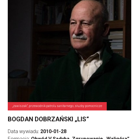
„zawiszak”, przewodnik patrolu sanitarnego, służby pomocnicze
BOGDAN DOBRZAŃSKI „LIS”
Data wywiadu:
2010-01-28
Formacja:
Obwód V Sadyba, Zgrupowanie „Waligóra”