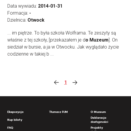
Data wywiadu:
2014-01-31
Formacja:
-
Dzielnica:
Otwock
... im piętrze. To była szkoła Wolframa. Te zeszyty są
właśnie z tej szkoły, [przekazałem je d
o Muzeum
]. On
siedział w bursie, a ja w Otwocku. Jak wyglądało życie
codzienne w takiej b ...
1
Ekspozycja
Tłumacz PJM
O Muzeum
Deklaracja
Kup bilety
dostępności
FAQ
Projekty