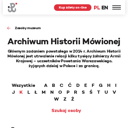
PL
EN
Kup bilety on-line
Zasoby muzeum
Archiwum Historii Mówionej
Głównym zadaniem powstałego w 2014 r. Archiwum Historii
Mówionej jest utrwalenie relacji kilku tysięcy żołnierzy Armii
Krajowej – uczestników Powstania Warszawskiego,
żyjących dzisiaj w Polsce i za granicą.
Wszystkie
A
B
C
Ć
D
E
F
G
H
I
J
K
L
Ł
M
N
O
P
R
S
Ś
T
U
V
W
Z
Ż
Szukaj osoby