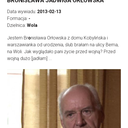
BRONISŁAWA JADWIGA ORŁOWSKA
Data wywiadu:
2013-02-13
Formacja:
-
Dzielnica:
Wola
Jestem Br
o
nisława Orłowska z domu Kobylińska i
warszawianka od urodzenia, ślub brałam na ulicy Bema,
na Woli. Jak wyglądało pani życie przed wojną? Przed
wojną dużo [jadłam] ...