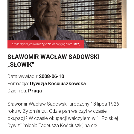
artylerzysta, celowniczy, działonowy; ogniomistrz,
SŁAWOMIR WACŁAW SADOWSKI
„SŁOWIK”
Data wywiadu:
2008-06-10
Formacja:
Dywizja Kościuszkowska
Dzielnica:
Praga
Sław
o
mir Wacław Sadowski, urodzony 18 lipca 1926
roku w Żytomierzu. Gdzie pan walczył w czasie
okupacji? W czasie okupacji walczyłem w 1. Polskiej
Dywizji imienia Tadeusza Kościuszki, na cał ...