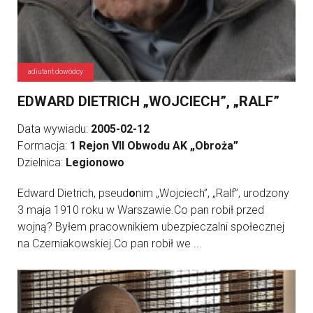
adiutant dowódcy
EDWARD DIETRICH „WOJCIECH”, „RALF”
Data wywiadu:
2005-02-12
Formacja:
1 Rejon VII Obwodu AK „Obroża”
Dzielnica:
Legionowo
Edward Dietrich, pseud
o
nim „Wojciech”, „Ralf”, urodzony
3 maja 1910 roku w Warszawie.Co pan robił przed
wojną? Byłem pracownikiem ubezpieczalni społecznej
na Czerniakowskiej.Co pan robił we ...