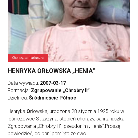
Chorąży, sanitariuszka
HENRYKA ORŁOWSKA „HENIA”
Data wywiadu:
2007-03-17
Formacja:
Zgrupowanie „Chrobry II”
Dzielnica:
Śródmieście Północ
Henryka
O
rłowska, urodzona 28 stycznia 1925 roku w
leśniczówce Strzyżyna, stopień chorąży, sanitariuszka
Zgrupowania „Chrobry II”, pseudonim „Henia”.Proszę
powiedzieć, co pani pamięta ze swo ...