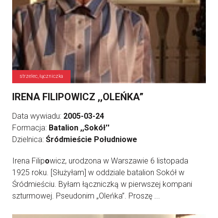
strzelec, łączniczka
IRENA FILIPOWICZ ,,OLEŃKA”
Data wywiadu:
2005-03-24
Formacja:
Batalion ,,Sokół''
Dzielnica:
Śródmieście Południowe
Irena Filip
o
wicz, urodzona w Warszawie 6 listopada
1925 roku. [Służyłam] w oddziale batalion Sokół w
Śródmieściu. Byłam łączniczką w pierwszej kompani
szturmowej. Pseudonim „Oleńka”. Proszę ...