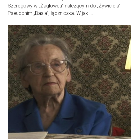
Szeregowy w „Żaglowcu” należącym do „Żywiciela”.
Pseudonim „Basia”, łączniczka. W jak ...