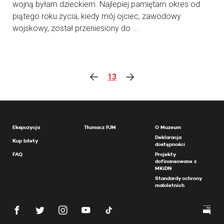
wojną byłam dzieckiem. Najlepiej pamiętam okres od
piątego roku życia, kiedy mój ojciec, zawodowy
wojskowy, został przeniesiony do ...
13
Ekspozycja
Tłumacz PJM
O Muzeum
Deklaracja
Kup bilety
dostępności
FAQ
Projekty
dofinansowane z
MKiDN
Standardy ochrony
małoletnich