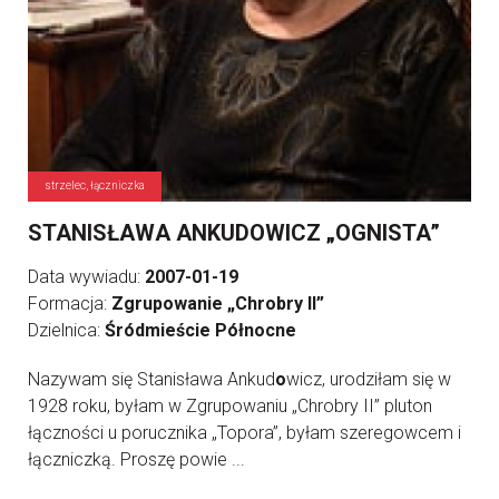
strzelec, łączniczka
STANISŁAWA ANKUDOWICZ „OGNISTA”
Data wywiadu:
2007-01-19
Formacja:
Zgrupowanie „Chrobry II”
Dzielnica:
Śródmieście Północne
Nazywam się Stanisława Ankud
o
wicz, urodziłam się w
1928 roku, byłam w Zgrupowaniu „Chrobry II” pluton
łączności u porucznika „Topora”, byłam szeregowcem i
łączniczką. Proszę powie ...