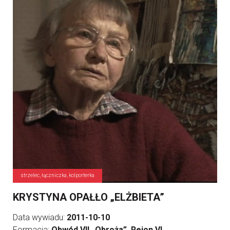
strzelec, łączniczka, kolporterka
KRYSTYNA OPAŁŁO „ELŻBIETA”
Data wywiadu:
2011-10-10
Formacja:
Obwód VII „Obroża”, Rejon VI