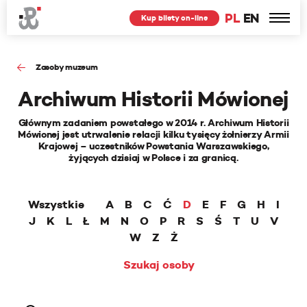
PL
EN
Kup bilety on-line
Zasoby muzeum
Archiwum Historii Mówionej
Głównym zadaniem powstałego w 2014 r. Archiwum Historii
Mówionej jest utrwalenie relacji kilku tysięcy żołnierzy Armii
Krajowej – uczestników Powstania Warszawskiego,
żyjących dzisiaj w Polsce i za granicą.
Wszystkie
A
B
C
Ć
D
E
F
G
H
I
J
K
L
Ł
M
N
O
P
R
S
Ś
T
U
V
W
Z
Ż
Szukaj osoby