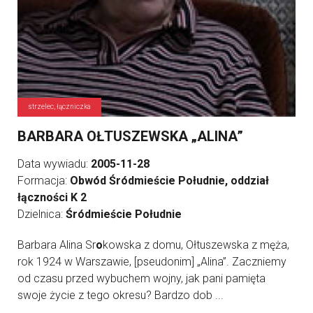
strzelec, łączniczka
BARBARA OŁTUSZEWSKA „ALINA”
Data wywiadu:
2005-11-28
Formacja:
Obwód Śródmieście Południe, oddział
łączności K 2
Dzielnica:
Śródmieście Południe
Barbara Alina Sr
o
kowska z domu, Ołtuszewska z męża,
rok 1924 w Warszawie, [pseudonim] „Alina”. Zaczniemy
od czasu przed wybuchem wojny, jak pani pamięta
swoje życie z tego okresu? Bardzo dob ...