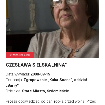
strzelec, łączniczka
CZESŁAWA SIELSKA „NINA”
Data wywiadu:
2008-09-15
Formacja:
Zgrupowanie „Kuba-Sosna”, oddział
„Barry”
Dzielnica:
Stare Miasto, Śródmieście
Pr
o
szę opowiedzieć, co pani robiła przed wojną. Przed