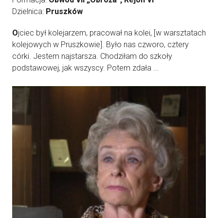
Dzielnica:
Pruszków
O
jciec był kolejarzem, pracował na kolei, [w warsztatach
kolejowych w Pruszkowie]. Było nas czworo, cztery
córki. Jestem najstarsza. Chodziłam do szkoły
podstawowej, jak wszyscy. Potem zdała ...