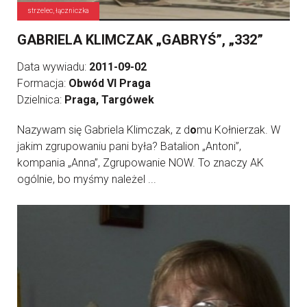
strzelec, łączniczka
GABRIELA KLIMCZAK „GABRYŚ”, „332”
Data wywiadu:
2011-09-02
Formacja:
Obwód VI Praga
Dzielnica:
Praga, Targówek
Nazywam się Gabriela Klimczak, z d
o
mu Kołnierzak. W
jakim zgrupowaniu pani była? Batalion „Antoni”,
kompania „Anna”, Zgrupowanie NOW. To znaczy AK
ogólnie, bo myśmy należel ...