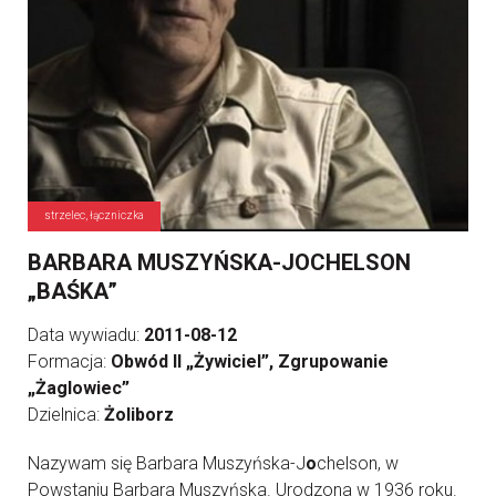
strzelec, łączniczka
BARBARA MUSZYŃSKA-JOCHELSON
„BAŚKA”
Data wywiadu:
2011-08-12
Formacja:
Obwód II „Żywiciel”, Zgrupowanie
„Żaglowiec”
Dzielnica:
Żoliborz
Nazywam się Barbara Muszyńska-J
o
chelson, w
Powstaniu Barbara Muszyńska. Urodzona w 1936 roku.