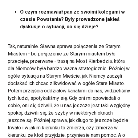
O czym rozmawiał pan ze swoimi kolegami w
czasie Powstania? Były prowadzone jakieś
dyskusje o sytuacji, co się dzieje?
Tak, naturalnie. Sławna sprawa połączenia ze Starym
Miastem - bo połączenie ze Starym miastem było
przecięte, przerwane - trasą na Most Kierbedzia, która
dla Niemców była bardzo ważna strategicznie. Później w
ogóle sytuacja na Starym Mieście, jak Niemcy zaczęli
dociskać ich chcąc zlikwidować w ogóle Stare Miasto.
Potem przejścia oddziałów kanałami do nas, widzieliśmy
tych ludzi, spotykaliśmy się. Gdy oni mi opowiadali o
sobie, oni się dziwili, że u nas jeszcze jest taki względny
spokój, dziwili się, że szyby w niektórych oknach
jeszcze są. Później sprawa, jak długo to jeszcze będzie
trwało i w jakim kierunku to zmierza, czy zmierza w
kierunku, że ktoś przyjdzie, przyniesie nam pomoc. A o