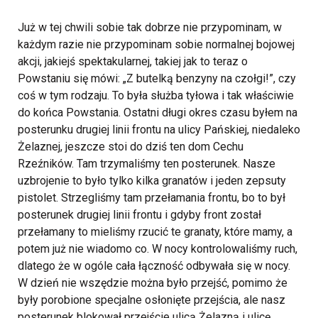
Już w tej chwili sobie tak dobrze nie przypominam, w
każdym razie nie przypominam sobie normalnej bojowej
akcji, jakiejś spektakularnej, takiej jak to teraz o
Powstaniu się mówi: „Z butelką benzyny na czołgi!”, czy
coś w tym rodzaju. To była służba tyłowa i tak właściwie
do końca Powstania. Ostatni długi okres czasu byłem na
posterunku drugiej linii frontu na ulicy Pańskiej, niedaleko
Żelaznej, jeszcze stoi do dziś ten dom Cechu
Rzeźników. Tam trzymaliśmy ten posterunek.
Nasze
uzbrojenie to było tylko kilka granatów i jeden zepsuty
pistolet. Strzegliśmy tam przełamania frontu, bo to był
posterunek drugiej linii frontu i gdyby front został
przełamany to mieliśmy rzucić te granaty, które mamy, a
potem już nie wiadomo co.
W nocy kontrolowaliśmy ruch,
dlatego że w ogóle cała łączność odbywała się w nocy.
W dzień nie wszędzie można było przejść, pomimo że
były porobione specjalne osłonięte przejścia, ale nasz
posterunek blokował przejście ulicą Żelazną i ulicę