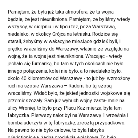
Pamiętam, że była już taka atmosfera, że ta wojna
będzie, że jest nieunikniona. Pamiętam, że byliśmy wtedy
wszyscy, w sierpniu i w lipcu też, poza Warszawą,
niedaleko, w okolicy Grójca na letnisku. Rodzice się
starali, żebyśmy w wakacyjne miesiące gdzieś byli, i
prędko wracaliśmy do Warszawy, właśnie ze względu na
wojnę, że ta wojna jest nieunikniona. Wracając - wtedy
jechało się furmanką, bo tam w tych okolicach nie było
innego połączenia, kolei nie było, a to niedaleko było,
około 40 kilometrów od Warszawy - to już był wzmożony
ruch na szosie Warszawa – Radom, bo tą szosą
wracaliśmy. Widać było, że jakieś jednostki wojskowe się
przemieszczały.
Sam już wybuch wojny zastał mnie na
ulicy Wroniej, to było przy Placu Kazimierza, była tam
fabryczka. Pierwszy nalot był na Warszawę 1 września i
bomba uderzyła w tę fabryczkę, zresztą przypadkowo.
Na pewno to nie było celowe, to była fabryka
oświetleniowa, żadna produkcja wojskowa. To było