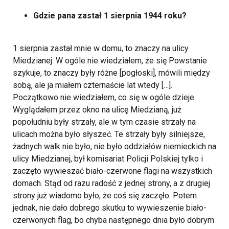
Gdzie pana zastał 1 sierpnia 1944 roku?
1 sierpnia zastał mnie w domu, to znaczy na ulicy
Miedzianej. W ogóle nie wiedziałem, że się Powstanie
szykuje, to znaczy były różne [pogłoski], mówili między
sobą, ale ja miałem czternaście lat wtedy […].
Początkowo nie wiedziałem, co się w ogóle dzieje.
Wyglądałem przez okno na ulicę Miedzianą, już
popołudniu były strzały, ale w tym czasie strzały na
ulicach można było słyszeć. Te strzały były silniejsze,
żadnych walk nie było, nie było oddziałów niemieckich na
ulicy Miedzianej, był komisariat Policji Polskiej tylko i
zaczęto wywieszać biało-czerwone flagi na wszystkich
domach. Stąd od razu radość z jednej strony, a z drugiej
strony już wiadomo było, że coś się zaczęło. Potem
jednak, nie dało dobrego skutku to wywieszenie biało-
czerwonych flag, bo chyba następnego dnia było dobrym