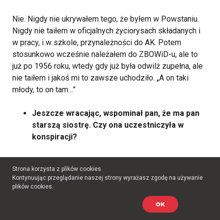
Nie. Nigdy nie ukrywałem tego, że byłem w Powstaniu.
Nigdy nie taiłem w oficjalnych życiorysach składanych i
w pracy, i w szkole, przynależności do AK. Potem
stosunkowo wcześnie należałem do ZBOWiD-u, ale to
już po 1956 roku, wtedy gdy już była odwilż zupełna, ale
nie taiłem i jakoś mi to zawsze uchodziło. „A on taki
młody, to on tam…”
Jeszcze wracając, wspominał pan, że ma pan
starszą siostrę. Czy ona uczestniczyła w
konspiracji?
Nie. Nigdy nic na ten temat nie mówiła. Ona
Strona korzysta z plików cookies.
Kontynuując przeglądanie naszej strony wyrażasz zgodę na używanie
prawdopodobnie nie, bo ona dużo między Warszawą a
plików cookies.
Radomiem jeździła. Tam rodzina była, tutaj matce było
ciężko, nas dwoje, to ona przeważnie tam w Radomiu
OK
przebywała.