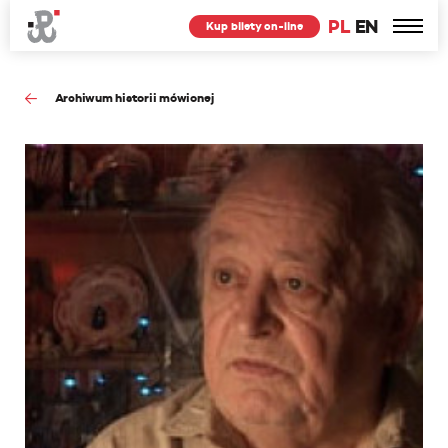
PL
EN
Kup bilety on-line
Archiwum historii mówionej