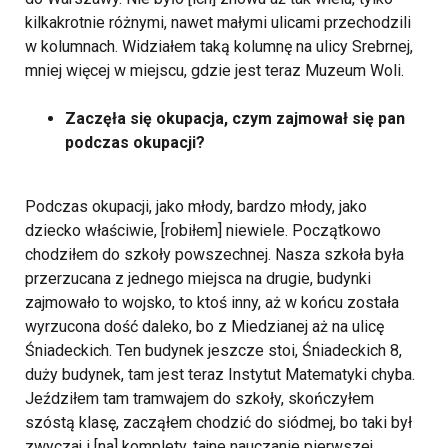
kilkakrotnie różnymi, nawet małymi ulicami przechodzili
w kolumnach. Widziałem taką kolumnę na ulicy Srebrnej,
mniej więcej w miejscu, gdzie jest teraz Muzeum Woli.
Zaczęła się okupacja, czym zajmował się pan
podczas okupacji?
Podczas okupacji, jako młody, bardzo młody, jako
dziecko właściwie, [robiłem] niewiele.
Początkowo
chodziłem do szkoły powszechnej. Nasza szkoła była
przerzucana z jednego miejsca na drugie, budynki
zajmowało to wojsko, to ktoś inny, aż w końcu została
wyrzucona dość daleko, bo z Miedzianej aż na ulicę
Śniadeckich. Ten budynek jeszcze stoi, Śniadeckich 8,
duży budynek, tam jest teraz Instytut Matematyki chyba.
Jeździłem tam tramwajem do szkoły, skończyłem
szóstą klasę, zacząłem chodzić do siódmej, bo taki był
zwyczaj i [na] komplety, tajne nauczanie pierwszej