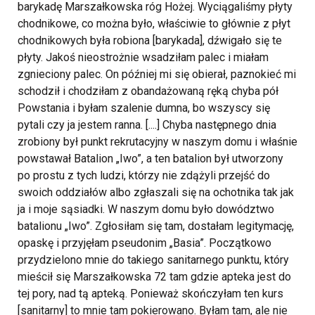
barykadę Marszałkowska róg Hożej. Wyciągaliśmy płyty
chodnikowe, co można było, właściwie to głównie z płyt
chodnikowych była robiona [barykada], dźwigało się te
płyty. Jakoś nieostrożnie wsadziłam palec i miałam
zgnieciony palec. On później mi się obierał, paznokieć mi
schodził i chodziłam z obandażowaną ręką chyba pół
Powstania i byłam szalenie dumna, bo wszyscy się
pytali czy ja jestem ranna. [....] Chyba następnego dnia
zrobiony był punkt rekrutacyjny w naszym domu i właśnie
powstawał Batalion „Iwo”, a ten batalion był utworzony
po prostu z tych ludzi, którzy nie zdążyli przejść do
swoich oddziałów albo zgłaszali się na ochotnika tak jak
ja i moje sąsiadki. W naszym domu było dowództwo
batalionu „Iwo”. Zgłosiłam się tam, dostałam legitymację,
opaskę i przyjęłam pseudonim „Basia”. Początkowo
przydzielono mnie do takiego sanitarnego punktu, który
mieścił się Marszałkowska 72 tam gdzie apteka jest do
tej pory, nad tą apteką. Ponieważ skończyłam ten kurs
[sanitarny] to mnie tam pokierowano. Byłam tam, ale nie