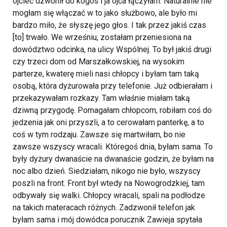
ojciec dzwonił do kogoś i ja ojca łączyłam. Naturalnie nie
mogłam się włączać w to jako służbowo, ale było mi
bardzo miło, że słyszę jego głos. I tak przez jakiś czas
[to] trwało. We wrześniu, zostałam przeniesiona na
dowództwo odcinka, na ulicy Wspólnej. To był jakiś drugi
czy trzeci dom od Marszałkowskiej, na wysokim
parterze, kwaterę mieli nasi chłopcy i byłam tam taką
osobą, która dyżurowała przy telefonie. Już odbierałam i
przekazywałam rozkazy.
Tam właśnie miałam taką
dziwną przygodę. Pomagałam chłopcom, robiłam coś do
jedzenia jak oni przyszli, a to cerowałam panterkę, a to
coś w tym rodzaju. Zawsze się martwiłam, bo nie
zawsze wszyscy wracali. Któregoś dnia, byłam sama. To
były dyżury dwanaście na dwanaście godzin, że byłam na
noc albo dzień. Siedziałam, nikogo nie było, wszyscy
poszli na front. Front był wtedy na Nowogrodzkiej, tam
odbywały się walki. Chłopcy wracali, spali na podłodze
na takich materacach różnych. Zadzwonił telefon jak
byłam sama i mój dowódca porucznik Zawieja spytała