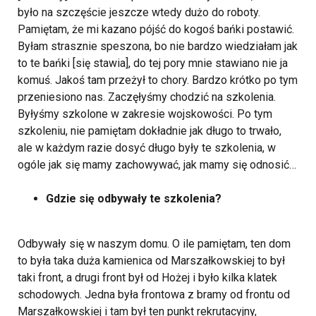
było na szczęście jeszcze wtedy dużo do roboty.
Pamiętam, że mi kazano pójść do kogoś bańki postawić.
Byłam strasznie speszona, bo nie bardzo wiedziałam jak
to te bańki [się stawia], do tej pory mnie stawiano nie ja
komuś. Jakoś tam przeżył to chory. Bardzo krótko po tym
przeniesiono nas. Zaczęłyśmy chodzić na szkolenia.
Byłyśmy szkolone w zakresie wojskowości. Po tym
szkoleniu, nie pamiętam dokładnie jak długo to trwało,
ale w każdym razie dosyć długo były te szkolenia, w
ogóle jak się mamy zachowywać, jak mamy się odnosić…
Gdzie się odbywały te szkolenia?
Odbywały się w naszym domu. O ile pamiętam, ten dom
to była taka duża kamienica od Marszałkowskiej to był
taki front, a drugi front był od Hożej i było kilka klatek
schodowych. Jedna była frontowa z bramy od frontu od
Marszałkowskiej i tam był ten punkt rekrutacyjny,