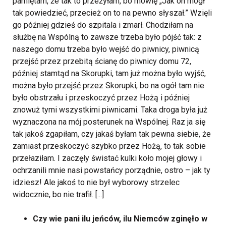
pamiętam, że tak to przeżyłam, bo mówię „Jak on mógł
tak powiedzieć, przecież on to na pewno słyszał.” Wzięli
go później gdzieś do szpitala i zmarł. Chodziłam na
służbę na Wspólną to zawsze trzeba było pójść tak: z
naszego domu trzeba było wejść do piwnicy, piwnicą
przejść przez przebitą ścianę do piwnicy domu 72,
później stamtąd na Skorupki, tam już można było wyjść,
można było przejść przez Skorupki, bo na ogół tam nie
było obstrzału i przeskoczyć przez Hożą i później
znowuż tymi wszystkimi piwnicami. Taka droga była już
wyznaczona na mój posterunek na Wspólnej. Raz ja się
tak jakoś zgapiłam, czy jakaś byłam tak pewna siebie, że
zamiast przeskoczyć szybko przez Hożą, to tak sobie
przełaziłam. I zaczęły świstać kulki koło mojej głowy i
ochrzanili mnie nasi powstańcy porządnie, ostro – jak ty
idziesz! Ale jakoś to nie był wyborowy strzelec
widocznie, bo nie trafił. [...]
Czy wie pani ilu jeńców, ilu Niemców zginęło w