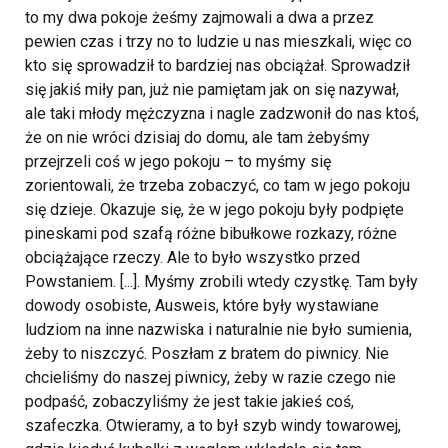
to my dwa pokoje żeśmy zajmowali a dwa a przez
pewien czas i trzy no to ludzie u nas mieszkali, więc co
kto się sprowadził to bardziej nas obciążał. Sprowadził
się jakiś miły pan, już nie pamiętam jak on się nazywał,
ale taki młody mężczyzna i nagle zadzwonił do nas ktoś,
że on nie wróci dzisiaj do domu, ale tam żebyśmy
przejrzeli coś w jego pokoju – to myśmy się
zorientowali, że trzeba zobaczyć, co tam w jego pokoju
się dzieje. Okazuje się, że w jego pokoju były podpięte
pineskami pod szafą różne bibułkowe rozkazy, różne
obciążające rzeczy. Ale to było wszystko przed
Powstaniem. [...]. Myśmy zrobili wtedy czystkę. Tam były
dowody osobiste, Ausweis, które były wystawiane
ludziom na inne nazwiska i naturalnie nie było sumienia,
żeby to niszczyć. Poszłam z bratem do piwnicy. Nie
chcieliśmy do naszej piwnicy, żeby w razie czego nie
podpaść, zobaczyliśmy że jest takie jakieś coś,
szafeczka. Otwieramy, a to był szyb windy towarowej,