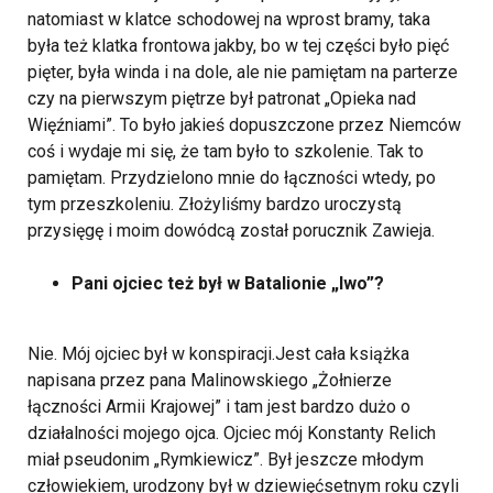
natomiast w klatce schodowej na wprost bramy, taka
była też klatka frontowa jakby, bo w tej części było pięć
pięter, była winda i na dole, ale nie pamiętam na parterze
czy na pierwszym piętrze był patronat „Opieka nad
Więźniami”. To było jakieś dopuszczone przez Niemców
coś i wydaje mi się, że tam było to szkolenie. Tak to
pamiętam. Przydzielono mnie do łączności wtedy, po
tym przeszkoleniu. Złożyliśmy bardzo uroczystą
przysięgę i moim dowódcą został porucznik Zawieja.
Pani ojciec też był w Batalionie „Iwo”?
Nie. Mój ojciec był w konspiracji.Jest cała książka
napisana przez pana Malinowskiego „Żołnierze
łączności Armii Krajowej” i tam jest bardzo dużo o
działalności mojego ojca.
Ojciec mój Konstanty Relich
miał pseudonim „Rymkiewicz”. Był jeszcze młodym
człowiekiem, urodzony był w dziewięćsetnym roku czyli