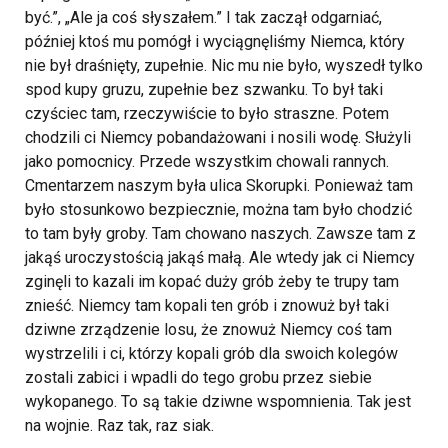
być.”, „Ale ja coś słyszałem.” I tak zaczął odgarniać,
później ktoś mu pomógł i wyciągnęliśmy Niemca, który
nie był draśnięty, zupełnie. Nic mu nie było, wyszedł tylko
spod kupy gruzu, zupełnie bez szwanku. To był taki
czyściec tam, rzeczywiście to było straszne. Potem
chodzili ci Niemcy pobandażowani i nosili wodę. Służyli
jako pomocnicy. Przede wszystkim chowali rannych.
Cmentarzem naszym była ulica Skorupki. Ponieważ tam
było stosunkowo bezpiecznie, można tam było chodzić
to tam były groby. Tam chowano naszych. Zawsze tam z
jakąś uroczystością jakąś małą. Ale wtedy jak ci Niemcy
zginęli to kazali im kopać duży grób żeby te trupy tam
znieść. Niemcy tam kopali ten grób i znowuż był taki
dziwne zrządzenie losu, że znowuż Niemcy coś tam
wystrzelili i ci, którzy kopali grób dla swoich kolegów
zostali zabici i wpadli do tego grobu przez siebie
wykopanego. To są takie dziwne wspomnienia. Tak jest
na wojnie. Raz tak, raz siak.