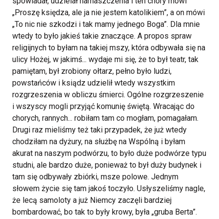
spowiadał, udzielał namaszczenia i ten chory mówi
„Proszę księdza, ale ja nie jestem katolikiem”, a on mówi
„To nic nie szkodzi i tak mamy jednego Boga”. Dla mnie
wtedy to było jakieś takie znaczące. A propos spraw
religijnych to byłam na takiej mszy, która odbywała się na
ulicy Hożej, w jakimś... wydaje mi się, że to był teatr, tak
pamiętam, był zrobiony ołtarz, pełno było ludzi,
powstańców i ksiądz udzielił wtedy wszystkim
rozgrzeszenia w obliczu śmierci. Ogólne rozgrzeszenie
i wszyscy mogli przyjąć komunię świętą.
Wracając do
chorych, rannych... robiłam tam co mogłam, pomagałam.
Drugi raz mieliśmy też taki przypadek, że już wtedy
chodziłam na dyżury, na służbę na Wspólną i byłam
akurat na naszym podwórzu, to było duże podwórze typu
studni, ale bardzo duże, ponieważ to był duży budynek i
tam się odbywały zbiórki, msze polowe. Jednym
słowem życie się tam jakoś toczyło.
Usłyszeliśmy nagle,
że lecą samoloty a już Niemcy zaczęli bardziej
bombardować, bo tak to były krowy, była „gruba Berta”.