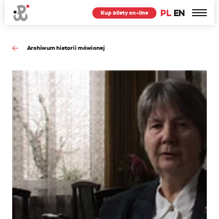
PL
EN
Kup bilety on-line
Archiwum historii mówionej