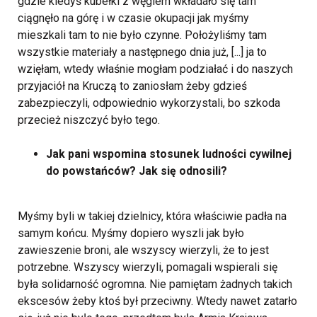
gdzie kiedyś kubełki z węglem wkładało się tam
ciągnęło na górę i w czasie okupacji jak myśmy
mieszkali tam to nie było czynne. Położyliśmy tam
wszystkie materiały a następnego dnia już, [...] ja to
wzięłam, wtedy właśnie mogłam podziałać i do naszych
przyjaciół na Kruczą to zaniosłam żeby gdzieś
zabezpieczyli, odpowiednio wykorzystali, bo szkoda
przecież niszczyć było tego.
Jak pani wspomina stosunek ludności cywilnej
do powstańców? Jak się odnosili?
Myśmy byli w takiej dzielnicy, która właściwie padła na
samym końcu. Myśmy dopiero wyszli jak było
zawieszenie broni, ale wszyscy wierzyli, że to jest
potrzebne. Wszyscy wierzyli, pomagali wspierali się
była solidarność ogromna. Nie pamiętam żadnych takich
ekscesów żeby ktoś był przeciwny.
Wtedy nawet zatarło