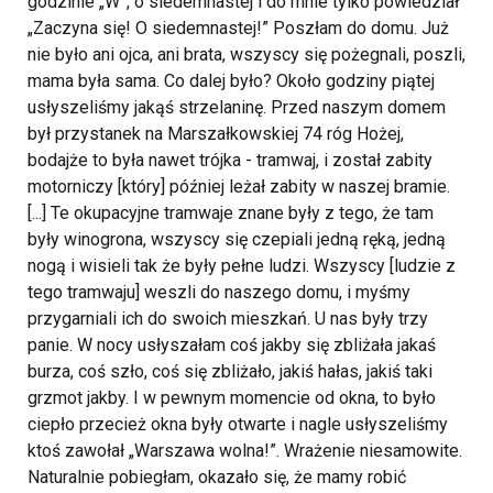
godzinie „W”, o siedemnastej i do mnie tylko powiedział
„Zaczyna się! O siedemnastej!” Poszłam do domu. Już
nie było ani ojca, ani brata, wszyscy się pożegnali, poszli,
mama była sama. Co dalej było? Około godziny piątej
usłyszeliśmy jakąś strzelaninę. Przed naszym domem
był przystanek na Marszałkowskiej 74 róg Hożej,
bodajże to była nawet trójka - tramwaj, i został zabity
motorniczy [który] później leżał zabity w naszej bramie.
[...] Te okupacyjne tramwaje znane były z tego, że tam
były winogrona, wszyscy się czepiali jedną ręką, jedną
nogą i wisieli tak że były pełne ludzi. Wszyscy [ludzie z
tego tramwaju] weszli do naszego domu, i myśmy
przygarniali ich do swoich mieszkań. U nas były trzy
panie.
W nocy usłyszałam coś jakby się zbliżała jakaś
burza, coś szło, coś się zbliżało, jakiś hałas, jakiś taki
grzmot jakby. I w pewnym momencie od okna, to było
ciepło przecież okna były otwarte i nagle usłyszeliśmy
ktoś zawołał „Warszawa wolna!”. Wrażenie niesamowite.
Naturalnie pobiegłam, okazało się, że mamy robić