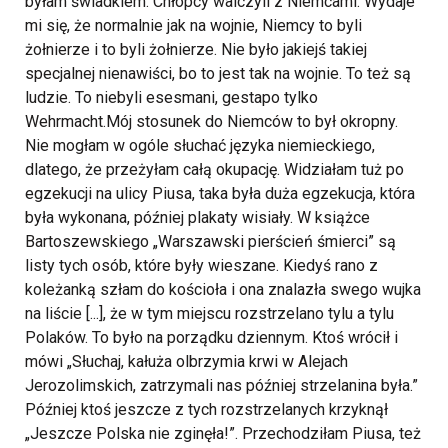
byłam świadkiem. Chłopcy walczyli z Niemcami. Wydaje
mi się, że normalnie jak na wojnie, Niemcy to byli
żołnierze i to byli żołnierze. Nie było jakiejś takiej
specjalnej nienawiści, bo to jest tak na wojnie. To też są
ludzie. To niebyli esesmani, gestapo tylko
Wehrmacht.
Mój stosunek do Niemców to był okropny.
Nie mogłam w ogóle słuchać języka niemieckiego,
dlatego, że przeżyłam całą okupację. Widziałam tuż po
egzekucji na ulicy Piusa, taka była duża egzekucja, która
była wykonana, później plakaty wisiały. W książce
Bartoszewskiego „Warszawski pierścień śmierci” są
listy tych osób, które były wieszane. Kiedyś rano z
koleżanką szłam do kościoła i ona znalazła swego wujka
na liście [...], że w tym miejscu rozstrzelano tylu a tylu
Polaków. To było na porządku dziennym. Ktoś wrócił i
mówi „Słuchaj, kałuża olbrzymia krwi w Alejach
Jerozolimskich, zatrzymali nas później strzelanina była.”
Później ktoś jeszcze z tych rozstrzelanych krzyknął
„Jeszcze Polska nie zginęła!”. Przechodziłam Piusa, też