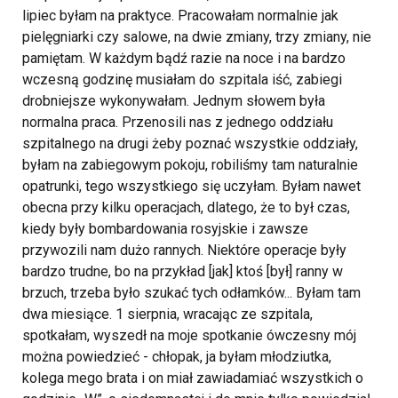
lipiec byłam na praktyce. Pracowałam normalnie jak
pielęgniarki czy salowe, na dwie zmiany, trzy zmiany, nie
pamiętam. W każdym bądź razie na noce i na bardzo
wczesną godzinę musiałam do szpitala iść, zabiegi
drobniejsze wykonywałam. Jednym słowem była
normalna praca. Przenosili nas z jednego oddziału
szpitalnego na drugi żeby poznać wszystkie oddziały,
byłam na zabiegowym pokoju, robiliśmy tam naturalnie
opatrunki, tego wszystkiego się uczyłam. Byłam nawet
obecna przy kilku operacjach, dlatego, że to był czas,
kiedy były bombardowania rosyjskie i zawsze
przywozili nam dużo rannych. Niektóre operacje były
bardzo trudne, bo na przykład [jak] ktoś [był] ranny w
brzuch, trzeba było szukać tych odłamków... Byłam tam
dwa miesiące.
1 sierpnia, wracając ze szpitala,
spotkałam, wyszedł na moje spotkanie ówczesny mój
można powiedzieć - chłopak, ja byłam młodziutka,
kolega mego brata i on miał zawiadamiać wszystkich o