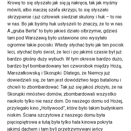
Krowę to się słyszało jak się ją nakręca, tak jak myśmy
mówili, albo inaczej szafa skrzypi, to się słyszało
skrzypienie i już człowiek siedział skulony i huk – to nie
w nas. Bo jak byśmy huk usłyszeli to znaczy, że to w nas.
A „gruba Berta” to było jakieś działo olbrzymie, gdzieś
tam pod Warszawą było ustawione ono wysyłało
ogromne takie pociski. Wtedy słychać było jak ten pocisk
leci, słychać było świst, że leci i po jakimś czasie był już
bardzo głośny duży wybuch. W tym okresie bardzo dużo,
bardzo był bombardowany ten czworobok między Hożą,
Marszałkowską i Skorupki. Dlatego, że Niemcy już
dowiedzieli się, że tam jest dowództwo tego batalionu i
chcieli to zbombardować.
Tak już się jakoś złożyło, że na
Skorupki mnóstwo domów, zbombardowali wszystko
naokoło tylko nie nasz dom.
Do naszego domu od Hożej,
przylegało kino „Hollywood”, które było takim budynkiem
niskim. Ściana szczytowa z naszego domu była
pięciopiętrowa a tutaj była tylko hala kinowa pokryta
jakimś dachem i tam byli przetrzymywani jeńcy