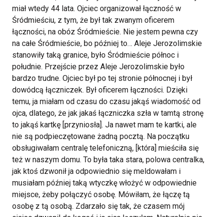
miał wtedy 44 lata. Ojciec organizował łączność w
Śródmieściu, z tym, że był tak zwanym oficerem
łączności, na obóz Śródmieście. Nie jestem pewna czy
na całe Śródmieście, bo później to… Aleje Jerozolimskie
stanowiły taką granice, było Śródmieście północ i
południe. Przejście przez Aleje Jerozolimskie było
bardzo trudne. Ojciec był po tej stronie północnej i był
dowódcą łączniczek. Był oficerem łączności. Dzięki
temu, ja miałam od czasu do czasu jakąś wiadomość od
ojca, dlatego, że jak jakaś łączniczka szła w tamtą stronę
to jakąś kartkę [przyniosła]. Ja nawet mam te kartki, ale
nie są podpieczętowane żadną pocztą. Na początku
obsługiwałam centralę telefoniczną, [która] mieściła się
też w naszym domu. To była taka stara, polowa centralka,
jak ktoś dzwonił ja odpowiednio się meldowałam i
musiałam później taką wtyczkę włożyć w odpowiednie
miejsce, żeby połączyć osobę. Mówiłam, że łączę tą
osobę z tą osobą. Zdarzało się tak, że czasem mój