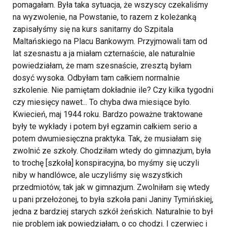
pomagałam. Była taka sytuacja, że wszyscy czekaliśmy
na wyzwolenie, na Powstanie, to razem z koleżanką
zapisałyśmy się na kurs sanitarny do Szpitala
Maltańskiego na Placu Bankowym. Przyjmowali tam od
lat szesnastu a ja miałam czternaście, ale naturalnie
powiedziałam, że mam szesnaście, zresztą byłam
dosyć wysoka. Odbyłam tam całkiem normalnie
szkolenie. Nie pamiętam dokładnie ile? Czy kilka tygodni
czy miesięcy nawet... To chyba dwa miesiące było.
Kwiecień, maj 1944 roku. Bardzo poważne traktowane
były te wykłady i potem był egzamin całkiem serio a
potem dwumiesięczna praktyka. Tak, że musiałam się
zwolnić ze szkoły.
Chodziłam wtedy do gimnazjum, była
to trochę [szkoła] konspiracyjna, bo myśmy się uczyli
niby w handlówce, ale uczyliśmy się wszystkich
przedmiotów, tak jak w gimnazjum. Zwolniłam się wtedy
u pani przełożonej, to była szkoła pani Janiny Tymińskiej,
jedna z bardziej starych szkół żeńskich. Naturalnie to był
nie problem jak powiedziałam, o co chodzi.
I czerwiec i