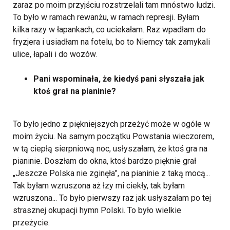
zaraz po moim przyjściu rozstrzelali tam mnóstwo ludzi.
To było w ramach rewanżu, w ramach represji. Byłam
kilka razy w łapankach, co uciekałam. Raz wpadłam do
fryzjera i usiadłam na fotelu, bo to Niemcy tak zamykali
ulice, łapali i do wozów.
Pani wspominała, że kiedyś pani słyszała jak
ktoś grał na pianinie?
To było jedno z piękniejszych przeżyć może w ogóle w
moim życiu. Na samym początku Powstania wieczorem,
w tą ciepłą sierpniową noc, usłyszałam, że ktoś gra na
pianinie. Doszłam do okna, ktoś bardzo pięknie grał
„Jeszcze Polska nie zginęła”, na pianinie z taką mocą...
Tak byłam wzruszona aż łzy mi ciekły, tak byłam
wzruszona... To było pierwszy raz jak usłyszałam po tej
strasznej okupacji hymn Polski. To było wielkie
przeżycie.