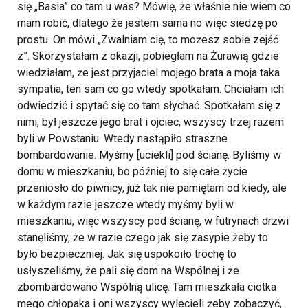
się „Basia” co tam u was? Mówię, że właśnie nie wiem co
mam robić, dlatego że jestem sama no więc siedzę po
prostu. On mówi „Zwalniam cię, to możesz sobie zejść
z”. Skorzystałam z okazji, pobiegłam na Żurawią gdzie
wiedziałam, że jest przyjaciel mojego brata a moja taka
sympatia, ten sam co go wtedy spotkałam. Chciałam ich
odwiedzić i spytać się co tam słychać. Spotkałam się z
nimi, był jeszcze jego brat i ojciec, wszyscy trzej razem
byli w Powstaniu. Wtedy nastąpiło straszne
bombardowanie. Myśmy [uciekli] pod ścianę. Byliśmy w
domu w mieszkaniu, bo później to się całe życie
przeniosło do piwnicy, już tak nie pamiętam od kiedy, ale
w każdym razie jeszcze wtedy myśmy byli w
mieszkaniu, więc wszyscy pod ścianę, w futrynach drzwi
stanęliśmy, że w razie czego jak się zasypie żeby to
było bezpieczniej. Jak się uspokoiło trochę to
usłyszeliśmy, że pali się dom na Wspólnej i że
zbombardowano Wspólną ulicę. Tam mieszkała ciotka
mego chłopaka i oni wszyscy wylecieli żeby zobaczyć,