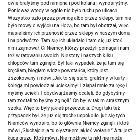
dwie brałyśmy pod ramiona i pod kolana i wynosiłyśmy.
Ponieważ wtedy w ogóle nie było ruchu po ulicach.
Wszystko szło przez piwnicę albo przez sklepy, tam nie
było mowy o wyjściu na Hożą, bo tam był obstrzał, więc
musieliśmy ich przenosić przez sklepy w naszym domu
i na podwórze. Tam się ich układało i tam się już ktoś
nimi zajmował. Ci Niemcy, którzy przeżyli pomagali nam
też w ratowaniu swoich. Niestety i naszych kilku
chłopców tam zginęło. Był taki wypadek, że ja tam się
kręciłam, biegłam widzę powstańca, który jest
zszokowany i mówi „Jak to się stało, graliśmy w karty i
kolega mi powiedział uciekajmy! I złapał mnie za rękę i
myśmy uciekli. I obydwaj żeśmy ocaleli. Bo gdybyśmy
tam zostali to byśmy zginęli.” On był w takim strasznym
szoku. Więc to były jakieś przeczucia. Drugi taki też
przypadek był, że już się trochę uspokoiło, już się tych
Niemców wynosiło, bo to głównie Niemcy zginęli, i ktoś
mówi „Słuchajcie ja tu słyszałem jakieś wołanie.” A tu jest
kupa gruzu. Ktoś mówi „Nie możliwe tu nikt nie może