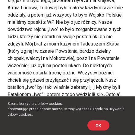
się, już nie było tego, przedtem była Armia Krajowa,
Armia Ludowa, Ludowej było mało w każdym razie inne
oddziały, a potem już wszyscy to było Wojsko Polskie,
mieliśmy opaski z WP. Nie było już różnicy. Nasze
dowództwo rejonu „Iwo” to było zorganizowane z tych
ludzi, którzy nie dotarli na swoje posterunki bo nie
zdążyli. Mój brat z moim kuzynem Tadeuszem Skasa
(który zginął w czasie Powstania, bardzo dzielny
chłopak, walczył na Mokotowie), poszli na Powstanie
wcześniej, już byli na posterunkach. Do niektórych
wiadomość dotarła trochę późno. Wszyscy później
chcieli się gdzieś przyłączać i się przyłączali. Nasz
batalion „Iwo” był taki właśnie zebrany. [...] Myśmy byli
Batalionem „Iwo” i potem z tego wydzielił się „Ostoja”.
Ja wtedy nawet sobie nie zdawałam z tego sprawy,
Strona korzysta z plików cookies.
dopiero po wojnie jak zaczęliśmy się wszyscy szukać, to
Kontynuując przeglądanie naszej strony wyrażasz zgodę na używanie
plików cookies.
się okazało, że w tej chwili ja jestem w takim kole gdzie
jest „Iwo- Ostoja”, a brat była w „Baszcie” na Mokotowie.
OK
I mój kuzyn taki najbliższy, który [był] razem z bratem w