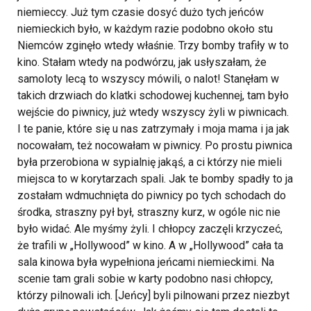
niemieccy. Już tym czasie dosyć dużo tych jeńców
niemieckich było, w każdym razie podobno około stu
Niemców zginęło wtedy właśnie. Trzy bomby trafiły w to
kino.
Stałam wtedy na podwórzu, jak usłyszałam, że
samoloty lecą to wszyscy mówili, o nalot! Stanęłam w
takich drzwiach do klatki schodowej kuchennej, tam było
wejście do piwnicy, już wtedy wszyscy żyli w piwnicach.
I te panie, które się u nas zatrzymały i moja mama i ja jak
nocowałam, też nocowałam w piwnicy. Po prostu piwnica
była przerobiona w sypialnię jakąś, a ci którzy nie mieli
miejsca to w korytarzach spali. Jak te bomby spadły to ja
zostałam wdmuchnięta do piwnicy po tych schodach do
środka, straszny pył był, straszny kurz, w ogóle nic nie
było widać. Ale myśmy żyli.
I chłopcy zaczęli krzyczeć,
że trafili w „Hollywood” w kino. A w „Hollywood” cała ta
sala kinowa była wypełniona jeńcami niemieckimi. Na
scenie tam grali sobie w karty podobno nasi chłopcy,
którzy pilnowali ich. [Jeńcy] byli pilnowani przez niezbyt