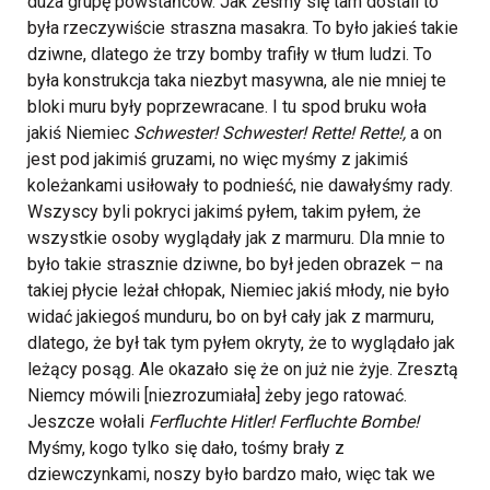
duża grupę powstańców. Jak żeśmy się tam dostali to
była rzeczywiście straszna masakra. To było jakieś takie
dziwne, dlatego że trzy bomby trafiły w tłum ludzi. To
była konstrukcja taka niezbyt masywna, ale nie mniej te
bloki muru były poprzewracane. I tu spod bruku woła
jakiś Niemiec
Schwester! Schwester! Rette! Rette!,
a on
jest pod jakimiś gruzami, no więc myśmy z jakimiś
koleżankami usiłowały to podnieść, nie dawałyśmy rady.
Wszyscy byli pokryci jakimś pyłem, takim pyłem, że
wszystkie osoby wyglądały jak z marmuru. Dla mnie to
było takie strasznie dziwne, bo był jeden obrazek – na
takiej płycie leżał chłopak, Niemiec jakiś młody, nie było
widać jakiegoś munduru, bo on był cały jak z marmuru,
dlatego, że był tak tym pyłem okryty, że to wyglądało jak
leżący posąg. Ale okazało się że on już nie żyje. Zresztą
Niemcy mówili [niezrozumiała] żeby jego ratować.
Jeszcze wołali
Ferfluchte Hitler! Ferfluchte Bombe!
Myśmy, kogo tylko się dało, tośmy brały z
dziewczynkami, noszy było bardzo mało, więc tak we