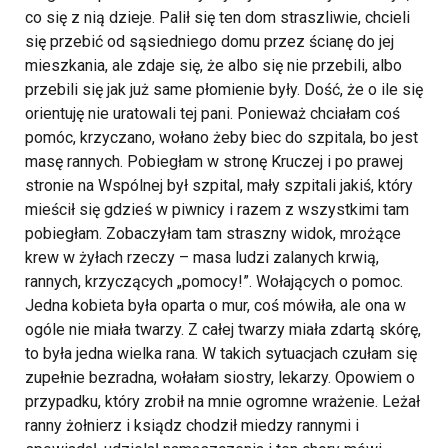
co się z nią dzieje. Palił się ten dom straszliwie, chcieli
się przebić od sąsiedniego domu przez ścianę do jej
mieszkania, ale zdaje się, że albo się nie przebili, albo
przebili się jak już same płomienie były. Dość, że o ile się
orientuję nie uratowali tej pani.
Ponieważ chciałam coś
pomóc, krzyczano, wołano żeby biec do szpitala, bo jest
masę rannych. Pobiegłam w stronę Kruczej i po prawej
stronie na Wspólnej był szpital, mały szpitali jakiś, który
mieścił się gdzieś w piwnicy i razem z wszystkimi tam
pobiegłam. Zobaczyłam tam straszny widok, mrożące
krew w żyłach rzeczy – masa ludzi zalanych krwią,
rannych, krzyczących „pomocy!”. Wołających o pomoc.
Jedna kobieta była oparta o mur, coś mówiła, ale ona w
ogóle nie miała twarzy. Z całej twarzy miała zdartą skórę,
to była jedna wielka rana. W takich sytuacjach czułam się
zupełnie bezradna, wołałam siostry, lekarzy.
Opowiem o
przypadku, który zrobił na mnie ogromne wrażenie.
Leżał
ranny żołnierz i ksiądz chodził miedzy rannymi i