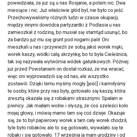
powiedziała, że już są u nas Rosjanie, a potem nic. Dwa
miesiące i nic.
Już właściwie głód był, nie było co jeść.
Przechowywaliśmy różnych ludzi w czasie okupacji,
między innymi dowódca partyzantki z Podlasia u nas
zamieszkał z rodziną, bo musiał się stamtąd usunąć, bo
za bardzo już mu się grunt pod nogami palił. Oni
mieszkali u nas i przywieźli ze sobą jakiś worek mąki,
worek kaszy, wódki całą skrzynkę, bo to była Cieleśnica,
tak się nazywała wytwórnia wódek gatunkowych. Później
już przed Powstaniem on dostał rozkaz, że ma wracać,
więc oni wyprowadzili się od nas, ale wszystko
zostawili. Dzięki temu myśmy mogły [jeść] i karmiłyśmy
te osoby, które przy nas były, gotowało się kaszę, która
zresztą okazała się z robakami strasznymi. Spałam w
piwnicy. Jak miałam wolne i słyszę, że coś szeleści koło
mojej głowy, i mówię mamo tam się coś dzieje. Okazuje
się, że to był papierowy worek a tam cały worek chodził,
tyle było robaków, ale to się gotowało, wywalało się te
robaki i się gotowało. 17 września ja mam urodziny i od