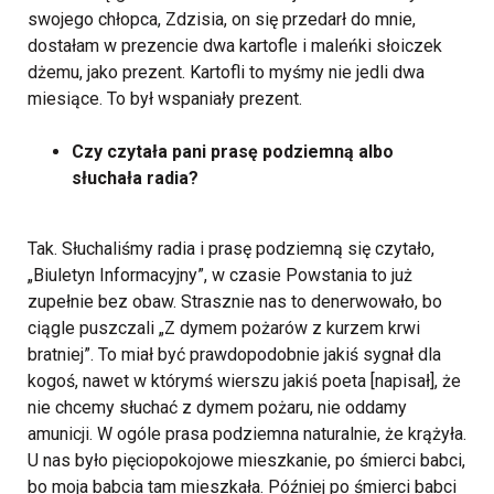
swojego chłopca, Zdzisia, on się przedarł do mnie,
dostałam w prezencie dwa kartofle i maleńki słoiczek
dżemu, jako prezent. Kartofli to myśmy nie jedli dwa
miesiące. To był wspaniały prezent.
Czy czytała pani prasę podziemną albo
słuchała radia?
Tak. Słuchaliśmy radia i prasę podziemną się czytało,
„Biuletyn Informacyjny”, w czasie Powstania to już
zupełnie bez obaw. Strasznie nas to denerwowało, bo
ciągle puszczali „Z dymem pożarów z kurzem krwi
bratniej”. To miał być prawdopodobnie jakiś sygnał dla
kogoś, nawet w którymś wierszu jakiś poeta [napisał], że
nie chcemy słuchać z dymem pożaru, nie oddamy
amunicji.
W ogóle prasa podziemna naturalnie, że krążyła.
U nas było pięciopokojowe mieszkanie, po śmierci babci,
bo moja babcia tam mieszkała. Później po śmierci babci