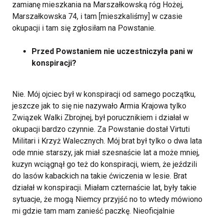
zamianę mieszkania na Marszałkowską róg Hożej,
Marszałkowska 74, i tam [mieszkaliśmy] w czasie
okupacji i tam się zgłosiłam na Powstanie.
Przed Powstaniem nie uczestniczyła pani w
konspiracji?
Nie. Mój ojciec był w konspiracji od samego początku,
jeszcze jak to się nie nazywało Armia Krajowa tylko
Związek Walki Zbrojnej, był porucznikiem i działał w
okupacji bardzo czynnie. Za Powstanie dostał Virtuti
Militari i Krzyż Walecznych. Mój brat był tylko o dwa lata
ode mnie starszy, jak miał szesnaście lat a może mniej,
kuzyn wciągnął go też do konspiracji, wiem, że jeździli
do lasów kabackich na takie ćwiczenia w lesie. Brat
działał w konspiracji. Miałam czternaście lat, były takie
sytuacje, że mogą Niemcy przyjść no to wtedy mówiono
mi gdzie tam mam zanieść paczkę. Nieoficjalnie