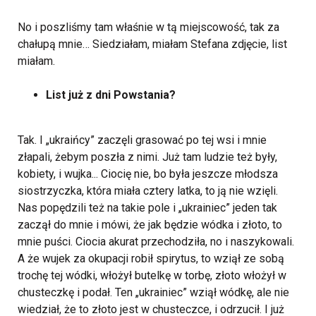
No i poszliśmy tam właśnie w tą miejscowość, tak za
chałupą mnie… Siedziałam, miałam Stefana zdjęcie, list
miałam.
List już z dni Powstania?
Tak. I „ukraińcy” zaczęli grasować po tej wsi i mnie
złapali, żebym poszła z nimi. Już tam ludzie też były,
kobiety, i wujka... Ciocię nie, bo była jeszcze młodsza
siostrzyczka, która miała cztery latka, to ją nie wzięli.
Nas popędzili też na takie pole i „ukrainiec” jeden tak
zaczął do mnie i mówi, że jak będzie wódka i złoto, to
mnie puści. Ciocia akurat przechodziła, no i naszykowali.
A że wujek za okupacji robił spirytus, to wziął ze sobą
trochę tej wódki, włożył butelkę w torbę, złoto włożył w
chusteczkę i podał. Ten „ukrainiec” wziął wódkę, ale nie
wiedział, że to złoto jest w chusteczce, i odrzucił. I już