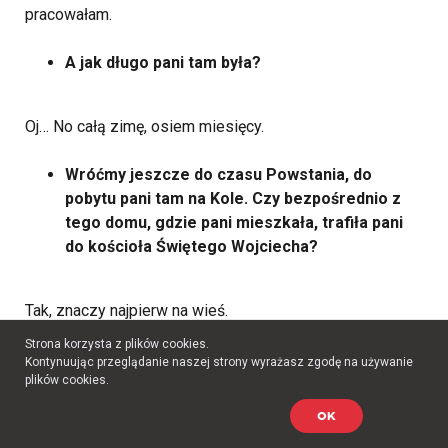
pracowałam.
A jak długo pani tam była?
Oj… No całą zimę, osiem miesięcy.
Wróćmy jeszcze do czasu Powstania, do
pobytu pani tam na Kole. Czy bezpośrednio z
tego domu, gdzie pani mieszkała, trafiła pani
do kościoła Świętego Wojciecha?
Tak, znaczy najpierw na wieś.
Strona korzysta z plików cookies.
Najpierw na wieś, a później z tej wsi do kościoła
Kontynuując przeglądanie naszej strony wyrażasz zgodę na używanie
plików cookies.
Świętego Wojciecha.
OK
Tak, później do Pruszkowa.