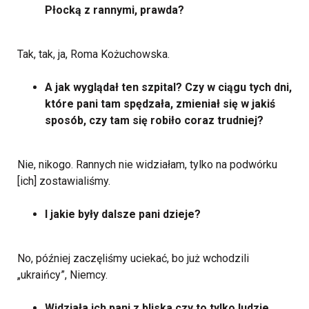
Płocką z rannymi, prawda?
Tak, tak, ja, Roma Kożuchowska.
A jak wyglądał ten szpital? Czy w ciągu tych dni,
które pani tam spędzała, zmieniał się w jakiś
sposób, czy tam się robiło coraz trudniej?
Nie, nikogo. Rannych nie widziałam, tylko na podwórku
[ich] zostawialiśmy.
I jakie były dalsze pani dzieje?
No, później zaczęliśmy uciekać, bo już wchodzili
„ukraińcy”, Niemcy.
Widziała ich pani z bliska czy to tylko ludzie