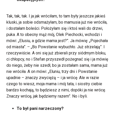
Tak, tak, tak. I ja jak wróciłam, to tam były jeszcze jakieś
kluski, ja sobie odsmażyłam, bo mamusia już nie wróciła,
i dostałam boleści. Położyłam się i ktoś wali do drzwi,
puka. A to obecny mąż mój, Olek Piechocki, wchodzi i
mówi: „Elusiu, a gdzie mama jest?”. Ja mówię: „Pojechała
od miasta”. – „Bo Powstanie wybuchło. Już strzelają”. I
rzeczywiście. A oni się już zbierali przy siódmym bloku,
ci chłopcy, no i Stefan przyszedł pożegnać się i ja mówię
do niego, żeby nie szedł, bo ja zostałam sama, mama już
nie wróciła. A on mówi: „Eluniu, trzy dni i Powstanie
upadnie – znaczy zwyciężą – i ja wrócę. Ale w razie
czego to wiesz, moja mama i mój tata, i siostry ciebie
bardzo kochają, to będziesz z nimi, dopóki ja nie wrócę.
Znaczy wrócę, jak będziemy razem”. No i byli.
To był pani narzeczony?