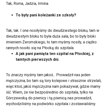
Tak, Roma, Jadzia, Irmina.
To były pani koleżanki ze szkoły?
Tak, tak. I one nosiłyśmy do dwudziestego bloku, tam w
dwudziestym bloku to była duża sala, bo to były bloki
imieniem Żeromskiego, to tam myśmy nosiły, a ciężko
rannych nosiło się na Płocką do szpitala.
A jak pani pamięta ten szpital na Płockiej, z
tamtych pierwszych dni.
To znaczy myśmy tam jakoś... Prowadził nas jeden
mężczyzna, bo tam są tory kolejowe i strasznie strzelali,
więc ktoś, jakiś mężczyzna nam pokazywał, gdzie mamy
iść. Wiem, że nie bezpośrednio do szpitala, tylko na
Górczewską do piwnicy i tą piwnicą nas prowadził,
wychodziliśmy na podwórko szpitala i zostawialiśmy.