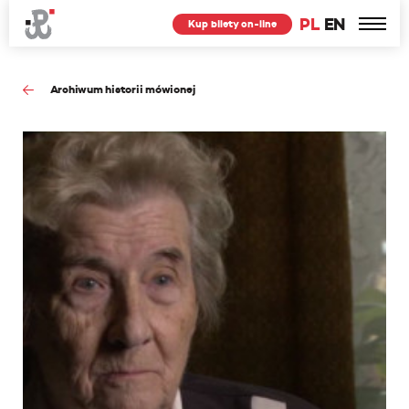
PL
EN
Kup bilety on-line
Archiwum historii mówionej