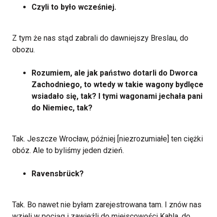
Czyli to było wcześniej.
Z tym że nas stąd zabrali do dawniejszy Breslau, do
obozu.
Rozumiem, ale jak państwo dotarli do Dworca
Zachodniego, to wtedy w takie wagony bydlęce
wsiadało się, tak? I tymi wagonami jechała pani
do Niemiec, tak?
Tak. Jeszcze Wrocław, później [niezrozumiałe] ten ciężki
obóz. Ale to byliśmy jeden dzień.
Ravensbrück?
Tak. Bo nawet nie byłam zarejestrowana tam. I znów nas
wzięli w pociąg i zawieźli do miejscowości Kahla, do