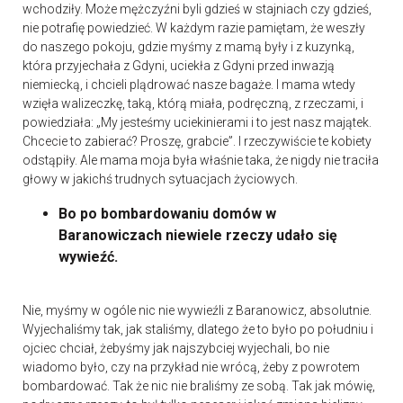
wchodziły. Może mężczyźni byli gdzieś w stajniach czy gdzieś,
nie potrafię powiedzieć. W każdym razie pamiętam, że weszły
do naszego pokoju, gdzie myśmy z mamą były i z kuzynką,
która przyjechała z Gdyni, uciekła z Gdyni przed inwazją
niemiecką, i chcieli plądrować nasze bagaże. I mama wtedy
wzięła walizeczkę, taką, którą miała, podręczną, z rzeczami, i
powiedziała: „My jesteśmy uciekinierami i to jest nasz majątek.
Chcecie to zabierać? Proszę, grabcie”. I rzeczywiście te kobiety
odstąpiły. Ale mama moja była właśnie taka, że nigdy nie traciła
głowy w jakichś trudnych sytuacjach życiowych.
Bo po bombardowaniu domów w
Baranowiczach niewiele rzeczy udało się
wywieźć.
Nie, myśmy w ogóle nic nie wywieźli z Baranowicz, absolutnie.
Wyjechaliśmy tak, jak staliśmy, dlatego że to było po południu i
ojciec chciał, żebyśmy jak najszybciej wyjechali, bo nie
wiadomo było, czy na przykład nie wrócą, żeby z powrotem
bombardować. Tak że nic nie braliśmy ze sobą. Tak jak mówię,