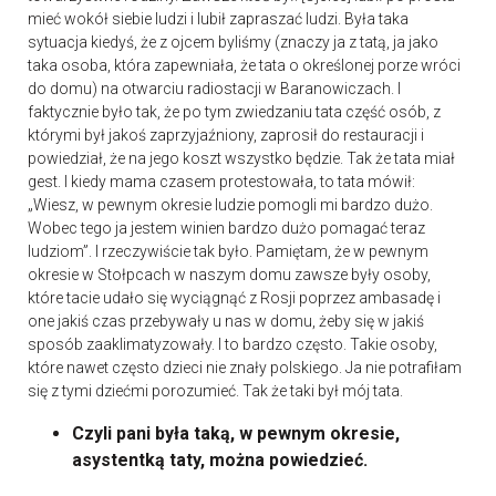
mieć wokół siebie ludzi i lubił zapraszać ludzi. Była taka
sytuacja kiedyś, że z ojcem byliśmy (znaczy ja z tatą, ja jako
taka osoba, która zapewniała, że tata o określonej porze wróci
do domu) na otwarciu radiostacji w Baranowiczach. I
faktycznie było tak, że po tym zwiedzaniu tata część osób, z
którymi był jakoś zaprzyjaźniony, zaprosił do restauracji i
powiedział, że na jego koszt wszystko będzie. Tak że tata miał
gest. I kiedy mama czasem protestowała, to tata mówił:
„Wiesz, w pewnym okresie ludzie pomogli mi bardzo dużo.
Wobec tego ja jestem winien bardzo dużo pomagać teraz
ludziom”. I rzeczywiście tak było. Pamiętam, że w pewnym
okresie w Stołpcach w naszym domu zawsze były osoby,
które tacie udało się wyciągnąć z Rosji poprzez ambasadę i
one jakiś czas przebywały u nas w domu, żeby się w jakiś
sposób zaaklimatyzowały. I to bardzo często. Takie osoby,
które nawet często dzieci nie znały polskiego. Ja nie potrafiłam
się z tymi dziećmi porozumieć. Tak że taki był mój tata.
Czyli pani była taką, w pewnym okresie,
asystentką taty, można powiedzieć.