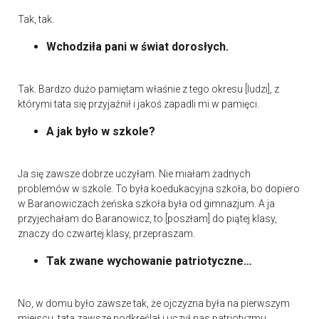
Tak, tak.
Wchodziła pani w świat dorosłych.
Tak. Bardzo dużo pamiętam właśnie z tego okresu [ludzi], z
którymi tata się przyjaźnił i jakoś zapadli mi w pamięci.
A jak było w szkole?
Ja się zawsze dobrze uczyłam. Nie miałam żadnych
problemów w szkole. To była koedukacyjna szkoła, bo dopiero
w Baranowiczach żeńska szkoła była od gimnazjum. A ja
przyjechałam do Baranowicz, to [poszłam] do piątej klasy,
znaczy do czwartej klasy, przepraszam.
Tak zwane wychowanie patriotyczne…
No, w domu było zawsze tak, że ojczyzna była na pierwszym
miejscu, tata zawsze podkreślał i uczył nas patriotyzmu.