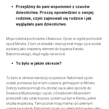
Przejdźmy do pani wspomnień z czasów
dzieciństwa. Proszę opowiedzieć o swojej
rodzinie, czym zajmowali się rodzice i jak
wyglądało pani dzieciństwo.
Moja rodzina pochodziła z Białorusi. Ojciec w ogóle pochodził
spod Mińska. Z tym że dziadek i starszy brat mego ojca został
wysłany jako niepewny element do kopania Kanału
Białomorskiego, skąd nigdy nie wrócili.
To było w jakim okresie?
To było w okresie rewolucji oczywiście. Natomiast ojciec
ocalał, ponieważ był w tym czasie w gimnazjum w Mińsku.
Dobrzy ludzie pomogli mu dostać się w jakiś sposób do
Dowbora-Muśnickiego i ojciec z Dowborem-Muśnickim
przeszedł cały szlak bojowy i potem już był w Klecku, pełnił
służbę wojskową. Tam poznał moją mamę i po pewnym
czasie się pobrali. Natomiast ojciec po zdemobilizowaniu jako,