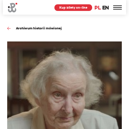
PL
EN
Kup bilety on-line
Archiwum historii mówionej