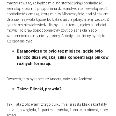
marzył zawsze, że będzie miał na starość jakąś posiadłość
ziemską, która mu przypomina dzieciństwo i tę niewielką jakąś
posiadłość ziemską, którą miał w Mińszczyźnie, pod Mińskiem.
Ona się nazywała Ujście, bo była u ujścia jakiejś małej rzeczki. Z
tym że my niewiele wiedzieliśmy na ten temat, ojciec nie chciał
mówić. To prawdopodobnie były zbyt bolesne dla niego
wspomnienia, a my nie pytaliśmy. A kiedy chcieliśmy pytać, to
już ojca nie było.
Baranowicze to było też miejsce, gdzie było
bardzo duża wojska, silna koncentracja pułków
różnych formacji.
Owszem, tam był przecież Anders, cały pułk Andersa.
Także Pilecki, prawda?
Tak. Tata z oficerami z tego pułku miał zresztą bliskie kontakty,
ale z tego względu, że pani Haczyńska, żona tego oficera, który
zmarł…