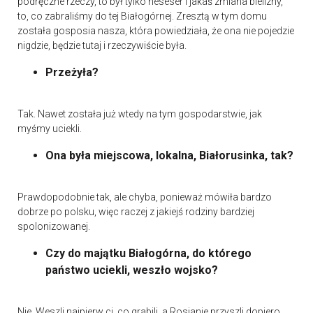
podręczne rzeczy, to był tylko neseser i jakaś zmiana bielizny,
to, co zabraliśmy do tej Białogórnej. Zresztą w tym domu
została gosposia nasza, która powiedziała, że ona nie pojedzie
nigdzie, będzie tutaj i rzeczywiście była.
Przeżyła?
Tak. Nawet została już wtedy na tym gospodarstwie, jak
myśmy uciekli.
Ona była miejscowa, lokalna, Białorusinka, tak?
Prawdopodobnie tak, ale chyba, ponieważ mówiła bardzo
dobrze po polsku, więc raczej z jakiejś rodziny bardziej
spolonizowanej.
Czy do majątku Białogórna, do którego
państwo uciekli, weszło wojsko?
Nie. Weszli najpierw ci, co grabili, a Rosjanie przyszli dopiero