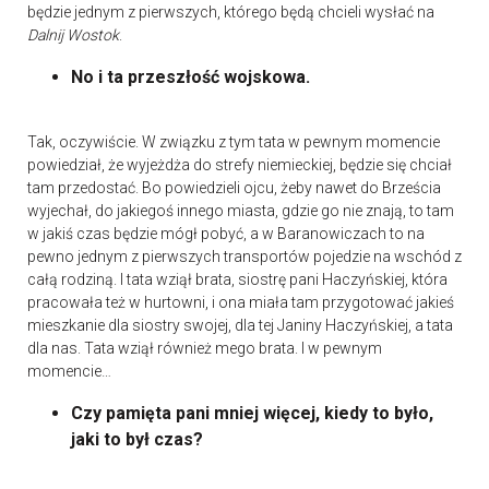
będzie jednym z pierwszych, którego będą chcieli wysłać na
Dalnij Wostok
.
No i ta przeszłość wojskowa.
Tak, oczywiście. W związku z tym tata w pewnym momencie
powiedział, że wyjeżdża do strefy niemieckiej, będzie się chciał
tam przedostać. Bo powiedzieli ojcu, żeby nawet do Brześcia
wyjechał, do jakiegoś innego miasta, gdzie go nie znają, to tam
w jakiś czas będzie mógł pobyć, a w Baranowiczach to na
pewno jednym z pierwszych transportów pojedzie na wschód z
całą rodziną. I tata wziął brata, siostrę pani Haczyńskiej, która
pracowała też w hurtowni, i ona miała tam przygotować jakieś
mieszkanie dla siostry swojej, dla tej Janiny Haczyńskiej, a tata
dla nas. Tata wziął również mego brata. I w pewnym
momencie…
Czy pamięta pani mniej więcej, kiedy to było,
jaki to był czas?