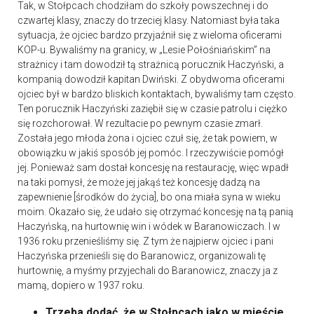
Tak, w Stołpcach chodziłam do szkoły powszechnej i do
czwartej klasy, znaczy do trzeciej klasy. Natomiast była taka
sytuacja, że ojciec bardzo przyjaźnił się z wieloma oficerami
KOP-u. Bywaliśmy na granicy, w „Lesie Połośniańskim” na
strażnicy i tam dowodził tą strażnicą porucznik Haczyński, a
kompanią dowodził kapitan Dwiński. Z obydwoma oficerami
ojciec był w bardzo bliskich kontaktach, bywaliśmy tam często.
Ten porucznik Haczyński zaziębił się w czasie patrolu i ciężko
się rozchorował. W rezultacie po pewnym czasie zmarł.
Została jego młoda żona i ojciec czuł się, że tak powiem, w
obowiązku w jakiś sposób jej pomóc. I rzeczywiście pomógł
jej. Ponieważ sam dostał koncesję na restaurację, więc wpadł
na taki pomysł, że może jej jakąś też koncesję dadzą na
zapewnienie [środków do życia], bo ona miała syna w wieku
moim. Okazało się, że udało się otrzymać koncesję na tą panią
Haczyńską, na hurtownię win i wódek w Baranowiczach. I w
1936 roku przenieśliśmy się. Z tym że najpierw ojciec i pani
Haczyńska przenieśli się do Baranowicz, organizowali tę
hurtownię, a myśmy przyjechali do Baranowicz, znaczy ja z
mamą, dopiero w 1937 roku.
Trzeba dodać, że w Stołpcach jako w mieście