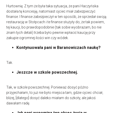
Hurtownię. Z tym że była taka sytuacja, że pani Haczyńska
dostała tę koncesję, natomiast ojciec miał zabezpieczyć
finanse. I finanse zabezpieczył w ten sposób, że sprzedał swoją
restaurację w Stołpcach i te finanse służyły do, że tak powiem,
tej kaucji, bo prawdopodobnie (tak sobie wyobrażam, bo nie
znam tych detali) trzeba było pewnie wpłacić kaucję przy
zakupie ogromnej ilości win czy wódek.
Kontynuowała pani w Baranowiczach naukę?
Tak.
Jeszcze w szkole powszechnej.
Tak, w szkole powszechnej. Ponieważ dosyć późno
przyjechałam, to już nie było miejsca tam, gdzie ojciec chciał,
bliżej, [dlatego] dosyć daleko miałam do szkoły, ale jakoś
dawałam radę.
Jak pani wspomina ten okres życia w