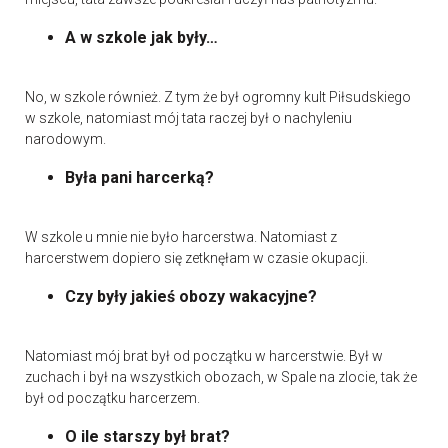
A w szkole jak były…
No, w szkole również. Z tym że był ogromny kult Piłsudskiego
w szkole, natomiast mój tata raczej był o nachyleniu
narodowym.
Była pani harcerką?
W szkole u mnie nie było harcerstwa. Natomiast z
harcerstwem dopiero się zetknęłam w czasie okupacji.
Czy były jakieś obozy wakacyjne?
Natomiast mój brat był od początku w harcerstwie. Był w
zuchach i był na wszystkich obozach, w Spale na zlocie, tak że
był od początku harcerzem.
O ile starszy był brat?