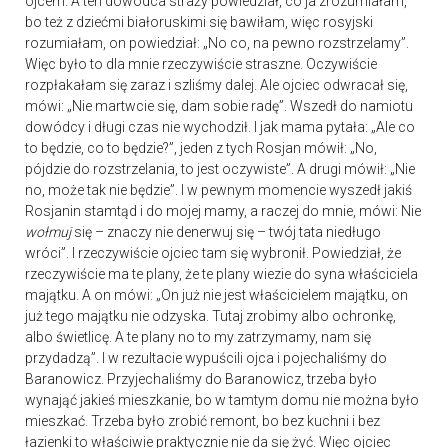
ojcem. A ten dowódca straży powiedział, co ja zrozumiałam,
bo też z dziećmi białoruskimi się bawiłam, więc rosyjski
rozumiałam, on powiedział: „No co, na pewno rozstrzelamy”.
Więc było to dla mnie rzeczywiście straszne. Oczywiście
rozpłakałam się zaraz i szliśmy dalej. Ale ojciec odwracał się,
mówi: „Nie martwcie się, dam sobie radę”. Wszedł do namiotu
dowódcy i długi czas nie wychodził. I jak mama pytała: „Ale co
to będzie, co to będzie?”, jeden z tych Rosjan mówił: „No,
pójdzie do rozstrzelania, to jest oczywiste”. A drugi mówił: „Nie
no, może tak nie będzie”. I w pewnym momencie wyszedł jakiś
Rosjanin stamtąd i do mojej mamy, a raczej do mnie, mówi: Nie
wołmuj
się – znaczy nie denerwuj się – twój tata niedługo
wróci”. I rzeczywiście ojciec tam się wybronił. Powiedział, że
rzeczywiście ma te plany, że te plany wiezie do syna właściciela
majątku. A on mówi: „On już nie jest właścicielem majątku, on
już tego majątku nie odzyska. Tutaj zrobimy albo ochronkę,
albo świetlicę. A te plany no to my zatrzymamy, nam się
przydadzą”. I w rezultacie wypuścili ojca i pojechaliśmy do
Baranowicz. Przyjechaliśmy do Baranowicz, trzeba było
wynająć jakieś mieszkanie, bo w tamtym domu nie można było
mieszkać. Trzeba było zrobić remont, bo bez kuchni i bez
łazienki to właściwie praktycznie nie da się żyć. Więc ojciec