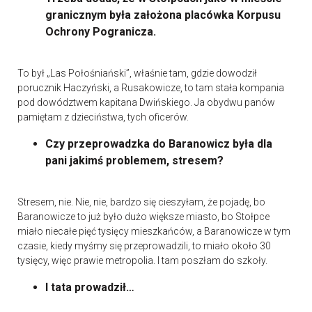
granicznym była założona placówka Korpusu
Ochrony Pogranicza.
To był „Las Połośniański”, właśnie tam, gdzie dowodził
porucznik Haczyński, a Rusakowicze, to tam stała kompania
pod dowództwem kapitana Dwińskiego. Ja obydwu panów
pamiętam z dzieciństwa, tych oficerów.
Czy przeprowadzka do Baranowicz była dla
pani jakimś problemem, stresem?
Stresem, nie. Nie, nie, bardzo się cieszyłam, że pojadę, bo
Baranowicze to już było dużo większe miasto, bo Stołpce
miało niecałe pięć tysięcy mieszkańców, a Baranowicze w tym
czasie, kiedy myśmy się przeprowadzili, to miało około 30
tysięcy, więc prawie metropolia. I tam poszłam do szkoły.
I tata prowadził…