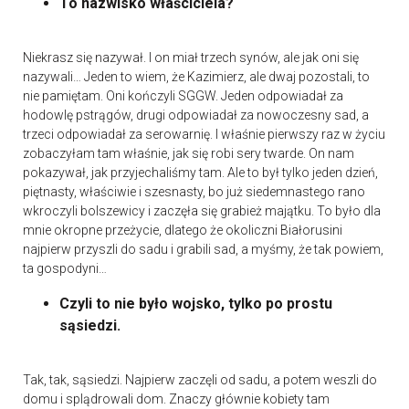
To nazwisko właściciela?
Niekrasz się nazywał. I on miał trzech synów, ale jak oni się
nazywali… Jeden to wiem, że Kazimierz, ale dwaj pozostali, to
nie pamiętam. Oni kończyli SGGW. Jeden odpowiadał za
hodowlę pstrągów, drugi odpowiadał za nowoczesny sad, a
trzeci odpowiadał za serowarnię. I właśnie pierwszy raz w życiu
zobaczyłam tam właśnie, jak się robi sery twarde. On nam
pokazywał, jak przyjechaliśmy tam. Ale to był tylko jeden dzień,
piętnasty, właściwie i szesnasty, bo już siedemnastego rano
wkroczyli bolszewicy i zaczęła się grabież majątku. To było dla
mnie okropne przeżycie, dlatego że okoliczni Białorusini
najpierw przyszli do sadu i grabili sad, a myśmy, że tak powiem,
ta gospodyni…
Czyli to nie było wojsko, tylko po prostu
sąsiedzi.
Tak, tak, sąsiedzi. Najpierw zaczęli od sadu, a potem weszli do
domu i splądrowali dom. Znaczy głównie kobiety tam