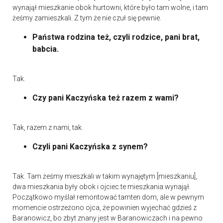
wynajął mieszkanie obok hurtowni, które było tam wolne, i tam
żeśmy zamieszkali. Z tym że nie czuł się pewnie.
Państwa rodzina też, czyli rodzice, pani brat,
babcia.
Tak.
Czy pani Kaczyńska też razem z wami?
Tak, razem z nami, tak.
Czyli pani Kaczyńska z synem?
Tak. Tam żeśmy mieszkali w takim wynajętym [mieszkaniu],
dwa mieszkania były obok i ojciec te mieszkania wynajął.
Początkowo myślał remontować tamten dom, ale w pewnym
momencie ostrzeżono ojca, że powinien wyjechać gdzieś z
Baranowicz, bo zbyt znany jest w Baranowiczach i na pewno