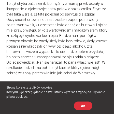
To był chyba październik, bo myśmy z mamą przekraczały w
listopadzie, a ojciec wyjechał w połowie października. Z tym że
była taka wersja, że tata pojechał po spirytus dla szpitali.
Oczywiście hurtownia od razu została zajęta, postawiony
został wartownik, klucze trzeba było oddać od hurtowni i ojciec
miał prawo wstępu tylko z wartownikiem i magazynierem, który
zresztą był wychowankiem ojca. Bardzo nam pomógł w
pewnym okresie, bo wtedy kiedy było bezkrólewie, kiedy jeszcze
Rosjanie nie wkroczyli, on wywiózł część alkoholu z tej
hurtowni na wszelki wypadek. I to się bardzo potem przydało,
bo on to sprzedał i zaproponował, że ojcu odda pieniądze.
Ojciec powiedział: „Pan się narażał i to pana właściwie jest”. W
rezultacie podzielili na pół i to był kapitał, który ojciec mógł
zabrać ze sobą, potem właśnie, jak jechał do Warszawy.
Czyli nie osiadł w Brześciu, nie było przystanku
Strona korzysta z plików cookies.
w Brześciu, tylko prosto do Warszawy, tak?
Kontynuując przeglądanie naszej strony wyrażasz zgodę na używanie
plików cookies.
Tak. Też z przygodami, ale jakoś przeszedł granicę. Bo tak jak
OK
mówiłam, tata mój zawsze był towarzyski. Jak przechodził