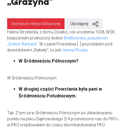
„Grażyna”
Archiwum Historii Mówionej
Udostępnij
Halina Strzelecka, z domu Dziatko, rok urodzenia 1928, WSK,
bezpośredni przełożony doktor
Bratkowska, pseudonim
„Doktor Barbara”.
W czasie Powstania […] pozostałam pod
dowództwem „Rakiety”, to jest
Janina Płoska
.
W Śródmieściu Północnym?
W Śródmieściu Północnym.
W drugiej części Powstania była pani w
Śródmieściu Południowym.
Tak. Z tym że w Śródmieściu Północnym po zlikwidowaniu
punktu na placu Dąbrowskiego 2/4 przeniesiono nas do PKO i
w PKO urzędowałam do czasu zbombardowania PKO.