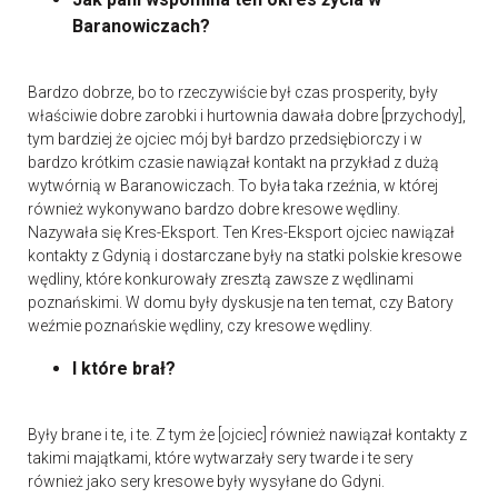
Baranowiczach?
Bardzo dobrze, bo to rzeczywiście był czas prosperity, były
właściwie dobre zarobki i hurtownia dawała dobre [przychody],
tym bardziej że ojciec mój był bardzo przedsiębiorczy i w
bardzo krótkim czasie nawiązał kontakt na przykład z dużą
wytwórnią w Baranowiczach. To była taka rzeźnia, w której
również wykonywano bardzo dobre kresowe wędliny.
Nazywała się Kres-Eksport. Ten Kres-Eksport ojciec nawiązał
kontakty z Gdynią i dostarczane były na statki polskie kresowe
wędliny, które konkurowały zresztą zawsze z wędlinami
poznańskimi. W domu były dyskusje na ten temat, czy Batory
weźmie poznańskie wędliny, czy kresowe wędliny.
I które brał?
Były brane i te, i te. Z tym że [ojciec] również nawiązał kontakty z
takimi majątkami, które wytwarzały sery twarde i te sery
również jako sery kresowe były wysyłane do Gdyni.