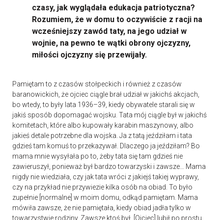
czasy, jak wyglądała edukacja patriotyczna?
Rozumiem, że w domu to oczywiście z racji na
wcześniejszy zawód taty, na jego udział w
wojnie, na pewno te wątki obrony ojczyzny,
miłości ojczyzny się przewijały.
Pamiętam to z czasów stołpeckich i również z czasów
baranowickich, że ojciec ciągle brał udział w jakichś akcjach,
bo wtedy, to były lata 1936–39, kiedy obywatele starali się w
jakiś sposób dopomagać wojsku. Tata mój ciągle był w jakichś
komitetach, które albo kupowały karabin maszynowy, albo
jakieś detale potrzebne dla wojska. Ja z tatą jeździłam i tata
gdzieś tam komuś to przekazywał. Dlaczego ja jeździłam? Bo
mama mnie wysyłała po to, żeby tata się tam gdzieś nie
zawieruszył, ponieważ był bardzo towarzyski i zawsze… Mama
nigdy nie wiedziała, czy jak tata wróci z jakiejś takiej wyprawy,
czy na przykład nie przywiezie kilka osób na obiad. To było
zupełnie [normalne] w moim domu, odkąd pamiętam. Mama
mówiła zawsze, że nie pamiętała, kiedy obiad jadła tylko w
towarzystwie rodziny. Zawsze ktoś był. [Ojciec] lubił po prostu