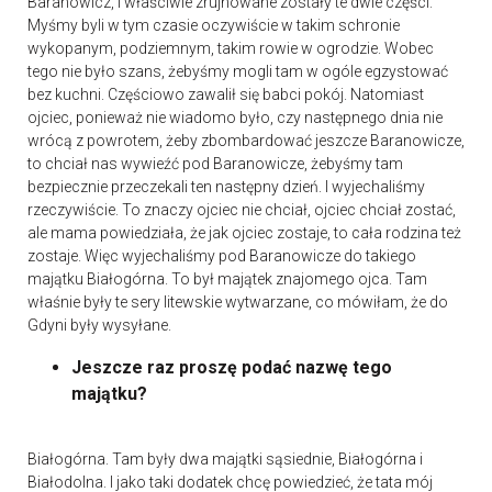
Baranowicz, i właściwie zrujnowane zostały te dwie części.
Myśmy byli w tym czasie oczywiście w takim schronie
wykopanym, podziemnym, takim rowie w ogrodzie. Wobec
tego nie było szans, żebyśmy mogli tam w ogóle egzystować
bez kuchni. Częściowo zawalił się babci pokój. Natomiast
ojciec, ponieważ nie wiadomo było, czy następnego dnia nie
wrócą z powrotem, żeby zbombardować jeszcze Baranowicze,
to chciał nas wywieźć pod Baranowicze, żebyśmy tam
bezpiecznie przeczekali ten następny dzień. I wyjechaliśmy
rzeczywiście. To znaczy ojciec nie chciał, ojciec chciał zostać,
ale mama powiedziała, że jak ojciec zostaje, to cała rodzina też
zostaje. Więc wyjechaliśmy pod Baranowicze do takiego
majątku Białogórna. To był majątek znajomego ojca. Tam
właśnie były te sery litewskie wytwarzane, co mówiłam, że do
Gdyni były wysyłane.
Jeszcze raz proszę podać nazwę tego
majątku?
Białogórna. Tam były dwa majątki sąsiednie, Białogórna i
Białodolna. I jako taki dodatek chcę powiedzieć, że tata mój