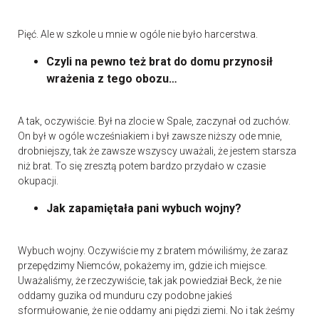
Pięć. Ale w szkole u mnie w ogóle nie było harcerstwa.
Czyli na pewno też brat do domu przynosił
wrażenia z tego obozu…
A tak, oczywiście. Był na zlocie w Spale, zaczynał od zuchów.
On był w ogóle wcześniakiem i był zawsze niższy ode mnie,
drobniejszy, tak że zawsze wszyscy uważali, że jestem starsza
niż brat. To się zresztą potem bardzo przydało w czasie
okupacji.
Jak zapamiętała pani wybuch wojny?
Wybuch wojny. Oczywiście my z bratem mówiliśmy, że zaraz
przepędzimy Niemców, pokażemy im, gdzie ich miejsce.
Uważaliśmy, że rzeczywiście, tak jak powiedział Beck, że nie
oddamy guzika od munduru czy podobne jakieś
sformułowanie, że nie oddamy ani piędzi ziemi. No i tak żeśmy