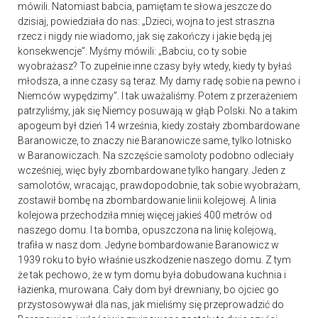
mówili. Natomiast babcia, pamiętam te słowa jeszcze do
dzisiaj, powiedziała do nas: „Dzieci, wojna to jest straszna
rzecz i nigdy nie wiadomo, jak się zakończy i jakie będą jej
konsekwencje”. Myśmy mówili: „Babciu, co ty sobie
wyobrażasz? To zupełnie inne czasy były wtedy, kiedy ty byłaś
młodsza, a inne czasy są teraz. My damy radę sobie na pewno i
Niemców wypędzimy”. I tak uważaliśmy. Potem z przerażeniem
patrzyliśmy, jak się Niemcy posuwają w głąb Polski. No a takim
apogeum był dzień 14 września, kiedy zostały zbombardowane
Baranowicze, to znaczy nie Baranowicze same, tylko lotnisko
w Baranowiczach. Na szczęście samoloty podobno odleciały
wcześniej, więc były zbombardowane tylko hangary. Jeden z
samolotów, wracając, prawdopodobnie, tak sobie wyobrażam,
zostawił bombę na zbombardowanie linii kolejowej. A linia
kolejowa przechodziła mniej więcej jakieś 400 metrów od
naszego domu. I ta bomba, opuszczona na linię kolejową,
trafiła w nasz dom. Jedyne bombardowanie Baranowicz w
1939 roku to było właśnie uszkodzenie naszego domu. Z tym
że tak pechowo, że w tym domu była dobudowana kuchnia i
łazienka, murowana. Cały dom był drewniany, bo ojciec go
przystosowywał dla nas, jak mieliśmy się przeprowadzić do