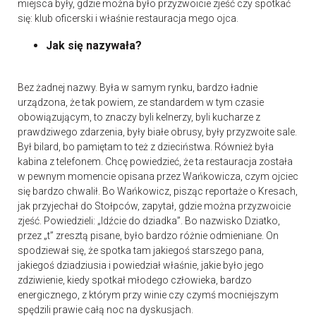
miejsca były, gdzie można było przyzwoicie zjeść czy spotkać
się: klub oficerski i właśnie restauracja mego ojca.
Jak się nazywała?
Bez żadnej nazwy. Była w samym rynku, bardzo ładnie
urządzona, że tak powiem, ze standardem w tym czasie
obowiązującym, to znaczy byli kelnerzy, byli kucharze z
prawdziwego zdarzenia, były białe obrusy, były przyzwoite sale.
Był bilard, bo pamiętam to też z dzieciństwa. Również była
kabina z telefonem. Chcę powiedzieć, że ta restauracja została
w pewnym momencie opisana przez Wańkowicza, czym ojciec
się bardzo chwalił. Bo Wańkowicz, pisząc reportaże o Kresach,
jak przyjechał do Stołpców, zapytał, gdzie można przyzwoicie
zjeść. Powiedzieli: „Idźcie do dziadka”. Bo nazwisko Dziatko,
przez „t” zresztą pisane, było bardzo różnie odmieniane. On
spodziewał się, że spotka tam jakiegoś starszego pana,
jakiegoś dziadziusia i powiedział właśnie, jakie było jego
zdziwienie, kiedy spotkał młodego człowieka, bardzo
energicznego, z którym przy winie czy czymś mocniejszym
spędzili prawie całą noc na dyskusjach.