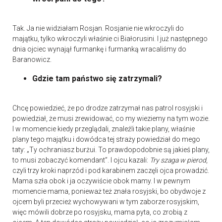
Tak. Ja nie widziałam Rosjan. Rosjanie nie wkroczyli do
majątku, tylko wkroczyli właśnie ci Białorusini. I już następnego
dnia ojciec wynajął furmankę i furmanką wracaliśmy do
Baranowicz.
Gdzie tam państwo się zatrzymali?
Chcę powiedzieć, że po drodze zatrzymał nas patrol rosyjski i
powiedział, że musi zrewidować, co my wieziemy na tym wozie.
I w momencie kiedy przeglądali, znaleźli takie plany, właśnie
plany tego majątku i dowódca tej straży powiedział do mego
taty: „Ty ochraniasz burżui. To prawdopodobnie są jakieś plany,
to musi zobaczyć komendant”. I ojcu kazali:
Try szaga w pierod
,
czyli trzy kroki naprzód i pod karabinem zaczęli ojca prowadzić.
Mama szła obok i ja oczywiście obok mamy. I w pewnym
momencie mama, ponieważ też znała rosyjski, bo obydwoje z
ojcem byli przecież wychowywani w tym zaborze rosyjskim,
więc mówili dobrze po rosyjsku, mama pyta, co zrobią z