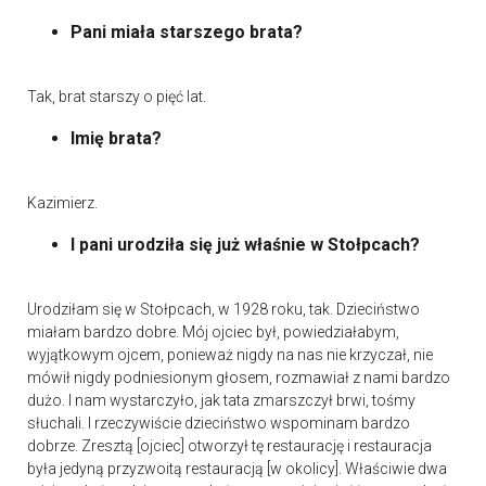
Pani miała starszego brata?
Tak, brat starszy o pięć lat.
Imię brata?
Kazimierz.
I pani urodziła się już właśnie w Stołpcach?
Urodziłam się w Stołpcach, w 1928 roku, tak. Dzieciństwo
miałam bardzo dobre. Mój ojciec był, powiedziałabym,
wyjątkowym ojcem, ponieważ nigdy na nas nie krzyczał, nie
mówił nigdy podniesionym głosem, rozmawiał z nami bardzo
dużo. I nam wystarczyło, jak tata zmarszczył brwi, tośmy
słuchali. I rzeczywiście dzieciństwo wspominam bardzo
dobrze. Zresztą [ojciec] otworzył tę restaurację i restauracja
była jedyną przyzwoitą restauracją [w okolicy]. Właściwie dwa