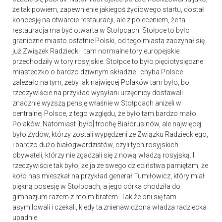
że tak powiem, zapewnienie jakiegoś życiowego startu, dostał
koncesję na otwarcie restauracji, ale z poleceniem, że ta
restauracja ma być otwarta w Stołpcach. Stołpce to było
graniczne miasto ostatnie Polski, od tego miasta zaczynał się
już Związek Radziecki i tam normalne tory europejskie
przechodziły w tory rosyjskie. Stołpce to było pięciotysięczne
miasteczko o bardzo dziwnym składzie i chyba Polsce
zależało na tym, żeby jak najwięcej Polaków tam było, bo
rzeczywiście na przykład wysyłani urzędnicy dostawali
znacznie wyższą pensję właśnie w Stołpcach aniżeli w
centralnej Polsce, z tego względu, że było tam bardzo mało
Polaków. Natomiast [było] trochę Białorusinów, ale najwięcej
było Żydów, którzy zostali wypędzeni ze Związku Radzieckiego,
i bardzo dużo białogwardzistów, czyli tych rosyjskich
obywateli, którzy nie zgadzali się z nową władzą rosyjską. I
rzeczywiście tak było, że ja ze swego dzieciństwa pamiętam, że
koło nas mieszkał na przykład generał Tumiłowicz, który miał
piękną posesję w Stołpcach, a jego córka chodziła do
gimnazjum razem z moim bratem. Tak że oni się tam
asymilowali i czekali, kiedy ta znienawidzona władza radziecka
upadnie.