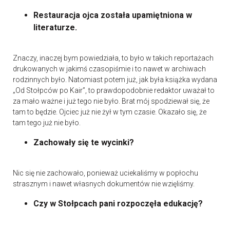
Restauracja ojca została upamiętniona w
literaturze.
Znaczy, inaczej bym powiedziała, to było w takich reportażach
drukowanych w jakimś czasopiśmie i to nawet w archiwach
rodzinnych było. Natomiast potem już, jak była książka wydana
„Od Stołpców po Kair”, to prawdopodobnie redaktor uważał to
za mało ważne i już tego nie było. Brat mój spodziewał się, że
tam to będzie. Ojciec już nie żył w tym czasie. Okazało się, że
tam tego już nie było.
Zachowały się te wycinki?
Nic się nie zachowało, ponieważ uciekaliśmy w popłochu
strasznym i nawet własnych dokumentów nie wzięliśmy.
Czy w Stołpcach pani rozpoczęła edukację?