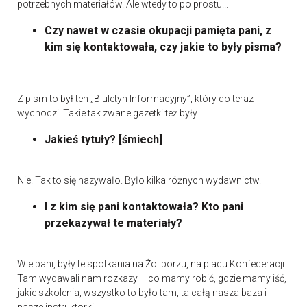
potrzebnych materiałów. Ale wtedy to po prostu...
Czy nawet w czasie okupacji pamięta pani, z
kim się kontaktowała, czy jakie to były pisma?
Z pism to był ten „Biuletyn Informacyjny”, który do teraz
wychodzi. Takie tak zwane gazetki też były.
Jakieś tytuły? [śmiech]
Nie. Tak to się nazywało. Było kilka różnych wydawnictw.
I z kim się pani kontaktowała? Kto pani
przekazywał te materiały?
Wie pani, były te spotkania na Żoliborzu, na placu Konfederacji.
Tam wydawali nam rozkazy – co mamy robić, gdzie mamy iść,
jakie szkolenia, wszystko to było tam, ta całą nasza baza i