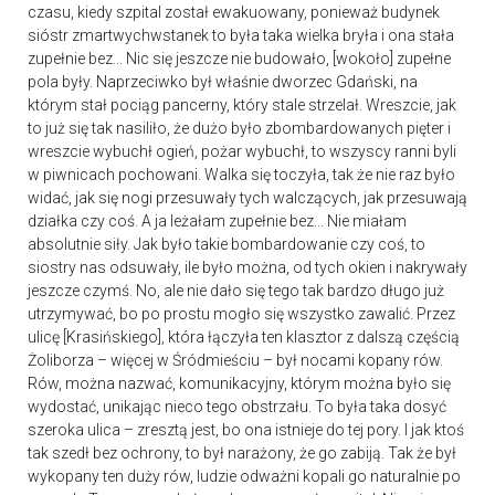
czasu, kiedy szpital został ewakuowany, ponieważ budynek
sióstr zmartwychwstanek to była taka wielka bryła i ona stała
zupełnie bez... Nic się jeszcze nie budowało, [wokoło] zupełne
pola były. Naprzeciwko był właśnie dworzec Gdański, na
którym stał pociąg pancerny, który stale strzelał. Wreszcie, jak
to już się tak nasiliło, że dużo było zbombardowanych pięter i
wreszcie wybuchł ogień, pożar wybuchł, to wszyscy ranni byli
w piwnicach pochowani. Walka się toczyła, tak że nie raz było
widać, jak się nogi przesuwały tych walczących, jak przesuwają
działka czy coś. A ja leżałam zupełnie bez... Nie miałam
absolutnie siły. Jak było takie bombardowanie czy coś, to
siostry nas odsuwały, ile było można, od tych okien i nakrywały
jeszcze czymś. No, ale nie dało się tego tak bardzo długo już
utrzymywać, bo po prostu mogło się wszystko zawalić. Przez
ulicę [Krasińskiego], która łączyła ten klasztor z dalszą częścią
Żoliborza – więcej w Śródmieściu – był nocami kopany rów.
Rów, można nazwać, komunikacyjny, którym można było się
wydostać, unikając nieco tego obstrzału. To była taka dosyć
szeroka ulica – zresztą jest, bo ona istnieje do tej pory. I jak ktoś
tak szedł bez ochrony, to był narażony, że go zabiją. Tak że był
wykopany ten duży rów, ludzie odważni kopali go naturalnie po