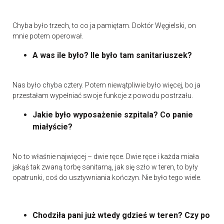
Chyba było trzech, to co ja pamiętam. Doktór Węgielski, on
mnie potem operował.
A was ile było? Ile było tam sanitariuszek?
Nas było chyba cztery. Potem niewątpliwie było więcej, bo ja
przestałam wypełniać swoje funkcje z powodu postrzału.
Jakie było wyposażenie szpitala? Co panie
miałyście?
No to właśnie najwięcej – dwie ręce. Dwie ręce i każda miała
jakąś tak zwaną torbę sanitarną, jak się szło w teren, to były
opatrunki, coś do usztywniania kończyn. Nie było tego wiele.
Chodziła pani już wtedy gdzieś w teren? Czy po