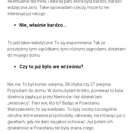
ewentualnie dla mnie, i dała tej pani, która była bardzo, bardzo
wdzięczna za to. Takie opowiadam rzeczy, może to nie
interesuje już nikogo...
Nie, właśnie bardzo...
To jest takie realistyczne. To są wspomnienia. Tak że
poszłyśmy tymi ogródkami, tymi różnymi zagrodami, dotarłam
do mojego domu.
Czy to już było we wrześniu?
Nie, nie. To był koniec sierpnia, 28 chyba czy 27 sierpnia.
Przyszłam do domu. W domu byłam krótko, ponieważ to była
dzielnica zajęta już przez Niemców i też działali tam
„własowcy”. Pani wie, kto to? Będąc w Powstaniu
Warszawskim, to się wiedziało. To były osoby szczególnie
okrutne, które właśnie przychodziły, rabowały, nie mówiąc już o
gwałtach, gdy nie dało się jakoś schować. Już potem ich
działalność w Powstaniu też była znana z tego.