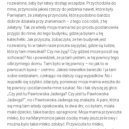
rozwalone, żeby był łatwy dostęp wszędzie. Przychodziła do
mnie, przynosiła jakieś rzeczy do jedzenia nawet, które były.
Pamiętam, że żelatynę przynosiła, która podobno bardzo
dobrze działała przy zranieniach – z tego coś robili, z tej
żelatyny. Tak że wtedy moja mama też po prostu postanowiła
przyjść do mnie, do tego budynku, gdzie ja byłam u tej
katechetki. Jak przyszła, zobaczyła, że ten budynek jest
rozwalony, to w takim razie poszła się pytać, gdzie są ludzie,
którzy tam mieszkali? Czy nie żyją? Czy gdzieś może poszli się
schować? No i powiedzieli, że ja tam jestem, w tej piwnicy tego
olbrzymiego domu. Tam było w tej piwnicy – no jak to w
piwnicach bywa – ciemno. Jakieś niewielkie świeczki. I ja tam
sobie siedziałam, czekając na dalszy ciąg wypadków. No i
wypadki się szybko zdarzyły, ponieważ moja mama weszła do
tej piwnicy i postanowiła mnie szukać. No i tak słyszę jej głos:
„Czy jest tu Pawłowska Jadwiga? Czy jest tu Pawłowska
Jadwiga?”, no i Pawłowska Jadwiga się znalazła. A pani, która
się mną tam wtedy opiekowała, te dwa dni, co byłam, miała
małe dziecko, takie bardzo spragnione. Moja mama przywiozła
mleko, bo na Marymoncie jakieś osoby miały jeszcze krowy i
można było takie mleko zdobyć. Przywiozła to mleko,