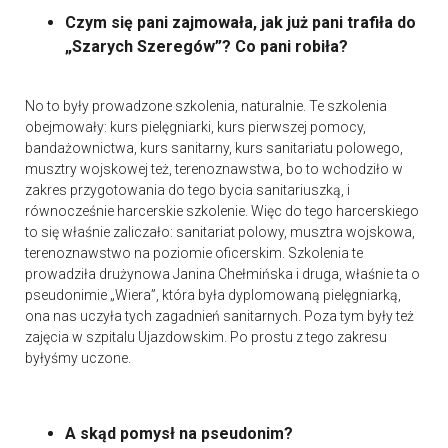
Czym się pani zajmowała, jak już pani trafiła do
„Szarych Szeregów”? Co pani robiła?
No to były prowadzone szkolenia, naturalnie. Te szkolenia
obejmowały: kurs pielęgniarki, kurs pierwszej pomocy,
bandażownictwa, kurs sanitarny, kurs sanitariatu polowego,
musztry wojskowej też, terenoznawstwa, bo to wchodziło w
zakres przygotowania do tego bycia sanitariuszką, i
równocześnie harcerskie szkolenie. Więc do tego harcerskiego
to się właśnie zaliczało: sanitariat polowy, musztra wojskowa,
terenoznawstwo na poziomie oficerskim. Szkolenia te
prowadziła drużynowa Janina Chełmińska i druga, właśnie ta o
pseudonimie „Wiera”, która była dyplomowaną pielęgniarką,
ona nas uczyła tych zagadnień sanitarnych. Poza tym były też
zajęcia w szpitalu Ujazdowskim. Po prostu z tego zakresu
byłyśmy uczone.
A skąd pomysł na pseudonim?