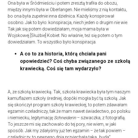
Ona była w Śródmieściu i potem zresztą trafiła do obozu,
między innymi była w Oberlangen. Nie mieliśmy z nią kontaktu,
bo ona była zupełnie inna dzielnica. Każdy konspirował
osobno. Jak to było: konspiracja, niech jeden o drugim nie wie.
Tak jak się potem dowiedziałam, moja mama była w
Wojskowej [Służbie] Kobiet. No właśnie, też się potem o tym
dowiedziałam. To wszystko było konspiracja.
A co to za historia, którą chciała pani
opowiedzieć? Coś chyba związanego ze szkołą
krawiecką. Coś się tam wydarzyło?
A, ze szkołą krawiecką. Tak, szkoła krawiecka była tym naszym
kamuflażem szkoły średniej, dopóki mogła być tą szkołą. Jak
się skończył program szkoły krawieckiej, to potem zdawałam
egzamin czeladniczy, tak że mam nawet świadectwo, po polsku
i niemiecku, legitymację
Schneiderin
– szwaczka, z fotografią.
To jeszcze mi się zachowało do tej pory, nie wiem, w jaki
sposób. Jak my zdałyśmy już ten egzamin – że tak powiem –
czeladniczy, to pewnego dnia przyjechała taka „buda”