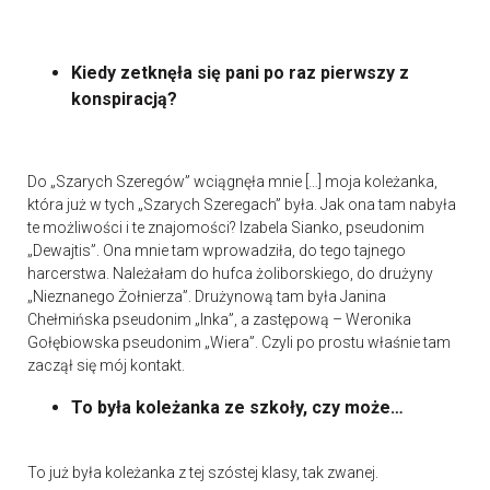
Kiedy zetknęła się pani po raz pierwszy z
konspiracją?
Do „Szarych Szeregów” wciągnęła mnie […] moja koleżanka,
która już w tych „Szarych Szeregach” była. Jak ona tam nabyła
te możliwości i te znajomości? Izabela Sianko, pseudonim
„Dewajtis”. Ona mnie tam wprowadziła, do tego tajnego
harcerstwa. Należałam do hufca żoliborskiego, do drużyny
„Nieznanego Żołnierza”. Drużynową tam była Janina
Chełmińska pseudonim „Inka”, a zastępową – Weronika
Gołębiowska pseudonim „Wiera”. Czyli po prostu właśnie tam
zaczął się mój kontakt.
To była koleżanka ze szkoły, czy może…
To już była koleżanka z tej szóstej klasy, tak zwanej.