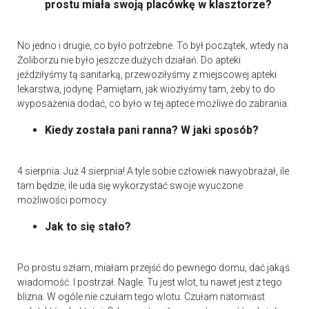
prostu miała swoją placówkę w klasztorze?
No jedno i drugie, co było potrzebne. To był początek, wtedy na
Żoliborzu nie było jeszcze dużych działań. Do apteki
jeździłyśmy tą sanitarką, przewoziłyśmy z miejscowej apteki
lekarstwa, jodynę. Pamiętam, jak wiozłyśmy tam, żeby to do
wyposażenia dodać, co było w tej aptece możliwe do zabrania.
Kiedy została pani ranna? W jaki sposób?
4 sierpnia. Już 4 sierpnia! A tyle sobie człowiek nawyobrażał, ile
tam będzie, ile uda się wykorzystać swoje wyuczone
możliwości pomocy.
Jak to się stało?
Po prostu szłam, miałam przejść do pewnego domu, dać jakąś
wiadomość. I postrzał. Nagle. Tu jest wlot, tu nawet jest z tego
blizna. W ogóle nie czułam tego wlotu. Czułam natomiast