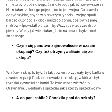
mnie to było coś nowego, że może będą jakieś nowe wrażenia.
Nie miałam zielonego pojęcia, co to jest wojna. Co prawda
dosyć szybko, chyba w pierwszym tygodniu wojny, spadł
bardzo duży pocisk obok naszego domu, dosłownie parę
metrów – [powstał] olbrzymi lej. Wszyscy wtedy zeszli do
piwnicy. Wtedy już wiedziałam, że to na pewno będzie coś
strasznego.
Czym się państwo zajmowaliście w czasie
okupacji? Czy też utrzymywaliście się ze
sklepu?
Właściwie sklep to były, że tak powiem, przydziały, były kartki w
czasie okupacji. Rodzice prowadzili taki sklep, w którym był
rozdział żywności na kartki. To było właściwie źródło
utrzymania. Ewentualnie sprzedaż jakiś rzeczy sprzed wojny?
A co pani robiła? Chodziła pani do szkoły?