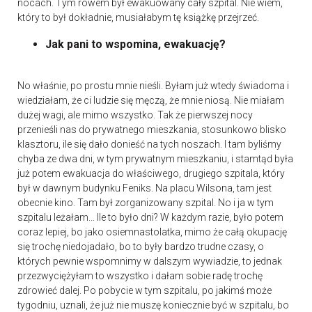
nocach. Tym rowem był ewakuowany cały szpital. Nie wiem,
który to był dokładnie, musiałabym tę książkę przejrzeć.
Jak pani to wspomina, ewakuację?
No właśnie, po prostu mnie nieśli. Byłam już wtedy świadoma i
wiedziałam, że ci ludzie się męczą, że mnie niosą. Nie miałam
dużej wagi, ale mimo wszystko. Tak że pierwszej nocy
przenieśli nas do prywatnego mieszkania, stosunkowo blisko
klasztoru, ile się dało donieść na tych noszach. I tam byliśmy
chyba ze dwa dni, w tym prywatnym mieszkaniu, i stamtąd była
już potem ewakuacja do właściwego, drugiego szpitala, który
był w dawnym budynku Feniks. Na placu Wilsona, tam jest
obecnie kino. Tam był zorganizowany szpital. No i ja w tym
szpitalu leżałam... Ile to było dni? W każdym razie, było potem
coraz lepiej, bo jako osiemnastolatka, mimo że całą okupację
się trochę niedojadało, bo to były bardzo trudne czasy, o
których pewnie wspomnimy w dalszym wywiadzie, to jednak
przezwyciężyłam to wszystko i dałam sobie radę trochę
zdrowieć dalej. Po pobycie w tym szpitalu, po jakimś może
tygodniu, uznali, że już nie muszę koniecznie być w szpitalu, bo