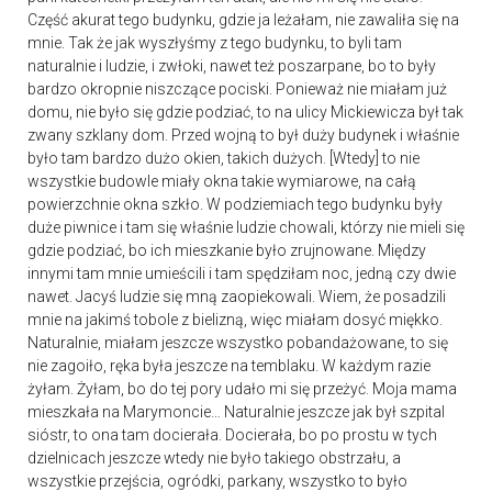
Część akurat tego budynku, gdzie ja leżałam, nie zawaliła się na
mnie. Tak że jak wyszłyśmy z tego budynku, to byli tam
naturalnie i ludzie, i zwłoki, nawet też poszarpane, bo to były
bardzo okropnie niszczące pociski. Ponieważ nie miałam już
domu, nie było się gdzie podziać, to na ulicy Mickiewicza był tak
zwany szklany dom. Przed wojną to był duży budynek i właśnie
było tam bardzo dużo okien, takich dużych. [Wtedy] to nie
wszystkie budowle miały okna takie wymiarowe, na całą
powierzchnie okna szkło. W podziemiach tego budynku były
duże piwnice i tam się właśnie ludzie chowali, którzy nie mieli się
gdzie podziać, bo ich mieszkanie było zrujnowane. Między
innymi tam mnie umieścili i tam spędziłam noc, jedną czy dwie
nawet. Jacyś ludzie się mną zaopiekowali. Wiem, że posadzili
mnie na jakimś tobole z bielizną, więc miałam dosyć miękko.
Naturalnie, miałam jeszcze wszystko pobandażowane, to się
nie zagoiło, ręka była jeszcze na temblaku. W każdym razie
żyłam. Żyłam, bo do tej pory udało mi się przeżyć. Moja mama
mieszkała na Marymoncie… Naturalnie jeszcze jak był szpital
sióstr, to ona tam docierała. Docierała, bo po prostu w tych
dzielnicach jeszcze wtedy nie było takiego obstrzału, a
wszystkie przejścia, ogródki, parkany, wszystko to było