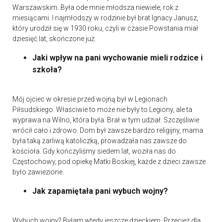
Warszawskim. Była ode mnie młodsza niewiele, rok z
miesiącami. I najmłodszy w rodzinie był brat Ignacy Janusz,
który urodził się w 1930 roku, czyli w czasie Powstania miał
dziesięć lat, skończone już.
Jaki wpływ na pani wychowanie mieli rodzice i
szkoła?
Mój ojciec w okresie przed wojną był w Legionach
Piłsudskiego. Właściwie to może nie były to Legiony, ale ta
wyprawa na Wilno, która była. Brał w tym udział. Szczęśliwie
wrócił cało i zdrowo. Dom był zawsze bardzo religijny, mama
była taką żarliwą katoliczką, prowadzała nas zawsze do
kościoła. Gdy kończyliśmy siedem lat, woziła nas do
Częstochowy, pod opiekę Matki Boskiej, każde z dzieci zawsze
było zawiezione.
Jak zapamiętała pani wybuch wojny?
Wybuch wojny? Byłam wtedy jeszcze dzieckiem. Przecież dla