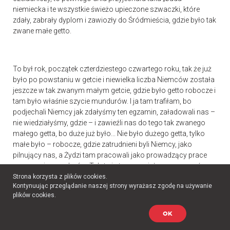
niemiecka i te wszystkie świeżo upieczone szwaczki, które
zdały, zabrały dyplom i zawiozły do Śródmieścia, gdzie było tak
zwane małe getto.
To był rok, początek czterdziestego czwartego roku, tak że już
było po powstaniu w getcie i niewielka liczba Niemców została
jeszcze w tak zwanym małym getcie, gdzie było getto robocze i
tam było właśnie szycie mundurów. I ja tam trafiłam, bo
podjechali Niemcy jak zdałyśmy ten egzamin, załadowali nas –
nie wiedziałyśmy, gdzie – i zawieźli nas do tego tak zwanego
małego getta, bo duże już było... Nie było dużego getta, tylko
małe było – robocze, gdzie zatrudnieni byli Niemcy, jako
pilnujący nas, a Żydzi tam pracowali jako prowadzący prace
przy szyciu mundurów. Tak że ja tam musiałam pracować przy
szyciu mundurów niemieckich. Byłam na tak zwanej
Strona korzysta z plików cookies.
Kontynuując przeglądanie naszej strony wyrażasz zgodę na używanie
wykańczalni, to znaczy wykańczalni mundurów. Przyszywałam
plików cookies.
haftki, „adlery” na piersiach.
OK
Długo pani tam pracowała?