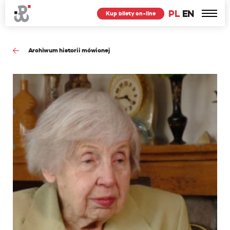
PL
EN
Kup bilety on-line
Archiwum historii mówionej