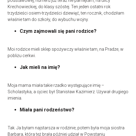
podstawowej, numeru już teraz nie pamiętam, na ulicy
Krechowieckiej, do klasy szóstej. Ten jeden ostatni rok
trzydzieści osiem-trzydzieści dziewięć, ten rocznik, chodziłam
właśnie tam do szkoły, do wybuchu wojny.
Czym zajmowali się pani rodzice?
Moi rodzice mieli sklep spożywczy właśnie tam, na Pradze, w
pobliżu cerkwi.
Jak mieli na imię?
Moja mama miała takie rzadko występujące imię –
Scholastyka, a ojciec był Stanisław Kazimierz. Używał drugiego
imienia.
Miała pani rodzeństwo?
Tak. Ja byłam najstarsza w rodzinie, potem była moja siostra
Barbara, która też brała później udział w Powstaniu