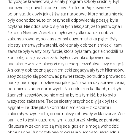
dotyczące krawiectwa, ale cały program szkoły średniej. Byli
nauczyciele, nawet akademiccy. Profesor Piątkiewicz –
polonista. Jak były jakieś święta narodowe, które naturalnie nie
były obchodzone, to on przynosił odpowiednią poezję, była
czytana. Nie odczuwało się na tych lekcjach, że to jest wojna i
że to są Niemcy. Zresztą to było wszystko bardzo dobrze
zakonspirowane, bo klasztor był duży, miał kilka pięter. Były
siostry zmartwychwstanki, które znały dobrze niemiecki i tam
zawsze były warty przy furcie, która była tam, gdzie chodzili na
kontrolę, to się też zdarzało. Były dzwonki odpowiednio
naciskane w razie jakiegoś czy niebezpieczeństwa, czy czegoś.
A siostry dobrze znające niemiecki zagadywały tych Niemców,
żeby zdążyło się pochować pewne rzeczy, bo trudno prowadzić
naukę, nie mając możliwości jakiegoś pisania czy sprawdzenia,
odrobienia zadań domowych. Naturalnie na kartkach, nie było
żadnych zeszytów, bo nie można było z tym iść, bo to było
wszystko zakazane. Tak że siostry przychodziły, jak był taki
sygnał – że idzie jakaś kontrola niemiecka – z koszami i
zabierały wszystko to, co nie należy i chowały w klauzurze. Wie
pani, co to jest klauzura w tym klasztorze? Myślę, że pani wie.
Klauzura w zakonie to są miejsca, gdzie nie mogą wchodzić
obce osoby. W początkowym okresie Niemcy to uwzględniali,