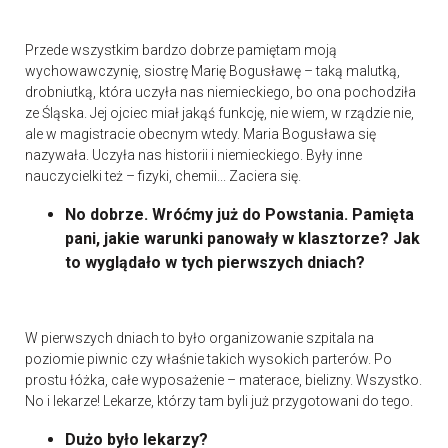
Przede wszystkim bardzo dobrze pamiętam moją
wychowawczynię, siostrę Marię Bogusławę – taką malutką,
drobniutką, która uczyła nas niemieckiego, bo ona pochodziła
ze Śląska. Jej ojciec miał jakąś funkcję, nie wiem, w rządzie nie,
ale w magistracie obecnym wtedy. Maria Bogusława się
nazywała. Uczyła nas historii i niemieckiego. Były inne
nauczycielki też – fizyki, chemii... Zaciera się.
No dobrze. Wróćmy już do Powstania. Pamięta
pani, jakie warunki panowały w klasztorze? Jak
to wyglądało w tych pierwszych dniach?
W pierwszych dniach to było organizowanie szpitala na
poziomie piwnic czy właśnie takich wysokich parterów. Po
prostu łóżka, całe wyposażenie – materace, bielizny. Wszystko.
No i lekarze! Lekarze, którzy tam byli już przygotowani do tego.
Dużo było lekarzy?