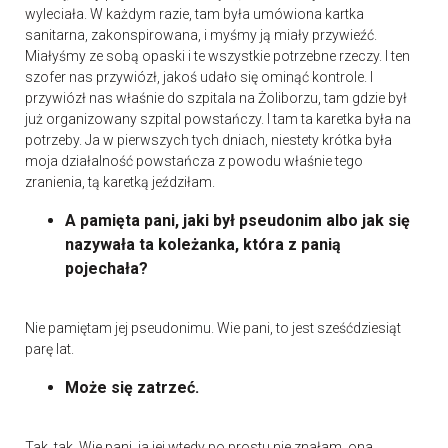
wyleciała. W każdym razie, tam była umówiona kartka
sanitarna, zakonspirowana, i myśmy ją miały przywieźć.
Miałyśmy ze sobą opaski i te wszystkie potrzebne rzeczy. I ten
szofer nas przywiózł, jakoś udało się ominąć kontrole. I
przywiózł nas właśnie do szpitala na Żoliborzu, tam gdzie był
już organizowany szpital powstańczy. I tam ta karetka była na
potrzeby. Ja w pierwszych tych dniach, niestety krótka była
moja działalność powstańcza z powodu właśnie tego
zranienia, tą karetką jeździłam.
A pamięta pani, jaki był pseudonim albo jak się
nazywała ta koleżanka, która z panią
pojechała?
Nie pamiętam jej pseudonimu. Wie pani, to jest sześćdziesiąt
parę lat.
Może się zatrzeć.
Tak, tak. Wie pani, ja jej wtedy po prostu nie znałam, ona