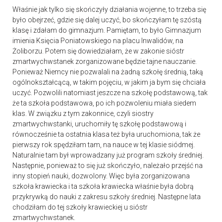
Właśnie jak tylko się skończyły działania wojenne, to trzeba się
było obejrzeć, gdzie się dalej uczyć, bo skończyłam tę szóstą
klasę i zdałam do gimnazjum. Pamiętam, to było Gimnazjum
imienia Księcia Poniatowskiego na placu Inwalidów, na
Żoliborzu. Potem się dowiedziałam, że w zakonie sióstr
zmartwychwstanek zorganizowane będzie tajne nauczanie.
Ponieważ Niemcy nie pozwalali na żadną szkołę średnią, taką
ogólnokształcącą, w takim pojęciu, w jakim ja bym się chciała
uczyć. Pozwolili natomiast jeszcze na szkołę podstawową, tak
że ta szkoła podstawowa, po ich pozwoleniu miała siedem
klas. W związku z tym zakonnice, czyli siostry
zmartwychwstanki, uruchomiły tę szkołę podstawową i
równocześnie ta ostatnia klasa też była uruchomiona, tak że
pierwszy rok spędziłam tam, na nauce w tej klasie siódmej.
Naturalnie tam był wprowadzany już program szkoły średniej.
Następnie, ponieważ to się już skończyło, należało przejść na
inny stopień nauki, dozwolony. Więc była zorganizowana
szkoła krawiecka i ta szkoła krawiecka właśnie była dobrą
przykrywką do nauki z zakresu szkoły średniej. Następne lata
chodziłam do tej szkoły krawieckiej u sióstr
zmartwychwstanek.