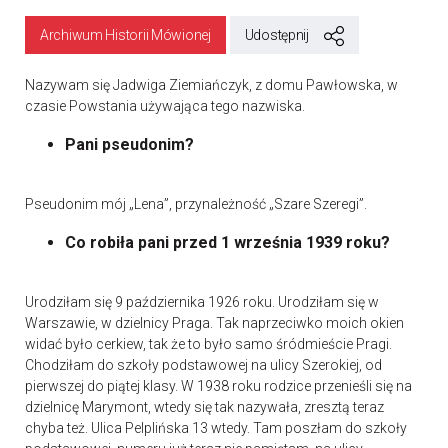
Archiwum Historii Mówionej
Udostępnij
Nazywam się Jadwiga Ziemiańczyk, z domu Pawłowska, w
czasie Powstania używająca tego nazwiska.
Pani pseudonim?
Pseudonim mój „Lena”, przynależność „Szare Szeregi”.
Co robiła pani przed 1 września 1939 roku?
Urodziłam się 9 października 1926 roku. Urodziłam się w
Warszawie, w dzielnicy Praga. Tak naprzeciwko moich okien
widać było cerkiew, tak że to było samo śródmieście Pragi.
Chodziłam do szkoły podstawowej na ulicy Szerokiej, od
pierwszej do piątej klasy. W 1938 roku rodzice przenieśli się na
dzielnicę Marymont, wtedy się tak nazywała, zresztą teraz
chyba też. Ulica Pelplińska 13 wtedy. Tam poszłam do szkoły