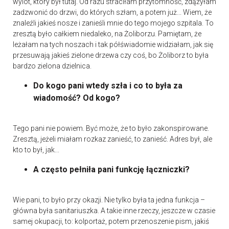
wylot, który był tutaj. Od razu straciłam przytomność, zdążyłam
zadzwonić do drzwi, do których szłam, a potem już... Wiem, że
znaleźli jakieś nosze i zanieśli mnie do tego mojego szpitala. To
zresztą było całkiem niedaleko, na Żoliborzu. Pamiętam, że
leżałam na tych noszach i tak półświadomie widziałam, jak się
przesuwają jakieś zielone drzewa czy coś, bo Żoliborz to była
bardzo zielona dzielnica.
Do kogo pani wtedy szła i co to była za
wiadomość? Od kogo?
Tego pani nie powiem. Być może, że to było zakonspirowane.
Zresztą, jeżeli miałam rozkaz zanieść, to zanieść. Adres był, ale
kto to był, jak...
A często pełniła pani funkcję łączniczki?
Wie pani, to było przy okazji. Nie tylko była ta jedna funkcja –
główna była sanitariuszka. A takie inne rzeczy, jeszcze w czasie
samej okupacji, to: kolportaż, potem przenoszenie pism, jakiś