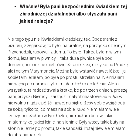
Właśnie! Była pani bezpośrednim świadkiem tej
zbrodniczej działalności albo słyszała pani
jakieś relacje?
Nie, tego typu nie. [Świadkiem] kradzieży, tak. Obdzieranie z
biżuterii, z zegarków, to było, naturalnie, na porządku dziennym.
Przychodzili, rabowali z domu. To było. Tak że byłam w tym
domu, leżałam w piwnicy – taka duża piwnica była pod
domem, bo rodzice mieli również tam sklep, nie tylko na Pradze,
ale i na tym Marymoncie. Można było wstawić nawet łóżko i ja
sobie tam leżałam, bo była po prostu strzelanina. Nie miałam
nic więcej do ubrania, tylko miałam łóżko do leżenia. Ale to
wszystko, ta radość trwała krótko, bo po trzech dniach, proszę
pani, przyszli Niemcy i zarządzili natychmiastowe
raus
.
Raus
,
nie wolno nigdzie pójść, nawet na piętro, żeby sobie wziąć coś
ze sobą, tylko to, co masz na sobie,
raus
. Nie miałam wiele
rzeczy, bo leżałam w tym łóżku, nie miałam butów, takie
miałam tylko jakieś letnie, na słoninie. Były wtedy takie buty na
słoninie, letnie po prostu, takie sandałki. I tutaj niewiele miałam
do ubrania, jakieś...