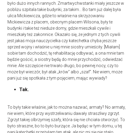
było dużo innych rannych. Zmartwychwstanki miały jeszcze w
pobliżu szpitala takie budynki, za takim... Bo tam już dalej była
ulica Mickiewicza, gdzie to właśnie na skrzyżowaniu
Mickiewicza z placem, obecnym placem Wilsona, były te
budynki i takie też nieduże domy, gdzie mieszkali cywile i
mieszkały też zakonnice. Okazało się, że jednym z tych cywili
jest jakaś moja nauczycielka czy katechetka chyba jeszcze
sprzed wojny i właśnie u niej mnie siostry umieściły. [Miałam]
sobie tam dochodzić, tę rehabilitację odbywać, a ona mnie tam
będzie gościć, a siostry będą do mnie przychodzić, odwiedzać
mnie. Ale szczęście nie trwało długo, bo pewnej nocy, czy to
może był wieczór, był atak „krów” albo „szaf”. Nie wiem, może
pani już się spotkała z tym pojęciem, mając wywiady?
Tak.
To były takie właśnie, jak to można nazwać, armaty? No armaty,
nie wiem, które przy wystrzeliwaniu dawały straszliwy zgrzyt.
Zgrzyt takiej olbrzymiej szafy, która się nie chciała otworzyć. To
było straszne, bo to było burzące. Ja będąc w tym domu, u tej
pani katechetki przeżyłam ten atak, ale nic mi się nie stało.