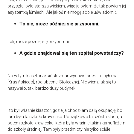
przyszła, była starsza wiekiem, więc ja byłam, że tak powiem jej
asystentką [śmiech]. Ale jakoś nie mogę sobie uświadomić.
To nic, może później się przypomni.
Tak, może później się przypomni.
A gdzie znajdował się ten szpital powstańczy?
No w tym klasztorze sióstr zmartwychwstanek. To było na
[Krasińskiego], róg obecnej Stołecznej. Nie wiem, jak się to
nazywało, taki bardzo duży budynek.
I to był właśnie klasztor, gdzie ja chodziłam całą okupację, bo
tam była ta szkoła krawiecka. Początkowo ta szósta klasa, a
potem szkoła krawiecka, która była właśnie takim kamuflażem
do szkoły średniej. Tam były przedmioty nie tylko ściśle