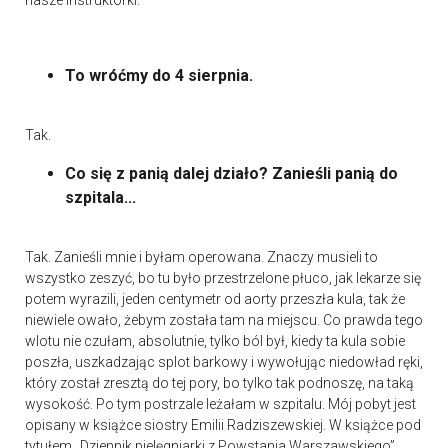
nasze instruktorki.
To wróćmy do 4 sierpnia.
Tak.
Co się z panią dalej działo? Zanieśli panią do
szpitala...
Tak. Zanieśli mnie i byłam operowana. Znaczy musieli to
wszystko zeszyć, bo tu było przestrzelone płuco, jak lekarze się
potem wyrazili, jeden centymetr od aorty przeszła kula, tak że
niewiele owało, żebym została tam na miejscu. Co prawda tego
wlotu nie czułam, absolutnie, tylko ból był, kiedy ta kula sobie
poszła, uszkadzając splot barkowy i wywołując niedowład ręki,
który został zresztą do tej pory, bo tylko tak podnoszę, na taką
wysokość. Po tym postrzale leżałam w szpitalu. Mój pobyt jest
opisany w książce siostry Emilii Radziszewskiej. W książce pod
tytułem „Dziennik pielęgniarki z Powstania Warszawskiego”.