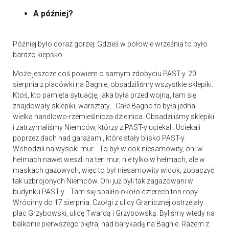
A później?
Później było coraz gorzej. Gdzieś w połowie września to było
bardzo kiepsko.
Może jeszcze coś powiem o samym zdobyciu PAST-y. 20
sierpnia z placówki na Bagnie, obsadziliśmy wszystkie sklepiki.
Ktoś, kto pamięta sytuację, jaka była przed wojną, tam się
znajdowały sklepiki, warsztaty... Całe Bagno to była jedna
wielka handlowo-rzemieślnicza dzielnica. Obsadziliśmy sklepiki
i zatrzymaliśmy Niemców, którzy z PAST-y uciekali. Uciekali
poprzez dach nad garażami, które stały blisko PAST-y.
Wchodzili na wysoki mur... To był widok niesamowity, oni w
hełmach nawet weszli na ten mur, nie tylko w hełmach, ale w
maskach gazowych, więc to był niesamowity widok, zobaczyć
tak uzbrojonych Niemców. Oni już byli tak zagazowani w
budynku PAST-y... Tam się spaliło około czterech ton ropy
Wrócimy do 17 sierpnia. Czołgi z ulicy Granicznej ostrzelały
plac Grzybowski, ulicę Twardą i Grzybowską. Byliśmy wtedy na
balkonie pierwszego piętra, nad barykadą na Bagnie. Razem z