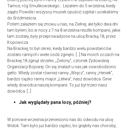
Tamce, róg Smulikowskiego… Leżałem do 5 września, kiedy
zajęto Powiśle i wszyscy musieli opuścić szpital i uciekaliśmy
do Śródmieścia.
Potem zalazłem się znowu u nas, na Zielnej, ale tylko dwa dni
tam byłem, bo w nocy z 7 na 8 września resztki kompanii, jakie
tam zostały, były przeprowadzone na ulicę Bracką 18, przez
Kopowicza.
Na Brackiej, to był okres, kiedy bardzo wielu powstańców
zostało rannych i wiele osób zginęło. [...] Na moich oczach na
Brackiej 18 zginął strzelec „Zielony”, członek Żydowskiej
Organizacji Bojowej. On się znalazł u nas jak oswobodzono
getto. Wtedy został również ranny „Wręcz”, ranny „Heniek”,
bardzo ciężko ranny major „Leliwa”, nasz dowódca. Ginie
wtedy dowódca naszej kompanii. To już był trzeci nasz
dowódca. [...]
Jak wyglądały pana losy, później?
W połowie września przeniesiono nas do odwodu na ulicę
Widok. Tam było już bardzo ciężko, bo gnębiły nas choroby,