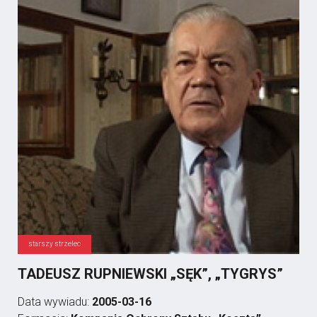
starszy strzelec
TADEUSZ RUPNIEWSKI „SĘK”, „TYGRYS”
Data wywiadu:
2005-03-16