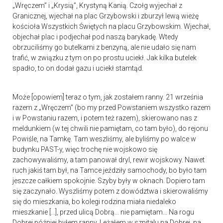
„Wręczem” i „Krysią”, Krystyną Kanią. Czołg wyjechał z
Granicznej, wjechał na plac Grzybowski i zburzył lewą wieżę
kościoła Wszystkich Świętych na placu Grzybowskim. Wjechał,
objechał plac i podjechał pod naszą barykadę. Wtedy
obrzuciliśmy go butelkami z benzyną, ale nie udało się nam
trafić, w związku z tym on po prostu uciekł. Jak kilka butelek
spadło, to on dodał gazu i uciekł stamtąd.
Może [opowiem] teraz o tym, jak zostałem ranny. 21 września
razem z „Wręczem” (bo my przed Powstaniem wszystko razem
i w Powstaniu razem, i potem też razem), skierowano nas z
meldunkiem (w tej chwili nie pamiętam, co tam było), do rejonu
Powiśle, na Tamkę. Tam weszliśmy, ale byliśmy po walce w
budynku PAST-y, więc trochę nie wojskowo się
zachowywaliśmy, a tam panował dryl, rewir wojskowy. Nawet
ruch jakiś tam był, na Tamce jeździły samochody, bo było tam
jeszcze całkiem spokojnie. Szyby były w oknach. Dopiero tam
się zaczynało. Wyszliśmy potem z dowództwa i skierowaliśmy
się do mieszkania, bo kolegi rodzina miała niedaleko
mieszkanie [...], przed ulicą Dobrą... nie pamiętam... Na rogu
Dobrej później byłem ranny. Leżałem w szpitalu na Dobrej, na