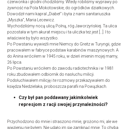
czerwonka i głodni chodziliśmy. Wtedy robiliśmy wyprawy po
żywność na Pola Mokotowskie, do ogródków działkowych.
Dowodził nami kapral „Diabeł” i była z nami sanitariuszka
„Myszka”, Maria Lecewicz.
Wychodziliśmy nocą ulicą Polną, róg Jaworzyńskiej. Ta ulica
pozostała w tym akurat miejscu i ta uliczka też jest […]. I to
właściwie by było wszystko.
Po Powstaniu wywieźli mnie Niemcy do Greitz w Turyngii, gdzie
pracowałem w fabryce podstaw karabinów maszynowych. A
do Anina wróciłem w 1945 roku, w dzień imienin mojej mamy,
26 lipca.
Po Powstaniu wróciłem do zawodu radiotechnika i w 1981
roku zbudowałem odbiornik do nasłuchu milicji.
Podsłuchiwałem milicję i te rozmowy przekazywałem do
księdza Niedzielaka, proboszcza parafii na Powązkach.
Czy był pan poddawany jakimkolwiek
represjom z racji swojej przynależności?
Przychodzono do mnie i straszono mnie, grożono mi, ale we
więzieniu nie byłem. Nie udało im się zamknąć mnie. To chyba