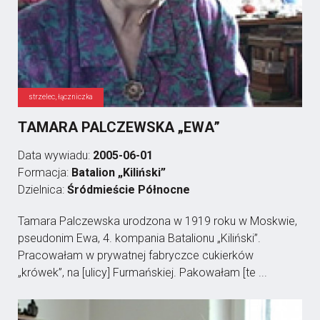
strzelec, łączniczka
TAMARA PALCZEWSKA „EWA”
Data wywiadu:
2005-06-01
Formacja:
Batalion „Kiliński”
Dzielnica:
Śródmieście Północne
Tamara Palczewska urodzona w 1919 roku w Moskwie,
pseudonim Ewa, 4. kompania Batalionu „Kiliński”.
Pracowałam w prywatnej fabryczce cukierków
„krówek”, na [ulicy] Furmańskiej. Pakowałam [te ...