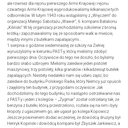
ale również dla rejonu pierwszego Armii Krajowej i rejonu
czwartego Armii Krajowej wyprodukowaliśmy kilkanaście tych
odbiorników. W lutym 1943 roku wstąpiliśmy z „Wręczem” do
organizacji Małego Sabotażu „Wawer”, 6. kompanii Batalionu
„Kiliński” W tej organizacji przechodziliśmy szkolenie z bronią
krótką i zapoznawaliśmy się ze sposobami walk w mieście,
między innymi z butelkami zapalajacymi...
1 sierpnia o godzinie siedemnastej ze szkoły na Zielnej
wyruszyliśmy w kierunku PAST-y, którą mieliśmy zdobyć
pierwszego dnia. Oczywiście do tego nie doszło, bo byliśmy
bardzo słabo uzbrojeni. Mieliśmy zaledwie jeden pistolet
maszynowy, trzy pistolety, kilka granatów i kilkadziesiąt butelek
zapalających. Niestety niedaleko nam się udało zajść, bo
zaledwie do budynku Polskiego Radia, który Niemcy już opuścili
i zajęliśmy ten budynek, z przygodami oczywiście. Jak
dochodziliśmy do tego budynku, to nastąpiło ostrzeliwanie nas
z PAST-y i jeden z kolegów – „Zygmar” został ostrzelany tak, że
benzyna z butelki, którą przestrzelono, rozlała się na nim i były
kłopoty z ugaszeniem go, ale ugasił go kolega Kopowicz.
Jeszcze powinienem dodać wcześniej, że dowódcą drużyny był
Henryk Kopiński i dowódcą kompanii był Zbyszek Jarkiewicz, a