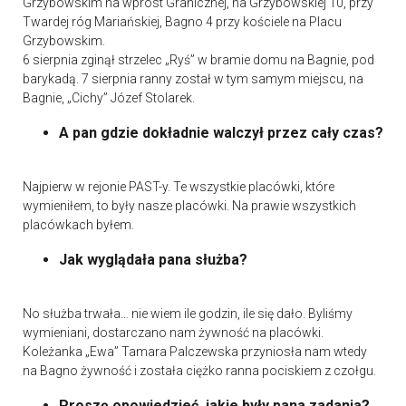
Grzybowskim na wprost Granicznej, na Grzybowskiej 10, przy
Twardej róg Mariańskiej, Bagno 4 przy kościele na Placu
Grzybowskim.
6 sierpnia zginął strzelec „Ryś” w bramie domu na Bagnie, pod
barykadą. 7 sierpnia ranny został w tym samym miejscu, na
Bagnie, „Cichy” Józef Stolarek.
A pan gdzie dokładnie walczył przez cały czas?
Najpierw w rejonie PAST-y. Te wszystkie placówki, które
wymieniłem, to były nasze placówki. Na prawie wszystkich
placówkach byłem.
Jak wyglądała pana służba?
No służba trwała… nie wiem ile godzin, ile się dało. Byliśmy
wymieniani, dostarczano nam żywność na placówki.
Koleżanka „Ewa” Tamara Palczewska przyniosła nam wtedy
na Bagno żywność i została ciężko ranna pociskiem z czołgu.
Proszę opowiedzieć, jakie były pana zadania?