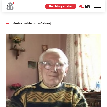
PL
EN
Kup bilety on-line
Archiwum historii mówionej