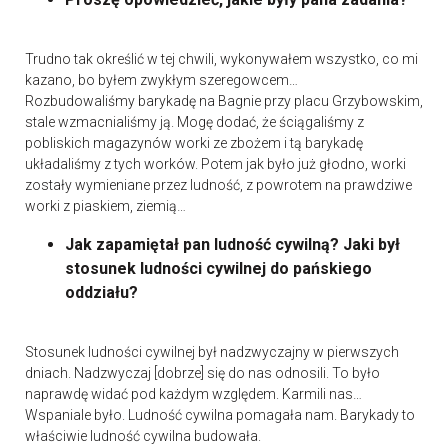
Trudno tak określić w tej chwili, wykonywałem wszystko, co mi
kazano, bo byłem zwykłym szeregowcem…
Rozbudowaliśmy barykadę na Bagnie przy placu Grzybowskim,
stale wzmacnialiśmy ją. Mogę dodać, że ściągaliśmy z
pobliskich magazynów worki ze zbożem i tą barykadę
układaliśmy z tych worków. Potem jak było już głodno, worki
zostały wymieniane przez ludność, z powrotem na prawdziwe
worki z piaskiem, ziemią…
Jak zapamiętał pan ludność cywilną? Jaki był
stosunek ludności cywilnej do pańskiego
oddziału?
Stosunek ludności cywilnej był nadzwyczajny w pierwszych
dniach. Nadzwyczaj [dobrze] się do nas odnosili. To było
naprawdę widać pod każdym względem. Karmili nas…
Wspaniale było. Ludność cywilna pomagała nam. Barykady to
właściwie ludność cywilna budowała.