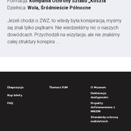
Formacja:
Kompania Ochrony Sztabu „Koszta”
Dzielnica:
Wola, Śródmieście Północne
Jeżeli chodzi o ZWZ, to wtedy była konspiracja, myśmy
się znali tylko piątkami. Nie wiedzieliśmy nic o naszych
dowódcach. Przychodzili na wizytacje, ale nie znaliśmy
całej struktury konspira ...
Ekspozycja
Tłumacz PJM
O Muzeum
Deklaracja
Kup bilety
dostępności
FAQ
Projekty
dofinansowane z
MKiDN
Standardy ochrony
małoletnich