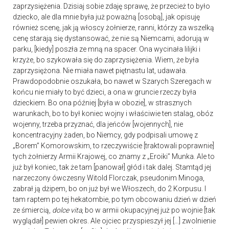
zaprzysiężenia. Dzisiaj sobie zdaję sprawę, że przecież to było
dziecko, ale dla mnie była już poważną [osobą], jak opisuję
również scenę, jak ją włoscy żołnierze, ranni, którzy za wszelką
cenę starają się dystansować, że nie są Niemcami, adorują w
parku, [kiedy] poszła ze mną na spacer. Ona wycinała lilijki i
krzyże, bo szykowała się do zaprzysiężenia. Wiem, że była
zaprzysiężona. Nie miała nawet piętnastu lat, udawała.
Prawdopodobnie oszukała, bo nawet w Szarych Szeregach w
końcu nie miały to być dzieci, a ona w gruncie rzeczy była
dzieckiem. Bo ona później [była w obozie], w strasznych
warunkach, bo to był koniec wojny i właściwie ten stalag, obóz
wojenny, trzeba przyznać, dla jeńców [wojennych], nie
koncentracyjny żaden, bo Niemcy, gdy podpisali umowę z
„Borem” Komorowskim, to rzeczywiście [traktowali poprawnie]
tych żołnierzy Armii Krajowej, co znamy z „Eroiki” Munka. Ale to
już był koniec, tak że tam [panował] głód i tak dalej. Stamtąd jej
narzeczony ówczesny Witold Florczak, pseudonim Minoga,
zabrał ją dżipem, bo on już był we Włoszech, do 2 Korpusu. I
tam raptem po tej hekatombie, po tym obcowaniu dzień w dzień
ze śmiercią,
dolce vita
, bo w armii okupacyjnej już po wojnie [tak
wyglądał] pewien okres. Ale ojciec przyspieszył jej […] zwolnienie