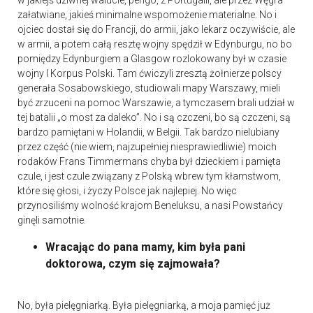
w jakiejś dziwnej walucie, pengo, z Portugalii, ale przez Węgra
załatwiane, jakieś minimalne wspomożenie materialne. No i
ojciec dostał się do Francji, do armii, jako lekarz oczywiście, ale
w armii, a potem całą resztę wojny spędził w Edynburgu, no bo
pomiędzy Edynburgiem a Glasgow rozlokowany był w czasie
wojny I Korpus Polski. Tam ćwiczyli zresztą żołnierze polscy
generała Sosabowskiego, studiowali mapy Warszawy, mieli
być zrzuceni na pomoc Warszawie, a tymczasem brali udział w
tej batalii „o most za daleko”. No i są czczeni, bo są czczeni, są
bardzo pamiętani w Holandii, w Belgii. Tak bardzo nielubiany
przez część (nie wiem, najzupełniej niesprawiedliwie) moich
rodaków Frans Timmermans chyba był dzieckiem i pamięta
czule, i jest czule związany z Polską wbrew tym kłamstwom,
które się głosi, i życzy Polsce jak najlepiej. No więc
przynosiliśmy wolność krajom Beneluksu, a nasi Powstańcy
ginęli samotnie.
Wracając do pana mamy, kim była pani
doktorowa, czym się zajmowała?
No, była pielęgniarką. Była pielęgniarką, a moja pamięć już