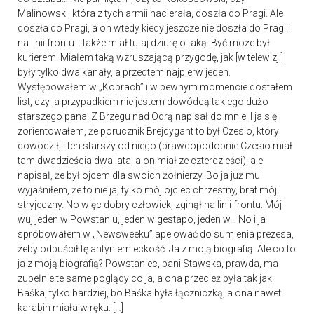
Malinowski, która z tych armii nacierała, doszła do Pragi. Ale
doszła do Pragi, a on wtedy kiedy jeszcze nie doszła do Pragi i
na linii frontu… także miał tutaj dziurę o taką. Być może był
kurierem. Miałem taką wzruszającą przygodę, jak [w telewizji]
były tylko dwa kanały, a przedtem najpierw jeden.
Występowałem w „Kobrach” i w pewnym momencie dostałem
list, czy ja przypadkiem nie jestem dowódcą takiego dużo
starszego pana. Z Brzegu nad Odrą napisał do mnie. I ja się
zorientowałem, że porucznik Brejdygant to był Czesio, który
dowodził, i ten starszy od niego (prawdopodobnie Czesio miał
tam dwadzieścia dwa lata, a on miał ze czterdzieści), ale
napisał, że był ojcem dla swoich żołnierzy. Bo ja już mu
wyjaśniłem, że to nie ja, tylko mój ojciec chrzestny, brat mój
stryjeczny. No więc dobry człowiek, zginął na linii frontu. Mój
wuj jeden w Powstaniu, jeden w gestapo, jeden w… No i ja
spróbowałem w „Newsweeku” apelować do sumienia prezesa,
żeby odpuścił tę antyniemieckość. Ja z moją biografią. Ale co to
ja z moją biografią? Powstaniec, pani Stawska, prawda, ma
zupełnie te same poglądy co ja, a ona przecież była tak jak
Baśka, tylko bardziej, bo Baśka była łączniczką, a ona nawet
karabin miała w ręku. […]