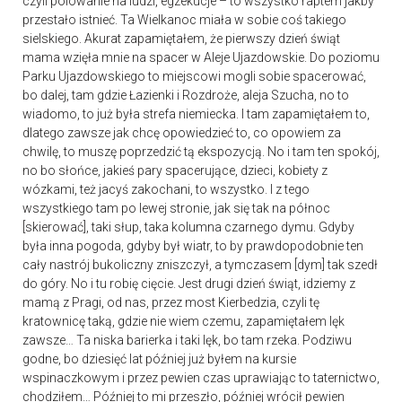
czyli polowanie na ludzi, egzekucje – to wszystko raptem jakby
przestało istnieć. Ta Wielkanoc miała w sobie coś takiego
sielskiego. Akurat zapamiętałem, że pierwszy dzień świąt
mama wzięła mnie na spacer w Aleje Ujazdowskie. Do poziomu
Parku Ujazdowskiego to miejscowi mogli sobie spacerować,
bo dalej, tam gdzie Łazienki i Rozdroże, aleja Szucha, no to
wiadomo, to już była strefa niemiecka. I tam zapamiętałem to,
dlatego zawsze jak chcę opowiedzieć to, co opowiem za
chwilę, to muszę poprzedzić tą ekspozycją. No i tam ten spokój,
no bo słońce, jakieś pary spacerujące, dzieci, kobiety z
wózkami, też jacyś zakochani, to wszystko. I z tego
wszystkiego tam po lewej stronie, jak się tak na północ
[skierować], taki słup, taka kolumna czarnego dymu. Gdyby
była inna pogoda, gdyby był wiatr, to by prawdopodobnie ten
cały nastrój bukoliczny zniszczył, a tymczasem [dym] tak szedł
do góry. No i tu robię cięcie. Jest drugi dzień świąt, idziemy z
mamą z Pragi, od nas, przez most Kierbedzia, czyli tę
kratownicę taką, gdzie nie wiem czemu, zapamiętałem lęk
zawsze… Ta niska barierka i taki lęk, bo tam rzeka. Podziwu
godne, bo dziesięć lat później już byłem na kursie
wspinaczkowym i przez pewien czas uprawiając to taternictwo,
chodziłem… Później to mi przeszło, później wrócił pewien