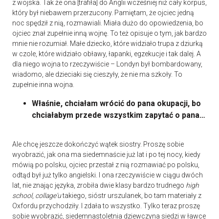
z wojska. Tak że ona [trafiła] do Anglii wcześniej niż cały korpus,
który był niebawem przerzucony. Pamiętam, że ojciec jedną
noc spędził z nią, rozmawiali. Miała dużo do opowiedzenia, bo
ojciec znał zupełnie inną wojnę. To też opisuje o tym, jak bardzo
mnie nie rozumiał. Małe dziecko, które widziało trupa z dziurką
w czole, które widziało obławy, łapanki, egzekucje i tak dalej. A
dla niego wojna to rzeczywiście – Londyn był bombardowany,
wiadomo, ale dzieciaki się cieszyły, że nie ma szkoły. To
zupełnie inna wojna.
Właśnie, chciałam wrócić do pana okupacji, bo
chciałabym przede wszystkim zapytać o pana…
Ale chcę jeszcze dokończyć wątek siostry. Proszę sobie
wyobrazić, jak ona ma siedemnaście już lat i po tej nocy, kiedy
mówią po polsku, ojciec przestał z nią rozmawiać po polsku,
odtąd był już tylko angielski. I ona rzeczywiście w ciągu dwóch
lat, nie znając języka, zrobiła dwie klasy bardzo trudnego
high
school
,
collage'u
takiego, sióstr urszulanek, bo tam materiały z
Oxfordu przychodziły. I zdała to wszystko. Tylko teraz proszę
sobie wyobrazić, siedemnastoletnia dziewczyna siedzi w ławce