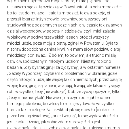
wśród nich najmłodsza moja siostra, miała piętnaście lat,
niebawem będzie łączniczką w Powstaniu. A ta cała młodzież –
bo to jest dojmujące – cała ta młodzież, te dwa pokoje, ci
przyszli lekarze, inżynierowie, prawnicy, bo wszyscy oni
studiowali na podziemnych uczelniach, a w czasie tak zwanych
dzisiaj weekendów, w sobotę, niedzielę ćwiczyli, mieli zajęcia
wojskowe w podwarszawskich lasach, otóż ci wszyscy
młodzi ludzie, poza moją siostrą, zginęli w Powstaniu. Była to
nieprawdopodobna danina krwi. Nie mam słów podziwu dla tej
młodzieży, ponieważ… Z bólem, to powiem, ale trudno mi się
dziwić współczesnym młodym ludziom. Niestety robiono
badania, „czy byś tak ginął za ojczyznę”, a w ostatnim numerze
„Gazety Wyborczej” czytałem o problemach w Ukrainie, gdzie
część młodych ludzi, ale więcej takich niemłodych, przez całą tę
wojnę trwa, giną, są ranieni, wracają, trwają, ale kilkaset tysięcy
robi wszystko, żeby [nie walczyć]. Dobrze życzą ojczyźnie, tylko
„żeby mnie nie tykali”. Nie wiem, na czym polegał fenomen
tamtego pokolenia, bo wtedy to mi się wydawało wszystko
bardzo takie rozległe. Na przykład jak się mówiło [o okresie
przed I wojną światową] „przed wojną”, to się wydawało, że to
jest epoka. Dzisiaj, jak sobie zdam sprawę, że to jest
dziewiętnaście lat, a ja tych dziewiętnaście lat kolejnych mam za