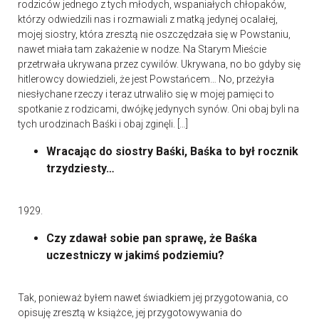
rodziców jednego z tych młodych, wspaniałych chłopaków,
którzy odwiedzili nas i rozmawiali z matką jedynej ocalałej,
mojej siostry, która zresztą nie oszczędzała się w Powstaniu,
nawet miała tam zakażenie w nodze. Na Starym Mieście
przetrwała ukrywana przez cywilów. Ukrywana, no bo gdyby się
hitlerowcy dowiedzieli, że jest Powstańcem… No, przeżyła
niesłychane rzeczy i teraz utrwaliło się w mojej pamięci to
spotkanie z rodzicami, dwójkę jedynych synów. Oni obaj byli na
tych urodzinach Baśki i obaj zginęli. […]
Wracając do siostry Baśki, Baśka to był rocznik
trzydziesty…
1929.
Czy zdawał sobie pan sprawę, że Baśka
uczestniczy w jakimś podziemiu?
Tak, ponieważ byłem nawet świadkiem jej przygotowania, co
opisuję zresztą w książce, jej przygotowywania do