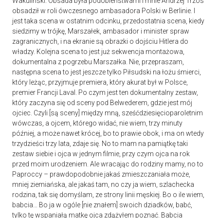
Wakuliński. Obsada była podobieństwami i mnie Andrzej Trzos
obsadził w roli ówczesnego ambasadora Polski w Berlinie. I
jest taka scena w ostatnim odcinku, przedostatnia scena, kiedy
siedzimy w trójkę, Marszałek, ambasador i minister spraw
zagranicznych, i na ekranie są obrazki o dojściu Hitlera do
władzy. Kolejna scena to jest już sekwencja montażowa,
dokumentalna z pogrzebu Marszałka. Nie, przepraszam,
następna scena to jest jeszcze tylko Piłsudski na łożu śmierci,
który leżąc, przyjmuje premiera, który akurat był w Polsce,
premier Francji Laval. Po czym jest ten dokumentalny zestaw,
który zaczyna się od sceny pod Belwederem, gdzie jest mój
ojciec. Czyli [są sceny] między mną, sześćdziesięcioparoletnim
wówczas, a ojcem, którego widać, nie wiem, trzy minuty
później, a może nawet krócej, bo to prawie obok, i ma on wtedy
trzydzieści trzy lata, zdaje się. No to mam na pamiątkę taki
zestaw siebie i ojca w jednym filmie, przy czym ojca na rok
przed moim urodzeniem. Ale wracając do rodziny mamy, no to
Paproccy – prawdopodobnie jakaś zmieszczaniała może,
mniej ziemiańska, ale jakaś tam, no czy ja wiem, szlachecka
rodzina, tak się domyślam, ze strony linii męskiej. Bo o ile wiem,
babcia… Bo ja w ogóle [nie znałem] swoich dziadków, babć,
tylko tę wspaniałą matkę ojca zdążyłem poznać. Babcia