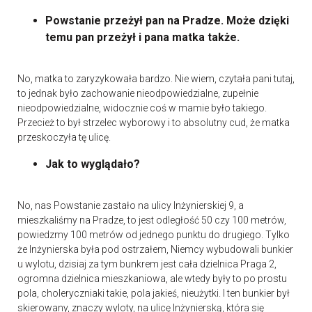
Powstanie przeżył pan na Pradze. Może dzięki
temu pan przeżył i pana matka także.
No, matka to zaryzykowała bardzo. Nie wiem, czytała pani tutaj,
to jednak było zachowanie nieodpowiedzialne, zupełnie
nieodpowiedzialne, widocznie coś w mamie było takiego.
Przecież to był strzelec wyborowy i to absolutny cud, że matka
przeskoczyła tę ulicę.
Jak to wyglądało?
No, nas Powstanie zastało na ulicy Inżynierskiej 9, a
mieszkaliśmy na Pradze, to jest odległość 50 czy 100 metrów,
powiedzmy 100 metrów od jednego punktu do drugiego. Tylko
że Inżynierska była pod ostrzałem, Niemcy wybudowali bunkier
u wylotu, dzisiaj za tym bunkrem jest cała dzielnica Praga 2,
ogromna dzielnica mieszkaniowa, ale wtedy były to po prostu
pola, choleryczniaki takie, pola jakieś, nieużytki. I ten bunkier był
skierowany, znaczy wyloty, na ulicę Inżynierską, która się