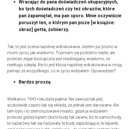
Wracając do pana doświadczeń okupacyjnych,
bo tych doświadczeń czy też obrazów, które
pan zapamiętał, ma pan sporo. Mnie oczywiście
poruszył ten, o którym pan pisze [w książce:
obraz] getta, żołnierzy.
Tak, to jest scena najsilniej wdrukowana. Jestem już późno w
moim życiu, jak wiadomo. Trzymam się podobno nieźle, ale
przecież zegar biologiczny jest nieubłagany, wiadomo, że
niedługo odejdę. Ale to jest klisza najsilniej wdrukowana w moją
pamięć ze wszystkiego, co w życiu widziałem. Opowiedzieć?
Bardzo proszę.
Wielkanoc 1943 roku była piękna. Nie zawsze tak jest,
aczkolwiek często tak się składa, że jednak jest darowana. Ale
tam było i to sterroryzowane miasto, gdzie ja widziałem
przecież gdzieś kątem oka te budy tak zwane, bo te samochody,
te ciężarówy tak się nazywały, te budy zajeżdżające, te łapanki,