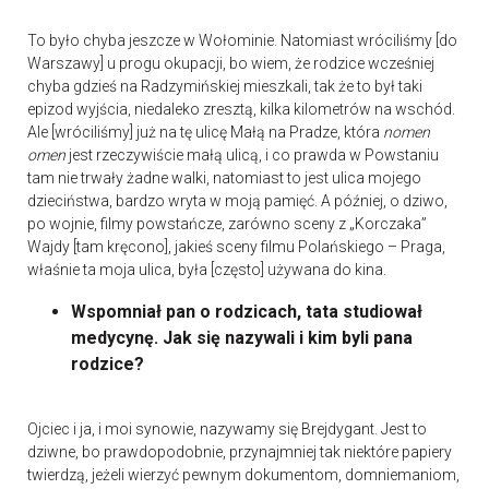
To było chyba jeszcze w Wołominie. Natomiast wróciliśmy [do
Warszawy] u progu okupacji, bo wiem, że rodzice wcześniej
chyba gdzieś na Radzymińskiej mieszkali, tak że to był taki
epizod wyjścia, niedaleko zresztą, kilka kilometrów na wschód.
Ale [wróciliśmy] już na tę ulicę Małą na Pradze, która
nomen
omen
jest rzeczywiście małą ulicą, i co prawda w Powstaniu
tam nie trwały żadne walki, natomiast to jest ulica mojego
dzieciństwa, bardzo wryta w moją pamięć. A później, o dziwo,
po wojnie, filmy powstańcze, zarówno sceny z „Korczaka”
Wajdy [tam kręcono], jakieś sceny filmu Polańskiego – Praga,
właśnie ta moja ulica, była [często] używana do kina.
Wspomniał pan o rodzicach, tata studiował
medycynę. Jak się nazywali i kim byli pana
rodzice?
Ojciec i ja, i moi synowie, nazywamy się Brejdygant. Jest to
dziwne, bo prawdopodobnie, przynajmniej tak niektóre papiery
twierdzą, jeżeli wierzyć pewnym dokumentom, domniemaniom,