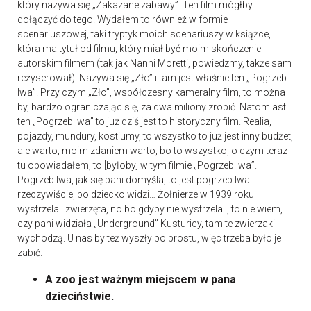
który nazywa się „Zakazane zabawy”. Ten film mógłby
dołączyć do tego. Wydałem to również w formie
scenariuszowej, taki tryptyk moich scenariuszy w książce,
która ma tytuł od filmu, który miał być moim skończenie
autorskim filmem (tak jak Nanni Moretti, powiedzmy, także sam
reżyserował). Nazywa się „Zło” i tam jest właśnie ten „Pogrzeb
lwa”. Przy czym „Zło”, współczesny kameralny film, to można
by, bardzo ograniczając się, za dwa miliony zrobić. Natomiast
ten „Pogrzeb lwa” to już dziś jest to historyczny film. Realia,
pojazdy, mundury, kostiumy, to wszystko to już jest inny budżet,
ale warto, moim zdaniem warto, bo to wszystko, o czym teraz
tu opowiadałem, to [byłoby] w tym filmie „Pogrzeb lwa”.
Pogrzeb lwa, jak się pani domyśla, to jest pogrzeb lwa
rzeczywiście, bo dziecko widzi… Żołnierze w 1939 roku
wystrzelali zwierzęta, no bo gdyby nie wystrzelali, to nie wiem,
czy pani widziała „Underground” Kusturicy, tam te zwierzaki
wychodzą. U nas by też wyszły po prostu, więc trzeba było je
zabić.
A zoo jest ważnym miejscem w pana
dzieciństwie.