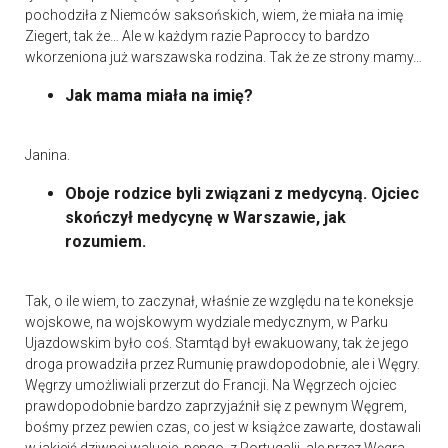
pochodziła z Niemców saksońskich, wiem, że miała na imię
Ziegert, tak że… Ale w każdym razie Paproccy to bardzo
wkorzeniona już warszawska rodzina. Tak że ze strony mamy…
Jak mama miała na imię?
Janina.
Oboje rodzice byli związani z medycyną. Ojciec
skończył medycynę w Warszawie, jak
rozumiem.
Tak, o ile wiem, to zaczynał, właśnie ze względu na te koneksje
wojskowe, na wojskowym wydziale medycznym, w Parku
Ujazdowskim było coś. Stamtąd był ewakuowany, tak że jego
droga prowadziła przez Rumunię prawdopodobnie, ale i Węgry.
Węgrzy umożliwiali przerzut do Francji. Na Węgrzech ojciec
prawdopodobnie bardzo zaprzyjaźnił się z pewnym Węgrem,
bośmy przez pewien czas, co jest w książce zawarte, dostawali