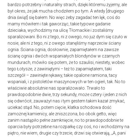
bardzo potrzebny i naturalny strach, dzięki któremu żyjemy, ale
był okres, że jak mucha chodziłem po tym. A wtedy [drugiego
dnia świąt] się bałem. No więc żeby zagadać ten lęk, coś do
mamy mówiłem i tak gaworząc, takie typowe gadanie
dzieciaka, wychodzimy na ulicę Tłomackie i zostaliśmy
sparaliżowani. Bo ni z tego, ni z owego, no już dym się czuło w
nosie, ale ni z tego, ni z owego stanęliśmy naprzeciw ściany
ognia. Ściana ognia, dosłownie, zapamiętałem na zawsze
ścianę ognia i dwóch wspaniałych blondynów w czarnych
mundurach, mówiło się potem, że to szaulisi, niestety, wobec
tego Łotysze, z zawiniętymi – też to zapamiętałem, taki
szczegół – zawinięte rękawy, takie opalone ramiona, tacy
wspaniali, i z pistoletów maszynowych w ten ogień, tak. No to
właściwie absolutnie nas sparaliżowało. Trwało to
prawdopodobnie dwie, trzy sekundy, może cztery i jeden z nich
się odwrócił, zauważył nas i tym gestem takim kazał zmykać,
uciekać stąd. No, potem cięcie, klatka schodowa dość
zamożnej kamienicy, ale zniszczona, bo obok getto, więc
zanim nastąpiło pełne zamknięcie, no to prawdopodobnie te
oparcia były potrzebne na rozpałkę czy coś, no i wchodzimy na
piętro, nie wiem, drugie czy trzecie, drzwi się otwierają, „A, pani