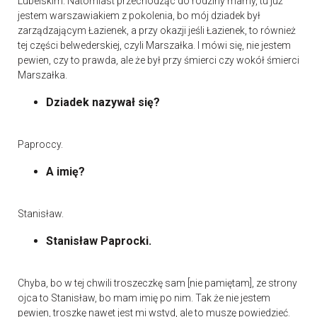
Lubelskim. Natomiast przechodząc do rodziny mamy, tu już
jestem warszawiakiem z pokolenia, bo mój dziadek był
zarządzającym Łazienek, a przy okazji jeśli Łazienek, to również
tej części belwederskiej, czyli Marszałka. I mówi się, nie jestem
pewien, czy to prawda, ale że był przy śmierci czy wokół śmierci
Marszałka.
Dziadek nazywał się?
Paproccy.
A imię?
Stanisław.
Stanisław Paprocki.
Chyba, bo w tej chwili troszeczkę sam [nie pamiętam], ze strony
ojca to Stanisław, bo mam imię po nim. Tak że nie jestem
pewien, troszkę nawet jest mi wstyd, ale to muszę powiedzieć.