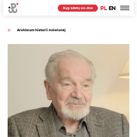
PL
EN
Kup bilety on-line
Archiwum historii mówionej