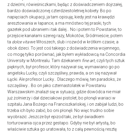
z dziećmi, rówieśniczkami, będąc z doświadczeniem dojrzałej,
bardzo doświadczonej czterdziestoletniej kobiety. Bo po
napięciach okupacji, ja tam opisuję, kiedy jest na krawędzi
aresztowania w łapance, a ma mnóstwo tej praski, tych
gazetek pod ubraniem i tak dalej… No i potem to Powstanie, to
przejście kanałami szereg razy, Mokotów, Śródmieście, potem
ta
dolce vita
we Włoszech, ślub i rozwód w krótkim czasie, a
obok dzieci. To jest coś takiego z doświadczenia wojennego,
co mogę tylko porównać, jak byłem wykładowcą na Concordia
University w Montrealu. Tam dziekanem
fine art
, czyli tych sztuk
pięknych, był profesor, który nazywał się, wymawiano go po
angielsku Lucky, czyli szczęśliwy, prawda, a on się nazywał
Łącki. Ale profesor Lucky… Dlaczego mówię, ten paradoks, że
szczęśliwy… Bo on jako czternastolatek w Powstaniu
Warszawskim znalazł się w sytuacji, gdzie dowódca nie miał
już żołnierzy i dał dzieciakowi pistolet, bo płonęli wariaci w
szpitalu Jana Bożego na Franciszkańskiej, i on zabijał ludzi, bo
trzeba ich było zabić, bo oni płonęli. No więc trudno sobie
wyobrazić. Jeszcze był epizod taki, że był świadkiem
torturowania ojca przez gestapo. Gdyby nie był artystą, bo
właściwie sztuka go uratowała, to z całą pewnością resztę