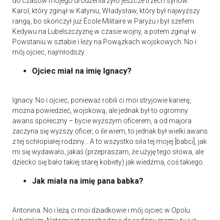
do czasów mojego urodzenia żyło jeszcze trzech synów:
Karol, który zginął w Katyniu, Władysław, który był najwyższy
rangą, bo skończył już École Militaire w Paryżu i był szefem
Kedywu na Lubelszczyznę w czasie wojny, a potem zginął w
Powstaniu w sztabie i leży na Powązkach wojskowych. No i
mój ojciec, najmłodszy.
Ojciec miał na imię Ignacy?
Ignacy. No i ojciec, ponieważ robili ci moi stryjowie karierę,
można powiedzieć, wojskową, ale jednak był to ogromny
awans społeczny – bycie wyższym oficerem, a od majora
zaczyna się wyższy oficer, o ile wiem, to jednak był wielki awans
z tej schłopiałej rodziny… A to wszystko siła tej mojej [babci], jak
mi się wydawało, jakaś (przepraszam, że użyję tego słowa, ale
dziecko się bało takiej starej kobiety) jak wiedźma, coś takiego.
Jak miała na imię pana babka?
Antonina. No i leżą ci moi dziadkowie i mój ojciec w Opolu