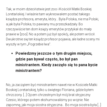
Tak, w moim dzieciństwie jest zoo i Kościół Matki Boskiej
Loretańskiej. I właśnie tam wykreowałem postać takiego
księdza profesora, emeryta, który… Była Polska, nie ma Polski,
a jak była Polska, to pawiany mu przeszkadzały. Bo
rzeczywiście ten dom księży emerytów przytykał do małp
prawie w [zoo]. No a potem już był spokój, ale potem wrócił.
Dwukrotnie się ten ksiądz profesor pojawia, ale ładne sceny mi
wyszły w tym „Pogrzebie lwa”.
Powiedzmy jeszcze o tym drugim miejscu,
gdzie pan bywał często, bo był pan
ministrantem. Kiedy zaczęło się to pana bycie
ministrantem?
No, ja zacząłem być ministrantem nawet nie w Kościele Matki
Boskiej Loretańskiej, tylko u świętego Floriana, gdzie byłem
chrzczony. […] Ojcem chrzestnym był mój brat stryjeczny
Czesio, którego potem ekshumowaliśmy po wojnie. Nie
zapomnę, jak moja siostra stryjeczna… Bo moja siostra była […]