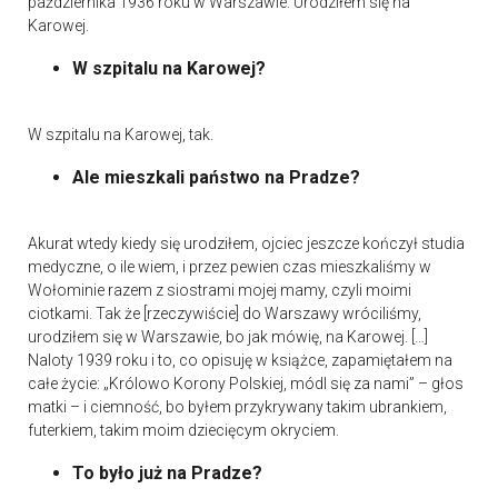
października 1936 roku w Warszawie. Urodziłem się na
Karowej.
W szpitalu na Karowej?
W szpitalu na Karowej, tak.
Ale mieszkali państwo na Pradze?
Akurat wtedy kiedy się urodziłem, ojciec jeszcze kończył studia
medyczne, o ile wiem, i przez pewien czas mieszkaliśmy w
Wołominie razem z siostrami mojej mamy, czyli moimi
ciotkami. Tak że [rzeczywiście] do Warszawy wróciliśmy,
urodziłem się w Warszawie, bo jak mówię, na Karowej. […]
Naloty 1939 roku i to, co opisuję w książce, zapamiętałem na
całe życie: „Królowo Korony Polskiej, módl się za nami” – głos
matki – i ciemność, bo byłem przykrywany takim ubrankiem,
futerkiem, takim moim dziecięcym okryciem.
To było już na Pradze?