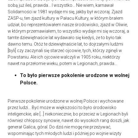
sobą już ileś, prawda… I wszystko… Nie wiem, karnawał
Solidarności w 1981 wydaje mi się, jakby był wczoraj. Zjazd
ZASP-u, ten zjazd kultury w Pałacu Kultury, w którym brałem
udział, bo reprezentowałem nasze środowisko, zjazd w Oliwie,
w którym przemawiałem, to wszystko wydaje mi się wczoraj, a
tamte dziewiętnaście lat wydawało się kiedyś, że to było tak
dawno temu. Otóż te dziewiętnaście lat, to dojrzałymi ludźmi
[byli] czy zaczynali się starzeć ojcowie, tych, którzy zginęli w
Powstaniu. Ale ich ojcowie walczyli w 1905 roku, niektórzy
nawet na przełomie wieku, potem w Legionach, prawda…
To było pierwsze pokolenie urodzone w wolnej
Polsce.
Pierwsze pokolenie urodzone w wolnej Polsce i wychowane
przez ludzi… Być może w większości to było środowisko
inteligenckie, ale […] niekoniecznie, bo przecież w Legionach byli
również chłopscy synowie, nawet do wysokich rang doszli, jak
generał Galica, góral. Do dziś nie mogę nie przeżywać,
wspominając tych młodych ludzi i później po wojnie wizyty