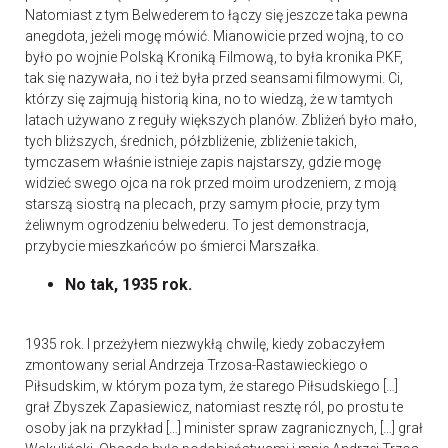
Natomiast z tym Belwederem to łączy się jeszcze taka pewna
anegdota, jeżeli mogę mówić. Mianowicie przed wojną, to co
było po wojnie Polską Kroniką Filmową, to była kronika PKF,
tak się nazywała, no i też była przed seansami filmowymi. Ci,
którzy się zajmują historią kina, no to wiedzą, że w tamtych
latach używano z reguły większych planów. Zbliżeń było mało,
tych bliższych, średnich, półzbliżenie, zbliżenie takich,
tymczasem właśnie istnieje zapis najstarszy, gdzie mogę
widzieć swego ojca na rok przed moim urodzeniem, z moją
starszą siostrą na plecach, przy samym płocie, przy tym
żeliwnym ogrodzeniu belwederu. To jest demonstracja,
przybycie mieszkańców po śmierci Marszałka.
No tak, 1935 rok.
1935 rok. I przeżyłem niezwykłą chwilę, kiedy zobaczyłem
zmontowany serial Andrzeja Trzosa-Rastawieckiego o
Piłsudskim, w którym poza tym, że starego Piłsudskiego […]
grał Zbyszek Zapasiewicz, natomiast resztę ról, po prostu te
osoby jak na przykład […] minister spraw zagranicznych, […] grał