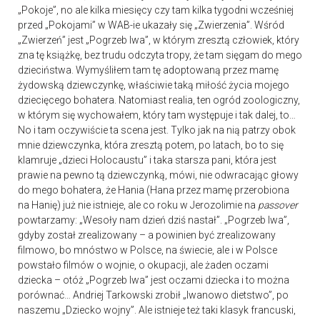
„Pokoje”, no ale kilka miesięcy czy tam kilka tygodni wcześniej
przed „Pokojami” w WAB-ie ukazały się „Zwierzenia”. Wśród
„Zwierzeń” jest „Pogrzeb lwa”, w którym zresztą człowiek, który
zna tę książkę, bez trudu odczyta tropy, że tam sięgam do mego
dzieciństwa. Wymyśliłem tam tę adoptowaną przez mamę
żydowską dziewczynkę, właściwie taką miłość życia mojego
dziecięcego bohatera. Natomiast realia, ten ogród zoologiczny,
w którym się wychowałem, który tam występuje i tak dalej, to…
No i tam oczywiście ta scena jest. Tylko jak na nią patrzy obok
mnie dziewczynka, która zresztą potem, po latach, bo to się
klamruje „dzieci Holocaustu” i taka starsza pani, która jest
prawie na pewno tą dziewczynką, mówi, nie odwracając głowy
do mego bohatera, że Hania (Hana przez mamę przerobiona
na Hanię) już nie istnieje, ale co roku w Jerozolimie na
passover
powtarzamy: „Wesoły nam dzień dziś nastał”. „Pogrzeb lwa”,
gdyby został zrealizowany – a powinien być zrealizowany
filmowo, bo mnóstwo w Polsce, na świecie, ale i w Polsce
powstało filmów o wojnie, o okupacji, ale żaden oczami
dziecka – otóż „Pogrzeb lwa” jest oczami dziecka i to można
porównać… Andriej Tarkowski zrobił „Iwanowo dietstwo”, po
naszemu „Dziecko wojny”. Ale istnieje też taki klasyk francuski,