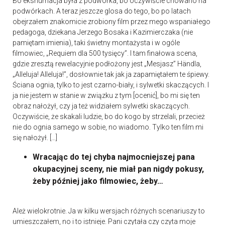
Bo ekshumacja była z podwórka, bo oczywiście chowano na
podwórkach. A teraz jeszcze glosa do tego, bo po latach
obejrzałem znakomicie zrobiony film przez mego wspaniałego
pedagoga, dziekana Jerzego Bosaka i Kazimierczaka (nie
pamiętam imienia), taki świetny montażysta i w ogóle
filmowiec, „Requiem dla 500 tysięcy”. I tam finałowa scena,
gdzie zresztą rewelacyjnie podłożony jest „Mesjasz” Händla,
„Alleluja! Alleluja!”, dosłownie tak jak ja zapamiętałem te śpiewy.
Ściana ognia, tylko to jest czarno-biały, i sylwetki skaczących. I
ja nie jestem w stanie w związku z tym [ocenić], bo mi się ten
obraz nałożył, czy ja też widziałem sylwetki skaczących.
Oczywiście, że skakali ludzie, bo do kogo by strzelali, przecież
nie do ognia samego w sobie, no wiadomo. Tylko ten film mi
się nałożył. […]
Wracając do tej chyba najmocniejszej pana
okupacyjnej sceny, nie miał pan nigdy pokusy,
żeby później jako filmowiec, żeby…
Ależ wielokrotnie. Ja w kilku wersjach różnych scenariuszy to
umieszczałem, no i to istnieje. Pani czytała czy czyta moje