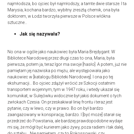
najmłodsza, bo ojciec był najmłodszy, a tamte dwie starsze. I ta
Marysia, kochana bardzo, wybitny zresztą chemik, ona była
doktorem, w Łodzi tworzyła pierwsze w Polsce włókna
sztuczne…
Jak się nazywała?
No ona w ogóle jako naukowiec była Maria Brejdygant. W
Bibliotece Narodowej przez długi czas to ona, Maria, była
pierwsza, potem ja, teraz Igor ma swoje [hasło]. A potem, już nie
pamiętam jej nazwiska po mężu, ale występowała jako
naukowiec w [katalogu Biblioteki Narodowej]. I ona po tej
ekshumacji… Bo ojciec zdążył wrócić ze Szkocji ostatnim
transportem wojennym, tym w 1947 roku, i wtedy ukazał się
komunikat, w Sulejówku widocznie był jakiś dokument o tych
zwłokach Czesia. On przeskakiwał linię frontu i teraz jest
pytanie, czy w lewo, czy w prawo. Bo on był bardzo
zaangażowany w konspirację, bardzo. I [być może] starał się
przedrzeć do Powstania, ale bardziej prawdopodobne wydaje
mi się, że mógł być kurierem jako żywy, poza radiem i tak dalej,
do sztabu… Nie pamiętam, czy to Rokossowski, czy