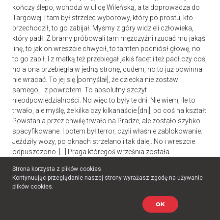
kończy ślepo, wchodzi w ulicę Wileńską, a ta doprowadza do
Targowej. I tam był strzelec wyborowy, który po prostu, kto
przechodził, to go zabijał. Myśmy z góry widzieli człowieka,
który padł. Z bramy próbowali tam mężczyźni rzucać mu jakąś
linę, to jak on wreszcie chwycił, to tamten podniósł głowę, no
to go zabił. I z matką też przebiegał jakiś facet i też padł czy coś,
no a ona przebiegła w jedną stronę, cudem, no to już powinna
nie wracać. To jej się [pomyślał], że dziecka nie zostawi
samego, i z powrotem. To absolutny szczyt
nieodpowiedzialności. No więc to były te dni. Nie wiem, ile to
trwało, ale myślę, że kilka czy kilkanaście [dni], bo coś na kształt
Powstania przez chwilę trwało na Pradze, ale zostało szybko
spacyfikowane. I potem był terror, czyli właśnie zablokowanie.
Jeździły wozy, po oknach strzelano i tak dalej. No i wreszcie
odpuszczono. […] Praga któregoś września została
wyzwolona. No, wyzwolona, bo weszli jednak polscy żołnierze,
Strona korzysta z plików cookies.
prawda. Opisuję wzruszającą scenę, moim zdaniem, bo taka u
Kontynuując przeglądanie naszej strony wyrażasz zgodę na używanie
mnie ona została [w pamięci]. Ten chłopiec dopiero co pewno
plików cookies.
zmobilizowany gdzieś tam w Białej Podlaskiej czy [gdzieś], ale
wojak, w mundurze, pewno zginął niebawem, przekraczając
OK
Wisłę. Otóż to [było] kilkanaście dni potem… Potem to co było,