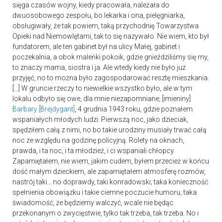
sięga czasów wojny, kiedy pracowała, należała do
dwuosobowego zespołu, bo lekarka i ona, pielęgniarka,
obsługiwały, że tak powiem, taką przychodnię Towarzystwa
Opieki nad Niemowlętami, tak to się nazywało. Nie wiem, kto był
fundatorem, ale ten gabinet był na ulicy Małej, gabinet i
poczekalnia, a obok maleńki pokoik, gdzie gnieździliśmy się my,
to znaczy mama, siostra i ja. Ale wtedy kiedy nie było już
przyjęć, no to można było zagospodarować resztę mieszkania.
[…] W gruncie rzeczy to niewielkie wszystko było, ale w tym
lokalu odbyło się owe, dla mnie niezapomniane, [imieniny]
Barbary [Brejdygant]
, 4 grudnia 1943 roku, gdzie poznałem
wspaniałych młodych ludzi. Pierwszą noc, jako dzieciak,
spędziłem całą z nimi, no bo takie urodziny musiały trwać całą
noc ze względu na godzinę policyjną. Rolety na oknach,
prawda, i ta noc, i ta młodzież, i ci wspaniali chłopcy.
Zapamiętałem, nie wiem, jakim cudem, byłem przecież w końcu
dość małym dzieckiem, ale zapamiętałem atmosferę rozmów,
nastrój taki… no doprawdy, taki konradowski; taka konieczność
spełnienia obowiązku i takie ciemne poczucie humoru, taka
świadomość, że będziemy walczyć, wcale nie będąc
przekonanym o zwycięstwie, tylko tak trzeba, tak trzeba. No i