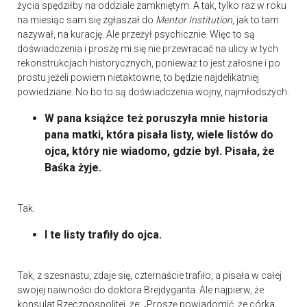
życia spędziłby na oddziale zamkniętym. A tak, tylko raz w roku
na miesiąc sam się zgłaszał do
Mentor Institution
, jak to tam
nazywał, na kurację. Ale przeżył psychicznie. Więc to są
doświadczenia i proszę mi się nie przewracać na ulicy w tych
rekonstrukcjach historycznych, ponieważ to jest żałosne i po
prostu jeżeli powiem nietaktowne, to będzie najdelikatniej
powiedziane. No bo to są doświadczenia wojny, najmłodszych.
W pana książce też poruszyła mnie historia
pana matki, która pisała listy, wiele listów do
ojca, który nie wiadomo, gdzie był. Pisała, że
Baśka żyje.
Tak.
I te listy trafiły do ojca.
Tak, z szesnastu, zdaje się, czternaście trafiło, a pisała w całej
swojej naiwności do doktora Brejdyganta. Ale najpierw, że
konsulat Rzeczpospolitej, że: „Proszę powiadomić, że córka