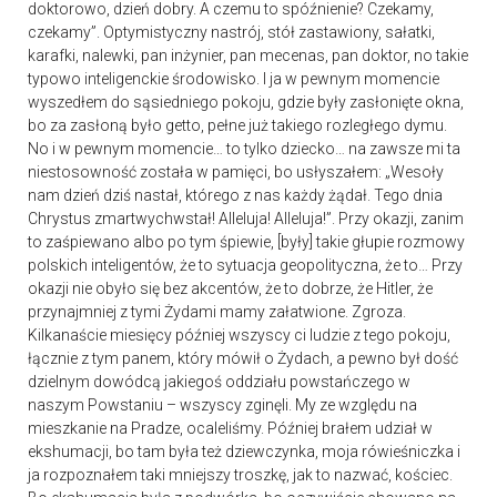
doktorowo, dzień dobry. A czemu to spóźnienie? Czekamy,
czekamy”. Optymistyczny nastrój, stół zastawiony, sałatki,
karafki, nalewki, pan inżynier, pan mecenas, pan doktor, no takie
typowo inteligenckie środowisko. I ja w pewnym momencie
wyszedłem do sąsiedniego pokoju, gdzie były zasłonięte okna,
bo za zasłoną było getto, pełne już takiego rozległego dymu.
No i w pewnym momencie… to tylko dziecko… na zawsze mi ta
niestosowność została w pamięci, bo usłyszałem: „Wesoły
nam dzień dziś nastał, którego z nas każdy żądał. Tego dnia
Chrystus zmartwychwstał! Alleluja! Alleluja!”. Przy okazji, zanim
to zaśpiewano albo po tym śpiewie, [były] takie głupie rozmowy
polskich inteligentów, że to sytuacja geopolityczna, że to… Przy
okazji nie obyło się bez akcentów, że to dobrze, że Hitler, że
przynajmniej z tymi Żydami mamy załatwione. Zgroza.
Kilkanaście miesięcy później wszyscy ci ludzie z tego pokoju,
łącznie z tym panem, który mówił o Żydach, a pewno był dość
dzielnym dowódcą jakiegoś oddziału powstańczego w
naszym Powstaniu – wszyscy zginęli. My ze względu na
mieszkanie na Pradze, ocaleliśmy. Później brałem udział w
ekshumacji, bo tam była też dziewczynka, moja rówieśniczka i
ja rozpoznałem taki mniejszy troszkę, jak to nazwać, kościec.