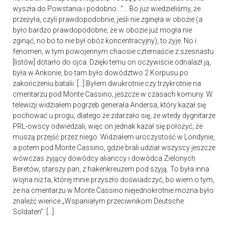
wyszła do Powstania i podobno…”… Bo już wiedzieliśmy, że
przeżyła, czyli prawdopodobnie, jeśli nie zginęła w obozie (a
było bardzo prawdopodobne, że w obozie już mogła nie
zginąć, no bo to nie był obóz koncentracyjny), to żyje. No i
fenomen, w tym powojennym chaosie czternaście z szesnastu
[listów] dotarło do ojca. Dzięki temu on oczywiście odnalazł ją,
była w Ankonie, bo tam było dowództwo 2 Korpusu po
zakończeniu batalii. […] Byłem dwukrotnie czy trzykrotnie na
cmentarzu pod Monte Cassino, jeszcze w czasach komuny. W
telewizji widziałem pogrzeb generała Andersa, który kazał się
pochować u progu, dlatego że zdarzało się, że wtedy dygnitarze
PRL-owscy odwiedzali, więc on jednak kazał się położyć, że
muszą przejść przez niego. Widziałem uroczystość w Londynie,
a potem pod Monte Cassino, gdzie brali udział wszyscy jeszcze
wówczas żyjący dowódcy alianccy i dowódca Zielonych
Beretów, starszy pan, z hakenkreuzem pod szyją. To była inna
wojna niż ta, której mnie przyszło doświadczyć, bo wiem o tym,
że na cmentarzu w Monte Cassino niejednokrotnie można było
znaleźć wieńce „Wspaniałym przeciwnikom Deutsche
Soldaten”. […]