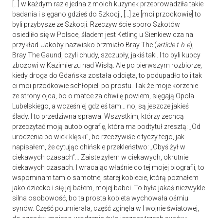
[…] w każdym razie jedna z moich kuzynek przeprowadziła takie
badania i sięgano gdzieś do Szkocji, […] że [moi przodkowie] to
byli przybysze ze Szkocji. Rzeczywiście sporo Szkotów
osiedliło się w Polsce, śladem jest Ketling u Sienkiewicza na
przykład. Jakoby nazwisko brzmiało Bray The (
article t-h-e
),
Bray The Gaund, czyli chudy, szczupły, jakiś taki. I to byli kupcy
zbożowi w Kazimierzu nad Wisłą. Ale po pierwszym rozbiorze,
kiedy droga do Gdańska została odcięta, to podupadło to i tak
ci moi przodkowie schłopieli po prostu. Tak że moje korzenie
ze strony ojca, bo o matce za chwilę powiem, sięgają Opola
Lubelskiego, a wcześniej gdzieś tam… no, są jeszcze jakieś
ślady. I to przedziwna sprawa. Wszystkim, którzy zechcą
przeczytać moją autobiografię, która ma podtytuł zresztą: „Od
urodzenia po wiek klęski”, bo rzeczywiście tyczy tego, jak
napisałem, że cytując chińskie przekleństwo: „Obyś żył w
ciekawych czasach”… Zaiste żyłem w ciekawych, okrutnie
ciekawych czasach. I wracając właśnie do tej mojej biografii, to
wspominam tam o samotnej starej kobiecie, którą poznałem
jako dziecko i się jej bałem, mojej babci. To była jakaś niezwykle
silna osobowość, bo ta prosta kobieta wychowała ośmiu
synów. Część poumierała, część zginęła w I wojnie światowej,