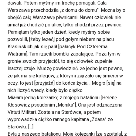
dawali. Potem myśmy im trochę pomagali. Cała
Warszawa przechodziła „z domu do domu”. Można było
obejść całą Warszawę piwnicami. Nawet człowiek nie
umiał już chodzić po ulicy, tylko chodził przez piwnice.
Pamiętam tylko jeden dzień, kiedy myśmy sobie
pozwolili, [żeby leżeć] pod gołym niebem na placu
Krasińskich jak się palił [pałacyk Pod Czterema
Wiatrami]. Tam rzucili bombki zapalające. Poza tym w
gronie swoich przyjaciół, to się człowiek zupełnie
inaczej czuje. Muszę powiedzieć, że jedno jest pewne,
że jak ma się kolegów, z którymi zajrzało się śmierci w
oczy, to jest [przyjaźń] do końca życia… Mogło [się] na
nich liczyć wtedy, kiedy było ciężko.
Miałam jedną koleżankę z mojego batalionu [Helenę
Kłosowicz pseudonim „Monika”]. Ona jest odznaczona
Virtuti Militari. Została na Starówce, a potem
wyprowadziła ciężko rannego kapitana „Zdana” ze
Starówki. [...]
Była z naszego batalionu. Moje koleżanki [ze szpitala], z