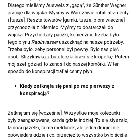
Dlatego mieliśmy Ausweis z „gapą”, że Günther Wagner
pracuje dla wojska. Myśmy w Warszawie robili atramenty
i [tusze]. Reszta towarów [gumki, tusze, pióra wieczne]
przychodziła z Niemiec. Myśmy to dostarczali do
wojska. Przychodziły paczki, koniecznie trzeba było
tego płynu
Radirwasser
uszczknąć na nasze potrzeby.
Trzeba było, żeby personel był pewny. Było nas pięć
osób. Strzykawką z buteleczki brało się kropelkę. Potem
mój szef gdzieś to zanosił do naszej komórki. W ten
sposób do konspiracji trafiał cenny płyn.
Kiedy zetknęła się pani po raz pierwszy z
konspiracją?
Zetknęłam się [wcześnie]. Wszystkie moje koleżanki
były zaangażowane, każda gdzie indziej. To się słyszało,
ta nosi gazetki, ta ma meldunek, ale jedna drugiej nie
opowiadała gdzie i co, przecież to wszystko było ściśle