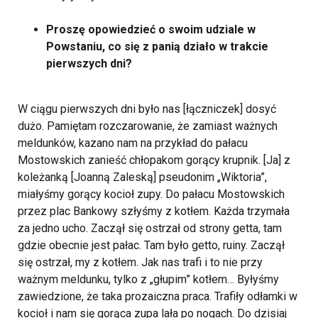
Proszę opowiedzieć o swoim udziale w
Powstaniu, co się z panią działo w trakcie
pierwszych dni?
W ciągu pierwszych dni było nas [łączniczek] dosyć
dużo. Pamiętam rozczarowanie, że zamiast ważnych
meldunków, kazano nam na przykład do pałacu
Mostowskich zanieść chłopakom gorący krupnik.
[Ja] z
koleżanką [Joanną Zaleską] pseudonim „Wiktoria”,
miałyśmy gorący kocioł zupy. Do pałacu Mostowskich
przez plac Bankowy szłyśmy z kotłem. Każda trzymała
za jedno ucho. Zaczął się ostrzał od strony getta, tam
gdzie obecnie jest pałac. Tam było getto, ruiny. Zaczął
się ostrzał, my z kotłem. Jak nas trafi i to nie przy
ważnym meldunku, tylko z „głupim” kotłem… Byłyśmy
zawiedzione, że taka prozaiczna praca. Trafiły odłamki w
kocioł i nam się gorąca zupa lała po nogach. Do dzisiaj