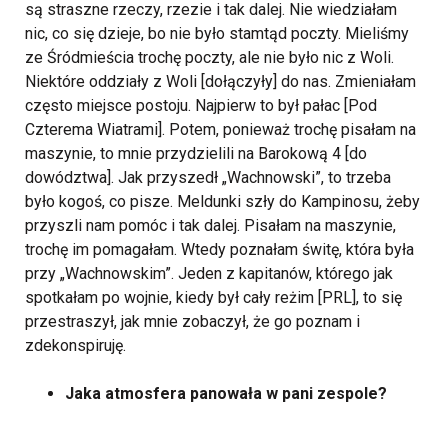
są straszne rzeczy, rzezie i tak dalej. Nie wiedziałam
nic, co się dzieje, bo nie było stamtąd poczty. Mieliśmy
ze Śródmieścia trochę poczty, ale nie było nic z Woli.
Niektóre oddziały z Woli [dołączyły] do nas. Zmieniałam
często miejsce postoju. Najpierw to był pałac [Pod
Czterema Wiatrami]. Potem, ponieważ trochę pisałam na
maszynie, to mnie przydzielili na Barokową 4 [do
dowództwa]. Jak przyszedł „Wachnowski”, to trzeba
było kogoś, co pisze. Meldunki szły do Kampinosu, żeby
przyszli nam pomóc i tak dalej. Pisałam na maszynie,
trochę im pomagałam. Wtedy poznałam świtę, która była
przy „Wachnowskim”. Jeden z kapitanów, którego jak
spotkałam po wojnie, kiedy był cały reżim [PRL], to się
przestraszył, jak mnie zobaczył, że go poznam i
zdekonspiruję.
Jaka atmosfera panowała w pani zespole?