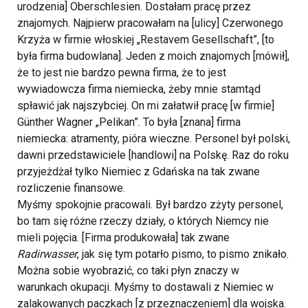
urodzenia] Oberschlesien. Dostałam pracę przez
znajomych. Najpierw pracowałam na [ulicy] Czerwonego
Krzyża w firmie włoskiej „Restavem Gesellschaft”, [to
była firma budowlana]. Jeden z moich znajomych [mówił],
że to jest nie bardzo pewna firma, że to jest
wywiadowcza firma niemiecka, żeby mnie stamtąd
spławić jak najszybciej. On mi załatwił pracę [w firmie]
Günther Wagner „Pelikan”. To była [znana] firma
niemiecka: atramenty, pióra wieczne. Personel był polski,
dawni przedstawiciele [handlowi] na Polskę. Raz do roku
przyjeżdżał tylko Niemiec z Gdańska na tak zwane
rozliczenie finansowe.
Myśmy spokojnie pracowali. Był bardzo zżyty personel,
bo tam się różne rzeczy działy, o których Niemcy nie
mieli pojęcia. [Firma produkowała] tak zwane
Radirwasser
, jak się tym potarło pismo, to pismo znikało.
Można sobie wyobrazić, co taki płyn znaczy w
warunkach okupacji. Myśmy to dostawali z Niemiec w
zalakowanych paczkach [z przeznaczeniem] dla wojska.