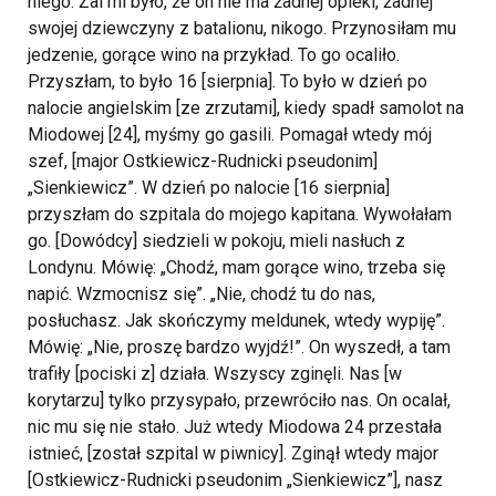
niego. Żal mi było, że on nie ma żadnej opieki, żadnej
swojej dziewczyny z batalionu, nikogo. Przynosiłam mu
jedzenie, gorące wino na przykład. To go ocaliło.
Przyszłam, to było 16 [sierpnia]. To było w dzień po
nalocie angielskim [ze zrzutami], kiedy spadł samolot na
Miodowej [24], myśmy go gasili. Pomagał wtedy mój
szef, [major Ostkiewicz-Rudnicki pseudonim]
„Sienkiewicz”. W dzień po nalocie [16 sierpnia]
przyszłam do szpitala do mojego kapitana. Wywołałam
go. [Dowódcy] siedzieli w pokoju, mieli nasłuch z
Londynu. Mówię: „Chodź, mam gorące wino, trzeba się
napić. Wzmocnisz się”. „Nie, chodź tu do nas,
posłuchasz. Jak skończymy meldunek, wtedy wypiję”.
Mówię: „Nie, proszę bardzo wyjdź!”. On wyszedł, a tam
trafiły [pociski z] działa. Wszyscy zginęli. Nas [w
korytarzu] tylko przysypało, przewróciło nas. On ocalał,
nic mu się nie stało. Już wtedy Miodowa 24 przestała
istnieć, [został szpital w piwnicy]. Zginął wtedy major
[Ostkiewicz-Rudnicki pseudonim „Sienkiewicz”], nasz