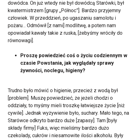
dowódca. On już wtedy nie był dowódcą Starówki, był
kwatermistrzem [grupy „Północ”]. Bardzo przyjemny
człowiek. W przeddzień, po ugaszaniu samolotu i
pożaru… Odmówił [z nami] modlitwę, a potem nam
opowiadał kawały takie z ruska, [żebyśmy wróciły do
równowagi].
Proszę powiedzieć coś o życiu codziennym w
czasie Powstania, jak wyglądały sprawy
żywności, noclegu, higieny?
Trudno było mówić o higienie, przecież z wodą był
[problem].
Muszę powiedzieć, że jeżeli chodzi o
oddziały, to myśmy mieli troszkę łatwiejsze życie [niż
cywile]. Jednak wyżywienie było, suchary. Mało tego, na
Starówce odkryto bardzo duże [zapasy]. Tam [były
składy firmy] Fuks, więc mieliśmy bardzo dużo
czekolady, cukrów i niesamowite ilości alkoholu. Były