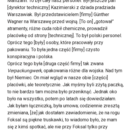
Mahlzahn. To był cały nasz personel. Był jeszcze pan
[dyrektor techniczny] Kazimierski z dziada pradziada
Warszawiak. Był przedstawicielem [firmy] Günther
Wagner na Warszawę przed wojną. [To on] „gotował”
atramenty, różne cuda robił chemiczne, prowadził
placówkę od strony [technicznej]. To był polski personel.
Oprócz tego [były] osoby, które pracowały przy
pakowaniu. To była jedna część [firmy] czysto
konspiracyjna i polska.
Oprócz tego była [druga część firmy] tak zwana
Verpackungwerk
, opakowania różne dla wojska. Nad tym
był Niemiec. On miał wgląd w nasze obie [części]
placówki, ale teoretycznie. Jak myśmy byli zżytą paczką,
to nie bardzo tam można było przeniknąć. Jednak oko
było na wszystko, potem po latach się dowiedziałam.
Jak byłam łączniczką, była umowa; codziennie zresztą
zmieniana, [że] jak dostałam zawiadomienie, że na rogu
Foksal są piękne truskawki, to wiadomo było, że mam
się z kimś spotkać, ale nie przy Foksal tylko przy