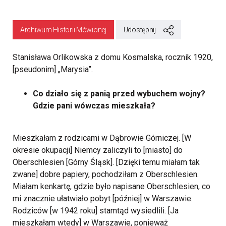
Archiwum Historii Mówionej
Udostępnij
Stanisława Orlikowska z domu Kosmalska, rocznik 1920,
[pseudonim] „Marysia”.
Co działo się z panią przed wybuchem wojny?
Gdzie pani wówczas mieszkała?
Mieszkałam z rodzicami w Dąbrowie Górniczej. [W
okresie okupacji] Niemcy zaliczyli to [miasto] do
Oberschlesien [Górny Śląsk]. [Dzięki temu miałam tak
zwane] dobre papiery, pochodziłam z Oberschlesien.
Miałam kenkartę, gdzie było napisane Oberschlesien, co
mi znacznie ułatwiało pobyt [później] w Warszawie.
Rodziców [w 1942 roku] stamtąd wysiedlili. [Ja
mieszkałam wtedy] w Warszawie, ponieważ