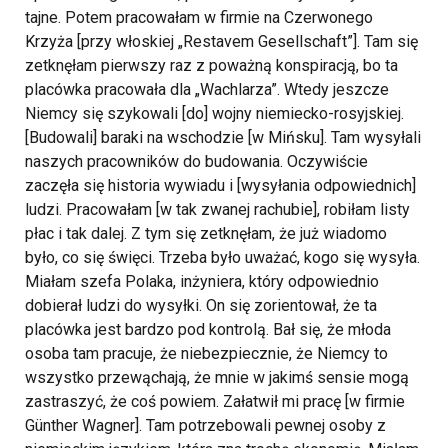
tajne. Potem pracowałam w firmie na Czerwonego
Krzyża [przy włoskiej „Restavem Gesellschaft”]. Tam się
zetknęłam pierwszy raz z poważną konspiracją, bo ta
placówka pracowała dla „Wachlarza”. Wtedy jeszcze
Niemcy się szykowali [do] wojny niemiecko-rosyjskiej.
[Budowali] baraki na wschodzie [w Mińsku]. Tam wysyłali
naszych pracowników do budowania. Oczywiście
zaczęła się historia wywiadu i [wysyłania odpowiednich]
ludzi. Pracowałam [w tak zwanej rachubie], robiłam listy
płac i tak dalej. Z tym się zetknęłam, że już wiadomo
było, co się święci. Trzeba było uważać, kogo się wysyła.
Miałam szefa Polaka, inżyniera, który odpowiednio
dobierał ludzi do wysyłki. On się zorientował, że ta
placówka jest bardzo pod kontrolą. Bał się, że młoda
osoba tam pracuje, że niebezpiecznie, że Niemcy to
wszystko przewąchają, że mnie w jakimś sensie mogą
zastraszyć, że coś powiem. Załatwił mi pracę [w firmie
Günther Wagner]. Tam potrzebowali pewnej osoby z