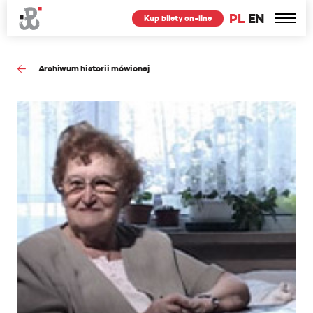
PL
EN
Kup bilety on-line
Archiwum historii mówionej