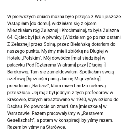
W pierwszych dniach można było przejść z Woli jeszcze.
Wstąpiłam [do domu], widziałam się z ojcem.
Mieszkałam róg Żelaznej i Krochmalnej, to była Żelazna
64. Ojciec był już w piwnicy. [Widziałam go po raz ostatni.
Z Żelaznej] przez Solną, przez Bielańską dotarłam do
naszego punktu. Myśmy mieli zbiórkę na Długiej w
Hotelu „Polskim”. Mój dowódca [miał siedzibę] w
pałacyku Pod [Czterema Wiatrami] przy [Długiej i]
Barokowej. Tam się zameldowałam. Spotkałam swoją
szefową [łączności panią Janinę Miączyńską]
pseudonim „Barbara”, która miała bardzo ciekawą
przeszłość. Jej mąż był jednym z tych profesorów w
Krakowie, których aresztowano w 1940, wywieziono do
Dachau. Po powrocie on zmarł. Ona [mieszkała] w
Warszawie. Razem pracowałyśmy w „Restavem
Gesellschaft”, a potem w konspiracji byłyśmy razem.
Razem byłyśmy na Starówce.