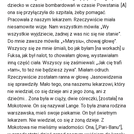
dziecko w czasie bombardowań w czasie Powstania. [A]
ona się przyłączyła do szpitala, żeby pomagać.
Pracowała z naszym lekarzem. Rzeczywiście miała
niesamowite wizje. Nam wszystkim mówiła: „Wy
wszystkie wyjdziecie, żadnej z was nic się nie stanie”.
Do mnie zawsze mówiła: „»Marysiu«, chowaj głowę”.
Wszyscy się ze mnie śmiali, bo jak byłam [na workach] u
Fuksa, jak był nalot, to chowałam głowę, wystawiałam
inną część ciała. Wszyscy się zaśmiewali: „Jak cię trafi
»tam«, to też nie będziesz żywa”. Miałam odruch.
Rzeczywiście zostałam ranna w głowę. Jasnowidzenia
się sprawdziły. Mało tego, ona naszemu lekarzowi, który
nie wiedział, co się dzieje ani z jego żoną, ani z
dziećmi… Żona była w ciąży, dwie córeczki, [została] na
Mokotowie. On się nazywał Lange. To była znana rodzina
warszawska, mieli swoje piekarnie. On był świetnym
lekarzem. Nie wiedział, co się z żoną dzieje. Z
Mokotowa nie mieliśmy wiadomości. Ona, [„Pari-Banu”],