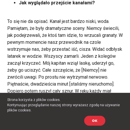
Jak wyglądało przejście kanałami?
To się nie da opisać. Kanał jest bardzo niski, woda.
Pamiętam, że były dramatyczne sceny. Niemcy świecili,
jak podejrzewali, że ktoś tam idzie, to wrzucali granaty. W
pewnym momencie nasz przewodnik na czole
wstrzymuje nas, żeby przestać iść, cisza. Widać odbłysk
latarek w wodzie. Wszyscy zamarli. Jeden z kolegów
zaczął krzyczeć. Mój kapitan wziął laskę, uderzył go,
żeby go uciszyć. Całe szczęście, że [Niemcy] nie
zwrócili uwagi. Po prostu nie wytrzymał nerwowo.
Piętnaście, dwadzieścia minut [staliśmy nieruchomo].
Dopiero potem ruszył cały sznur. W ręku każdy miał
kawałek sznura. Myśmy się trzymali sznura, żeby się nie
Strona korzysta z plików cookies.
zgubić.
Kontynuując przeglądanie naszej strony wyrażasz zgodę na używanie
plików cookies.
Ile osób szło?
OK