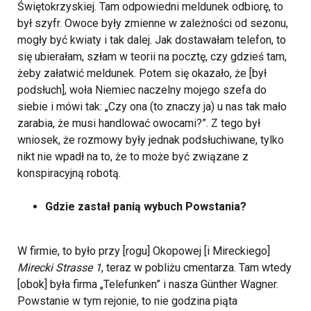
Świętokrzyskiej. Tam odpowiedni meldunek odbiorę, to
był szyfr. Owoce były zmienne w zależności od sezonu,
mogły być kwiaty i tak dalej. Jak dostawałam telefon, to
się ubierałam, szłam w teorii na pocztę, czy gdzieś tam,
żeby załatwić meldunek. Potem się okazało, że [był
podsłuch], woła Niemiec naczelny mojego szefa do
siebie i mówi tak: „Czy ona (to znaczy ja) u nas tak mało
zarabia, że musi handlować owocami?”. Z tego był
wniosek, że rozmowy były jednak podsłuchiwane, tylko
nikt nie wpadł na to, że to może być związane z
konspiracyjną robotą.
Gdzie zastał panią wybuch Powstania?
W firmie, to było przy [rogu] Okopowej [i Mireckiego]
Mirecki Strasse 1
, teraz w pobliżu cmentarza. Tam wtedy
[obok] była firma „Telefunken” i nasza Günther Wagner.
Powstanie w tym rejonie, to nie godzina piąta