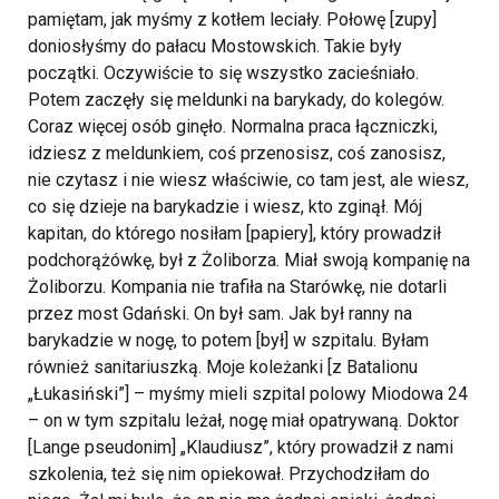
pamiętam, jak myśmy z kotłem leciały. Połowę [zupy]
doniosłyśmy do pałacu Mostowskich. Takie były
początki. Oczywiście to się wszystko zacieśniało.
Potem zaczęły się meldunki na barykady, do kolegów.
Coraz więcej osób ginęło. Normalna praca łączniczki,
idziesz z meldunkiem, coś przenosisz, coś zanosisz,
nie czytasz i nie wiesz właściwie, co tam jest, ale wiesz,
co się dzieje na barykadzie i wiesz, kto zginął. Mój
kapitan, do którego nosiłam [papiery], który prowadził
podchorążówkę, był z Żoliborza. Miał swoją kompanię na
Żoliborzu. Kompania nie trafiła na Starówkę, nie dotarli
przez most Gdański. On był sam. Jak był ranny na
barykadzie w nogę, to potem [był] w szpitalu. Byłam
również sanitariuszką. Moje koleżanki [z Batalionu
„Łukasiński”] – myśmy mieli szpital polowy Miodowa 24
– on w tym szpitalu leżał, nogę miał opatrywaną. Doktor
[Lange pseudonim] „Klaudiusz”, który prowadził z nami
szkolenia, też się nim opiekował. Przychodziłam do