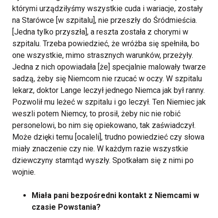
którymi urządziłyśmy wszystkie cuda i wariacje, zostały
na Starówce [w szpitalu], nie przeszły do Śródmieścia.
[Jedna tylko przyszła], a reszta została z chorymi w
szpitalu. Trzeba powiedzieć, że wróżba się spełniła, bo
one wszystkie, mimo strasznych warunków, przeżyły.
Jedna z nich opowiadała [że] specjalnie malowały twarze
sadzą, żeby się Niemcom nie rzucać w oczy. W szpitalu
lekarz, doktor Lange leczył jednego Niemca jak był ranny.
Pozwolił mu leżeć w szpitalu i go leczył. Ten Niemiec jak
weszli potem Niemcy, to prosił, żeby nic nie robić
personelowi, bo nim się opiekowano, tak zaświadczył.
Może dzięki temu [ocaleli], trudno powiedzieć czy słowa
miały znaczenie czy nie. W każdym razie wszystkie
dziewczyny stamtąd wyszły. Spotkałam się z nimi po
wojnie.
Miała pani bezpośredni kontakt z Niemcami w
czasie Powstania?