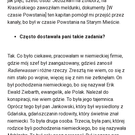
jak pięć, sześć osób. Jeździłam na Żoliborz, na
Krasińskiego zawoziłam meldunki, dokumenty. [W
czasie Powstania] ten kapitan pomógł mi przejść przez
kanały, bo był w czasie Powstania na Starym Mieście.
Często dostawała pani takie zadania?
Tak. Co było ciekawe, pracowałam w niemieckiej firmie,
gdzie mój szef był zaangażowany, gdzieś zanosił
Radierwasser
i różne rzeczy. Zresztą nie wiem, co się z
nim stało po wojnie, więcej się z nim nie zetknęłam. On
był pochodzenia niemieckiego, bo się nazywał Erik
Ewald Ziebarth, ewangelik, ale Polak. Należał do
konspiracji, nie wiem gdzie. To była jego tajemnica.
Oprócz tego był pan Jankowski, który był wysiedlony z
Gdańska, gdańszczanin rodowity, który świetnie znał
niemiecki. To była druga osoba. Trzecia, była pani, której
rodzice byli pochodzenia niemieckiego, bo się nazywała