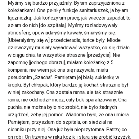
Myśmy się bardzo przyjaźniły. Byłam zaprzyjaźniona z
koleżankami. One pełniły funkcje sanitariuszek, ja byłam
łączniczką. Jak kończyłam pracę, jak wieczór zapadał, to
szłam do nich [do szpitala]. Myśmy rozładowywały
atmosferę, opowiadałyśmy kawały, śmiałyśmy się.
[Ubierałyśmy się w] prześcieradła, tańce były. Młode
dziewczyny musiały wyładować wszystko, co się działo
w ciągu dnia, te wszystkie straszne [przeżycia]. Nie
zapomnę [jednego obrazu], miałam koleżankę z 5.
kompanii, nie wiem jak ona się nazywała, miała
pseudonim „Szacha”. Pamiętam jej białą sukienkę w
kropki. Był chłopak, który bardzo ją kochał, strasznie był
w niej zakochany. Ona została ranna, ale tak strasznie
ranna, nie odchodził mocz, cały bok sparaliżowany. Ona
puchła, nie można było nic zrobić, nie było żadnych
urządzeń, żeby jej pomóc. Wiadomo było, że ona umiera.
Pamiętam, przyszłam do szpitala, on siedział na
sienniku przy niej. Ona już była nieprzytomna. Patrzę co
on robi. On trzyma w ręku kozik i stara się zrobić krzyżyk,