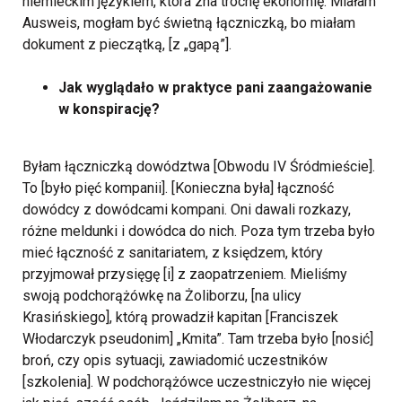
niemieckim językiem, która zna trochę ekonomię. Miałam
Ausweis, mogłam być świetną łączniczką, bo miałam
dokument z pieczątką, [z „gapą”].
Jak wyglądało w praktyce pani zaangażowanie
w konspirację?
Byłam łączniczką dowództwa [Obwodu IV Śródmieście].
To [było pięć kompanii]. [Konieczna była] łączność
dowódcy z dowódcami kompani. Oni dawali rozkazy,
różne meldunki i dowódca do nich. Poza tym trzeba było
mieć łączność z sanitariatem, z księdzem, który
przyjmował przysięgę [i] z zaopatrzeniem. Mieliśmy
swoją podchorążówkę na Żoliborzu, [na ulicy
Krasińskiego], którą prowadził kapitan [Franciszek
Włodarczyk pseudonim] „Kmita”. Tam trzeba było [nosić]
broń, czy opis sytuacji, zawiadomić uczestników
[szkolenia]. W podchorążówce uczestniczyło nie więcej