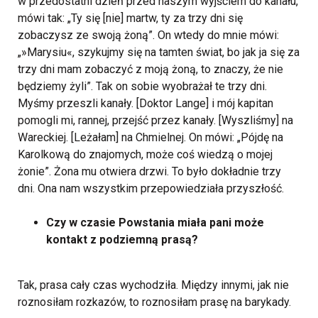
w przedostatni dzień przed naszym wyjściem do kanału,
mówi tak: „Ty się [nie] martw, ty za trzy dni się
zobaczysz ze swoją żoną”. On wtedy do mnie mówi:
„»Marysiu«, szykujmy się na tamten świat, bo jak ja się za
trzy dni mam zobaczyć z moją żoną, to znaczy, że nie
będziemy żyli”. Tak on sobie wyobrażał te trzy dni.
Myśmy przeszli kanały. [Doktor Lange] i mój kapitan
pomogli mi, rannej, przejść przez kanały. [Wyszliśmy] na
Wareckiej. [Leżałam] na Chmielnej. On mówi: „Pójdę na
Karolkową do znajomych, może coś wiedzą o mojej
żonie”. Żona mu otwiera drzwi. To było dokładnie trzy
dni. Ona nam wszystkim przepowiedziała przyszłość.
Czy w czasie Powstania miała pani może
kontakt z podziemną prasą?
Tak, prasa cały czas wychodziła. Między innymi, jak nie
roznosiłam rozkazów, to roznosiłam prasę na barykady.