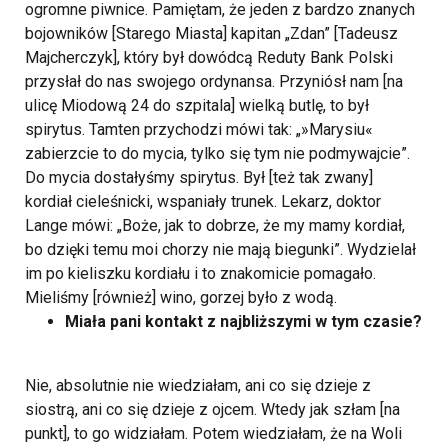
ogromne piwnice. Pamiętam, że jeden z bardzo znanych
bojowników [Starego Miasta] kapitan „Zdan” [Tadeusz
Majcherczyk], który był dowódcą Reduty Bank Polski
przysłał do nas swojego ordynansa. Przyniósł nam [na
ulicę Miodową 24 do szpitala] wielką butlę, to był
spirytus. Tamten przychodzi mówi tak: „»Marysiu«
zabierzcie to do mycia, tylko się tym nie podmywajcie”.
Do mycia dostałyśmy spirytus. Był [też tak zwany]
kordiał cieleśnicki, wspaniały trunek. Lekarz, doktor
Lange mówi: „Boże, jak to dobrze, że my mamy kordiał,
bo dzięki temu moi chorzy nie mają biegunki”. Wydzielał
im po kieliszku kordiału i to znakomicie pomagało.
Mieliśmy [również] wino, gorzej było z wodą.
Miała pani kontakt z najbliższymi w tym czasie?
Nie, absolutnie nie wiedziałam, ani co się dzieje z
siostrą, ani co się dzieje z ojcem. Wtedy jak szłam [na
punkt], to go widziałam. Potem wiedziałam, że na Woli