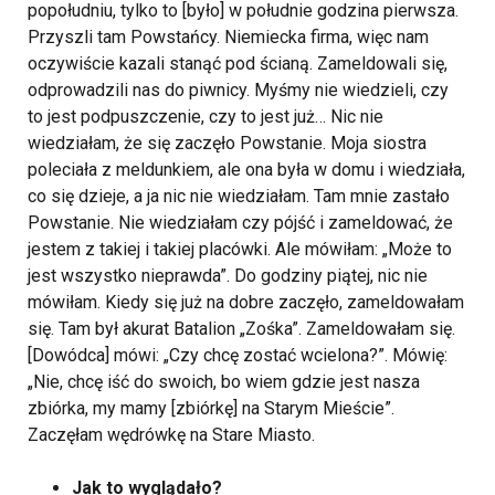
popołudniu, tylko to [było] w południe godzina pierwsza.
Przyszli tam Powstańcy. Niemiecka firma, więc nam
oczywiście kazali stanąć pod ścianą. Zameldowali się,
odprowadzili nas do piwnicy. Myśmy nie wiedzieli, czy
to jest podpuszczenie, czy to jest już… Nic nie
wiedziałam, że się zaczęło Powstanie. Moja siostra
poleciała z meldunkiem, ale ona była w domu i wiedziała,
co się dzieje, a ja nic nie wiedziałam. Tam mnie zastało
Powstanie. Nie wiedziałam czy pójść i zameldować, że
jestem z takiej i takiej placówki. Ale mówiłam: „Może to
jest wszystko nieprawda”. Do godziny piątej, nic nie
mówiłam. Kiedy się już na dobre zaczęło, zameldowałam
się. Tam był akurat Batalion „Zośka”. Zameldowałam się.
[Dowódca] mówi: „Czy chcę zostać wcielona?”. Mówię:
„Nie, chcę iść do swoich, bo wiem gdzie jest nasza
zbiórka, my mamy [zbiórkę] na Starym Mieście”.
Zaczęłam wędrówkę na Stare Miasto.
Jak to wyglądało?