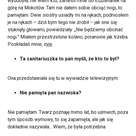
wydobyła, nie wiem kto, zanieśli mnie do Elżbietanek na
górę na Mokotów. Tam nie dałem sobie obciąć nogi, to
pamiętam. Dwie siostry usiadły mi na rękach, podniosłem
je na rękach – dziś bym tego nie zrobił – jak one się
stuknęły głowami, powiedziały: „Nie będziemy obcinać
nogi.” Miałem przestrzelone kolano, poranione jak trzeba.
Poskładali mnie, żyję.
Ta sanitariuszka to pan myśli, że kto to był?
Ona przedstawiała się tu w wywiadzie telewizyjnym.
Nie pamięta pan nazwiska?
Nie pamiętam. Twarz poznaję mimo lat, bo uśmiech, poza
tym sposób wymowy, to się zapamięta, ale jak się
dokładnie nazywała... Wiem, że była potrzebna.