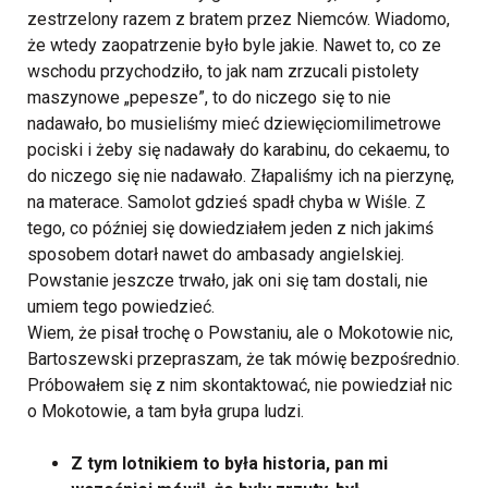
zestrzelony razem z bratem przez Niemców. Wiadomo,
że wtedy zaopatrzenie było byle jakie. Nawet to, co ze
wschodu przychodziło, to jak nam zrzucali pistolety
maszynowe „pepesze”, to do niczego się to nie
nadawało, bo musieliśmy mieć dziewięciomilimetrowe
pociski i żeby się nadawały do karabinu, do cekaemu, to
do niczego się nie nadawało. Złapaliśmy ich na pierzynę,
na materace. Samolot gdzieś spadł chyba w Wiśle. Z
tego, co później się dowiedziałem jeden z nich jakimś
sposobem dotarł nawet do ambasady angielskiej.
Powstanie jeszcze trwało, jak oni się tam dostali, nie
umiem tego powiedzieć.
Wiem, że pisał trochę o Powstaniu, ale o Mokotowie nic,
Bartoszewski przepraszam, że tak mówię bezpośrednio.
Próbowałem się z nim skontaktować, nie powiedział nic
o Mokotowie, a tam była grupa ludzi.
Z tym lotnikiem to była historia, pan mi