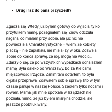
Drugi raz do pana przyszedł?
Zgadza się. Wtedy już byłem gotowy do wyjścia, tylko
przytuliłem mamę, pożegnałem się. Znów odczuła
nagana, co miałem przy sobie, ale już nic nie
powiedziała. Charakterystyczne – wiem, że kobiety
płaczą – nie zapłakała, nie miała łzy w oku. Zdawała
sobie do końca sprawę, że idę, mogę nie wrócić...
Zdarzyło się, że po wszystkich wypadkach odnalazłem
mamę. Była daleko od Warszawy, bo za Kielcami,
miejscowość Irządze. Zanim tam dotarłem, to była
ciężka przeprawa. Zdawałem sobie sprawę, kto w tym
czasie panuje w naszej Polsce. Szedłem tylko nocami i
rowem. Mama, jak mnie spotkała w Irządzach nie
poznała, mimo, że już byłem miarę na chodzie, ale
jeszcze poobtłukiwany.