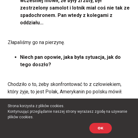
wcześniej mówił, że były zrzuty, był
zestrzelony samolot i lotnik miał coś nie tak ze
spadochronem. Pan wtedy z kolegami z
oddziału...
Złapaliśmy go na pierzynę.
Niech pan opowie, jaka była sytuacja, jak do
tego doszło?
Chodziło o to, żeby skonfrontować to z człowiekiem,
który żyje, to jest Polak, Amerykanin po polsku mówił.
Proszę powiedzieć, jak pan to pamięta?
Strona korzysta z plików cookies.
Kontynuując przeglądanie naszej strony wyrażasz zgodę na używanie
plików cookies.
Widzieliśmy jego zestrzelonego, samolot spadł do
OK
Wisły. Oni wcześniej zrobili zrzut chyba do Niemców, do