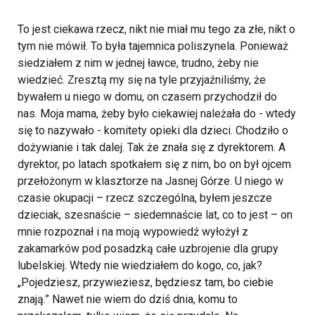
To jest ciekawa rzecz, nikt nie miał mu tego za złe, nikt o
tym nie mówił. To była tajemnica poliszynela. Ponieważ
siedziałem z nim w jednej ławce, trudno, żeby nie
wiedzieć. Zresztą my się na tyle przyjaźniliśmy, że
bywałem u niego w domu, on czasem przychodził do
nas. Moja mama, żeby było ciekawiej należała do - wtedy
się to nazywało - komitety opieki dla dzieci. Chodziło o
dożywianie i tak dalej. Tak że znała się z dyrektorem. A
dyrektor, po latach spotkałem się z nim, bo on był ojcem
przełożonym w klasztorze na Jasnej Górze. U niego w
czasie okupacji – rzecz szczególna, byłem jeszcze
dzieciak, szesnaście – siedemnaście lat, co to jest – on
mnie rozpoznał i na moją wypowiedź wyłożył z
zakamarków pod posadzką całe uzbrojenie dla grupy
lubelskiej. Wtedy nie wiedziałem do kogo, co, jak?
„Pojedziesz, przywieziesz, będziesz tam, bo ciebie
znają.” Nawet nie wiem do dziś dnia, komu to