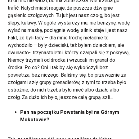
to on nic nie widzi, bo ma zbite szkła. Nie trzeba go
trafić. Natychmiast reaguje, że puszcza dźwignie
gąsienic czołgowych. Tu już jest nasz czołg, bo jest
ślepy, kulawy. W ogóle wystarczy mu, nie benzynę, wodę
wylać na maskę, pociągnie wodę, silnik staje i jest nasz.
Fakt, że byli tacy – dla mnie trochę nieładnie to
wychodziło – były dzieciaki, też byłem dzieckiem, ale
dwunasto-, trzynastoletni, którzy szarpali się z pokrywą,
Niemcy trzymali od środka i wrzucali im granat do
środka. Po co? Oni i tak by się wykończyli bez
powietrza, bez niczego. Baliśmy się, bo przeważnie za
czołgami szły grupy grenadierów, z tymi to trzeba było
ostrożnie, do nich trzeba było mieć albo działo albo
czołg. Za dużo ich było, jeszcze całą grupą szli...
Pan na początku Powstania był na Górnym
Mokotowie?