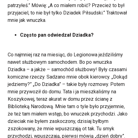
patrzyłeś.” Mówię: „A co miałem robić? Przecież to był
przyjaciel, to nie był tylko Dziadek Piłsudski.” Traktował
mnie jak wnuczka.
Często pan odwiedzał Dziadka?
Co najmniej raz na miesiąc, do Legionowa jeździliśmy
nawet służbowym samochodem. Bo po wnuczka
Dziadka – a jakże – samochód służbowy! Były czasami
komiczne rzeczy. Sadzano mnie obok kierowcy. „Dokąd
jedziemy?” „Do Dziadka” – takie były rozmowy. Potem
mnie przywoził do domu. Tata i ja mieszkaliśmy na
Koszykowej, teraz akurat w domu przez ścianę z
Biblioteką Narodową. Mnie tam o tyle było przyjemnie,
że też tam miałem wstęp, bo wnuczek przychodzi. Jako
dzieciak nie byłem zaskoczony, dzisiaj byłbym
zszokowany, że mnie wpuszczają ot tak. Tu smyk
przychodzi, wpuszczają, pierwsi mówią „dzień dobry”.