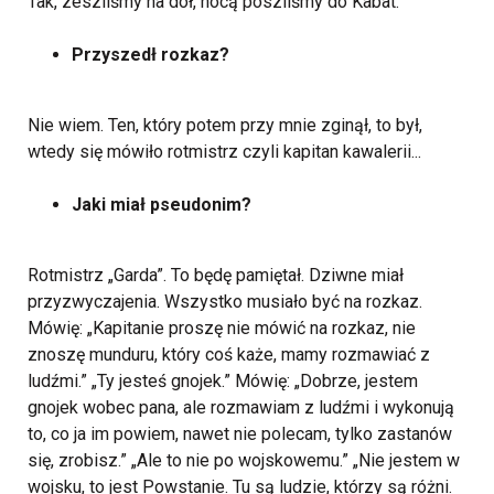
Tak, zeszliśmy na dół, nocą poszliśmy do Kabat.
Przyszedł rozkaz?
Nie wiem. Ten, który potem przy mnie zginął, to był,
wtedy się mówiło rotmistrz czyli kapitan kawalerii...
Jaki miał pseudonim?
Rotmistrz „Garda”. To będę pamiętał. Dziwne miał
przyzwyczajenia. Wszystko musiało być na rozkaz.
Mówię: „Kapitanie proszę nie mówić na rozkaz, nie
znoszę munduru, który coś każe, mamy rozmawiać z
ludźmi.” „Ty jesteś gnojek.” Mówię: „Dobrze, jestem
gnojek wobec pana, ale rozmawiam z ludźmi i wykonują
to, co ja im powiem, nawet nie polecam, tylko zastanów
się, zrobisz.” „Ale to nie po wojskowemu.” „Nie jestem w
wojsku, to jest Powstanie. Tu są ludzie, którzy są różni.