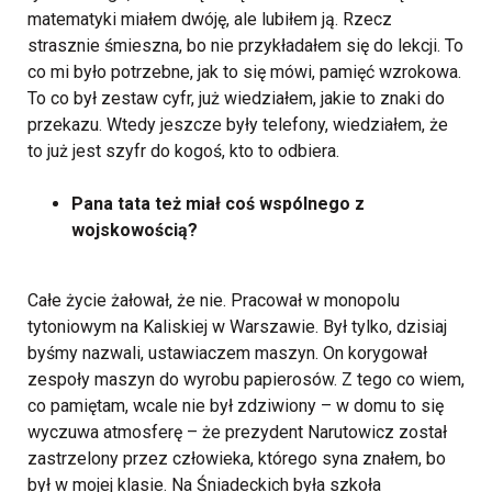
matematyki miałem dwóję, ale lubiłem ją. Rzecz
strasznie śmieszna, bo nie przykładałem się do lekcji. To
co mi było potrzebne, jak to się mówi, pamięć wzrokowa.
To co był zestaw cyfr, już wiedziałem, jakie to znaki do
przekazu. Wtedy jeszcze były telefony, wiedziałem, że
to już jest szyfr do kogoś, kto to odbiera.
Pana tata też miał coś wspólnego z
wojskowością?
Całe życie żałował, że nie. Pracował w monopolu
tytoniowym na Kaliskiej w Warszawie. Był tylko, dzisiaj
byśmy nazwali, ustawiaczem maszyn. On korygował
zespoły maszyn do wyrobu papierosów. Z tego co wiem,
co pamiętam, wcale nie był zdziwiony – w domu to się
wyczuwa atmosferę – że prezydent Narutowicz został
zastrzelony przez człowieka, którego syna znałem, bo
był w mojej klasie. Na Śniadeckich była szkoła