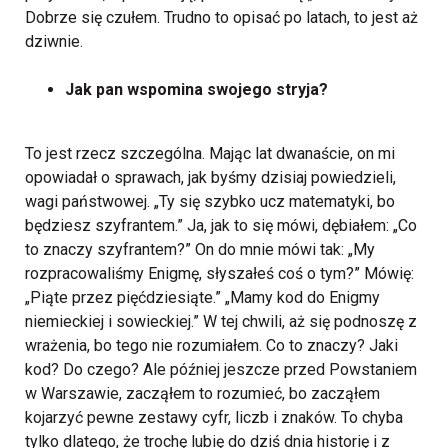
Dobrze się czułem. Trudno to opisać po latach, to jest aż
dziwnie.
Jak pan wspomina swojego stryja?
To jest rzecz szczególna. Mając lat dwanaście, on mi
opowiadał o sprawach, jak byśmy dzisiaj powiedzieli,
wagi państwowej. „Ty się szybko ucz matematyki, bo
będziesz szyfrantem.” Ja, jak to się mówi, dębiałem: „Co
to znaczy szyfrantem?” On do mnie mówi tak: „My
rozpracowaliśmy Enigmę, słyszałeś coś o tym?” Mówię:
„Piąte przez pięćdziesiąte.” „Mamy kod do Enigmy
niemieckiej i sowieckiej.” W tej chwili, aż się podnoszę z
wrażenia, bo tego nie rozumiałem. Co to znaczy? Jaki
kod? Do czego? Ale później jeszcze przed Powstaniem
w Warszawie, zacząłem to rozumieć, bo zacząłem
kojarzyć pewne zestawy cyfr, liczb i znaków. To chyba
tylko dlatego, że trochę lubię do dziś dnia historię i z