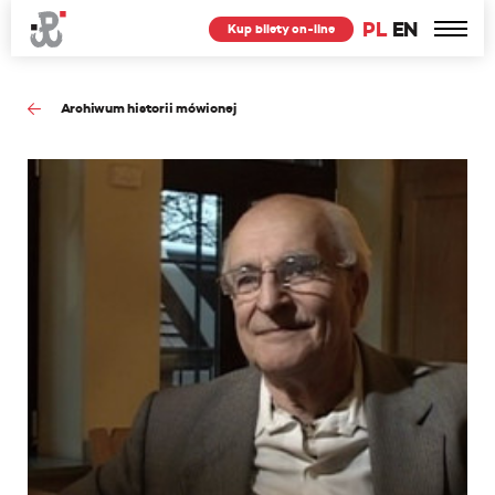
PL
EN
Kup bilety on-line
Archiwum historii mówionej