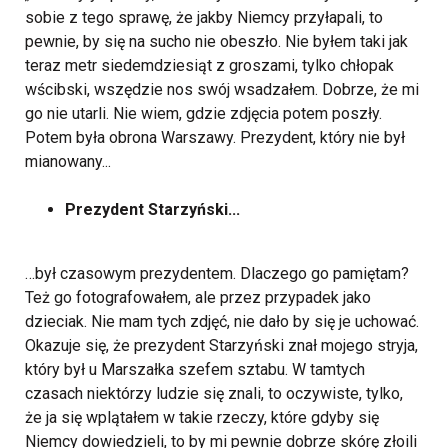
sobie z tego sprawę, że jakby Niemcy przyłapali, to
pewnie, by się na sucho nie obeszło. Nie byłem taki jak
teraz metr siedemdziesiąt z groszami, tylko chłopak
wścibski, wszędzie nos swój wsadzałem. Dobrze, że mi
go nie utarli. Nie wiem, gdzie zdjęcia potem poszły.
Potem była obrona Warszawy. Prezydent, który nie był
mianowany...
Prezydent Starzyński...
…był czasowym prezydentem. Dlaczego go pamiętam?
Też go fotografowałem, ale przez przypadek jako
dzieciak. Nie mam tych zdjęć, nie dało by się je uchować.
Okazuje się, że prezydent Starzyński znał mojego stryja,
który był u Marszałka szefem sztabu. W tamtych
czasach niektórzy ludzie się znali, to oczywiste, tylko,
że ja się wplątałem w takie rzeczy, które gdyby się
Niemcy dowiedzieli, to by mi pewnie dobrze skórę złoili