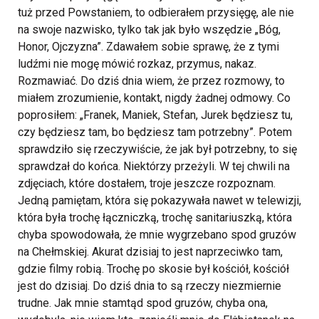
tuż przed Powstaniem, to odbierałem przysięgę, ale nie
na swoje nazwisko, tylko tak jak było wszędzie „Bóg,
Honor, Ojczyzna”. Zdawałem sobie sprawę, że z tymi
ludźmi nie mogę mówić rozkaz, przymus, nakaz.
Rozmawiać. Do dziś dnia wiem, że przez rozmowy, to
miałem zrozumienie, kontakt, nigdy żadnej odmowy. Co
poprosiłem: „Franek, Maniek, Stefan, Jurek będziesz tu,
czy będziesz tam, bo będziesz tam potrzebny”. Potem
sprawdziło się rzeczywiście, że jak był potrzebny, to się
sprawdzał do końca. Niektórzy przeżyli. W tej chwili na
zdjęciach, które dostałem, troje jeszcze rozpoznam.
Jedną pamiętam, która się pokazywała nawet w telewizji,
która była trochę łączniczką, trochę sanitariuszką, która
chyba spowodowała, że mnie wygrzebano spod gruzów
na Chełmskiej. Akurat dzisiaj to jest naprzeciwko tam,
gdzie filmy robią. Trochę po skosie był kościół, kościół
jest do dzisiaj. Do dziś dnia to są rzeczy niezmiernie
trudne. Jak mnie stamtąd spod gruzów, chyba ona,