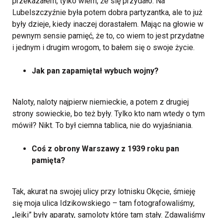
przekazałem, tylko wiem, że się przydało. Na
Lubelszczyźnie była potem dobra partyzantka, ale to już
były dzieje, kiedy inaczej dorastałem. Mając na głowie w
pewnym sensie pamięć, że to, co wiem to jest przydatne
i jednym i drugim wrogom, to bałem się o swoje życie.
Jak pan zapamiętał wybuch wojny?
Naloty, naloty najpierw niemieckie, a potem z drugiej
strony sowieckie, bo też były. Tylko kto nam wtedy o tym
mówił? Nikt. To był ciemna tablica, nie do wyjaśniania.
Coś z obrony Warszawy z 1939 roku pan
pamięta?
Tak, akurat na swojej ulicy przy lotnisku Okęcie, śmieję
się moja ulica Idzikowskiego – tam fotografowaliśmy,
„leiki” były aparaty, samoloty które tam stały. Zdawaliśmy