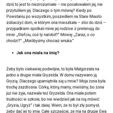
dziś to jest to niezrozumiałe – nie pocałowałem jej, nie
przytuliłem jej. Dlaczego o tym mówię? Kiedy po
Powstaniu po wszystkim, poszedłem na Stare Miasto
zobaczyć dom, w którym ona mieszkała – stoi do dziś –
przypadkiem spotkali mnie jej rodzice z pretensją do
mnie: „Stefciu, coś ty narobił?” Mówię: „Zaraz, o co
chodzi?”. „Mielibyśmy chociaż wnuka.”
Jak ona miała na imię?
Żeby było ciekawiej podwójne, to była Małgorzata na
jedno a drugie miała Gryzelda. W domu nazywano ją
Gryzią. Dlaczego upamiętniła się u mnie? Moja żona była
trochę zazdrosna. Córkę, którą mamy, mieliśmy, bo żona
już nie żyje, nazwała też Gryzelda. Ona miała potem
trudności w szkole, bo nie wiedzieli jak na nią mówić:
„Gryzia, Ugryź” i tak dalej. Wiem, że to był zły pomysł,
żeby dać jej to imię. Całe szczęście, że ma na drugie Ewa