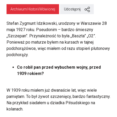
Archiwum Historii Mówionej
Udostępnij
Stefan Zygmunt Idzikowski, urodzony w Warszawie 28
maja 1927 roku. Pseudonim – bardzo śmieszny
„Szczepan”. Przynależność to była „Baszta” „O2”.
Ponieważ po maturze byłem na kursach w tajnej
podchorążówce, więc miałem od razu stopień plutonowy
podchorąży.
Co robił pan przed wybuchem wojny, przed
1939 rokiem?
W 1939 roku miałem już dwanaście lat, więc wiele
pamiętam. To był żywot szczenięcy, bardzo fantastyczny.
Na przykład siadałem u dziadka Piłsudskiego na
kolanach.