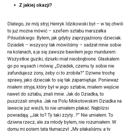
Z jakiej okazji?
Dlatego, że mój stryj Henryk Idzikowski był – w tej chwili
to już można mówić – szefem sztabu marszałka
Piłsudskiego. Byłem, jak gdyby zaprzyjaźniony dzieciak.
Dziadek – wszyscy tak mówiliśmy – sadzał mnie sobie
na kolanach, a ja się zawsze bawiłem jego mundurem.
Wszystkie guziki, dziurki miał nieobrębione. Głaskałem
go po wąsach i mówię: „Dziadek, czemu ty sobie nie
zafundujesz żony, żeby ci to zrobiła?” Dziwne trochę
sprawy, jako dzieciak to się tak zapamiętuje. Ponieważ
miałem stryja, który był w jego sztabie, miałem wejście
nawet do sztabu, znali mnie. Jak do Dziadka, to
puszczali smyka. Jak na Polu Mokotowskim Dziadka na
lawecie już wieźli, to nie umiałem płakać. Najbliżsi
powiadają: „Jak to? Ty taki zżyty...?” Nie umiałem. To
dziwna rzecz, ale za młody byłem, nie rozumiałem. W
domu mi potem tata tłumaczył: „My płakaliśmy, a ty