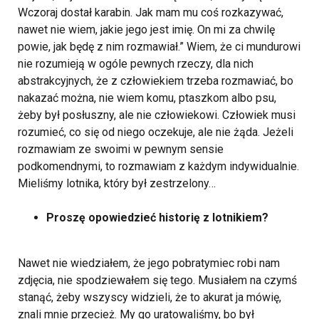
Wczoraj dostał karabin. Jak mam mu coś rozkazywać,
nawet nie wiem, jakie jego jest imię. On mi za chwilę
powie, jak będę z nim rozmawiał.” Wiem, że ci mundurowi
nie rozumieją w ogóle pewnych rzeczy, dla nich
abstrakcyjnych, że z człowiekiem trzeba rozmawiać, bo
nakazać można, nie wiem komu, ptaszkom albo psu,
żeby był posłuszny, ale nie człowiekowi. Człowiek musi
rozumieć, co się od niego oczekuje, ale nie żąda. Jeżeli
rozmawiam ze swoimi w pewnym sensie
podkomendnymi, to rozmawiam z każdym indywidualnie.
Mieliśmy lotnika, który był zestrzelony…
Proszę opowiedzieć historię z lotnikiem?
Nawet nie wiedziałem, że jego pobratymiec robi nam
zdjęcia, nie spodziewałem się tego. Musiałem na czymś
stanąć, żeby wszyscy widzieli, że to akurat ja mówię,
znali mnie przecież. My go uratowaliśmy, bo był