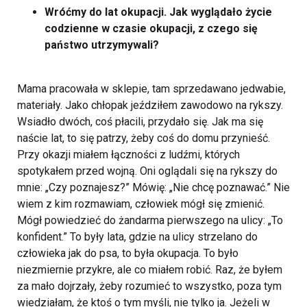
Wróćmy do lat okupacji. Jak wyglądało życie
codzienne w czasie okupacji, z czego się
państwo utrzymywali?
Mama pracowała w sklepie, tam sprzedawano jedwabie,
materiały. Jako chłopak jeździłem zawodowo na rykszy.
Wsiadło dwóch, coś płacili, przydało się. Jak ma się
naście lat, to się patrzy, żeby coś do domu przynieść.
Przy okazji miałem łączności z ludźmi, których
spotykałem przed wojną. Oni oglądali się na rykszy do
mnie: „Czy poznajesz?” Mówię: „Nie chcę poznawać.” Nie
wiem z kim rozmawiam, człowiek mógł się zmienić.
Mógł powiedzieć do żandarma pierwszego na ulicy: „To
konfident.” To były lata, gdzie na ulicy strzelano do
człowieka jak do psa, to była okupacja. To było
niezmiernie przykre, ale co miałem robić. Raz, że byłem
za mało dojrzały, żeby rozumieć to wszystko, poza tym
wiedziałam, że ktoś o tym myśli, nie tylko ja. Jeżeli w