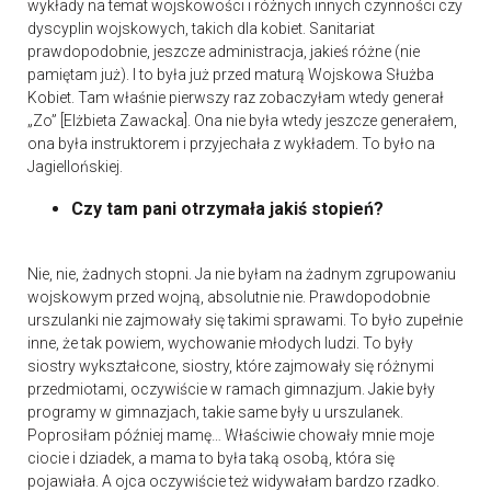
wykłady na temat wojskowości i różnych innych czynności czy
dyscyplin wojskowych, takich dla kobiet. Sanitariat
prawdopodobnie, jeszcze administracja, jakieś różne (nie
pamiętam już). I to była już przed maturą Wojskowa Służba
Kobiet. Tam właśnie pierwszy raz zobaczyłam wtedy generał
„Zo” [Elżbieta Zawacka]. Ona nie była wtedy jeszcze generałem,
ona była instruktorem i przyjechała z wykładem. To było na
Jagiellońskiej.
Czy tam pani otrzymała jakiś stopień?
Nie, nie, żadnych stopni. Ja nie byłam na żadnym zgrupowaniu
wojskowym przed wojną, absolutnie nie. Prawdopodobnie
urszulanki nie zajmowały się takimi sprawami. To było zupełnie
inne, że tak powiem, wychowanie młodych ludzi. To były
siostry wykształcone, siostry, które zajmowały się różnymi
przedmiotami, oczywiście w ramach gimnazjum. Jakie były
programy w gimnazjach, takie same były u urszulanek.
Poprosiłam później mamę… Właściwie chowały mnie moje
ciocie i dziadek, a mama to była taką osobą, która się
pojawiała. A ojca oczywiście też widywałam bardzo rzadko.