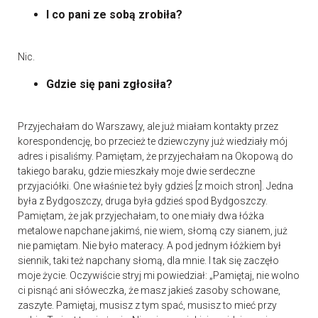
I co pani ze sobą zrobiła?
Nic.
Gdzie się pani zgłosiła?
Przyjechałam do Warszawy, ale już miałam kontakty przez
korespondencję, bo przecież te dziewczyny już wiedziały mój
adres i pisaliśmy. Pamiętam, że przyjechałam na Okopową do
takiego baraku, gdzie mieszkały moje dwie serdeczne
przyjaciółki. One właśnie też były gdzieś [z moich stron]. Jedna
była z Bydgoszczy, druga była gdzieś spod Bydgoszczy.
Pamiętam, że jak przyjechałam, to one miały dwa łóżka
metalowe napchane jakimś, nie wiem, słomą czy sianem, już
nie pamiętam. Nie było materacy. A pod jednym łóżkiem był
siennik, taki też napchany słomą, dla mnie. I tak się zaczęło
moje życie. Oczywiście stryj mi powiedział: „Pamiętaj, nie wolno
ci pisnąć ani słóweczka, że masz jakieś zasoby schowane,
zaszyte. Pamiętaj, musisz z tym spać, musisz to mieć przy