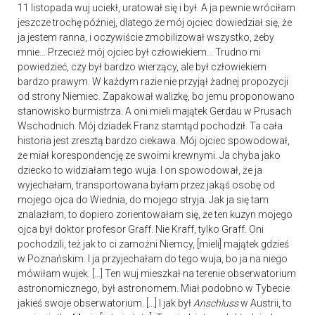
11 listopada wuj uciekł, uratował się i był. A ja pewnie wróciłam
jeszcze trochę później, dlatego że mój ojciec dowiedział się, że
ja jestem ranna, i oczywiście zmobilizował wszystko, żeby
mnie… Przecież mój ojciec był człowiekiem… Trudno mi
powiedzieć, czy był bardzo wierzący, ale był człowiekiem
bardzo prawym. W każdym razie nie przyjął żadnej propozycji
od strony Niemiec. Zapakował walizkę, bo jemu proponowano
stanowisko burmistrza. A oni mieli majątek Gerdau w Prusach
Wschodnich. Mój dziadek Franz stamtąd pochodził. Ta cała
historia jest zresztą bardzo ciekawa. Mój ojciec spowodował,
że miał korespondencję ze swoimi krewnymi. Ja chyba jako
dziecko to widziałam tego wuja. I on spowodował, że ja
wyjechałam, transportowana byłam przez jakąś osobę od
mojego ojca do Wiednia, do mojego stryja. Jak ja się tam
znalazłam, to dopiero zorientowałam się, że ten kuzyn mojego
ojca był doktor profesor Graff. Nie Kraff, tylko Graff. Oni
pochodzili, też jak to ci zamożni Niemcy, [mieli] majątek gdzieś
w Poznańskim. I ja przyjechałam do tego wuja, bo ja na niego
mówiłam wujek. […] Ten wuj mieszkał na terenie obserwatorium
astronomicznego, był astronomem. Miał podobno w Tybecie
jakieś swoje obserwatorium. […] I jak był
Anschluss
w Austrii, to