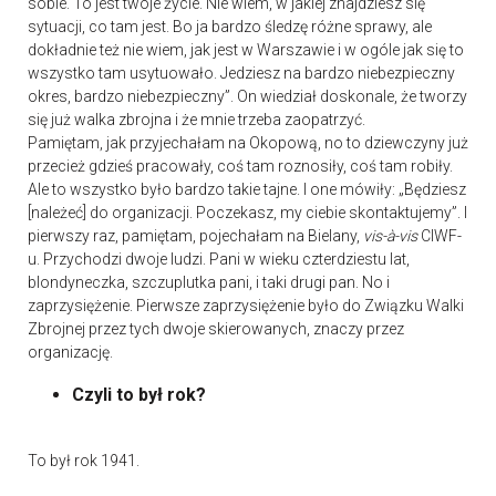
sobie. To jest twoje życie. Nie wiem, w jakiej znajdziesz się
sytuacji, co tam jest. Bo ja bardzo śledzę różne sprawy, ale
dokładnie też nie wiem, jak jest w Warszawie i w ogóle jak się to
wszystko tam usytuowało. Jedziesz na bardzo niebezpieczny
okres, bardzo niebezpieczny”. On wiedział doskonale, że tworzy
się już walka zbrojna i że mnie trzeba zaopatrzyć.
Pamiętam, jak przyjechałam na Okopową, no to dziewczyny już
przecież gdzieś pracowały, coś tam roznosiły, coś tam robiły.
Ale to wszystko było bardzo takie tajne. I one mówiły: „Będziesz
[należeć] do organizacji. Poczekasz, my ciebie skontaktujemy”. I
pierwszy raz, pamiętam, pojechałam na Bielany,
vis-à-vis
CIWF-
u. Przychodzi dwoje ludzi. Pani w wieku czterdziestu lat,
blondyneczka, szczuplutka pani, i taki drugi pan. No i
zaprzysiężenie. Pierwsze zaprzysiężenie było do Związku Walki
Zbrojnej przez tych dwoje skierowanych, znaczy przez
organizację.
Czyli to był rok?
To był rok 1941.