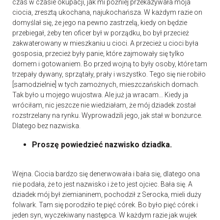
czas w czasie okupacji, jak mi później przekazywała moja
ciocia, zresztą ukochana, najukochańsza. W każdym razie on
domyślał się, że jego na pewno zastrzelą, kiedy on będzie
przebiegał, żeby ten oficer był w porządku, bo był przecież
zakwaterowany w mieszkaniu u cioci. A przecież u cioci była
gosposia, przecież były panie, które zajmowały się tylko
domem i gotowaniem. Bo przed wojną to były osoby, które tam
trzepały dywany, sprzątały, prały i wszystko. Tego się nie robiło
[samodzielnie] w tych zamożnych, mieszczańskich domach.
Tak było u mojego wujostwa. Ale już ja wracam… Kiedy ja
wróciłam, nic jeszcze nie wiedziałam, że mój dziadek został
rozstrzelany na rynku. Wyprowadzili jego, jak stał w bonżurce.
Dlatego bez nazwiska.
Proszę powiedzieć nazwisko dziadka.
Wejna. Ciocia bardzo się denerwowała i bała się, dlatego ona
nie podała, że to jest nazwisko i że to jest ojciec. Bała się. A
dziadek mój był ziemianinem, pochodził z Serocka, mieli duży
folwark. Tam się porodziło te pięć córek. Bo było pięć córek i
jeden syn, wyczekiwany następca. W każdym razie jak wujek