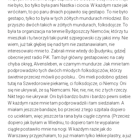
nie było, bo tylko była pani Nastka i ciocia. W każdym razie jak
wróciłam, to po paru dniach pojawiło się gestapo. To nie było
gestapo, tylko to była w tych żółtych mundurach młodzież. Bo
przyszło dwóch takich w żółtych mundurach, folksdojcze. To
była ta organizacja na terenie Bydgoszczy Niemców, którzy tu
mieszkali i tu tworzyli taki punkt szpiegowski czy jakiś inny. Nie
wiem, już tak głębiej się nad tym nie zastanawiałam, nie
interesowało mnie to. Zabrali mnie wtedy do [budynku, gdzie]
obecnie jest radio PiK. Tam był główny gestapowiec na cały
chyba okręg, Alvensleben, w czarnym mundurze. Jak mnie tam
podprowadziło tych dwóch młodych folksdojczów, którzy
świetnie przecież mówili po polsku… Oni mieli podobno gdzieś
tutaj na Szwedorowie piekarnię, ci folksdojcze, ci Niemcy. Oni
się nie ukrywali, że są Niemcami. Nie, nie, nie, nic z tych rzeczy.
Nikt tego nie ukrywał. Oni byli bardzo butni i bardzo pewni siebie.
W każdym razie mnie tam podprowadzili i tam siedziałam. A
miałam jeszcze bandaże, bo przecież z tego szpitala dopiero
co uciekłam, więc jeszcze ta rana była ciągle czynna. (Przecież
dopiero jak byłam w Wiedniu, to dopiero tam te wypalanie
ciągłe postawiło mnie na nogi. W każdym razie jak do
Warszawy przyjechałam, to już miałam tylko lekkie plastry, a już