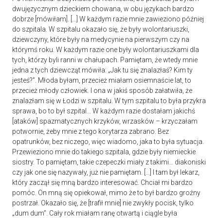
dwujęzycznym dzieckiem chowana, w obu językach bardzo
dobrze [mówiłam]. […] W każdym razie mnie zawieziono później
do szpitala. W szpitalu okazało się, że były wolontariuszki,
dziewczyny, które były na medycynie na pierwszym czy na
którymś roku. W każdym razie one były wolontariuszkami dla
tych, którzy byli ranni w chałupach. Pamiętam, że wtedy mnie
jedna z tych dziewcząt mówiła: „Jak tu się znalazłaś? Kim ty
jesteś?”. Młoda byłam, przecież miałam osiemnaście lat, to
przecież młody człowiek. I ona w jakiś sposób załatwiła, że
znalazłam się w Łodzi w szpitalu. W tym szpitalu to była przykra
sprawa, bo to był szpital… W każdym razie dostałam jakichś
[ataków] spazmatycznych krzyków, wrzasków – krzyczałam
potwornie, żeby mnie z tego korytarza zabrano. Bez
opatrunków, bez niczego, więc wiadomo, jaka to była sytuacja.
Przewieziono mnie do takiego szpitala, gdzie były niemieckie
siostry. To pamiętam, takie czepeczki miały z takimi… diakoniski
czy jak one się nazywały, już nie pamiętam. […] I tam był lekarz,
który zaczął się mną bardzo interesować. Chciał mi bardzo
pomóc. On mną się opiekował, mimo że to był bardzo groźny
postrzał. Okazało się, że [trafił mnie] nie zwykły pocisk, tylko
„dum dum”. Cały rok miałam ranę otwartą i ciągle była