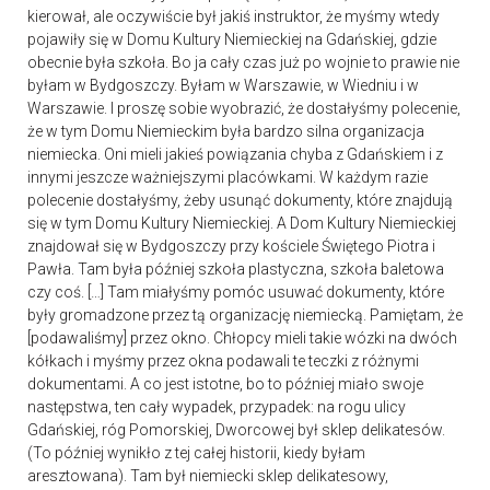
kierował, ale oczywiście był jakiś instruktor, że myśmy wtedy
pojawiły się w Domu Kultury Niemieckiej na Gdańskiej, gdzie
obecnie była szkoła. Bo ja cały czas już po wojnie to prawie nie
byłam w Bydgoszczy. Byłam w Warszawie, w Wiedniu i w
Warszawie. I proszę sobie wyobrazić, że dostałyśmy polecenie,
że w tym Domu Niemieckim była bardzo silna organizacja
niemiecka. Oni mieli jakieś powiązania chyba z Gdańskiem i z
innymi jeszcze ważniejszymi placówkami. W każdym razie
polecenie dostałyśmy, żeby usunąć dokumenty, które znajdują
się w tym Domu Kultury Niemieckiej. A Dom Kultury Niemieckiej
znajdował się w Bydgoszczy przy kościele Świętego Piotra i
Pawła. Tam była później szkoła plastyczna, szkoła baletowa
czy coś. […] Tam miałyśmy pomóc usuwać dokumenty, które
były gromadzone przez tą organizację niemiecką. Pamiętam, że
[podawaliśmy] przez okno. Chłopcy mieli takie wózki na dwóch
kółkach i myśmy przez okna podawali te teczki z różnymi
dokumentami. A co jest istotne, bo to później miało swoje
następstwa, ten cały wypadek, przypadek: na rogu ulicy
Gdańskiej, róg Pomorskiej, Dworcowej był sklep delikatesów.
(To później wynikło z tej całej historii, kiedy byłam
aresztowana). Tam był niemiecki sklep delikatesowy,