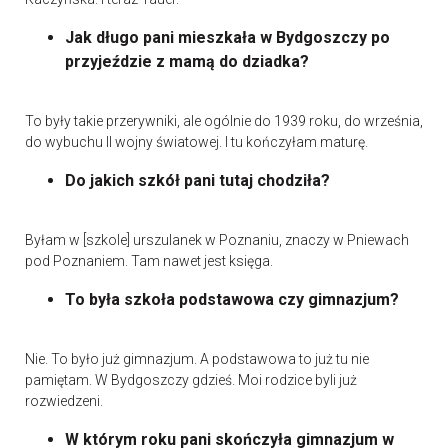
Jak długo pani mieszkała w Bydgoszczy po
przyjeździe z mamą do dziadka?
To były takie przerywniki, ale ogólnie do 1939 roku, do września,
do wybuchu II wojny światowej. I tu kończyłam maturę.
Do jakich szkół pani tutaj chodziła?
Byłam w [szkole] urszulanek w Poznaniu, znaczy w Pniewach
pod Poznaniem. Tam nawet jest księga.
To była szkoła podstawowa czy gimnazjum?
Nie. To było już gimnazjum. A podstawowa to już tu nie
pamiętam. W Bydgoszczy gdzieś. Moi rodzice byli już
rozwiedzeni.
W którym roku pani skończyła gimnazjum w