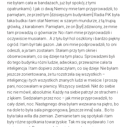
nie byłam cała w bandażach, już był spokój z tymi
opatrunkami). I jak ci dwaj Niemcy mnie tam przyprowadzili, to
pamiętam, że przed tym [dzisiejszym budynkiem] Radia PiK była
taka budka i tam stał Niemiec w szarym mundurze, z tą trupią
główką, z karabinem. Pamiętam, że on [był] zdziwiony, że mnie
tam prowadzą ci gówniarze. No i tam mnie przyprowadzili i
oczywiście musiałam… A z tyłu był hol oszklony i bardzo piękny
ogród. I tam był taki gazon. Jak oni mnie podprowadzili, to oni
odeszli, a ja tam zostałam. Stałam przy tym oknie i
obserwowałam, co się dzieje na tym placu. Sprowadzeni byli
do tego budynku różni ludzie, adwokaci, przeważnie cała ta
inteligencja. I tam dopiero zobaczyłam, co się dzieje. Nie byłam
jeszcze zorientowana, że tu rozstrzela się wszystkich –
inteligencję i tych wszystkich znanych ludzi w mieście. I proszę
pani, nocowałam w piwnicy. Wszyscy siedzieli. Nikt do siebie
nic nie mówił, absolutnie. Każdy na siebie patrzył ze strachem i
z lękiem. Siedziałam przez noc – jak mnie przyprowadzili, to
cały dzień, noc. Następnego dnia byłam wezwana na piętro, bo
na dole to była sala pingpongowa, [jeszcze inna] sala… Bo to
była taka willa dla ziemian. Ziemianie tam się spotykali i tam
były różne spotkania towarzyskie. Tak mi się wydawało. I on