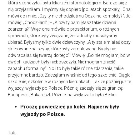
która skończyła i była lekarzem stomatologiem. Bardzo się z
nią przyjaźniłam. I myśmy się dopiero [po latach spotkały]. Ona
mówi do mnie: „Czy ty nie chodziłaś na Oczki na komplety?”. Ja
mówię: „Chodziłam”. – „A czy ty pamiętasz takie dziwna
zdarzenia?” Więc ona mówiła o prosektorium, o różnych
sprawach, które były związane, że fartuchy musiałyśmy
ubierać. Byłyśmy tylko dwie dziewczyny. „A ty stale miałaś oczy
skierowane na szyby, które były zamalowane. Nigdy nie
odwracałaś się twarzą do tego”. Mówię: „Bo nie mogłam, bo w
dwóch kadziach były nieboszczyki. Nie mogłam znieść
zapachu formaliny”. No i to były takie różne zdarzenia, takie
przyjemne bardzo. Zaczęłam właśnie od tego szkolenia. Ciągle
szkolenie, szkolenie w różnych kierunkach. Tak że później już te
wyjazdy, wyjazdy po Polsce. Później zaczęły się za granicę:
Budapeszt, Bukareszt. Później największa to była Berlin.
Proszę powiedzieć po kolei. Najpierw były
wyjazdy po Polsce.
Tak.