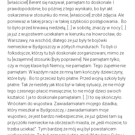
[właściciel] Berent się nazywał, pamiętam to doskonale. I
prawdopodobnie, bo później z tego wynikało, bo był akt
oskarżenia w stosunku do mnie, [właściciel] zrobił zdjęcia. Ale
ponieważ w takiej pracy i w takiej szybkości postępowania… Bo
to było przed krwawą niedzielą, […] w sobotę, znaczy w nocy […]
ja już z wujostwem uciekałam w kierunku na Inowrocław, do
Warszawy, na wschód, dlatego że już były te bojówki
niemieckie w Bydgoszczy w żółtych mundurach. To byli ci
folksdojcze, którzy tu byli doskonale zorganizowani, mimo że
tu [wzajemne] stosunki [były poprawne]. Nie pamiętam tylko,
czy w mojej klasie byli Niemcy, nie pamiętam. Tego zupełnie nie
pamiętam. W każdym razie ze mną tam kończyły dziewczyny,
które były… Bo to przecież było płatne. Przed wojną szkoły były
płatne. Tak że niestety jak ktoś był w takiej sytuacji, że nie mógł
tego czesnego płacić miesięcznie, to nie mógł dzieci swoich
kształcić. I ja to doskonale pamiętałam. […] I to się skończyło.
Wróciłam do wujostwa. Zawiadamiałam mojego dziadka,
który mieszkał w Bydgoszczy, i zawiadamiałam moje
wujostwo, że jest bardzo niebezpiecznie, że już gdzieś tam są
przyczółki niemieckie na obrzeżach miasta, że „jeśli możecie, to
trzeba uciekać”. Tym bardziej że mój wuj był powstańcem