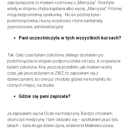
zaprzysiężona, to miałam rozmowę z „Marcysią”. Ona była
wtedy w stopniu chyba kapitana albo wyżej. „Marcysia”. Później
moją bezpośrednią opiekunką… No bo później była i
podchorążówka, i kursy wojskowe, różne sanitariaty,
żywnościowe, administracyjne.
Pani uczestniczyła w tych wszystkich kursach?
Tak. Cały czas byłam szkolona, dlatego dostałam po
podchorążówce stopień podporucznika od razu. A oczywiście
byłam szkolona. Aha, jeszcze przedtem, jak miałam wolny
czas, jak jeszcze byłam w ZWZ, to zapisałam się z
dziewczynami, bo one już chodziły gdzieś na komplety do
różnych miejsc, na studia.
Gdzie się pani zapisała?
Ja zapisałam się na Oczki na medycynę. Bardzo chciałam
skończyć medycynę. I tam okazało się – spotkałam ja po tylu
latach – była druga dziewczyna, właśnie ta Malkiewiczowa,