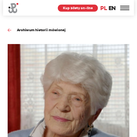
PL
EN
Kup bilety on-line
Archiwum historii mówionej