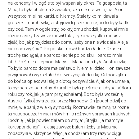
na koncerty. I w ogóle to był wspaniały okres. Ta gosposia, ta
Mica, to była cholerna Szwabka, taka niemra wstrętna. A oni
wszystko mieli na kartki, ci Niemcy. Stale tylko mi dawała
groszek i marchewkę, a stryjowi lepsze porcje, bo to były kartki
czy coś. Tam w ogóle stryj po kryjomu chodził, kupował mnie
różne rzeczy. I zawsze mówił tak: „Tylko wszystko musisz
zjeść, bo jak przyjdziesz do domu, żeby ona nie widziała. Ale ja
nie mam wyjścia”. Po polsku mówił bardzo ładnie. Czasem
trochę zaciągał, ale bardzo ładnie po polsku. I bardzo mnie
lubił. Po śmierci tej cioci Marysi… Maria, ona była Austriaczką.
To było bardzo dobre małżeństwo. Nie mieli dzieci. I on zawsze
przyjmował i wykształcił dziewczynę studentkę. Od początku
do końca opiekował się, z ciotką oczywiście. A jak ona umarła,
to był bardzo samotny. Akurat to było po śmierci chyba półtora
roku czy rok, jak ja [tam przyjechałam]. Bo to była wcześniej
Austria, [tylko] była zajęta przez Niemców. On [podchodził] do
mnie, wie pani, z wielką sympatią. Rozmawiał ze mną na różne
tematy, pouczał mnie i mówił mi o różnych sprawach trudnych.
I później, jak ja powiedziałam do stryja: „Stryjku, ja mam tyle
korespondencji”. Tak się zawsze bałam, żeby ta Mica nie
zobaczyła w skrzynce. Więc ja chodziłam trzy razy w ciągu