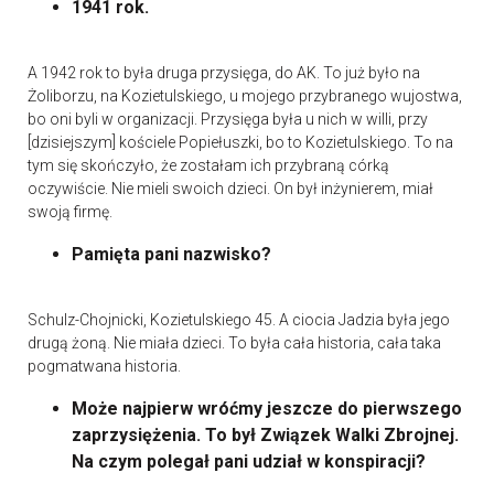
1941 rok.
A 1942 rok to była druga przysięga, do AK. To już było na
Żoliborzu, na Kozietulskiego, u mojego przybranego wujostwa,
bo oni byli w organizacji. Przysięga była u nich w willi, przy
[dzisiejszym] kościele Popiełuszki, bo to Kozietulskiego. To na
tym się skończyło, że zostałam ich przybraną córką
oczywiście. Nie mieli swoich dzieci. On był inżynierem, miał
swoją firmę.
Pamięta pani nazwisko?
Schulz-Chojnicki, Kozietulskiego 45. A ciocia Jadzia była jego
drugą żoną. Nie miała dzieci. To była cała historia, cała taka
pogmatwana historia.
Może najpierw wróćmy jeszcze do pierwszego
zaprzysiężenia. To był Związek Walki Zbrojnej.
Na czym polegał pani udział w konspiracji?