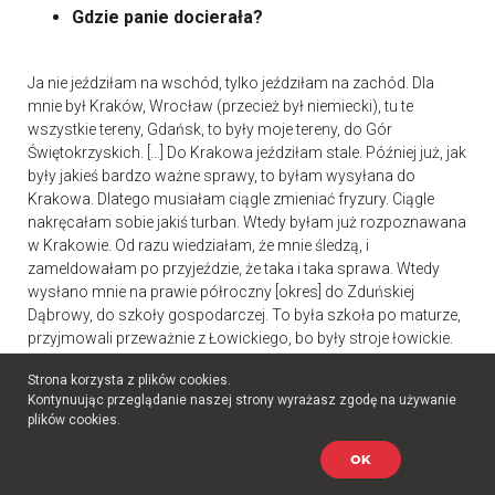
Gdzie panie docierała?
Ja nie jeździłam na wschód, tylko jeździłam na zachód. Dla
mnie był Kraków, Wrocław (przecież był niemiecki), tu te
wszystkie tereny, Gdańsk, to były moje tereny, do Gór
Świętokrzyskich. […] Do Krakowa jeździłam stale. Później już, jak
były jakieś bardzo ważne sprawy, to byłam wysyłana do
Krakowa. Dlatego musiałam ciągle zmieniać fryzury. Ciągle
nakręcałam sobie jakiś turban. Wtedy byłam już rozpoznawana
w Krakowie. Od razu wiedziałam, że mnie śledzą, i
zameldowałam po przyjeździe, że taka i taka sprawa. Wtedy
wysłano mnie na prawie półroczny [okres] do Zduńskiej
Dąbrowy, do szkoły gospodarczej. To była szkoła po maturze,
przyjmowali przeważnie z Łowickiego, bo były stroje łowickie.
Uczyłam się wyszywać krzyżykowo te wzory, bo musiałam
Strona korzysta z plików cookies.
mieć komplet. Przecież to były elewki, które pokończyły te
Kontynuując przeglądanie naszej strony wyrażasz zgodę na używanie
szkoły i później one były właśnie instruktorkami w tych
plików cookies.
szkołach, gotowania, pieczenia, wszystkiego. I ja tam
nauczyłam się, bo nie umiałam nawet jajka ugotować, a tam
OK
się nauczyłam wszystkiego. Później stałam się taką