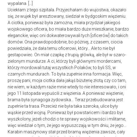
wypalana. […]
Uciekłam z tego szpitala. Przyjechałam do wujostwa, okazało
się, że wujek był aresztowany, siedział w bydgoskim więzieniu.
A ciotka, ponieważ była zamożna, miała przydział jakiegoś
wojskowego oficera, bo miała bardzo duże mieszkanie, bardzo
eleganckie, więc oni dokwaterowywali tych [oficerów] do takich
domów. Ona prawdopodobnie, bo później, z czasem, ciocia
powiedziała, że dała temu oficerowi, który… Ale to nie był
gestapowiec. On miał czapkę z trupią główką, ale był w szaro-
zielonym mundurze. A ci, którzy byli głównymi mordercami,
którzy mordowali tutaj wszystkich Polaków, to byli SS, w
czarnych mundurach. To była zupełnie inna formacja. Więc,
proszę pani, moja ciotka dała jakąś biżuterię złotą czy co tam,
nie wiem, w każdym razie mnie wtedy to nie interesowało, i oni
jego 11 listopada wypuścili z więzienia. A ponieważ więzienie,
brama była synagoga żydowska… Teraz przebudowana jest
zupełnie ta trasa. Przecież nie była taka szeroka, ulice były
wąskie przed wojną. Ponieważ był powstańcem i bardzo był
wyszkolony, jeżeli chodzi o te sprawy wojskowości i militarne,
więc wiedział o tym, że jego wypuszczają w tym dniu, że jego…
Karabin maszynowy stał przed bramą więzienia zawsze, cały