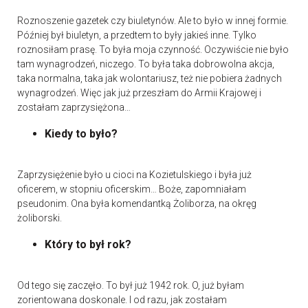
Roznoszenie gazetek czy biuletynów. Ale to było w innej formie.
Później był biuletyn, a przedtem to były jakieś inne. Tylko
roznosiłam prasę. To była moja czynność. Oczywiście nie było
tam wynagrodzeń, niczego. To była taka dobrowolna akcja,
taka normalna, taka jak wolontariusz, też nie pobiera żadnych
wynagrodzeń. Więc jak już przeszłam do Armii Krajowej i
zostałam zaprzysiężona…
Kiedy to było?
Zaprzysiężenie było u cioci na Kozietulskiego i była już
oficerem, w stopniu oficerskim… Boże, zapomniałam
pseudonim. Ona była komendantką Żoliborza, na okręg
żoliborski.
Który to był rok?
Od tego się zaczęło. To był już 1942 rok. O, już byłam
zorientowana doskonale. I od razu, jak zostałam