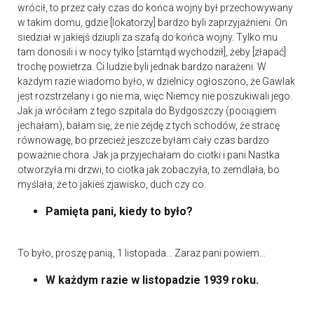
wrócił, to przez cały czas do końca wojny był przechowywany
w takim domu, gdzie [lokatorzy] bardzo byli zaprzyjaźnieni. On
siedział w jakiejś dziupli za szafą do końca wojny. Tylko mu
tam donosili i w nocy tylko [stamtąd wychodził], żeby [złapać]
trochę powietrza. Ci ludzie byli jednak bardzo narażeni. W
każdym razie wiadomo było, w dzielnicy ogłoszono, że Gawlak
jest rozstrzelany i go nie ma, więc Niemcy nie poszukiwali jego.
Jak ja wróciłam z tego szpitala do Bydgoszczy (pociągiem
jechałam), bałam się, że nie zejdę z tych schodów, że stracę
równowagę, bo przecież jeszcze byłam cały czas bardzo
poważnie chora. Jak ja przyjechałam do ciotki i pani Nastka
otworzyła mi drzwi, to ciotka jak zobaczyła, to zemdlała, bo
myślała, że to jakieś zjawisko, duch czy co.
Pamięta pani, kiedy to było?
To było, proszę panią, 1 listopada… Zaraz pani powiem…
W każdym razie w listopadzie 1939 roku.