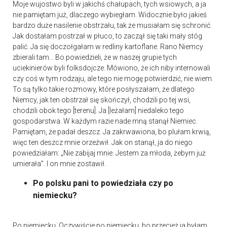
Moje wujostwo byli w jakichś chałupach, tych wsiowych, a ja
nie pamiętam już, dlaczego wybiegłam. Widocznie było jakieś
bardzo duże nasilenie obstrzału, tak że musiałam się schronić.
Jak dostałam postrzał w płuco, to zaczął się taki mały stóg
palić. Ja się doczołgałam w redliny kartoflane. Rano Niemcy
zbierali tam… Bo powiedzieli, że w naszej grupie tych
uciekinierów byli folksdojcze. Mówiono, że ich niby internowali
czy coś w tym rodzaju, ale tego nie mogę potwierdzić, nie wiem.
To są tylko takie rozmowy, które posłyszałam, że dlatego
Niemcy, jak ten obstrzał się skończył, chodzili po tej wsi,
chodzili obok tego [terenu]. Ja [leżałam] niedaleko tego
gospodarstwa. W każdym razie nade mną stanął Niemiec.
Pamiętam, że padał deszcz. Ja zakrwawiona, bo plułam krwią,
więc ten deszcz mnie orzeźwił. Jak on stanął, ja do niego
powiedziałam: „Nie zabijaj mnie. Jestem za młoda, żebym już
umierała”. I on mnie zostawił.
Po polsku pani to powiedziała czy po
niemiecku?
Po niemiecku. Oczywiście po niemiecku, bo przecież ja byłam