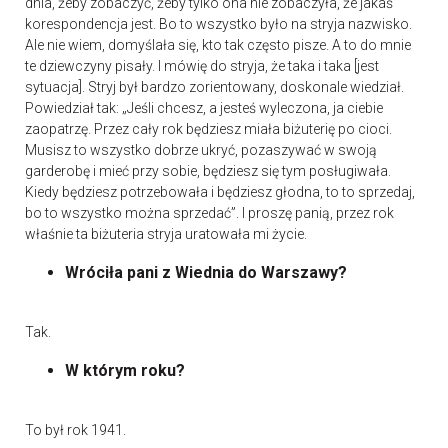
dnia, żeby zobaczyć, żeby tylko ona nie zobaczyła, że jakaś
korespondencja jest. Bo to wszystko było na stryja nazwisko.
Ale nie wiem, domyślała się, kto tak często pisze. A to do mnie
te dziewczyny pisały. I mówię do stryja, że taka i taka [jest
sytuacja]. Stryj był bardzo zorientowany, doskonale wiedział.
Powiedział tak: „Jeśli chcesz, a jesteś wyleczona, ja ciebie
zaopatrzę. Przez cały rok będziesz miała biżuterię po cioci.
Musisz to wszystko dobrze ukryć, pozaszywać w swoją
garderobę i mieć przy sobie, będziesz się tym posługiwała.
Kiedy będziesz potrzebowała i będziesz głodna, to to sprzedaj,
bo to wszystko można sprzedać”. I proszę panią, przez rok
właśnie ta biżuteria stryja uratowała mi życie.
Wróciła pani z Wiednia do Warszawy?
Tak.
W którym roku?
To był rok 1941.