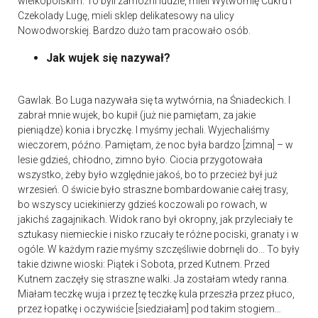
wielkopolskim. To byli zamożni ludzie, mieli Wytwórnię Cukru i
Czekolady Lugę, mieli sklep delikatesowy na ulicy
Nowodworskiej. Bardzo dużo tam pracowało osób.
Jak wujek się nazywał?
Gawlak. Bo Luga nazywała się ta wytwórnia, na Śniadeckich. I
zabrał mnie wujek, bo kupił (już nie pamiętam, za jakie
pieniądze) konia i bryczkę. I myśmy jechali. Wyjechaliśmy
wieczorem, późno. Pamiętam, że noc była bardzo [zimna] – w
lesie gdzieś, chłodno, zimno było. Ciocia przygotowała
wszystko, żeby było względnie jakoś, bo to przecież był już
wrzesień. O świcie było straszne bombardowanie całej trasy,
bo wszyscy uciekinierzy gdzieś koczowali po rowach, w
jakichś zagajnikach. Widok rano był okropny, jak przyleciały te
sztukasy niemieckie i nisko rzucały te różne pociski, granaty i w
ogóle. W każdym razie myśmy szczęśliwie dobrnęli do… To były
takie dziwne wioski: Piątek i Sobota, przed Kutnem. Przed
Kutnem zaczęły się straszne walki. Ja zostałam wtedy ranna.
Miałam teczkę wuja i przez tę teczkę kula przeszła przez płuco,
przez łopatkę i oczywiście [siedziałam] pod takim stogiem…