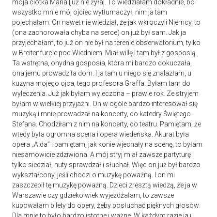
moja ciotka Maria [już nie żyła]. To wiedziałam dokładnie, bo
wszystko mnie mój ojciec wytłumaczył, nim ja tam
pojechałam. On nawet nie wiedział, że jak wkroczyli Niemcy, to
(ona zachorowała chyba na serce) on już był sam. Jak ja
przyjechałam, to już on nie był na terenie obserwatorium, tylko
w Breitenfurcie pod Wiedniem. Miał willę i tam był z gosposią.
Ta wstrętna, ohydna gosposia, która mi bardzo dokuczała,
ona jemu prowadziła dom. I ja tam u niego się znalazłam, u
kuzyna mojego ojca, tego profesora Graffa. Byłam tam do
wyleczenia. Już jak byłam wyleczona – prawie rok. Ze stryjem
byłam w wielkiej przyjaźni. On w ogóle bardzo interesował się
muzyką i mnie prowadzał na koncerty, do katedry Świętego
Stefana. Chodziłam z nim na koncerty, do teatru. Pamiętam, że
wtedy była ogromna scena i opera wiedeńska. Akurat była
opera „Aida” i pamiętam, jak konie wjechały na scenę, to byłam
niesamowicie zdziwiona. A mój stryj miał zawsze partyturę i
tylko siedział, nuty sprawdzał i słuchał. Więc on już był bardzo
wykształcony, jeśli chodzi o muzykę poważną. I on mi
zaszczepił tę muzykę poważną. Dzieci zresztą wiedzą, że ja w
Warszawie czy gdziekolwiek wyjeżdżałam, to zawsze
kupowałam bilety do opery, żeby posłuchać pięknych głosów.
Dla mnie to było bardzo istotne i ważne. W każdym razie ja u