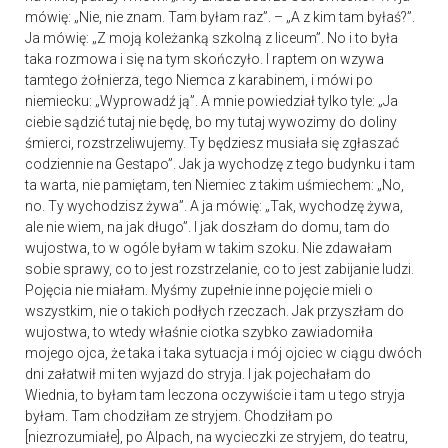
mówię: „Nie, nie znam. Tam byłam raz”. – „A z kim tam byłaś?”.
Ja mówię: „Z moją koleżanką szkolną z liceum”. No i to była
taka rozmowa i się na tym skończyło. I raptem on wzywa
tamtego żołnierza, tego Niemca z karabinem, i mówi po
niemiecku: „Wyprowadź ją”. A mnie powiedział tylko tyle: „Ja
ciebie sądzić tutaj nie będę, bo my tutaj wywozimy do doliny
śmierci, rozstrzeliwujemy. Ty będziesz musiała się zgłaszać
codziennie na Gestapo”. Jak ja wychodzę z tego budynku i tam
ta warta, nie pamiętam, ten Niemiec z takim uśmiechem: „No,
no. Ty wychodzisz żywa”. A ja mówię: „Tak, wychodzę żywa,
ale nie wiem, na jak długo”. I jak doszłam do domu, tam do
wujostwa, to w ogóle byłam w takim szoku. Nie zdawałam
sobie sprawy, co to jest rozstrzelanie, co to jest zabijanie ludzi.
Pojęcia nie miałam. Myśmy zupełnie inne pojęcie mieli o
wszystkim, nie o takich podłych rzeczach. Jak przyszłam do
wujostwa, to wtedy właśnie ciotka szybko zawiadomiła
mojego ojca, że taka i taka sytuacja i mój ojciec w ciągu dwóch
dni załatwił mi ten wyjazd do stryja. I jak pojechałam do
Wiednia, to byłam tam leczona oczywiście i tam u tego stryja
byłam. Tam chodziłam ze stryjem. Chodziłam po
[niezrozumiałe], po Alpach, na wycieczki ze stryjem, do teatru,