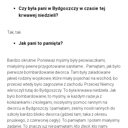
Czy była pani w Bydgoszczy w czasie tej
krwawej niedzieli?
Tak, tak.
Jak pani to pamięta?
Bardzo okrutnie. Ponieważ myśmy były peowiaczkami,
miałyśmy pewne przygotowanie sanitarne… Pamiętam, jak było
pierwsze bombardowanie dworca. Tam były załadowane
jakieś rodziny wojskowe, które miały pojechać na wschód, bo
przecież wtedy było zagrożenie z zachodu. Przecież Niemcy
wkroczyli tutaj do Bydgoszczy. To była krwawa niedziela. Jak
było bombardowanie, to myśmy, w każdym razie ja z
koleżankami i z kolegami, niosłyśmy pomoc rannym na
dworcu w Bydgoszczy. I pamiętam, żeśmy nosili rannych do
szkoły bardzo blisko dworca (gdzieś tam, taka z okresu
pruskiego, z czerwonej cegły). To pamiętam. I potem miałyśmy
zadanie. To znaczy już nie pamiętam, kto zlecił, kto nami