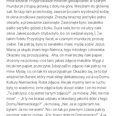
mnie wezwał. Przyprowadził mnie ten gestapowiec w szarym
mundurze z trupią główką z dołu na górę. Weszłam do głównej
sali. Ile razy tam przechodzę, zawsze [oczami wyobraźni] widzę
te okna środkowe zasłonięte. Zresztą teraz też jest tylko jedno
otwarte, a przeważnie zasłonięte. Zasłonięte było, światełko
paliło się tylko gdzieś z boku. Duża sala, bo to od ulicy całe
okna. Jakieś podium chyba było, bo on siedział wyżej, […] w
takim fotelu. Przystojny facet, w czarnym mundurze, proszę
ciebie. Tak patrzę, było to światełko małe, myślę sobie: Jezus
Maria, ja skądś znam tego Niemca, tego młodego człowieka.
Okazało się, proszę panią… Aha, on miał teczkę i taki papier
złożony na połowę i coś tam, jakieś zdjęcie malutkie. Wyjął z
teczki ten papier, przeczytał, [obejrzał] to zdjęcie i tak patrzy na
mnie. Myślę, co on tak mi się przypatruje. Okazało się, że to był
właśnie ten Berent, który miał sklep delikatesowy
vis-à-vis
Domu
Kultury Niemieckiej. Robił zdjęcia. Ale jak myśmy tam w ruchu
były, to wiadomo, że te zdjęcia były dosyć słabe. I on mi mówi:
„Ty patrzysz, czy jesteś na tym zdjęciu?”. Ja mówię: „Nie, nie ma
mnie”. – „A ty nie brałaś udziału w likwidacji jakichś dóbr z tego
Domu Niemieckiego?”. Ja mówię: „Nie. Ja w ogóle tam nie
byłam. Ja nic nie wiem”. No i on tak po pewnym czasie patrzy
na mnie, patrzy i mówi: „A ty znasz dobrze Ostromecko?”. A ja