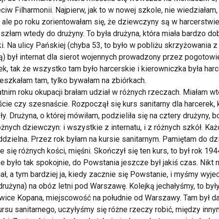
ciw Filharmonii.
Najpierw, jak to w nowej szkole, nie wiedziałam,
, ale po roku zorientowałam się, że dziewczyny są w harcerstwie
eszłam wtedy do drużyny.
To była drużyna, która miała bardzo do
i. Na ulicy Pańskiej (chyba 53, to było w pobliżu skrzyżowania z
) był internat dla sierot wojennych prowadzony przez pogotowi
ek, tak że wszystko tam było harcerskie i kierowniczka była harc
eszkałam tam, tylko bywałam na zbiórkach.
tnim roku okupacji brałam udział w różnych rzeczach. Miałam wt
ście czy szesnaście. Rozpoczął się kurs sanitarny dla harcerek, 
ły. Drużyna, o której mówiłam, podzieliła się na cztery drużyny, b
óżnych dziewczyn: i wszystkie z internatu, i z różnych szkół. Ka
ddzielna. Przez rok byłam na kursie sanitarnym. Pamiętam do dzi
e się różnych kości, mięśni. Skończył się ten kurs, to był rok 194
e było tak spokojnie, do Powstania jeszcze był jakiś czas. Nikt 
ał, a tym bardziej ja, kiedy zacznie się Powstanie, i myśmy wyje
drużyna) na obóz letni pod Warszawę. Kolejką jechałyśmy, to był
ice Kopana, miejscowość na południe od Warszawy. Tam był d
ursu sanitarnego, uczyłyśmy się różne rzeczy robić, między inny