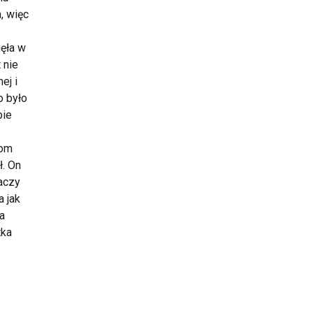
, więc
nęła w
 nie
ej i
o było
bie
dom
ł. On
naczy
a jak
a
tka