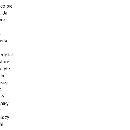
 co się
. Ja
bre
e
erką.
edy lat
które
o tyle
żda
siaj
4,
nie
chały
y
alszy
mi