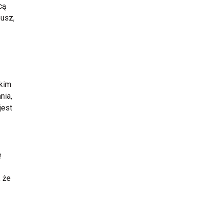
cą
eusz,
 kim
nia,
jest
ę
, że