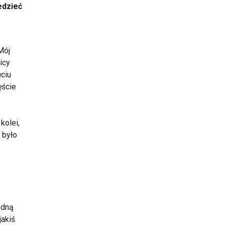
edzieć
Mój
icy
ęciu
ęście
kolei,
 było
edną
jakiś