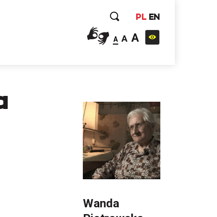
PL
EN
A
A
A
a
Wanda