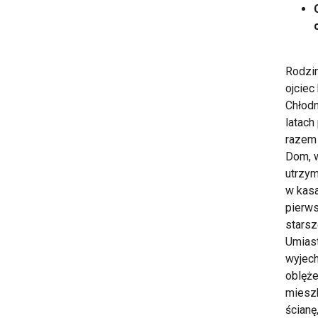
Rodzin
ojciec
Chłodn
latach
razem 
Dom, w
utrzym
w kasa
pierws
starsz
Umiast
wyjec
oblęże
mieszk
ścianę