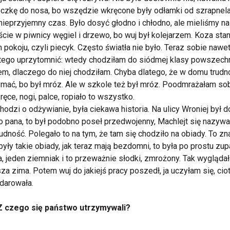
czkę do nosa, bo wszędzie wkręcone były odłamki od szrapnela
 nieprzyjemny czas. Było dosyć głodno i chłodno, ale mieliśmy na
cie w piwnicy węgiel i drzewo, bo wuj był kolejarzem. Koza sta
 pokoju, czyli piecyk. Często światła nie było. Teraz sobie nawet
ego uprzytomnić: wtedy chodziłam do siódmej klasy powszechn
em, dlaczego do niej chodziłam. Chyba dlatego, że w domu trudn
mać, bo był mróz. Ale w szkole też był mróz. Poodmrażałam so
ręce, nogi, palce, ropiało to wszystko.
chodzi o odżywianie, była ciekawa historia. Na ulicy Wroniej był 
o pana, to był podobno poseł przedwojenny, Machlejt się nazywa
ludność. Polegało to na tym, że tam się chodziło na obiady. To z
 były takie obiady, jak teraz mają bezdomni, to była po prostu zup
a, jeden ziemniak i to przeważnie słodki, zmrożony. Tak wyglądał
za zima. Potem wuj do jakiejś pracy poszedł, ja uczyłam się, cio
darowała.
Z czego się państwo utrzymywali?