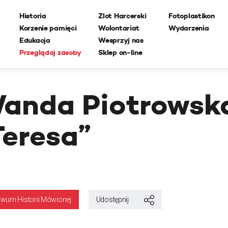
Historia
Zlot Harcerski
Fotoplastikon
Korzenie pamięci
Wolontariat
Wydarzenia
Edukacja
Wesprzyj nas
Przeglądaj zasoby
Sklep on-line
anda Piotrowsk
Teresa”
iwum Historii Mówionej
Udostępnij