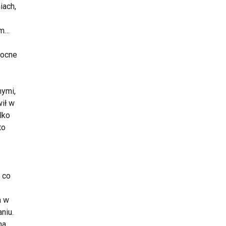
iach,
im…
nocne
nymi,
ił w
lko
to
o co
a w
niu.
na