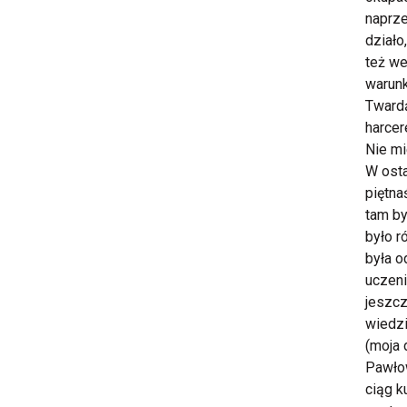
naprze
działo
też w
warunk
Twardą
harcer
Nie mi
W osta
piętna
tam by
było r
była o
uczeni
jeszcz
wiedzi
(moja 
Pawłow
ciąg k