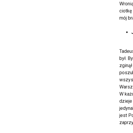
Wronią
ciotkę
mój br
Tadeus
był. B
zginął
poszuk
wszyst
Warsza
W każd
dzieje
jedyna
jest P
zaprzy