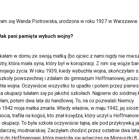
am się Wanda Piotrowska, urodzona w roku 1927 w Warszawie.
Jak pani pamięta wybuch wojny?
ałam w domu ze swoją matką (bo ojciec z nami nigdy nie mieszk
ostry, która miała syna, który był w konspiracji. Z nim się wiąże ba
mojego życia. W roku 1939, kiedy wybuchła wojna, skończyłam 
szkoły powszechnej i zdałam do gimnazjum Hoffmanowej, jeszc
ła wojna. Oczywiście wszystko to upadło i potem przez pierw
ata okupacji tułałam się po jakichś szkołach. Najpierw do siódmej 
łam, potem dwa lata do handlowej. To, na co pozwalali Niemcy.
 1942 moja matka zmarła. Wtedy właśnie, w maju 1942, jej siostr
iocia, trafiła na kogoś, kto znał księdza, który uczył u Hoffmanow
 okupacji. To była szkoła oczywiście tajna, ale pod przykrywką ja
arczej, modniarskiej. Zaczęłam chodzić przez ostatnie dwa lata
ji do Hoffmanowej, która mieściła się wówczas na Moniuszki 8,