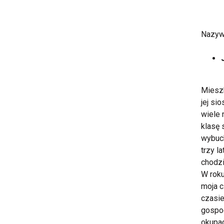
Nazyw
Mieszk
jej si
wiele 
klasę 
wybuch
trzy l
chodzi
W roku
moja c
czasie
gospod
okupac