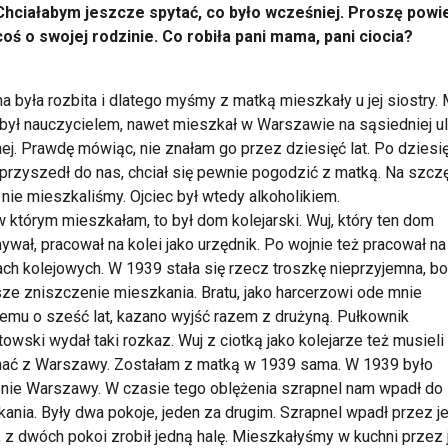
Chciałabym jeszcze spytać, co było wcześniej. Proszę powi
coś o swojej rodzinie. Co robiła pani mama, pani ciocia?
a była rozbita i dlatego myśmy z matką mieszkały u jej siostry. 
 był nauczycielem, nawet mieszkał w Warszawie na sąsiedniej ul
ej. Prawdę mówiąc, nie znałam go przez dziesięć lat. Po dziesi
 przyszedł do nas, chciał się pewnie pogodzić z matką. Na szcz
nie mieszkaliśmy. Ojciec był wtedy alkoholikiem.
 którym mieszkałam, to był dom kolejarski. Wuj, który ten dom
ywał, pracował na kolei jako urzędnik. Po wojnie też pracował na 
ch kolejowych. W 1939 stała się rzecz troszkę nieprzyjemna, bo
ze zniszczenie mieszkania. Bratu, jako harcerzowi ode mnie
emu o sześć lat, kazano wyjść razem z drużyną. Pułkownik
owski wydał taki rozkaz. Wuj z ciotką jako kolejarze też musieli
hać z Warszawy. Zostałam z matką w 1939 sama. W 1939 było
nie Warszawy. W czasie tego oblężenia szrapnel nam wpadł do
ania. Były dwa pokoje, jeden za drugim. Szrapnel wpadł przez j
, z dwóch pokoi zrobił jedną halę. Mieszkałyśmy w kuchni przez 