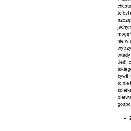
chuste
to był
szczęś
jednym
mogę t
nie wi
wytrzy
wtedy 
Jeśli 
takieg
żywił 
to nie
ścierk
pierws
gospo