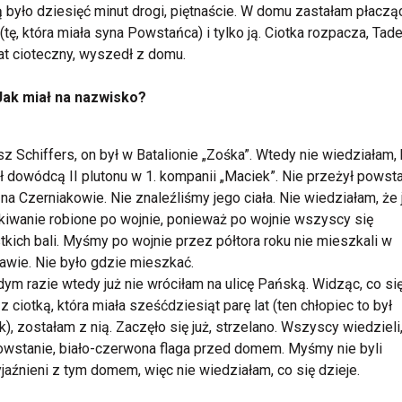
 było dziesięć minut drogi, piętnaście. W domu zastałam płaczą
 (tę, która miała syna Powstańca) i tylko ją. Ciotka rozpacza, Tad
at cioteczny, wyszedł z domu.
Jak miał na nazwisko?
z Schiffers, on był w Batalionie „Zośka”. Wtedy nie wiedziałam,
ył dowódcą II plutonu w 1. kompanii „Maciek”. Nie przeżył powsta
 na Czerniakowie. Nie znaleźliśmy jego ciała. Nie wiedziałam, że 
iwanie robione po wojnie, ponieważ po wojnie wszyscy się
kich bali. Myśmy po wojnie przez półtora roku nie mieszkali w
wie. Nie było gdzie mieszkać.
ym razie wtedy już nie wróciłam na ulicę Pańską. Widząc, co si
 z ciotką, która miała sześćdziesiąt parę lat (ten chłopiec to był
k), zostałam z nią. Zaczęło się już, strzelano. Wszyscy wiedzieli
owstanie, biało-czerwona flaga przed domem. Myśmy nie byli
jaźnieni z tym domem, więc nie wiedziałam, co się dzieje.