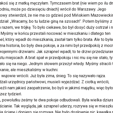
jakoś się z matką męczyłam. Tymczasem brat (nie wiem po ilu dn
odniu, może po dziesięciu dniach) wrócił do Warszawy. Jego
owy stwierdził, że nie ma co gdzieś pod Mińskiem Mazowieck
ział: „Wracamy, bo tu ludzie giną na szosach”. Potem byliśmy z
 razem, we trójkę. To było ciekawe, bo był dosyć duży ostrzał i 
. Myśmy w końcu przestali nocować w mieszkaniu i dlatego ten
el, który wpadł do mieszkania, zastał tam tylko brata. Ale to była
na historia, bo były dwa pokoje, a za nimi był przedpokój z moc
ojennymi drzwiami. Jak szrapnel wpadł, to te drzwi przedziuraw
stu miejscach. A brat spał w przedpokoju i nic mu się nie stało, ty
ło się na niego. Jednym słowem przeżył wtedy. Myśmy stracili 
anie, ale mieszkaliśmy w kuchni.
wujowie wrócili. Już była zima, śnieg. To się nazywało rajza.
żali urzędnicy państwowi, musieli wyjeżdżać. Z ciotką wrócili,
eźli nam jakieś zaopatrzenie, bo byli w jakimś majątku, więc był
rzez tydzień.
 powolutku żeśmy te dwa pokoje odbudowali. Była wielka dziur
 ścianie. Tak wygląda, jak szrapnel uderzy, rozrywa się w mieszka
ja ścianę i dopiero się rozrywa. Nie było dosłownie nic, kawałka 