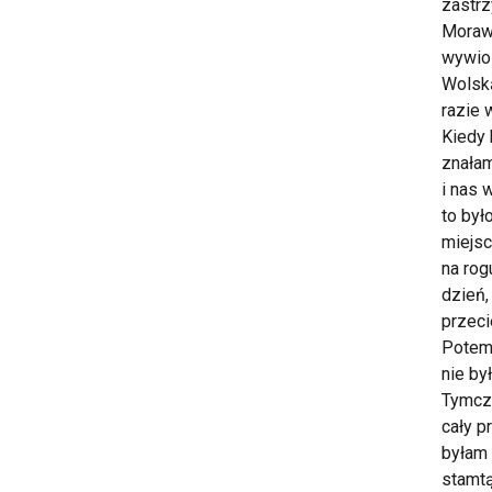
zastrz
Moraws
wywioz
Wolską
razie 
Kiedy 
znałam
i nas 
to był
miejsc
na rog
dzień,
przeci
Potem 
nie by
Tymcza
cały p
byłam 
stamtą