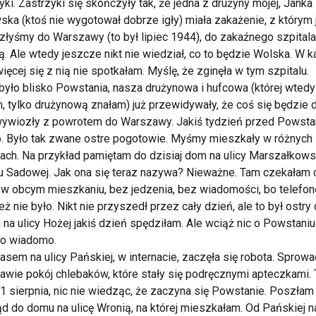
yki. Zastrzyki się skończyły tak, że jedna z drużyny mojej, Janka
ka (ktoś nie wygotował dobrze igły) miała zakażenie, z którym 
łyśmy do Warszawy (to był lipiec 1944), do zakaźnego szpitala
. Ale wtedy jeszcze nikt nie wiedział, co to będzie Wolska. W 
więcej się z nią nie spotkałam. Myślę, że zginęła w tym szpitalu.
było blisko Powstania, nasza drużynowa i hufcowa (której wtedy
, tylko drużynową znałam) już przewidywały, że coś się będzie d
wywiozły z powrotem do Warszawy. Jakiś tydzień przed Powst
o. Było tak zwane ostre pogotowie. Myśmy mieszkały w różnych
ach. Na przykład pamiętam do dzisiaj dom na ulicy Marszałkowsk
u Sadowej. Jak ona się teraz nazywa? Nieważne. Tam czekałam 
 w obcym mieszkaniu, bez jedzenia, bez wiadomości, bo telefo
eż nie było. Nikt nie przyszedł przez cały dzień, ale to był ostry 
na ulicy Hożej jakiś dzień spędziłam. Ale wciąż nic o Powstani
ło wiadomo.
sem na ulicy Pańskiej, w internacie, zaczęła się robota. Sprow
rawie pokój chlebaków, które stały się podręcznymi apteczkami.
1 sierpnia, nic nie wiedząc, że zaczyna się Powstanie. Poszłam
d do domu na ulicę Wronią, na której mieszkałam. Od Pańskiej n