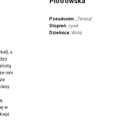
Piotrowska
Pseudonim:
„Teresa”
Stopień:
cywil
Dzielnica:
Wola
ał), u
rdzo
szóstą
ze nim
sze
klasy
a,
ej w
kiejś