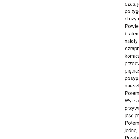
czas, 
po tyg
drużyn
Powied
bratem
naloty
szrapn
komicz
przedw
piętna
posypa
mieszk
Potem 
Wyjeżd
przywi
jeść p
Potem,
jednej
Przebi