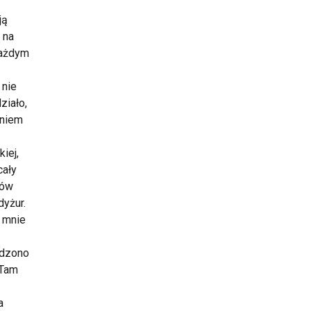
ją
 na
każdym
 nie
ziało,
aniem
iej,
cały
nów
dyżur.
u mnie
adzono
 Tam
a