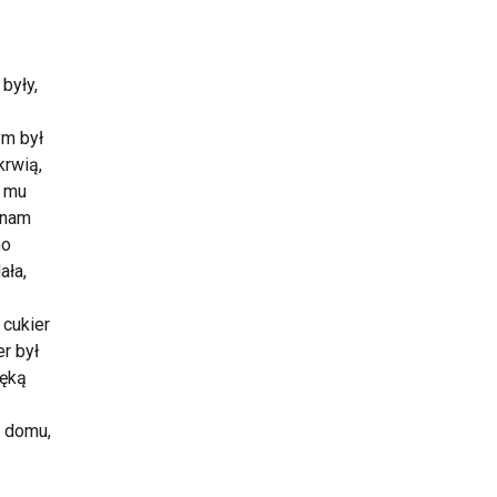
były,
ym był
krwią,
o mu
a nam
no
ała,
 cukier
er był
ręką
o domu,