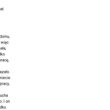
at.
 domu,
a więc
ała,
lko
pracę,
azało.
miecie
pracy,
Ducha
. I on
odku