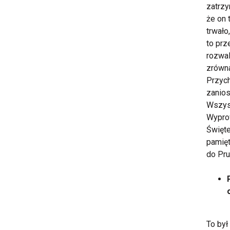
zatrzy
że on 
trwało
to prz
rozwal
zrówna
Przych
zanios
Wszyst
Wyprow
Święte
pamięt
do Pr
To był