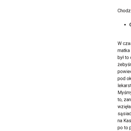
Chodzi
W czas
matka 
był to
żebyśm
powied
pod ok
lekars
Myśmy 
to, za
wzięła
sąsiad
na Kas
po to 