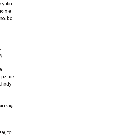
cynku,
go nie
ne, bo
,
ę.
a
już nie
chody
an się
ał, to