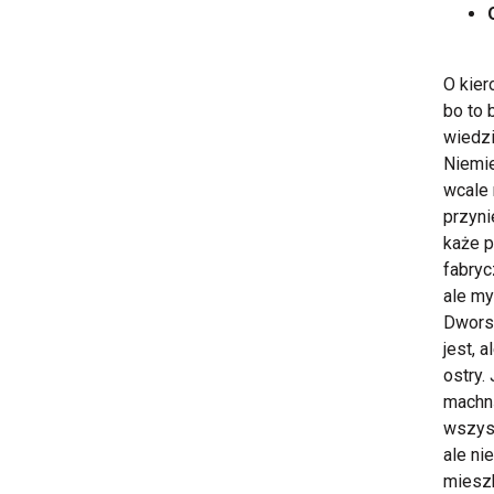
O kier
bo to 
wiedzi
Niemie
wcale 
przyni
każe p
fabryc
ale my
Dworsk
jest, 
ostry.
machną
wszyst
ale ni
mieszk