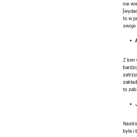
nie wi
[wydać
to w p
swoje 
Z kim 
bardzo
zatrzy
zakład
to zabi
Nastro
była i 