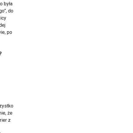
to była
go”, do
licy
dej
ie, po
?
zystko
ie, że
ier z