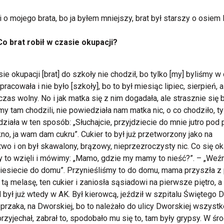
 o mojego brata, bo ja byłem mniejszy, brat był starszy o osiem l
Co brat robił w czasie okupacji?
ie okupacji [brat] do szkoły nie chodził, bo tylko [my] byliśmy w
pracowała i nie było [szkoły], bo to był miesiąc lipiec, sierpień, 
 czas wolny. No i jak matka się z nim dogadała, ale strasznie się b
y tam chodzili, nie powiedziała nam matka nic, o co chodziło, ty
ziała w ten sposób: „Słuchajcie, przyjdziecie do mnie jutro pod 
no, ja wam dam cukru”. Cukier to był już przetworzony jako na
two i on był skawalony, brązowy, nieprzezroczysty nic. Co się ok
to wzięli i mówimy: „Mamo, gdzie my mamy to nieść?”. – „Weź
niesiecie do domu”. Przynieśliśmy to do domu, mama przyszła z 
 tą melasę, ten cukier i zaniosła sąsiadowi na pierwsze piętro, a
 był już wtedy w AK. Był kierowcą, jeździł w szpitalu Świętego 
przaka, na Dworskiej, bo to należało do ulicy Dworskiej wszystko
przyjechał, zabrał to, spodobało mu się to, tam były grypsy. W śr