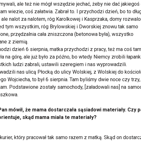
mywali, ale też nie mógł wszędzie jechać, żeby nie dać jakiegoś 
tam wiezie, coś załatwia. Zabrał to. I przychodzi dzień, bo to dłu
, ale nalot za nalotem, róg Karolkowej i Kasprzaka, domy rozwalo
ed tym wszystkim, róg Brylowskiej i Dworskiej znowu tak samo
one, przędzalnia cała zniszczona (betonowa była), wszystko
ne z ziemią.
odzi dzień 6 sierpnia, matka przychodzi z pracy, też ma coś tam
ła na górę, ale już było za późno, bo wtedy Niemcy zrobili łapank
kich ludzi zabrali, ustawili szeregiem i nas wyprowadzili.
adzili nas ulicą Płocką do ulicy Wolskiej, z Wolskiej do kościoł
go Wojciecha, to był 6 sierpnia. Tam byliśmy dwie noce czy trzy, 
am. Podstawione zostały samochody, [załadowali nas] na samo
uszkowa.
Pan mówił, że mama dostarczała sąsiadowi materiały. Czy p
orientuje, skąd mama miała te materiały?
 kurier, który pracował tak samo razem z matką. Skąd on dostarcz