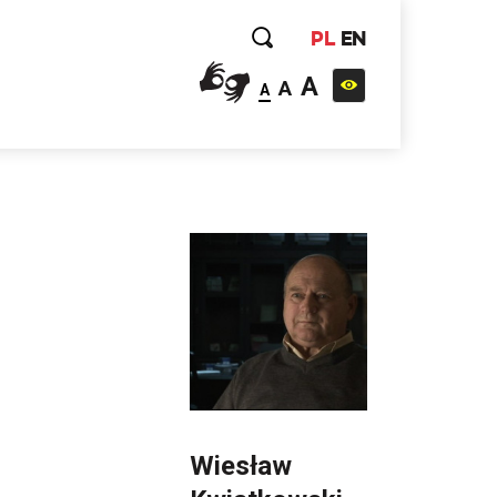
PL
EN
A
A
A
Wiesław