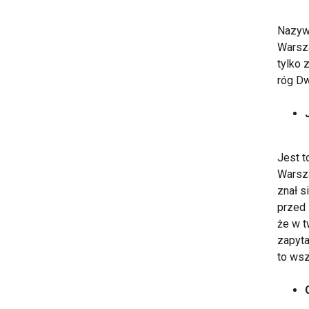
Nazywa
Warsza
tylko 
róg Dw
Jest t
Warsza
znał 
przed 
że w 
zapyta
to wsz