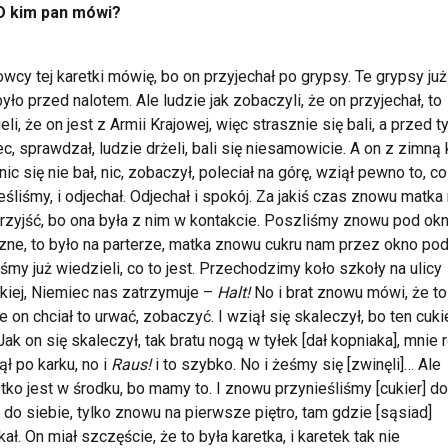
O kim pan mówi?
owcy tej karetki mówię, bo on przyjechał po grypsy. Te grypsy już 
było przed nalotem. Ale ludzie jak zobaczyli, że on przyjechał, to
eli, że on jest z Armii Krajowej, więc strasznie się bali, a przed t
c, sprawdzał, ludzie drżeli, bali się niesamowicie. A on z zimną 
nic się nie bał, nic, zobaczył, poleciał na górę, wziął pewno to, c
eśliśmy, i odjechał. Odjechał i spokój. Za jakiś czas znowu matk
rzyjść, bo ona była z nim w kontakcie. Poszliśmy znowu pod ok
zne, to było na parterze, matka znowu cukru nam przez okno pod
śmy już wiedzieli, co to jest. Przechodzimy koło szkoły na ulicy
iej, Niemiec nas zatrzymuje –
Halt!
No i brat znowu mówi, że to
ale on chciał to urwać, zobaczyć. I wziął się skaleczył, bo ten cuki
 Jak on się skaleczył, tak bratu nogą w tyłek [dał kopniaka], mnie 
ł po karku, no i
Raus!
i to szybko. No i żeśmy się [zwinęli]… Ale
ko jest w środku, bo mamy to. I znowu przynieśliśmy [cukier] d
e do siebie, tylko znowu na pierwsze piętro, tam gdzie [sąsiad]
ał. On miał szczęście, że to była karetka, i karetek tak nie