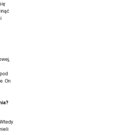
się
winąć
i
owej,
 pod
je. On
nia?
. Wtedy
mieli