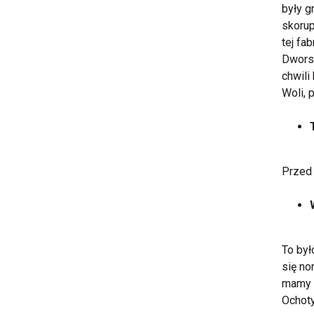
były g
skorup
tej fa
Dworsk
chwili
Woli, 
Przed
To by
się no
mamy i
Ochoty