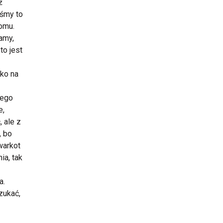
ż
yśmy to
domu.
amy,
to jest
lko na
iego
e,
, ale z
, bo
 warkot
ia, tak
a.
zukać,