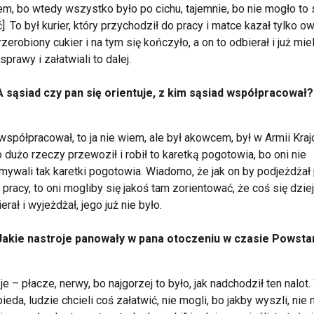
em, bo wtedy wszystko było po cichu, tajemnie, bo nie mogło to 
]. To był kurier, który przychodził do pracy i matce kazał tylko o
rzerobiony cukier i na tym się kończyło, a on to odbierał i już miel
sprawy i załatwiali to dalej.
A sąsiad czy pan się orientuje, z kim sąsiad współpracował?
współpracował, to ja nie wiem, ale był akowcem, był w Armii Kraj
 dużo rzeczy przewoził i robił to karetką pogotowia, bo oni nie
mywali tak karetki pogotowia. Wiadomo, że jak on by podjeżdżał
 pracy, to oni mogliby się jakoś tam zorientować, że coś się dzie
erał i wyjeżdżał, jego już nie było.
Jakie nastroje panowały w pana otoczeniu w czasie Powsta
je – płacze, nerwy, bo najgorzej to było, jak nadchodził ten nalot
bieda, ludzie chcieli coś załatwić, nie mogli, bo jakby wyszli, nie 