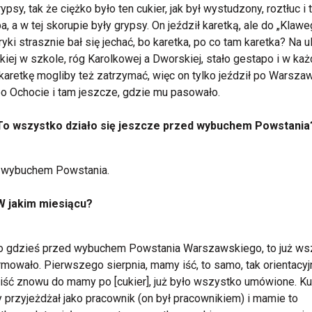
rypsy, tak że ciężko było ten cukier, jak był wystudzony, roztłuc i 
a, a w tej skorupie były grypsy. On jeździł karetką, ale do „Klawe
bryki strasznie bał się jechać, bo karetka, po co tam karetka? Na u
iej w szkole, róg Karolkowej a Dworskiej, stało gestapo i w każ
 karetkę mogliby też zatrzymać, więc on tylko jeździł po Warszaw
po Ochocie i tam jeszcze, gdzie mu pasowało.
To wszystko działo się jeszcze przed wybuchem Powstania
 wybuchem Powstania.
W jakim miesiącu?
ło gdzieś przed wybuchem Powstania Warszawskiego, to już ws
rmowało. Pierwszego sierpnia, mamy iść, to samo, tak orientacyjn
ść znowu do mamy po [cukier], już było wszystko umówione. Kur
 przyjeżdżał jako pracownik (on był pracownikiem) i mamie to