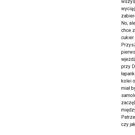
wszyst
wyciąg
zabier
No, al
chce z
cukier
Przysz
pierws
wjeżdż
przy D
łapank
kolei 
miał b
samolo
zaczęl
między
Patrze
czy ja