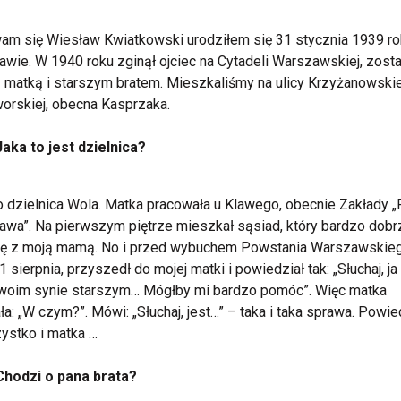
m się Wiesław Kwiatkowski urodziłem się 31 stycznia 1939 r
wie. W 1940 roku zginął ojciec na Cytadeli Warszawskiej, zost
z matką i starszym bratem. Mieszkaliśmy na ulicy Krzyżanowski
orskiej, obecna Kasprzaka.
Jaka to jest dzielnica?
o dzielnica Wola. Matka pracowała u Klawego, obecnie Zakłady „
wa”. Na pierwszym piętrze mieszkał sąsiad, który bardzo dobr
się z moją mamą. No i przed wybuchem Powstania Warszawskieg
1 sierpnia, przyszedł do mojej matki i powiedział tak: „Słuchaj, ja
twoim synie starszym… Mógłby mi bardzo pomóc”. Więc matka
ła: „W czym?”. Mówi: „Słuchaj, jest…” – taka i taka sprawa. Powie
ystko i matka …
Chodzi o pana brata?