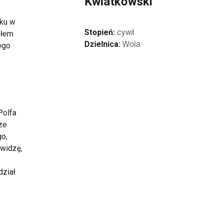
Kwiatkowski
oku w
Stopień:
cywil
ałem
Dzielnica:
Wola
ego
Polfa
ze
o,
 widzę,
dział