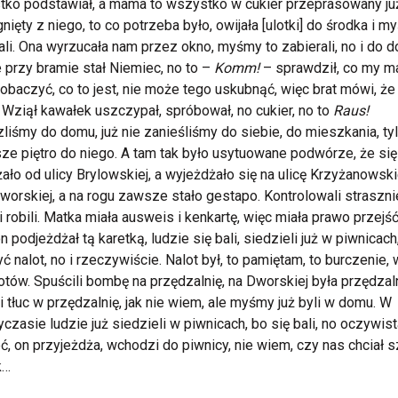
ko podstawiał, a mama to wszystko w cukier przeprasowany ju
nięty z niego, to co potrzeba było, owijała [ulotki] do środka i m
ali. Ona wyrzucała nam przez okno, myśmy to zabierali, no i do 
e przy bramie stał Niemiec, no to –
Komm!
– sprawdził, co my m
obaczyć, co to jest, nie może tego uskubnąć, więc brat mówi, że 
. Wziął kawałek uszczypał, spróbował, no cukier, no to
Raus!
liśmy do domu, już nie zanieśliśmy do siebie, do mieszkania, ty
ze piętro do niego. A tam tak było usytuowane podwórze, że się
ało od ulicy Brylowskiej, a wyjeżdżało się na ulicę Krzyżanowsk
worskiej, a na rogu zawsze stało gestapo. Kontrolowali straszni
i robili. Matka miała ausweis i kenkartę, więc miała prawo przejść
on podjeżdżał tą karetką, ludzie się bali, siedzieli już w piwnicach
yć nalot, no i rzeczywiście. Nalot był, to pamiętam, to burczenie,
tów. Spuścili bombę na przędzalnię, na Dworskiej była przędzaln
i tłuc w przędzalnię, jak nie wiem, ale myśmy już byli w domu. W
czasie ludzie już siedzieli w piwnicach, bo się bali, no oczywist
ć, on przyjeżdża, wchodzi do piwnicy, nie wiem, czy nas chciał s
k…