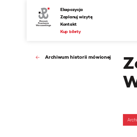
Ekspozycja
Zaplanuj wizytę
Kontakt
Kup bilety
Z
Archiwum historii mówionej
W
Arch