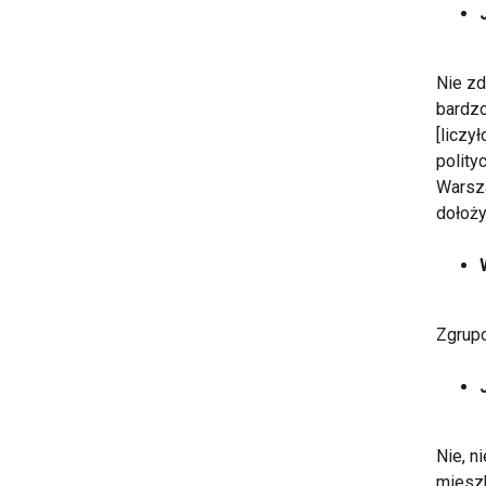
Nie zd
bardzo
[liczy
polity
Warsza
dołoż
Zgrupo
Nie, n
mieszk