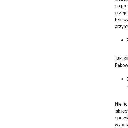
po pro
przeje
ten cz
przymu
Tak, k
Rakowi
Nie, t
jak je
opowia
wycofa