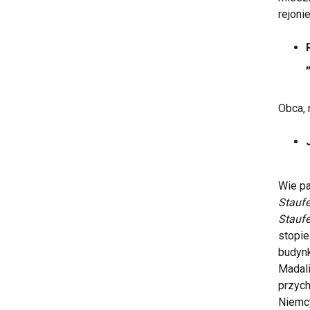
rejoni
Obca, 
Wie pa
Staufe
Staufe
stopie
budynk
Madali
przych
Niemcy