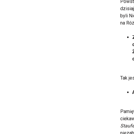
Powsta
dzisia
byli N
na Róż
Tak jes
Pamięt
ciekaw
Staufe
niezab