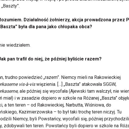
e „Baszty”.
Rozumiem. Działalność żołnierzy, akcja prowadzona przez 
„Baszta” była dla pana jako chłopaka obca?
nie wiedziałem.
Jak pan trafił do niej, że później byliście razem?
n, trudno powiedzieć „razem”. Niemcy mieli na Rakowieckiej
rkaserne vis-à-vis
więzienia. […] „Baszta” atakowała SGGW,
rkaserne
, ale później się wycofała (Ajewski tam walczył, nie wiem
ń miał) i w zasadzie dopiero w szkole na Różanej „Baszta” objęł
i, a ten teren – od Rakowieckiej, Narbutta, Wiśniowa, do
ńskiego, Kazimierzowska – to był taki trochę teren niczyj. Tu
odzili Niemcy, byli Powstańcy, wycofali się, później przychodzili
, zdobywali ten teren. Powstańcy byli dopiero w szkole na Róża