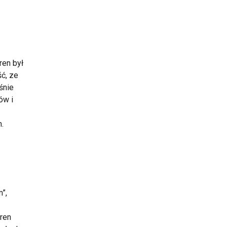
ren był
ść, ze
śnie
ów i
m.
m”,
eren