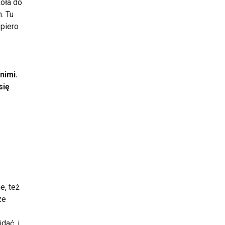
oła do
. Tu
opiero
nimi.
się
e, też
ze
dać, i