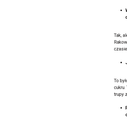
Tak, a
Rakowi
czasie
To był
cukru. 
trupy 