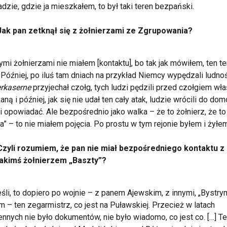
dzie, gdzie ja mieszkałem, to był taki teren bezpański.
Jak pan zetknął się z żołnierzami ze Zgrupowania?
mi żołnierzami nie miałem [kontaktu], bo tak jak mówiłem, ten te
. Później, po iluś tam dniach na przykład Niemcy wypędzali ludno
rkaserne
przyjechał czołg, tych ludzi pędzili przed czołgiem wła
aną i później, jak się nie udał ten cały atak, ludzie wrócili do dom
i opowiadać. Ale bezpośrednio jako walka – że to żołnierz, że to
a” – to nie miałem pojęcia. Po prostu w tym rejonie byłem i żyłe
Czyli rozumiem, że pan nie miał bezpośredniego kontaktu z
jakimś żołnierzem „Baszty”?
eśli, to dopiero po wojnie – z panem Ajewskim, z innymi, „Bystry
m – ten zegarmistrz, co jest na Puławskiej. Przecież w latach
nnych nie było dokumentów, nie było wiadomo, co jest co. […] T