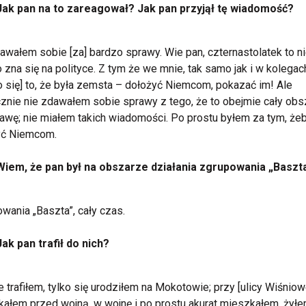
Jak pan na to zareagował? Jak pan przyjął tę wiadomość?
awałem sobie [za] bardzo sprawy. Wie pan, czternastolatek to n
 zna się na polityce. Z tym że we mnie, tak samo jak i w kolegac
ło się] to, że była zemsta – dołożyć Niemcom, pokazać im! Ale
cznie nie zdawałem sobie sprawy z tego, że to obejmie cały obsz
wę; nie miałem takich wiadomości. Po prostu byłem za tym, że
yć Niemcom.
Wiem, że pan był na obszarze działania zgrupowania „Baszta
wania „Baszta”, cały czas.
Jak pan trafił do nich?
ie trafiłem, tylko się urodziłem na Mokotowie; przy [ulicy Wiśniowe
ałem przed wojną, w wojnę i po prostu akurat mieszkałem, żył