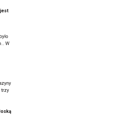
jest
było
to… W
gazyny
 trzy
łoską