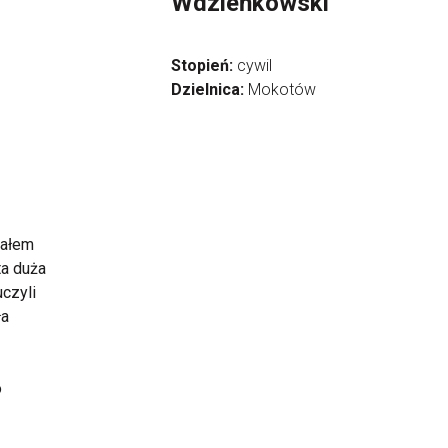
Wdzieńkowski
Stopień:
cywil
Dzielnica:
Mokotów
kałem
ta duża
uczyli
ła
o