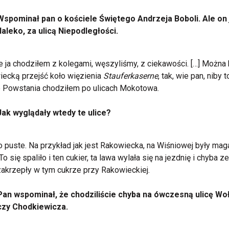
Wspominał pan o kościele Świętego Andrzeja Boboli. Ale on 
daleko, za ulicą Niepodległości.
le ja chodziłem z kolegami, węszyliśmy, z ciekawości. […] Można 
ecką przejść koło więzienia
Stauferkaserne
, tak, wie pan, niby 
 Powstania chodziłem po ulicach Mokotowa.
Jak wyglądały wtedy te ulice?
o puste. Na przykład jak jest Rakowiecka, na Wiśniowej były ma
To się spaliło i ten cukier, ta lawa wylała się na jezdnię i chyba ze
zakrzepły w tym cukrze przy Rakowieckiej.
Pan wspominał, że chodziliście chyba na ówczesną ulicę Wo
czy Chodkiewicza.