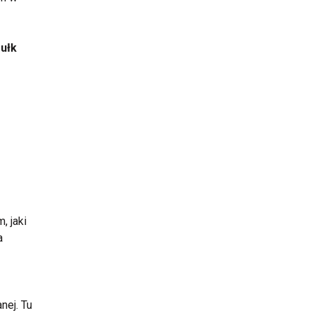
Pułk
, jaki
a
nej. Tu