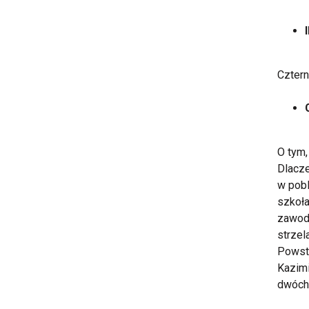
Cztern
O tym,
Dlacze
w pobl
szkoła
zawodu
strzel
Powsta
Kazimi
dwóch,