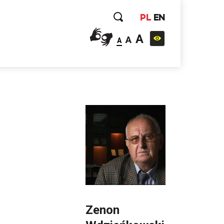
PL
EN
A
A
A
Zenon