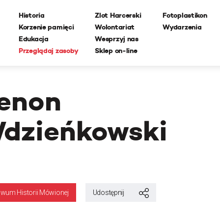
Historia
Zlot Harcerski
Fotoplastikon
Korzenie pamięci
Wolontariat
Wydarzenia
Edukacja
Wesprzyj nas
Przeglądaj zasoby
Sklep on-line
enon
dzieńkowski
iwum Historii Mówionej
Udostępnij