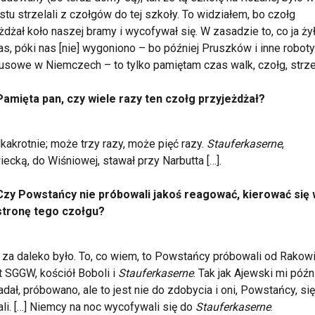
stu strzelali z czołgów do tej szkoły. To widziałem, bo czołg
żdżał koło naszej bramy i wycofywał się. W zasadzie to, co ja żył
as, póki nas [nie] wygoniono – bo później Pruszków i inne roboty
sowe w Niemczech – to tylko pamiętam czas walk, czołg, strze
Pamięta pan, czy wiele razy ten czołg przyjeżdżał?
ilkakrotnie; może trzy razy, może pięć razy.
Stauferkaserne
,
ecką, do Wiśniowej, stawał przy Narbutta […].
Czy Powstańcy nie próbowali jakoś reagować, kierować się
stronę tego czołgu?
o za daleko było. To, co wiem, to Powstańcy próbowali od Rakowi
st SGGW, kościół Boboli i
Stauferkaserne
. Tak jak Ajewski mi późn
dał, próbowano, ale to jest nie do zdobycia i oni, Powstańcy, się
li. […] Niemcy na noc wycofywali się do
Stauferkaserne
.