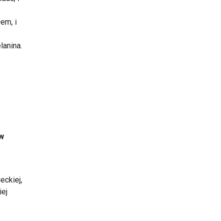
em, i
lanina.
 w
eckiej,
iej