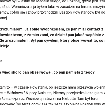
ńców był właśnie od Madalińskiego, od Różanej, gdzie jest szk
j, aż do Woronicza, a ja byłem tutaj, w zasadzie na terenie niczyim
iemcy, cofali się i znów przychodzili. Bastion Powstańców był d
anej.
Zrozumiałem. Ja sobie wyobrażałem, że pan miał kontakt z
dowództwem, z żołnierzami, że działał pan jakoś wspólnie z 
Źle zrozumiałem. Był pan cywilem, który obserwował to, co 
dzieje.
t.
A więc skoro pan obserwował, co pan pamięta z tego?
am to – w czasie Powstania, bo jeszcze mam przeżycia wojenn
e – Wiśniowa 36, przy Narbutta, Niemcy przejeżdżali czołgiem 
rkaserne
przez Wiśniową i stawali na Narbutta. Tam był teren
udowany (bo teraz domy są), tak że tą szkołę na Różanej było wi