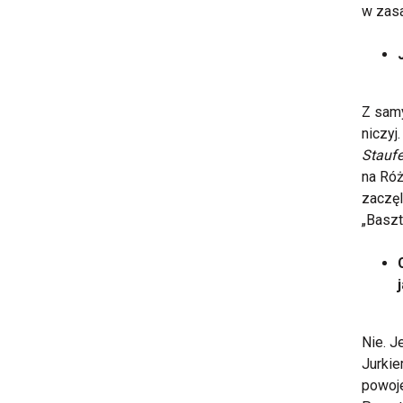
w zasa
Z samy
niczyj
Staufe
na Róż
zaczęl
„Baszt
Nie. J
Jurkie
powoje