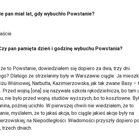
Ile pan miał lat, gdy wybuchło Powstanie?
aście.
Czy pan pamięta dzień i godzinę wybuchu Powstania?
 że to Powstanie, dowiedziałem się dopiero za dwa, trzy dni.
go? Dlatego że strzelaniny były w Warszawie ciągle. Ja miesz
iżu Wiśniowej, Narbutta, Kazimierzowska, jak tak zwane Basy – 
. Przed wojną [ona] się nazywała szkoła rękodzielnicza, bo tam 
; nie było przed wojną studiów wyższych, bo to kosztowne. By
anina, później ucichło. W pierwszej chwili nie wiedziałem, że to
nie, myślałem, że to jakaś akcja, bo ciągle jakieś akcje były na
erzowskiej, na Niepodległości. Wiadomości przyszły dopiero p
 trzech dniach.