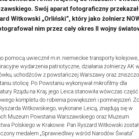
zawskiego. Swój aparat fotograficzny przekazał
ard Witkowski „Orliński”, który jako żołnierz NOW
otografował nim przez cały okres II wojny świato
go pomocą uwiecznił m.in. niemieckie transporty kolejowe,
iracyjne wydarzenia patriotyczne, działania żołnierzy AK 
ówku, uchodźców z powstańczej Warszawy oraz zniszcz
aniu stolicę. Po Powstaniu wykonywał mikrofilmy dla
atury Rządu na Kraj; jego Leica stanowiła wówczas część
owego kompletu do robienia powiększeń i pomniejszeń. Zd
Ryszarda Witkowskiego, wykonane Leicą, znajdują się w
ach Muzeum Powstania Warszawskiego oraz Muzeum
ctwa Polskiego w Krakowie. Pan Ryszard Witkowski został
czony medalem „Sprawiedliwy wśród Narodów Świata”.