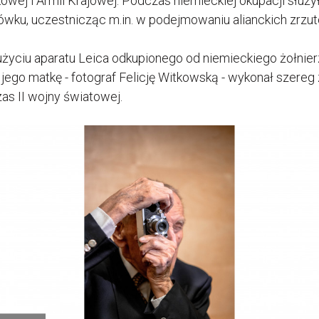
owej i Armii Krajowej. Podczas niemieckiej okupacji służy
ówku, uczestnicząc m.in. w podejmowaniu alianckich zrzut
użyciu aparatu Leica odkupionego od niemieckiego żołnier
 jego matkę - fotograf Felicję Witkowską - wykonał szereg 
as II wojny światowej.