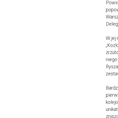
Powst
popow
Warsz
Deleg
W jej
„Kozl
zrzut
niego
Rysza
zesta
Bardz
pierw
kolej
unika
znisz