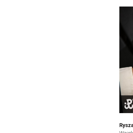
Rysza