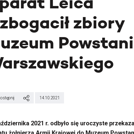
parat Leica
zbogacił zbiory
uzeum Powstan
arszawskiego
ostępnij
14.10.2021
aździernika 2021 r. odbyło się uroczyste przekaz
atu żołnierza Armii Krajowej do Muzeum Powstan