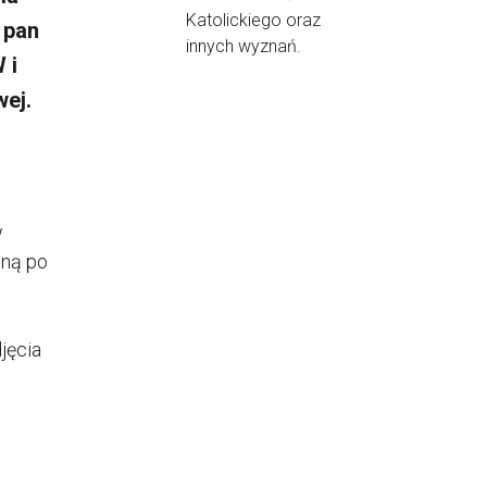
Katolickiego oraz
 pan
innych wyznań.
 i
wej.
w
oną po
jęcia