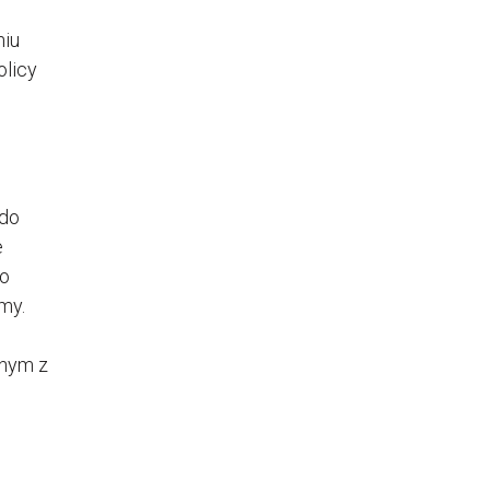
niu
olicy
 do
e
go
my.
dnym z