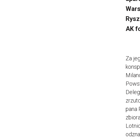
Wars
Rysz
AK f
Za je
konsp
Milan
Powst
Deleg
zrzut
pana 
zbior
Lotni
odzna