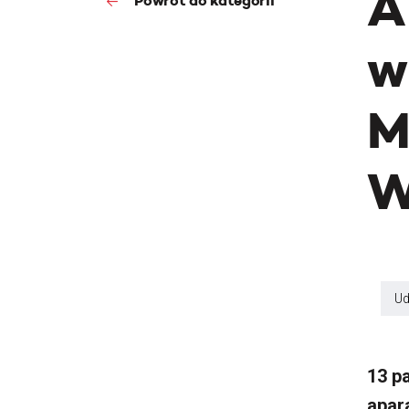
A
Powrót do kategorii
w
M
W
Ud
13 p
apar