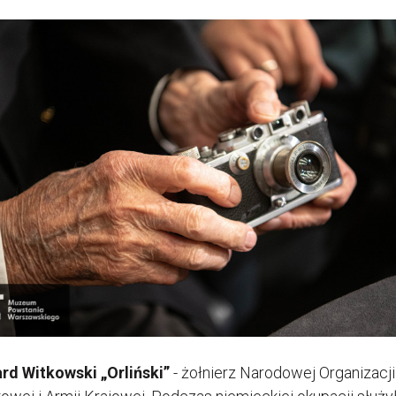
rd Witkowski „Orliński”
- żołnierz Narodowej Organizacji