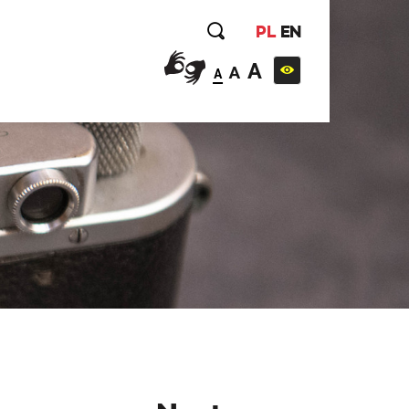
PL
EN
A
A
A