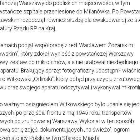
ańczej Warszawy do pobliskich miejscowości, w tym
stańcze szpitale przeniesione do Milanówka. Po Powsta
awskim rozpoczął również służbę dla ewakuowanej ze st
atury Rządu RP na Kraj.
 ramach podjął współpracę z red. Wacławem Żdżarskim
owskim”, który zdołał wynieść z powstańczej Warszawy
owy zestaw do mikrofilmów, ale nie uratował niezbędnego
 aparatu. Brakujący sprzęt fotograficzny udostępnił właśni
rd Witkowski „Orliński”, który odtąd przy użyciu zrzutowe
wu oraz swojego aparatu odczytywał i wykonywał mikrofil
o ważnym osiągnięciem Witkowskiego było udanie się je
szych, po przejściu frontu zimą 1945 roku, transportów
owych do zrujnowanej Warszawy. Wykonał w ten sposób
tową serię zdjęć, dokumentujących „na świeżo”, ogrom
czeń stolicy Polski, w tym Starego Miasta.