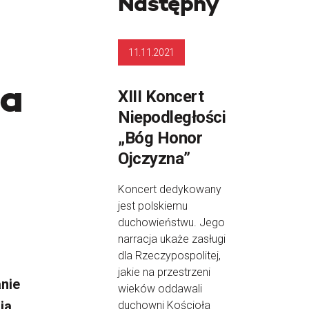
Następny
11.11.2021
ia
XIII Koncert
Niepodległości
„Bóg Honor
Ojczyzna”
Koncert dedykowany
jest polskiemu
duchowieństwu. Jego
narracja ukaże zasługi
dla Rzeczypospolitej,
jakie na przestrzeni
anie
wieków oddawali
ia
duchowni Kościoła