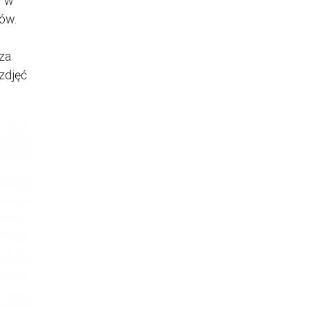
ł w
ów.
za
zdjęć