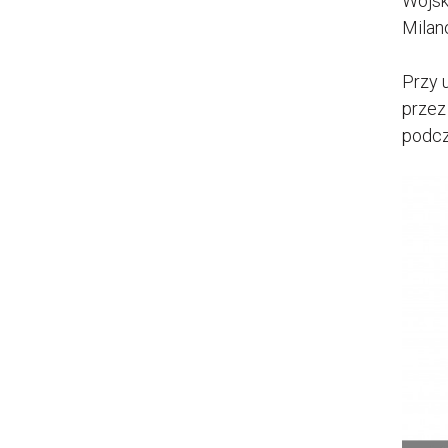
Wojsk
Milan
Przy 
przez
podcz