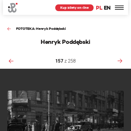
PL
EN
Kup bilety on-line
FOTOTEKA: Henryk Poddębski
Henryk Poddębski
157
z
258
ki
F
p