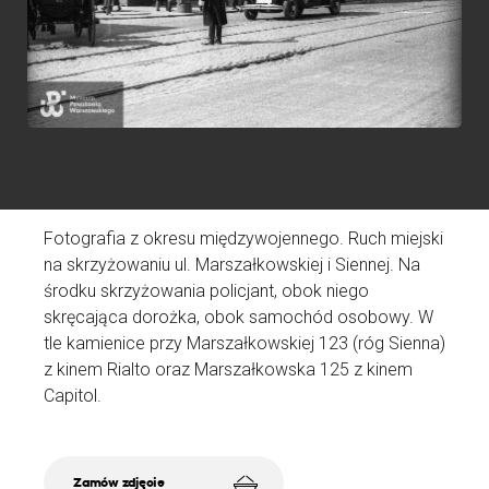
b
N
D
A
Fotografia z okresu międzywojennego. Ruch miejski
Ź
na skrzyżowaniu ul. Marszałkowskiej i Siennej. Na
środku skrzyżowania policjant, obok niego
skręcająca dorożka, obok samochód osobowy. W
tle kamienice przy Marszałkowskiej 123 (róg Sienna)
z kinem Rialto oraz Marszałkowska 125 z kinem
Capitol.
Zamów zdjęcie