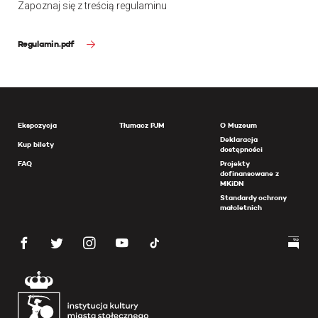
Zapoznaj się z treścią regulaminu
Regulamin.pdf
Ekspozycja
Tłumacz PJM
O Muzeum
Deklaracja
Kup bilety
dostępności
FAQ
Projekty
dofinansowane z
MKiDN
Standardy ochrony
małoletnich