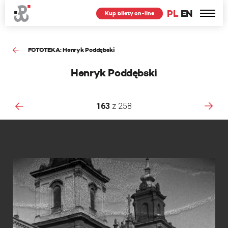
PL
EN
Kup bilety on-line
FOTOTEKA: Henryk Poddębski
Henryk Poddębski
163
z
258
ki
F
w