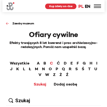
PL
EN
Kup bilety on-line
Zasoby muzeum
Ofiary cywilne
Efekty trwających 8 lat kwerend i prac archiwizacyjno-
redakcyjnych. Pomóż nam uzupełnić bazę.
Wszystkie
A
B
C
Ć
D
E
F
G
H
I
J
K
L
Ł
M
N
O
P
Q
R
S
Ś
T
U
V
W
Z
Ż
Ź
Szukaj
Dodaj osobę