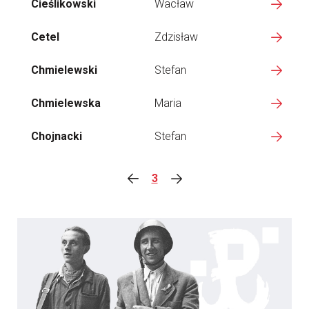
Cieślikowski
Wacław
Cetel
Zdzisław
Chmielewski
Stefan
Chmielewska
Maria
Chojnacki
Stefan
3