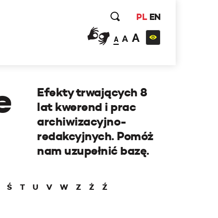
PL
EN
A
A
A
e
Efekty trwających 8
lat kwerend i prac
archiwizacyjno-
redakcyjnych. Pomóż
nam uzupełnić bazę.
Ś
T
U
V
W
Z
Ż
Ź