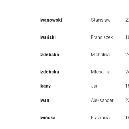
Iwanowski
Stanisław
2
Iwański
Franciszek
1
Izdebska
Michalina
2
Izdebska
MIchalina
2
Ikany
Jan
1
Iwan
Aleksander
2
Iwińska
Erazmina
1