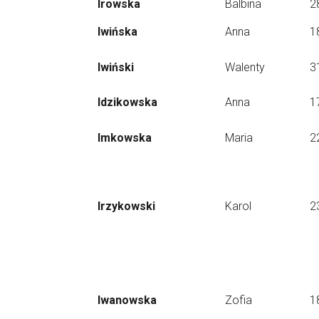
Irowska
Balbina
2
Iwińska
Anna
1
Iwiński
Walenty
3
Idzikowska
Anna
1
Imkowska
Maria
2
Irzykowski
Karol
2
Iwanowska
Zofia
1