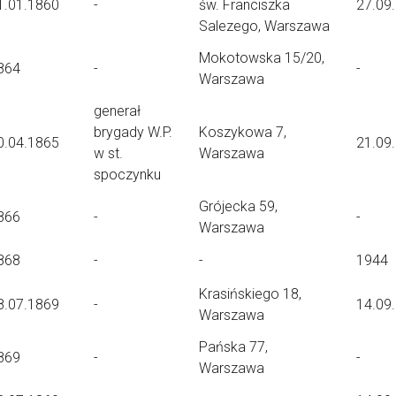
1.01.1860
-
św. Franciszka
27.09
Salezego, Warszawa
Mokotowska 15/20,
864
-
-
Warszawa
generał
brygady W.P.
Koszykowa 7,
0.04.1865
21.09
w st.
Warszawa
spoczynku
Grójecka 59,
866
-
-
Warszawa
868
-
-
1944
Krasińskiego 18,
8.07.1869
-
14.09
Warszawa
Pańska 77,
869
-
-
Warszawa