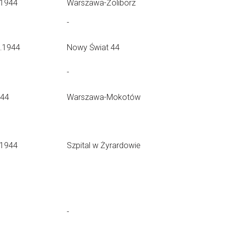
.1944
Warszawa-Żoliborz
-
9.1944
Nowy Świat 44
-
.44
Warszawa-Mokotów
.1944
Szpital w Żyrardowie
-