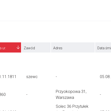
a ur.
Zawód
Adres
Data śmi
1.11.1811
szewc
-
05.08
Przyokopowa 31,
860
-
-
Warszawa
Solec 36 Przytułek