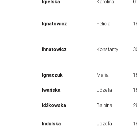
Igielska
Karolina
0
Ignatowicz
Felicja
1
Ihnatowicz
Konstanty
3
Ignaczuk
Maria
1
Iwańska
Józefa
1
Idźkowska
Balbina
2
Indulska
Józefa
1