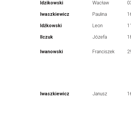
Idzikowski
Wacław
0
Iwaszkiewicz
Paulina
1
Idźkowski
Leon
1
Ilczuk
Józefa
1
Iwanowski
Franciszek
2
Iwaszkiewicz
Janusz
1