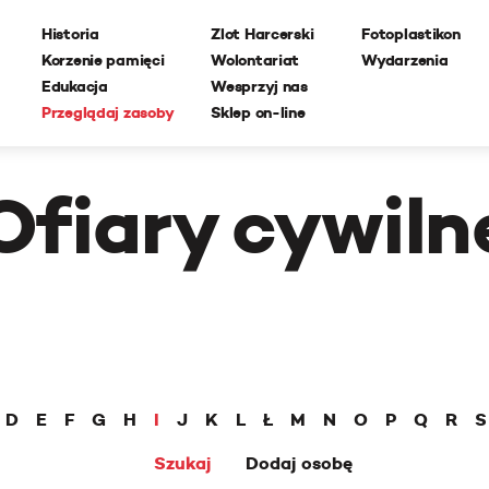
Historia
Zlot Harcerski
Fotoplastikon
Korzenie pamięci
Wolontariat
Wydarzenia
Edukacja
Wesprzyj nas
Przeglądaj zasoby
Sklep on-line
Ofiary cywiln
D
E
F
G
H
I
J
K
L
Ł
M
N
O
P
Q
R
S
Szukaj
Dodaj osobę