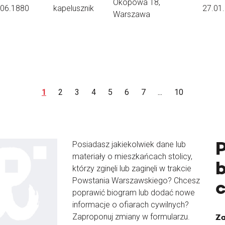
Okopowa 18,
.06.1880
kapelusznik
27.01
Warszawa
1
2
3
4
5
6
7
...
10
Posiadasz jakiekolwiek dane lub
materiały o mieszkańcach stolicy,
b
którzy zginęli lub zaginęli w trakcie
Powstania Warszawskiego? Chcesz
poprawić biogram lub dodać nowe
informacje o ofiarach cywilnych?
Zaproponuj zmiany w formularzu.
Za