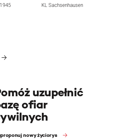
.1945
KL Sachsenhausen
Pomóż uzupełnić
azę ofiar
cywilnych
proponuj nowy życiorys