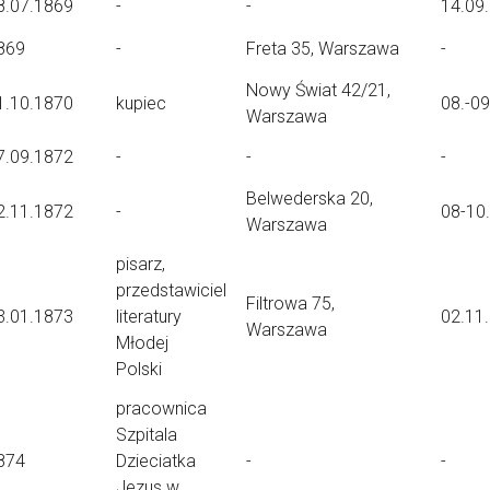
8.07.1869
-
-
14.09
869
-
Freta 35, Warszawa
-
Nowy Świat 42/21,
1.10.1870
kupiec
08.-0
Warszawa
7.09.1872
-
-
-
Belwederska 20,
2.11.1872
-
08-10
Warszawa
pisarz,
przedstawiciel
Filtrowa 75,
3.01.1873
literatury
02.11
Warszawa
Młodej
Polski
pracownica
Szpitala
874
Dzieciatka
-
-
Jezus w