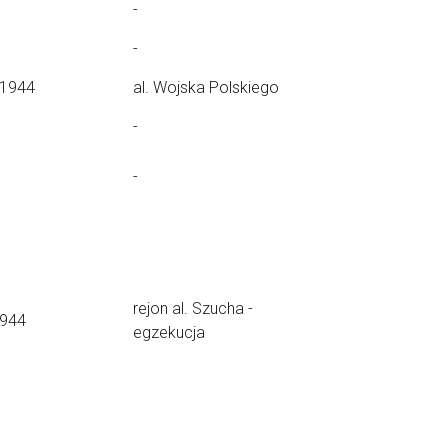
-
-
.1944
al. Wojska Polskiego
-
-
rejon al. Szucha -
1944
egzekucja