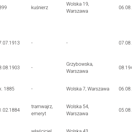
Wolska 19,
899
kuśnierz
06.08
Warszawa
7.07.1913
-
-
07.08
Grzybowska,
8.08.1903
-
08.19
Warszawa
k. 1885
-
Wolska 7, Warszawa
06.08
tramwajrz,
Wolska 54,
1.02.1884
05.08
emeryt
Warszawa
właściciel
Wolska 43,