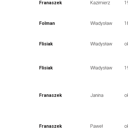
Franaszek
Kazimierz
1
Folman
Władysław
1
Flisiak
Władysław
o
Flisiak
Władysław
1
Franaszek
Janina
o
Franaszek
Paweł
o