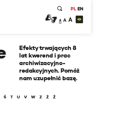
PL
EN
A
A
A
e
Efekty trwających 8
lat kwerend i prac
archiwizacyjno-
redakcyjnych. Pomóż
nam uzupełnić bazę.
Ś
T
U
V
W
Z
Ż
Ź