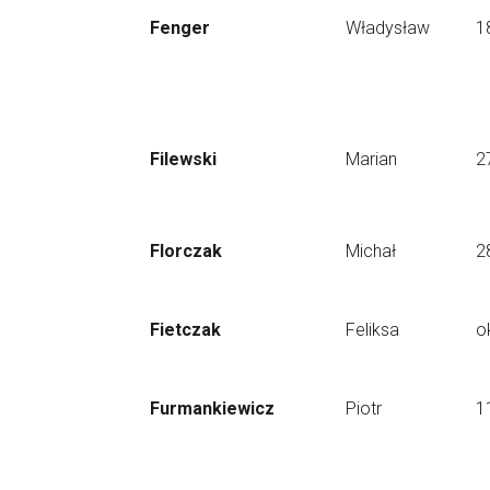
Fenger
Władysław
1
Filewski
Marian
2
Florczak
Michał
2
Fietczak
Feliksa
o
Furmankiewicz
Piotr
1