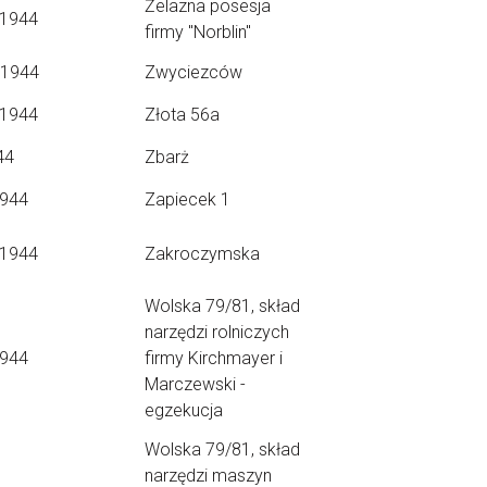
Żelazna posesja
.1944
firmy "Norblin"
.1944
Zwyciezców
.1944
Złota 56a
44
Zbarż
1944
Zapiecek 1
.1944
Zakroczymska
Wolska 79/81, skład
narzędzi rolniczych
1944
firmy Kirchmayer i
Marczewski -
egzekucja
Wolska 79/81, skład
narzędzi maszyn