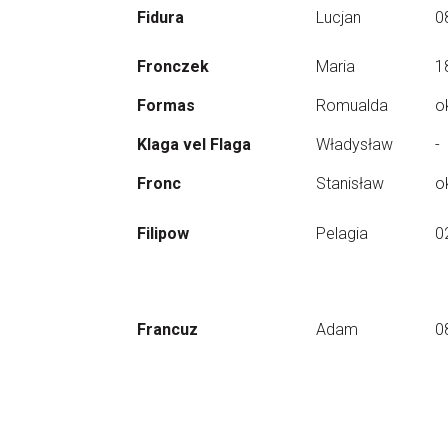
Fidura
Lucjan
0
Fronczek
Maria
1
Formas
Romualda
o
Klaga vel Flaga
Władysław
-
Fronc
Stanisław
o
Filipow
Pelagia
0
Francuz
Adam
0