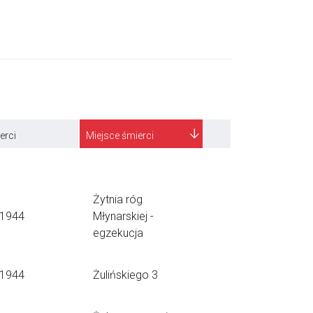
erci
Miejsce śmierci
Żytnia róg
.1944
Młynarskiej -
egzekucja
.1944
Żulińskiego 3