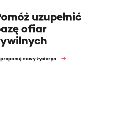
Pomóż uzupełnić
azę ofiar
cywilnych
proponuj nowy życiorys