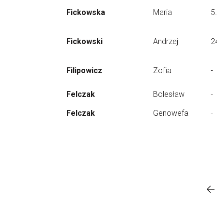
Fickowska
Maria
5
Fickowski
Andrzej
2
Filipowicz
Zofia
-
Felczak
Bolesław
-
Felczak
Genowefa
-