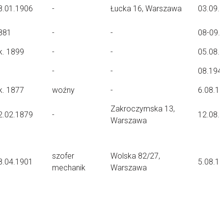
8.01.1906
-
Łucka 16, Warszawa
03.09
881
-
-
08-09
k. 1899
-
-
05.08
-
-
08.19
k. 1877
woźny
-
6.08.
Zakroczymska 13,
2.02.1879
-
12.08
Warszawa
szofer
Wolska 82/27,
8.04.1901
5.08.
mechanik
Warszawa