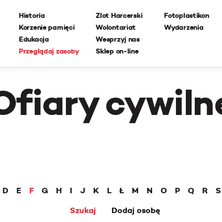
Historia
Zlot Harcerski
Fotoplastikon
Korzenie pamięci
Wolontariat
Wydarzenia
Edukacja
Wesprzyj nas
Przeglądaj zasoby
Sklep on-line
Ofiary cywiln
D
E
F
G
H
I
J
K
L
Ł
M
N
O
P
Q
R
S
Szukaj
Dodaj osobę