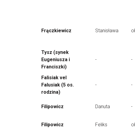
Frączkiewicz
Stanisława
o
Tysz (synek
Eugeniusza i
-
-
Franciszki)
Falisiak vel
Falusiak (5 os.
-
-
rodzina)
Filipowicz
Danuta
-
Filipowicz
Feliks
o