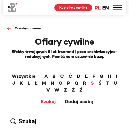
PL
EN
Kup bilety on-line
Zasoby muzeum
Ofiary cywilne
Efekty trwających 8 lat kwerend i prac archiwizacyjno-
redakcyjnych. Pomóż nam uzupełnić bazę.
Wszystkie
A
B
C
Ć
D
E
F
G
H
I
J
K
L
Ł
M
N
O
P
Q
R
S
Ś
T
U
V
W
Z
Ż
Ź
Szukaj
Dodaj osobę