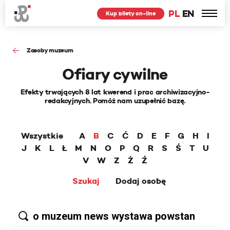
PL
EN
Kup bilety on-line
Zasoby muzeum
Ofiary cywilne
Efekty trwających 8 lat kwerend i prac archiwizacyjno-
redakcyjnych. Pomóż nam uzupełnić bazę.
Wszystkie
A
B
C
Ć
D
E
F
G
H
I
J
K
L
Ł
M
N
O
P
Q
R
S
Ś
T
U
V
W
Z
Ż
Ź
Szukaj
Dodaj osobę