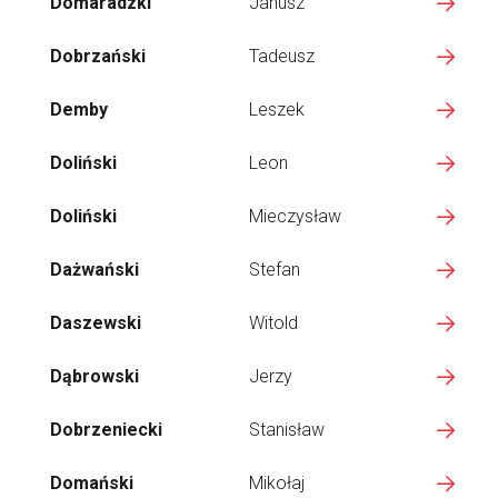
Domaradzki
Janusz
Dobrzański
Tadeusz
Demby
Leszek
Doliński
Leon
Doliński
Mieczysław
Dażwański
Stefan
Daszewski
Witold
Dąbrowski
Jerzy
Dobrzeniecki
Stanisław
Domański
Mikołaj