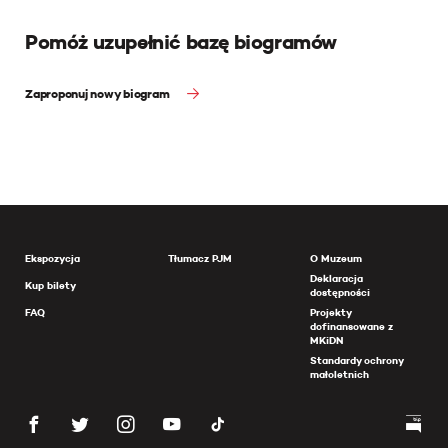
Pomóż uzupełnić bazę biogramów
Zaproponuj nowy biogram
Ekspozycja
Tłumacz PJM
O Muzeum
Deklaracja
Kup bilety
dostępności
FAQ
Projekty
dofinansowane z
MKiDN
Standardy ochrony
małoletnich