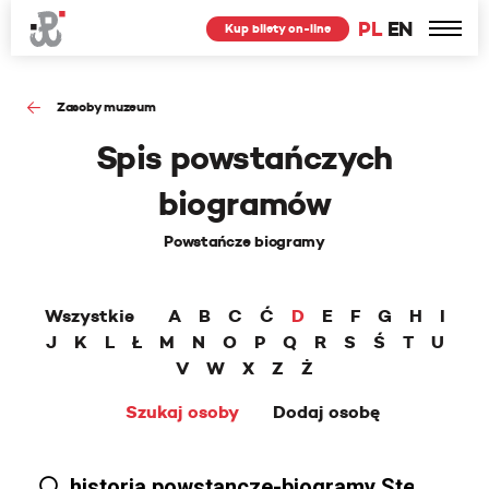
PL
EN
Kup bilety on-line
Zasoby muzeum
Spis powstańczych
biogramów
Powstańcze biogramy
Wszystkie
A
B
C
Ć
D
E
F
G
H
I
J
K
L
Ł
M
N
O
P
Q
R
S
Ś
T
U
V
W
X
Z
Ż
Szukaj osoby
Dodaj osobę