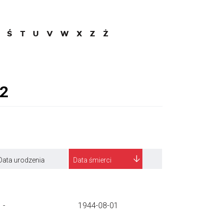
Ś
T
U
V
W
X
Z
Ż
Data urodzenia
Data śmierci
-
1944-08-01