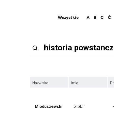
Wszystkie
A
B
C
Ć
Nazwisko
Imię
Dr
Mioduszewski
Stefan
-