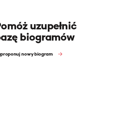
Pomóż uzupełnić
bazę biogramów
proponuj nowy biogram