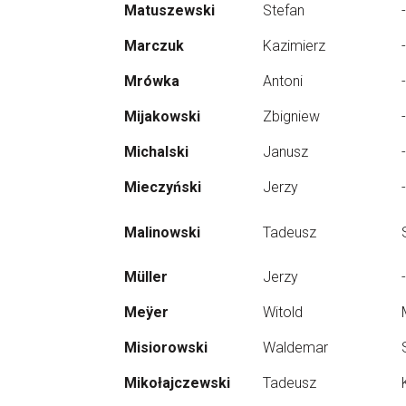
Matuszewski
Stefan
-
Marczuk
Kazimierz
-
Mrówka
Antoni
-
Mijakowski
Zbigniew
-
Michalski
Janusz
-
Mieczyński
Jerzy
-
Malinowski
Tadeusz
Müller
Jerzy
-
Meÿer
Witold
Misiorowski
Waldemar
Mikołajczewski
Tadeusz