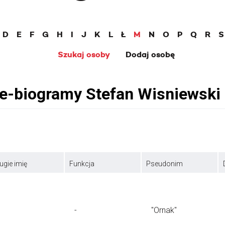
D
E
F
G
H
I
J
K
L
Ł
M
N
O
P
Q
R
S
Szukaj osoby
Dodaj osobę
ugie imię
Funkcja
Pseudonim
-
"Ornak"