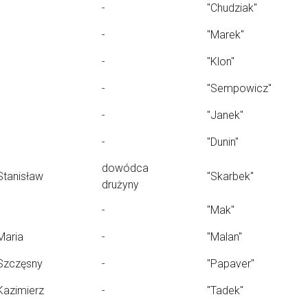
-
"Chudziak"
-
"Marek"
-
"Klon"
-
"Sempowicz"
-
"Janek"
-
"Dunin"
dowódca
Stanisław
"Skarbek"
drużyny
-
"Mak"
Maria
-
"Malan"
Szczęsny
-
"Papaver"
Kazimierz
-
"Tadek"