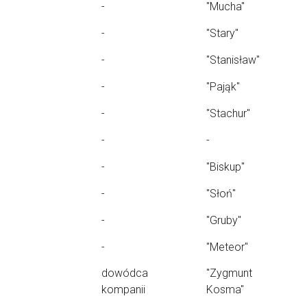
-
"Mucha"
-
"Stary"
-
"Stanisław"
-
"Pająk"
-
"Stachur"
-
-
-
"Biskup"
-
"Słoń"
-
"Gruby"
-
"Meteor"
dowódca
"Zygmunt
kompanii
Kosma"