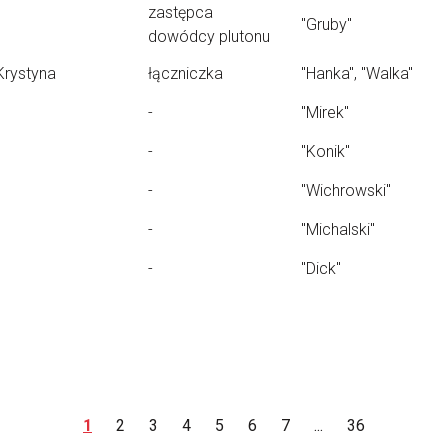
zastępca
"Gruby"
dowódcy plutonu
Krystyna
łączniczka
"Hanka", "Walka"
-
"Mirek"
-
"Konik"
-
"Wichrowski"
-
"Michalski"
-
"Dick"
1
2
3
4
5
6
7
...
36