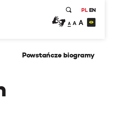
PL
EN
A
A
A
Powstańcze biogramy
h