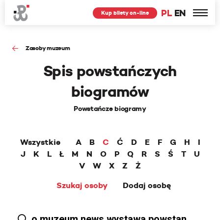
PL
EN
Kup bilety on-line
Zasoby muzeum
Spis powstańczych
biogramów
Powstańcze biogramy
Wszystkie
A
B
C
Ć
D
E
F
G
H
I
J
K
L
Ł
M
N
O
P
Q
R
S
Ś
T
U
V
W
X
Z
Ż
Szukaj osoby
Dodaj osobę