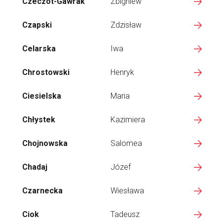
Czeczot-Gawrak
Zbigniew
Czapski
Zdzisław
Celarska
Iwa
Chrostowski
Henryk
Ciesielska
Maria
Chłystek
Kazimiera
Chojnowska
Salomea
Chadaj
Józef
Czarnecka
Wiesława
Ciok
Tadeusz