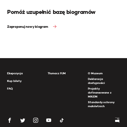
Pomóż uzupełnić bazę biogramów
Zaproponuj nowy biogram
Ekspozycja
Tłumacz PJM
O Muzeum
Deklaracja
Kup bilety
dostępności
FAQ
Projekty
dofinansowane z
MKiDN
Standardy ochrony
małoletnich