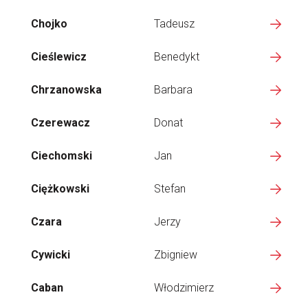
Chojko
Tadeusz
Cieślewicz
Benedykt
Chrzanowska
Barbara
Czerewacz
Donat
Ciechomski
Jan
Ciężkowski
Stefan
Czara
Jerzy
Cywicki
Zbigniew
Caban
Włodzimierz