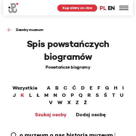
PL
EN
Kup bilety on-line
Zasoby muzeum
Spis powstańczych
biogramów
Powstańcze biogramy
Wszystkie
A
B
C
Ć
D
E
F
G
H
I
J
K
L
Ł
M
N
O
P
Q
R
S
Ś
T
U
V
W
X
Z
Ż
Szukaj osoby
Dodaj osobę