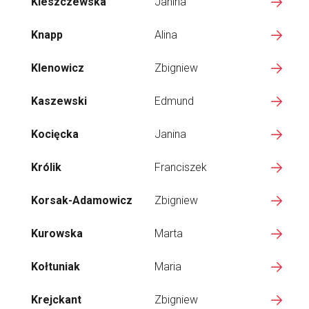
Kleszczewska
Janina
Knapp
Alina
Klenowicz
Zbigniew
Kaszewski
Edmund
Kocięcka
Janina
Królik
Franciszek
Korsak-Adamowicz
Zbigniew
Kurowska
Marta
Kołtuniak
Maria
Krejckant
Zbigniew