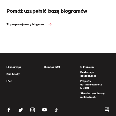
Pomóż uzupełnić bazę biogramów
Zaproponuj nowy biogram
Ekspozycja
Tłumacz PJM
O Muzeum
Deklaracja
Kup bilety
dostępności
FAQ
Projekty
dofinansowane z
MKiDN
Standardy ochrony
małoletnich