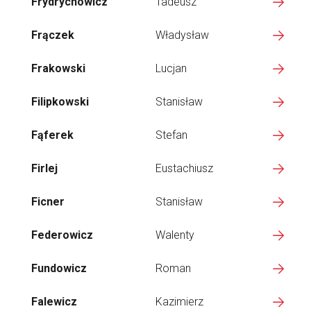
Frydrychowicz
Tadeusz
Frączek
Władysław
Frakowski
Lucjan
Filipkowski
Stanisław
Fąferek
Stefan
Firlej
Eustachiusz
Ficner
Stanisław
Federowicz
Walenty
Fundowicz
Roman
Falewicz
Kazimierz