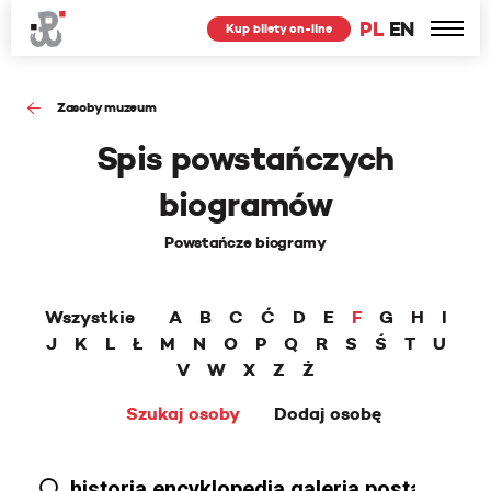
PL
EN
Kup bilety on-line
Zasoby muzeum
Spis powstańczych
biogramów
Powstańcze biogramy
Wszystkie
A
B
C
Ć
D
E
F
G
H
I
J
K
L
Ł
M
N
O
P
Q
R
S
Ś
T
U
V
W
X
Z
Ż
Szukaj osoby
Dodaj osobę