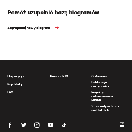
Pomóż uzupełnić bazę biogramów
Zaproponuj nowy biogram
Ekspozycja
Tłumacz PJM
O Muzeum
Deklaracja
Kup bilety
dostępności
FAQ
Projekty
dofinansowane z
MKiDN
Standardy ochrony
małoletnich