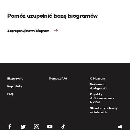
Pomóż uzupełnić bazę biogramów
Zaproponuj nowy biogram
Ekspozycja
Tłumacz PJM
O Muzeum
Deklaracja
Kup bilety
dostępności
FAQ
Projekty
dofinansowane z
MKiDN
Standardy ochrony
małoletnich