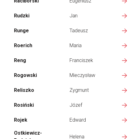
Raciborski
Eugeniusz
Rudzki
Jan
Runge
Tadeusz
Roerich
Maria
Reng
Franciszek
Rogowski
Mieczysław
Reliszko
Zygmunt
Rosiński
Józef
Rojek
Edward
Ostkiewicz-
Helena