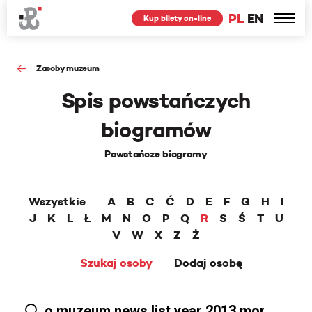
PL
EN
Kup bilety on-line
Zasoby muzeum
Spis powstańczych
biogramów
Powstańcze biogramy
Wszystkie
A
B
C
Ć
D
E
F
G
H
I
J
K
L
Ł
M
N
O
P
Q
R
S
Ś
T
U
V
W
X
Z
Ż
Szukaj osoby
Dodaj osobę