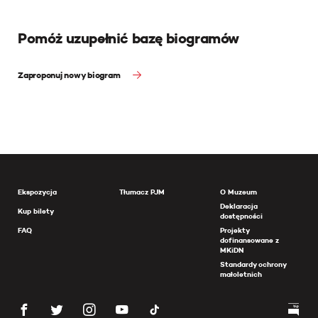
Pomóż uzupełnić bazę biogramów
Zaproponuj nowy biogram
Ekspozycja
Tłumacz PJM
O Muzeum
Deklaracja
Kup bilety
dostępności
FAQ
Projekty
dofinansowane z
MKiDN
Standardy ochrony
małoletnich