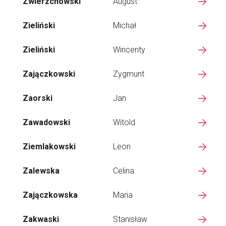
Zwierzchowski
August
Zieliński
Michał
Zieliński
Wincenty
Zajączkowski
Zygmunt
Zaorski
Jan
Zawadowski
Witold
Ziemlakowski
Leon
Zalewska
Celina
Zajączkowska
Maria
Zakwaski
Stanisław