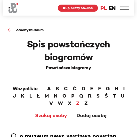
PL
EN
Kup bilety on-line
Zasoby muzeum
Spis powstańczych
biogramów
Powstańcze biogramy
Wszystkie
A
B
C
Ć
D
E
F
G
H
I
J
K
L
Ł
M
N
O
P
Q
R
S
Ś
T
U
V
W
X
Z
Ż
Szukaj osoby
Dodaj osobę