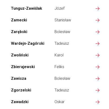
Tunguz-Zawiślak
Józef
Zamecki
Stanisław
Zarębski
Bolesław
Wardejn-Zagórski
Tadeusz
Zwoliński
Karol
Zbierajewski
Feliks
Zawisza
Bolesław
Zgorzelski
Tadeusz
Zawadzki
Oskar