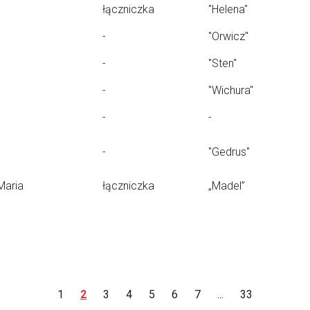
łączniczka
"Helena"
-
"Orwicz"
-
"Sten"
-
"Wichura"
-
-
-
"Gedrus"
Maria
łączniczka
„Madel”
1
2
3
4
5
6
7
...
33