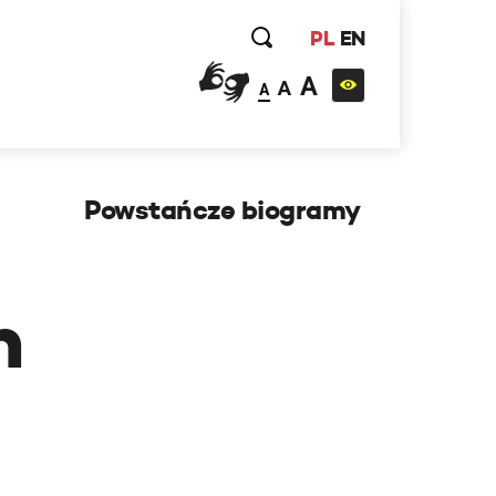
PL
EN
A
A
A
Powstańcze biogramy
h