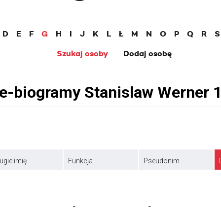
D
E
F
G
H
I
J
K
L
Ł
M
N
O
P
Q
R
S
Szukaj osoby
Dodaj osobę
ugie imię
Funkcja
Pseudonim
-
-