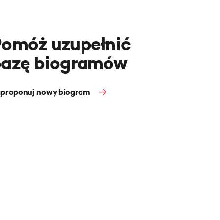
Pomóż uzupełnić
bazę biogramów
proponuj nowy biogram