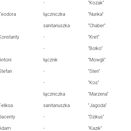
-
"Kozak"
Teodora
łączniczka
"Nunka"
sanitariuszka
"Chaber"
Konstanty
-
"Kret"
-
"Bolko"
Antoni
łącznik
"Mowgli"
Stefan
-
"Sten"
-
"Kos"
łączniczka
"Marzena"
Feliksa
sanitariuszka
"Jagoda"
Jacenty
-
"Dzikus"
Adam
-
"Kazik"