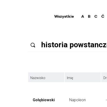
Wszystkie
A
B
C
Ć
Nazwisko
Imię
Dr
Gołębiowski
Napoleon
-