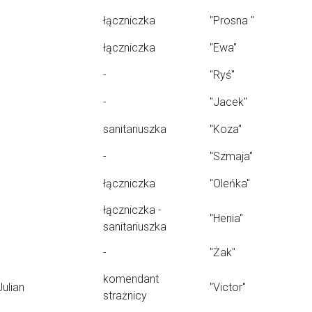
łączniczka
"Prosna "
łączniczka
"Ewa"
-
"Ryś"
-
"Jacek"
sanitariuszka
"Koza"
-
"Szmaja"
łączniczka
"Oleńka"
łączniczka -
"Henia"
sanitariuszka
-
"Żak"
komendant
Julian
"Victor"
strażnicy