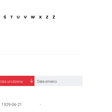
Ś
T
U
V
W
X
Z
Ż
Data urodzenia
Data śmierci
1929-06-21
-