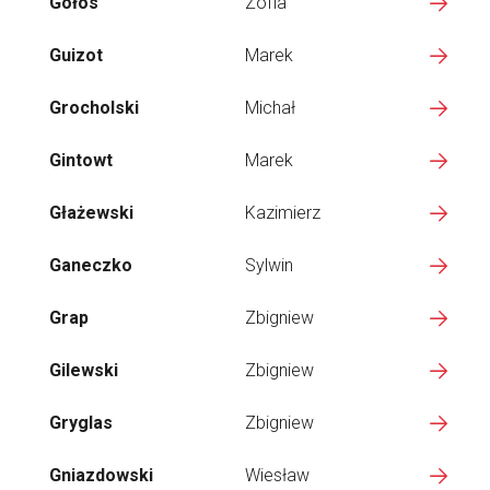
Gołos
Zofia
Guizot
Marek
Grocholski
Michał
Gintowt
Marek
Głażewski
Kazimierz
Ganeczko
Sylwin
Grap
Zbigniew
Gilewski
Zbigniew
Gryglas
Zbigniew
Gniazdowski
Wiesław