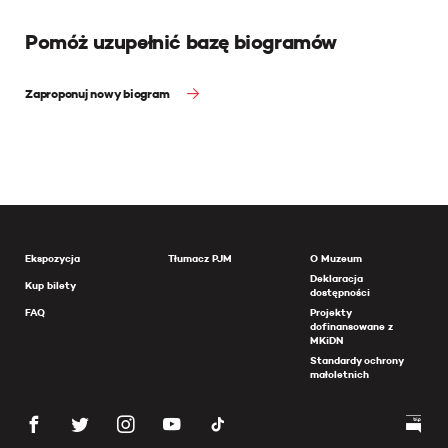
Pomóż uzupełnić bazę biogramów
Zaproponuj nowy biogram
Ekspozycja
Tłumacz PJM
O Muzeum
Deklaracja
Kup bilety
dostępności
FAQ
Projekty
dofinansowane z
MKiDN
Standardy ochrony
małoletnich