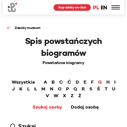
PL
EN
Kup bilety on-line
Zasoby muzeum
Spis powstańczych
biogramów
Powstańcze biogramy
Wszystkie
A
B
C
Ć
D
E
F
G
H
I
J
K
L
Ł
M
N
O
P
Q
R
S
Ś
T
U
V
W
X
Z
Ż
Szukaj osoby
Dodaj osobę