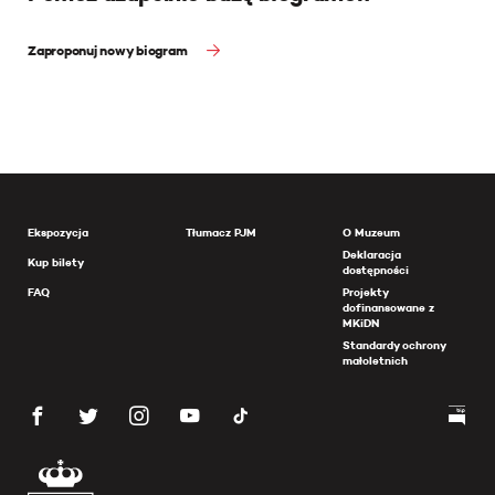
Zaproponuj nowy biogram
Ekspozycja
Tłumacz PJM
O Muzeum
Deklaracja
Kup bilety
dostępności
FAQ
Projekty
dofinansowane z
MKiDN
Standardy ochrony
małoletnich