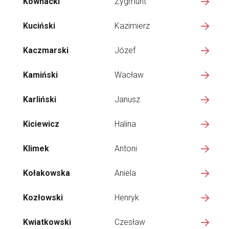
Kownacki
Zygmunt
Kuciński
Kazimierz
Kaczmarski
Józef
Kamiński
Wacław
Karliński
Janusz
Kiciewicz
Halina
Klimek
Antoni
Kołakowska
Aniela
Kozłowski
Henryk
Kwiatkowski
Czesław