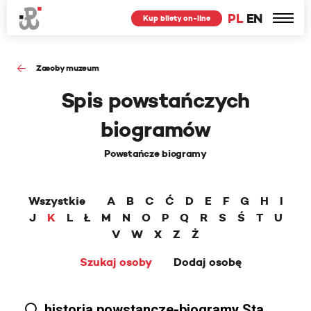
PL
EN
Kup bilety on-line
Zasoby muzeum
Spis powstańczych
biogramów
Powstańcze biogramy
Wszystkie
A
B
C
Ć
D
E
F
G
H
I
J
K
L
Ł
M
N
O
P
Q
R
S
Ś
T
U
V
W
X
Z
Ż
Szukaj osoby
Dodaj osobę