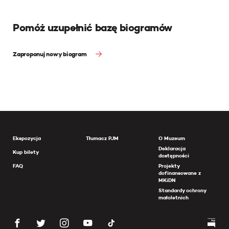
Pomóż uzupełnić bazę biogramów
Zaproponuj nowy biogram
Ekspozycja
Tłumacz PJM
O Muzeum
Deklaracja
Kup bilety
dostępności
FAQ
Projekty
dofinansowane z
MKiDN
Standardy ochrony
małoletnich