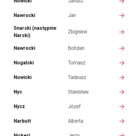
Nowicki
Janusz
Nawrocki
Jan
Snarski (następnie
Zbigniew
Narski)
Nawrocki
Bohdan
Nogalski
Tomasz
Nowicki
Tadeusz
Nyc
Stanisław
Nycz
Józef
Narbutt
Alberta
Nickerl
Jerzy