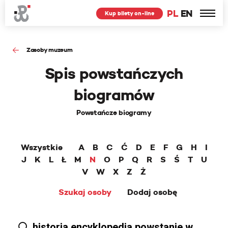
PL
EN
Kup bilety on-line
Zasoby muzeum
Spis powstańczych
biogramów
Powstańcze biogramy
Wszystkie
A
B
C
Ć
D
E
F
G
H
I
J
K
L
Ł
M
N
O
P
Q
R
S
Ś
T
U
V
W
X
Z
Ż
Szukaj osoby
Dodaj osobę