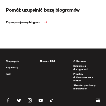
Pomóż uzupełnić bazę biogramów
Zaproponuj nowy biogram
Ekspozycja
Tłumacz PJM
O Muzeum
Deklaracja
Kup bilety
dostępności
FAQ
Projekty
dofinansowane z
MKiDN
Standardy ochrony
małoletnich