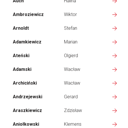
Auch
Halina
Ambroziewicz
Wiktor
Arnoldt
Stefan
Adamkiewicz
Marian
Ateński
Olgierd
Adamski
Wacław
Archiciński
Wacław
Andrzejewski
Gerard
Araszkiewicz
Zdzisław
Aniołkowski
Klemens