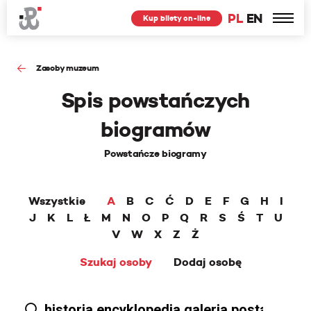
PL
EN
Kup bilety on-line
Zasoby muzeum
Spis powstańczych
biogramów
Powstańcze biogramy
Wszystkie
A
B
C
Ć
D
E
F
G
H
I
J
K
L
Ł
M
N
O
P
Q
R
S
Ś
T
U
V
W
X
Z
Ż
Szukaj osoby
Dodaj osobę