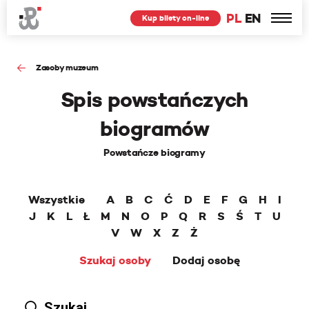
PL
EN
Kup bilety on-line
Zasoby muzeum
Spis powstańczych
biogramów
Powstańcze biogramy
Wszystkie
A
B
C
Ć
D
E
F
G
H
I
J
K
L
Ł
M
N
O
P
Q
R
S
Ś
T
U
V
W
X
Z
Ż
Szukaj osoby
Dodaj osobę