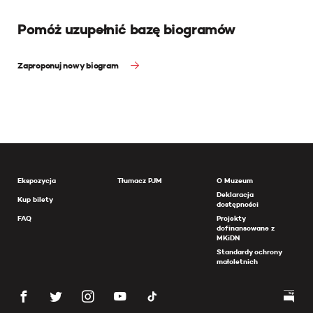
Pomóż uzupełnić bazę biogramów
Zaproponuj nowy biogram
Ekspozycja
Tłumacz PJM
O Muzeum
Deklaracja
Kup bilety
dostępności
FAQ
Projekty
dofinansowane z
MKiDN
Standardy ochrony
małoletnich