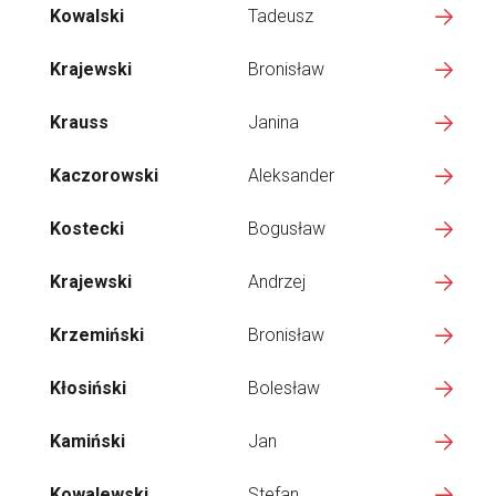
Kowalski
Tadeusz
Krajewski
Bronisław
Krauss
Janina
Kaczorowski
Aleksander
Kostecki
Bogusław
Krajewski
Andrzej
Krzemiński
Bronisław
Kłosiński
Bolesław
Kamiński
Jan
Kowalewski
Stefan