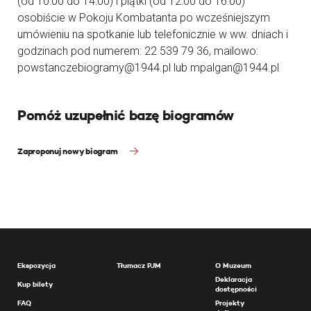
(od 10:00 do 14:00) i piątki (od 12:00 do 16:00)
osobiście w Pokoju Kombatanta po wcześniejszym
umówieniu na spotkanie lub telefonicznie w ww. dniach i
godzinach pod numerem: 22 539 79 36, mailowo:
powstanczebiogramy@1944.pl lub mpalgan@1944.pl
Pomóż uzupełnić bazę biogramów
Zaproponuj nowy biogram
Ekspozycja
Tłumacz PJM
O Muzeum
Deklaracja
Kup bilety
dostępności
FAQ
Projekty