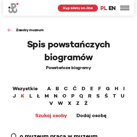
PL
EN
Kup bilety on-line
Zasoby muzeum
Spis powstańczych
biogramów
Powstańcze biogramy
Wszystkie
A
B
C
Ć
D
E
F
G
H
I
J
K
L
Ł
M
N
O
P
Q
R
S
Ś
T
U
V
W
X
Z
Ż
Szukaj osoby
Dodaj osobę