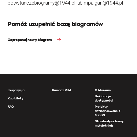
powstanczebiogramy@1944.pl lub mpalgan@1944.pl
Pomóż uzupełnić bazę biogramów
Zaproponuj nowy biogram
Ekspozycja
Tłumacz PJM
O Muzeum
Deklaracja
Kup bilety
dostępności
FAQ
Projekty
dofinansowane z
MKiDN
Standardy ochrony
małoletnich