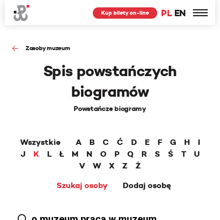
PL
EN
Kup bilety on-line
Zasoby muzeum
Spis powstańczych
biogramów
Powstańcze biogramy
Wszystkie
A
B
C
Ć
D
E
F
G
H
I
J
K
L
Ł
M
N
O
P
Q
R
S
Ś
T
U
V
W
X
Z
Ż
Szukaj osoby
Dodaj osobę