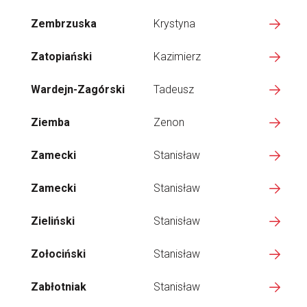
Zembrzuska
Krystyna
Zatopiański
Kazimierz
Wardejn-Zagórski
Tadeusz
Ziemba
Zenon
Zamecki
Stanisław
Zamecki
Stanisław
Zieliński
Stanisław
Zołociński
Stanisław
Zabłotniak
Stanisław