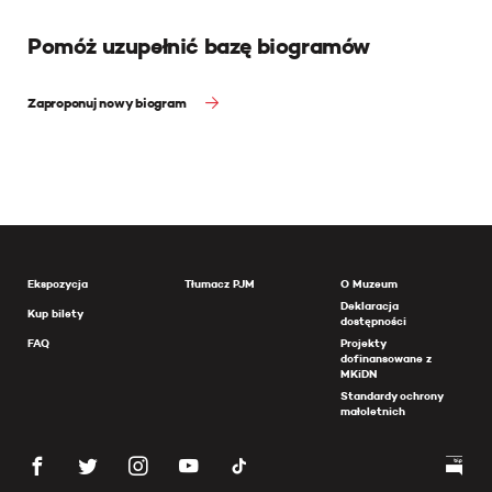
Pomóż uzupełnić bazę biogramów
Zaproponuj nowy biogram
Ekspozycja
Tłumacz PJM
O Muzeum
Deklaracja
Kup bilety
dostępności
FAQ
Projekty
dofinansowane z
MKiDN
Standardy ochrony
małoletnich