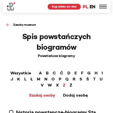
PL
EN
Kup bilety on-line
Zasoby muzeum
Spis powstańczych
biogramów
Powstańcze biogramy
Wszystkie
A
B
C
Ć
D
E
F
G
H
I
J
K
L
Ł
M
N
O
P
Q
R
S
Ś
T
U
V
W
X
Z
Ż
Szukaj osoby
Dodaj osobę