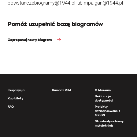
powstanczebiogramy@1944.pl lub mpalgan@1944.pl
Pomóż uzupełnić bazę biogramów
Zaproponuj nowy biogram
Ekspozycja
Tłumacz PJM
O Muzeum
Deklaracja
Kup bilety
dostępności
FAQ
Projekty
dofinansowane z
MKiDN
Standardy ochrony
małoletnich