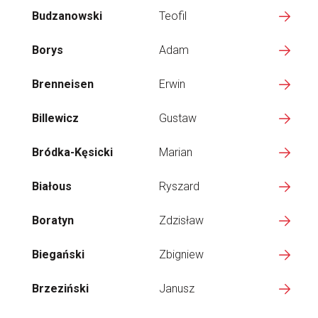
Budzanowski
Teofil
Borys
Adam
Brenneisen
Erwin
Billewicz
Gustaw
Bródka-Kęsicki
Marian
Białous
Ryszard
Boratyn
Zdzisław
Biegański
Zbigniew
Brzeziński
Janusz