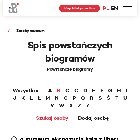
PL
EN
Kup bilety on-line
Zasoby muzeum
Spis powstańczych
biogramów
Powstańcze biogramy
Wszystkie
A
B
C
Ć
D
E
F
G
H
I
J
K
L
Ł
M
N
O
P
Q
R
S
Ś
T
U
V
W
X
Z
Ż
Szukaj osoby
Dodaj osobę