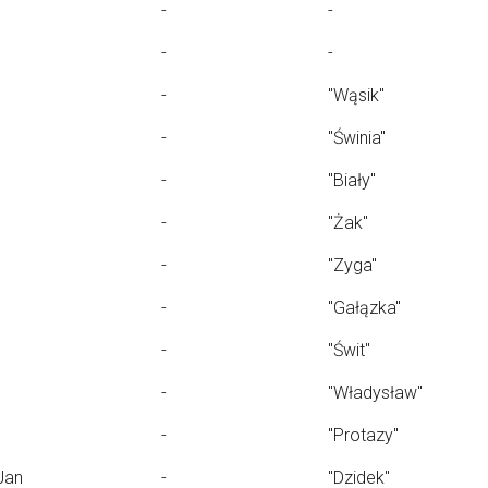
-
-
-
-
-
"Wąsik"
-
"Świnia"
-
"Biały"
-
"Żak"
-
"Zyga"
-
"Gałązka"
-
"Świt"
-
"Władysław"
-
"Protazy"
Jan
-
"Dzidek"