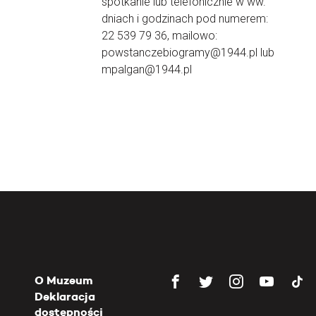
spotkanie lub telefonicznie w ww.
dniach i godzinach pod numerem:
22 539 79 36, mailowo:
powstanczebiogramy@1944.pl lub
mpalgan@1944.pl
O Muzeum
Deklaracja
dostępności