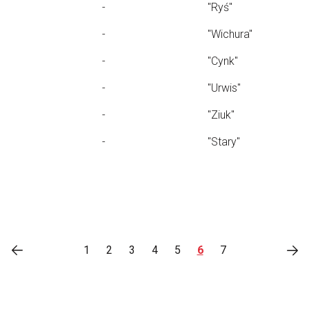
-
"Ryś"
-
"Wichura"
-
"Cynk"
-
"Urwis"
-
"Ziuk"
-
"Stary"
1
2
3
4
5
6
7