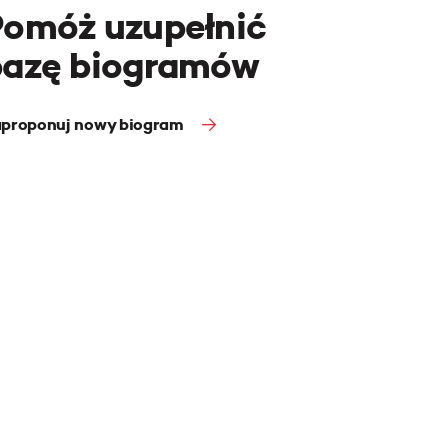
Pomóż uzupełnić
bazę biogramów
proponuj nowy biogram