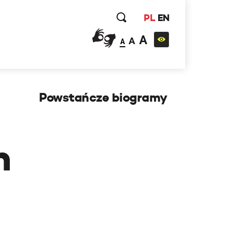
PL
EN
A
A
A
Powstańcze biogramy
h