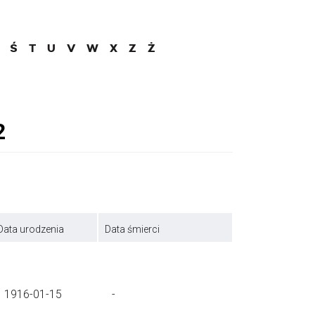
Ś
T
U
V
W
X
Z
Ż
Data urodzenia
Data śmierci
1916-01-15
-