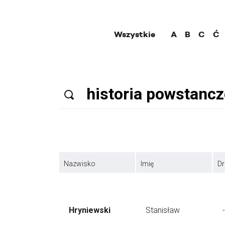
Wszystkie
A
B
C
Ć
Nazwisko
Imię
Dr
Hryniewski
Stanisław
-