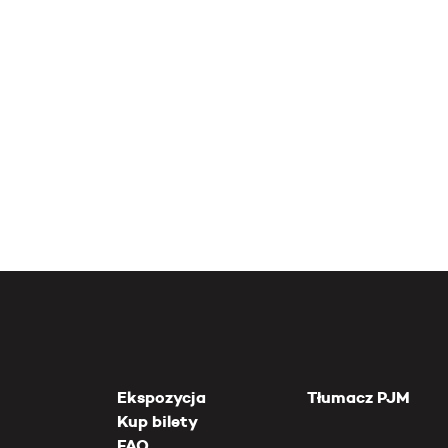
Ekspozycja
Tłumacz PJM
Kup bilety
FAQ