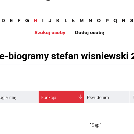
D
E
F
G
H
I
J
K
L
Ł
M
N
O
P
Q
R
S
Szukaj osoby
Dodaj osobę
ugie imię
Funkcja
Pseudonim
-
"Sęp"