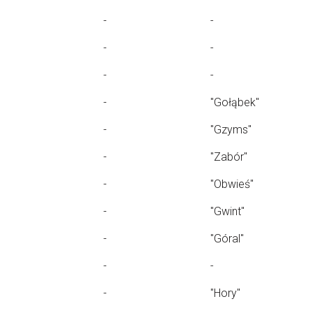
-
-
-
-
-
-
-
"Gołąbek"
-
"Gzyms"
-
"Zabór"
-
"Obwieś"
-
"Gwint"
-
"Góral"
-
-
-
"Hory"