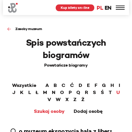
PL
EN
Kup bilety on-line
Zasoby muzeum
Spis powstańczych
biogramów
Powstańcze biogramy
Wszystkie
A
B
C
Ć
D
E
F
G
H
I
J
K
L
Ł
M
N
O
P
Q
R
S
Ś
T
U
V
W
X
Z
Ż
Szukaj osoby
Dodaj osobę