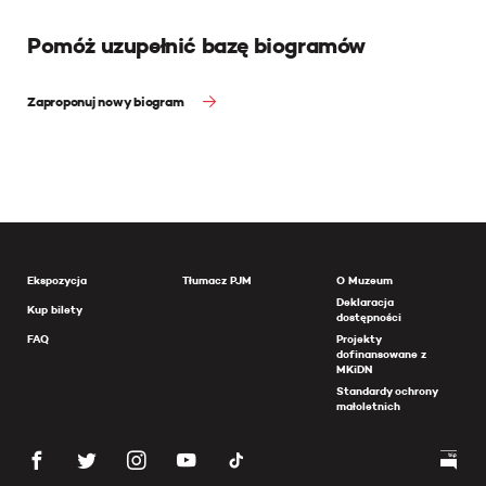
Pomóż uzupełnić bazę biogramów
Zaproponuj nowy biogram
Ekspozycja
Tłumacz PJM
O Muzeum
Deklaracja
Kup bilety
dostępności
FAQ
Projekty
dofinansowane z
MKiDN
Standardy ochrony
małoletnich