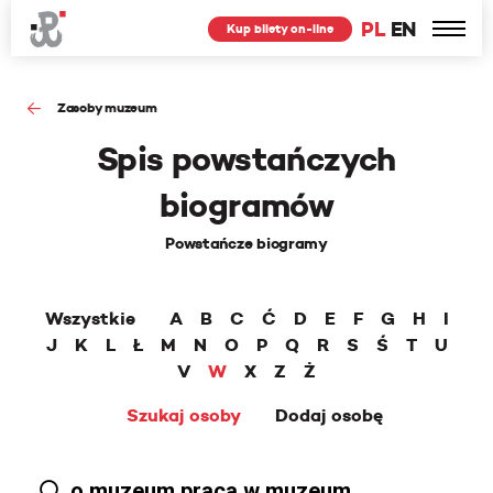
PL
EN
Kup bilety on-line
Zasoby muzeum
Spis powstańczych
biogramów
Powstańcze biogramy
Wszystkie
A
B
C
Ć
D
E
F
G
H
I
J
K
L
Ł
M
N
O
P
Q
R
S
Ś
T
U
V
W
X
Z
Ż
Szukaj osoby
Dodaj osobę