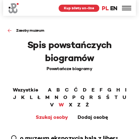
PL
EN
Kup bilety on-line
Zasoby muzeum
Spis powstańczych
biogramów
Powstańcze biogramy
Wszystkie
A
B
C
Ć
D
E
F
G
H
I
J
K
L
Ł
M
N
O
P
Q
R
S
Ś
T
U
V
W
X
Z
Ż
Szukaj osoby
Dodaj osobę