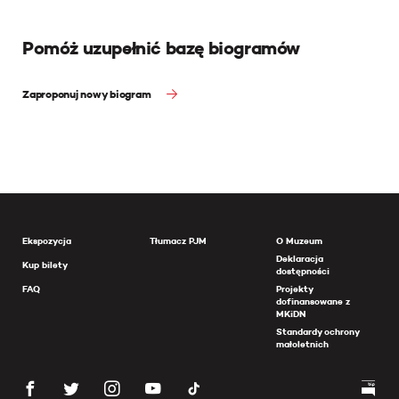
Pomóż uzupełnić bazę biogramów
Zaproponuj nowy biogram
Ekspozycja
Tłumacz PJM
O Muzeum
Deklaracja
Kup bilety
dostępności
FAQ
Projekty
dofinansowane z
MKiDN
Standardy ochrony
małoletnich